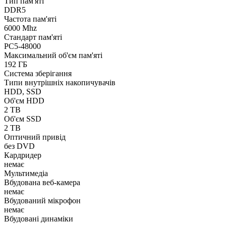
Тип пам'яті
DDR5
Частота пам'яті
6000 Mhz
Стандарт пам'яті
PC5-48000
Максимальний об'єм пам'яті
192 ГБ
Система зберігання
Типи внутрішніх накопичувачів
HDD, SSD
Об'єм HDD
2 TB
Об'єм SSD
2 TB
Оптичний привід
без DVD
Кардридер
немає
Мультимедіа
Вбудована веб-камера
немає
Вбудований мікрофон
немає
Вбудовані динаміки