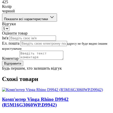
425
Колір
чорний
Показати всі характеристики
Відгуки
Оцінити товар
Ім'я
Ел. пошта
адресу не буде видно іншим
користувачам
Коментар
Відправити
Будь першим, хто залишить відгук
Схожі товари
Комп'ютер Vinga Rhino D9942
(R5M16G3060WP.D9942)