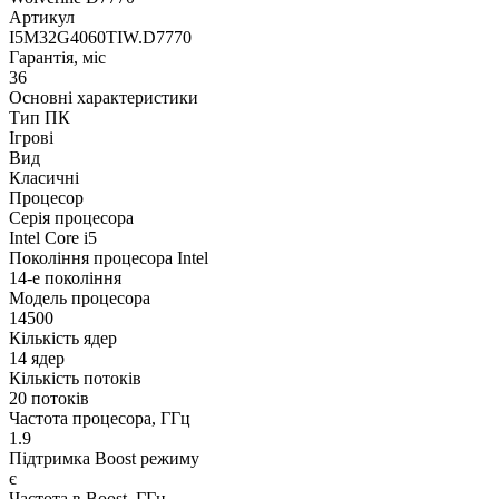
Артикул
I5M32G4060TIW.D7770
Гарантія, міс
36
Основні характеристики
Тип ПК
Ігрові
Вид
Класичні
Процесор
Серія процесора
Intel Core i5
Покоління процесора Intel
14-е покоління
Модель процесора
14500
Кількість ядер
14 ядер
Кількість потоків
20 потоків
Частота процесора, ГГц
1.9
Підтримка Boost режиму
є
Частота в Boost, ГГц