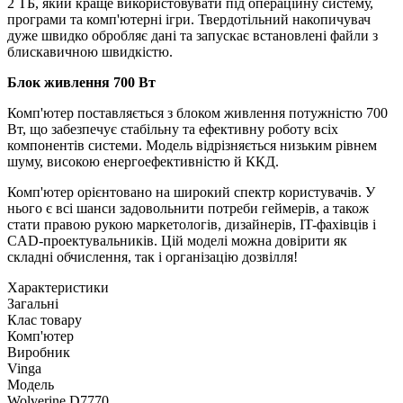
2 ТБ, який краще використовувати під операційну систему,
програми та комп'ютерні ігри. Твердотільний накопичувач
дуже швидко обробляє дані та запускає встановлені файли з
блискавичною швидкістю.
Блок живлення 700 Вт
Комп'ютер поставляється з блоком живлення потужністю 700
Вт, що забезпечує стабільну та ефективну роботу всіх
компонентів системи. Модель відрізняється низьким рівнем
шуму, високою енергоефективністю й ККД.
Комп'ютер орієнтовано на широкий спектр користувачів. У
нього є всі шанси задовольнити потреби геймерів, а також
стати правою рукою маркетологів, дизайнерів, IT-фахівців і
CAD-проектувальників. Цій моделі можна довірити як
складні обчислення, так і організацію дозвілля!
Характеристики
Загальні
Клас товару
Комп'ютер
Виробник
Vinga
Модель
Wolverine D7770