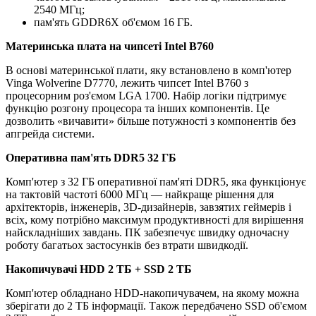
2540 МГц;
пам'ять GDDR6X об'ємом 16 ГБ.
Материнська плата на чипсеті Intel B760
В основі материнської плати, яку встановлено в комп'ютер
Vinga Wolverine D7770, лежить чипсет Intel B760 з
процесорним роз'ємом LGA 1700. Набір логіки підтримує
функцію розгону процесора та інших компонентів. Це
дозволить «вичавити» більше потужності з компонентів без
апгрейда системи.
Оперативна пам'ять DDR5 32 ГБ
Комп'ютер з 32 ГБ оперативної пам'яті DDR5, яка функціонує
на тактовій частоті 6000 МГц — найкраще рішення для
архітекторів, інженерів, 3D-дизайнерів, завзятих геймерів і
всіх, кому потрібно максимум продуктивності для вирішення
найскладніших завдань. ПК забезпечує швидку одночасну
роботу багатьох застосунків без втрати швидкодії.
Накопичувачі HDD 2 TБ + SSD 2 ТБ
Комп'ютер обладнано HDD-накопичувачем, на якому можна
зберігати до 2 ТБ інформації. Також передбачено SSD об'ємом