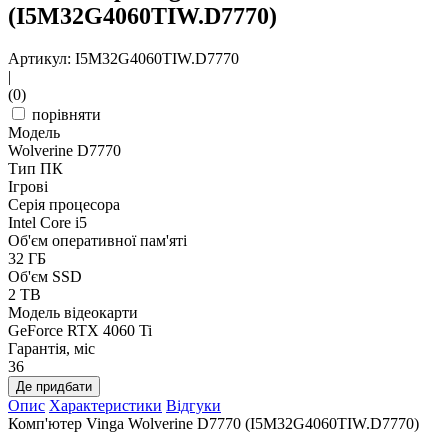
(I5M32G4060TIW.D7770)
Артикул: I5M32G4060TIW.D7770
|
(0)
порівняти
Модель
Wolverine D7770
Тип ПК
Ігрові
Серія процесора
Intel Core i5
Об'єм оперативної пам'яті
32 ГБ
Об'єм SSD
2 TB
Модель відеокарти
GeForce RTX 4060 Ti
Гарантія, міс
36
Де придбати
Опис
Характеристики
Відгуки
Комп'ютер Vinga Wolverine D7770 (I5M32G4060TIW.D7770)