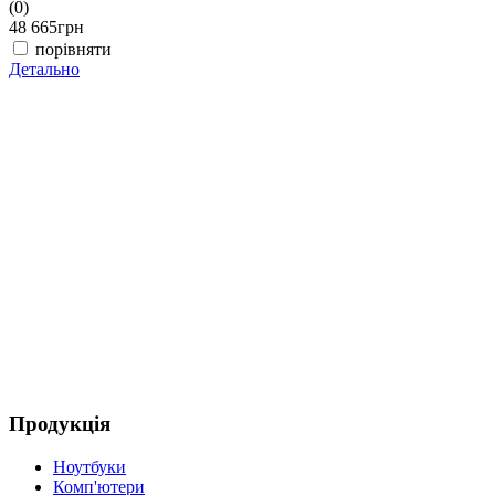
(0)
(
48 665
грн
4
порівняти
Детально
Д
Продукція
Ноутбуки
Комп'ютери