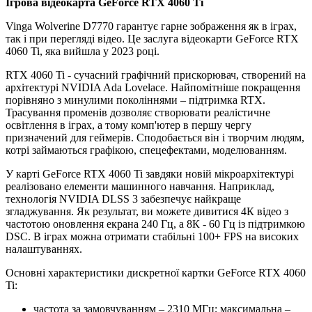
Ігрова відеокарта GeForce RTX 4060 Ti
Vinga Wolverine D7770 гарантує гарне зображення як в іграх,
так і при перегляді відео. Це заслуга відеокарти GeForce RTX
4060 Ti, яка вийшла у 2023 році.
RTX 4060 Ti - сучасний графічний прискорювач, створений на
архітектурі NVIDIA Ada Lovelace. Найпомітніше покращення
порівняно з минулими поколіннями – підтримка RTX.
Трасування променів дозволяє створювати реалістичне
освітлення в іграх, а тому комп'ютер в першу чергу
призначений для геймерів. Сподобається він і творчим людям,
котрі займаються графікою, спецефектами, моделюванням.
У карті GeForce RTX 4060 Ti завдяки новій мікроархітектурі
реалізовано елементи машинного навчання. Наприклад,
технологія NVIDIA DLSS 3 забезпечує найкраще
згладжування. Як результат, ви можете дивитися 4К відео з
частотою оновлення екрана 240 Гц, а 8К - 60 Гц із підтримкою
DSC. В іграх можна отримати стабільні 100+ FPS на високих
налаштуваннях.
Основні характеристики дискретної картки GeForce RTX 4060
Ti:
частота за замовчуванням – 2310 МГц; максимальна –