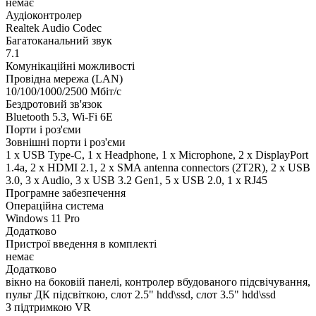
немає
Аудіоконтролер
Realtek Audio Codec
Багатоканальний звук
7.1
Комунікаційні можливості
Провідна мережа (LAN)
10/100/1000/2500 Мбіт/с
Бездротовий зв'язок
Bluetooth 5.3, Wi-Fi 6E
Порти і роз'єми
Зовнішні порти і роз'єми
1 x USB Type-C, 1 x Нeadphone, 1 х Microphone, 2 x DisplayPort
1.4a, 2 x HDMI 2.1, 2 x SMA antenna connectors (2T2R), 2 x USB
3.0, 3 x Audio, 3 x USB 3.2 Gen1, 5 x USB 2.0, 1 x RJ45
Програмне забезпечення
Операційна система
Windows 11 Pro
Додатково
Пристрої введення в комплекті
немає
Додатково
вікно на боковій панелі, контролер вбудованого підсвічування,
пульт ДК підсвіткою, слот 2.5" hdd\ssd, слот 3.5" hdd\ssd
З підтримкою VR