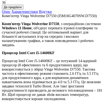
36
Де придбати
Опис
Характеристики
Відгуки
Комп'ютер Vinga Wolverine D7550 (I5M16G4070SW.D7550)
Комп'ютер Vinga Wolverine D7550
, з операційною системою
Windows 11 Home
, об'єднує переваги ігрової платформи та
сучасної робочої станції. Це оптимальний варіант для
більшості актуальних ігор на середніх і високих
налаштуваннях графіки, а також повсякденних і робочих
завдань.
Процесор Intel Core i5-14600KF
Процесор Intel Core i5-14600KF – це потужний 14-ядерний
процесор (8 ефективних та 6 продуктивних ядер), що
використовується у збірці Vinga Wolverine D7550. Тактова
частота в ефективному режимі становить 2.6 ГГц та 3.5 ГГц
для продуктивного ядра, а для вирішення динамічних
навантажень вона піднімається до 4.0 та 5.3 ГГц. Це можливе
завдяки технології Turbo Boost. Але таке зростання
продуктивності призводить до великого тепловиділення – 181
Вт. Щоб процесор не давав збоїв високих температур,
використовується хороше охолодження.