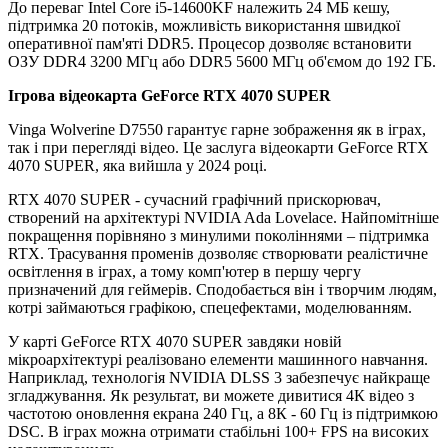
До переваг Intel Core i5-14600KF належить 24 МБ кешу,
підтримка 20 потоків, можливість використання швидкої
оперативної пам'яті DDR5. Процесор дозволяє встановити
ОЗУ DDR4 3200 МГц або DDR5 5600 МГц об'ємом до 192 ГБ.
Ігрова відеокарта GeForce RTX 4070 SUPER
Vinga Wolverine D7550 гарантує гарне зображення як в іграх,
так і при перегляді відео. Це заслуга відеокарти GeForce RTX
4070 SUPER, яка вийшла у 2024 році.
RTX 4070 SUPER - сучасний графічний прискорювач,
створений на архітектурі NVIDIA Ada Lovelace. Найпомітніше
покращення порівняно з минулими поколіннями – підтримка
RTX. Трасування променів дозволяє створювати реалістичне
освітлення в іграх, а тому комп'ютер в першу чергу
призначений для геймерів. Сподобається він і творчим людям,
котрі займаються графікою, спецефектами, моделюванням.
У карті GeForce RTX 4070 SUPER завдяки новій
мікроархітектурі реалізовано елементи машинного навчання.
Наприклад, технологія NVIDIA DLSS 3 забезпечує найкраще
згладжування. Як результат, ви можете дивитися 4К відео з
частотою оновлення екрана 240 Гц, а 8К - 60 Гц із підтримкою
DSC. В іграх можна отримати стабільні 100+ FPS на високих