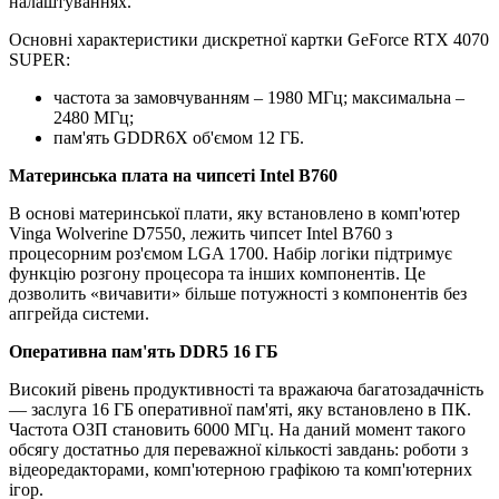
налаштуваннях.
Основні характеристики дискретної картки GeForce RTX 4070
SUPER:
частота за замовчуванням – 1980 МГц; максимальна –
2480 МГц;
пам'ять GDDR6X об'ємом 12 ГБ.
Материнська плата на чипсеті Intel B760
В основі материнської плати, яку встановлено в комп'ютер
Vinga Wolverine D7550, лежить чипсет Intel B760 з
процесорним роз'ємом LGA 1700. Набір логіки підтримує
функцію розгону процесора та інших компонентів. Це
дозволить «вичавити» більше потужності з компонентів без
апгрейда системи.
Оперативна пам'ять DDR5 16 ГБ
Високий рівень продуктивності та вражаюча багатозадачність
— заслуга 16 ГБ оперативної пам'яті, яку встановлено в ПК.
Частота ОЗП становить 6000 МГц. На даний момент такого
обсягу достатньо для переважної кількості завдань: роботи з
відеоредакторами, комп'ютерною графікою та комп'ютерних
ігор.