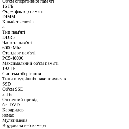
Об'єм оперативної пам'яті
16 ГБ
Форм-фактор пам'яті
DIMM
Кількість слотів
4
Тип пам'яті
DDR5
Частота пам'яті
6000 Mhz
Стандарт пам'яті
PC5-48000
Максимальний об'єм пам'яті
192 ГБ
Система зберігання
Типи внутрішніх накопичувачів
SSD
Об'єм SSD
2 TB
Оптичний привід
без DVD
Кардридер
немає
Мультимедіа
Вбудована веб-камера