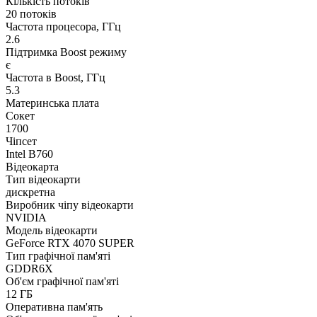
Кількість потоків
20 потоків
Частота процесора, ГГц
2.6
Підтримка Boost режиму
є
Частота в Boost, ГГц
5.3
Материнська плата
Сокет
1700
Чіпсет
Intel B760
Відеокарта
Тип відеокарти
дискретна
Виробник чіпу відеокарти
NVIDIA
Модель відеокарти
GeForce RTX 4070 SUPER
Тип графічної пам'яті
GDDR6X
Об'єм графічної пам'яті
12 ГБ
Оперативна пам'ять