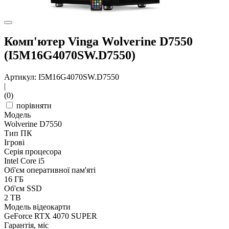
Комп'ютер Vinga Wolverine D7550
(I5M16G4070SW.D7550)
Артикул: I5M16G4070SW.D7550
|
(0)
порівняти
Модель
Wolverine D7550
Тип ПК
Ігрові
Серія процесора
Intel Core i5
Об'єм оперативної пам'яті
16 ГБ
Об'єм SSD
2 TB
Модель відеокарти
GeForce RTX 4070 SUPER
Гарантія, міс