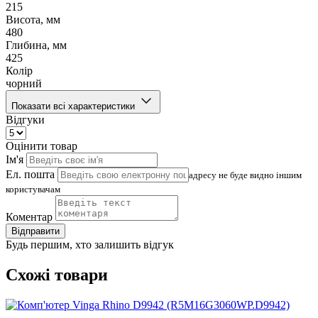
215
Висота, мм
480
Глибина, мм
425
Колір
чорний
Показати всі характеристики
Відгуки
Оцінити товар
Ім'я
Ел. пошта
адресу не буде видно іншим
користувачам
Коментар
Відправити
Будь першим, хто залишить відгук
Схожі товари