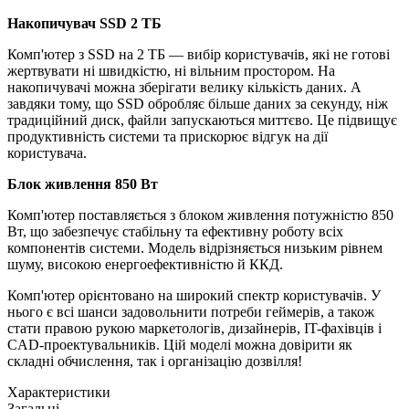
Накопичувач SSD 2 ТБ
Комп'ютер з SSD на 2 ТБ — вибір користувачів, які не готові
жертвувати ні швидкістю, ні вільним простором. На
накопичувачі можна зберігати велику кількість даних. А
завдяки тому, що SSD обробляє більше даних за секунду, ніж
традиційний диск, файли запускаються миттєво. Це підвищує
продуктивність системи та прискорює відгук на дії
користувача.
Блок живлення 850 Вт
Комп'ютер поставляється з блоком живлення потужністю 850
Вт, що забезпечує стабільну та ефективну роботу всіх
компонентів системи. Модель відрізняється низьким рівнем
шуму, високою енергоефективністю й ККД.
Комп'ютер орієнтовано на широкий спектр користувачів. У
нього є всі шанси задовольнити потреби геймерів, а також
стати правою рукою маркетологів, дизайнерів, IT-фахівців і
CAD-проектувальників. Цій моделі можна довірити як
складні обчислення, так і організацію дозвілля!
Характеристики
Загальні