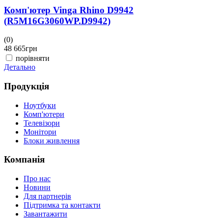
Комп'ютер Vinga Rhino D9942
(R5M16G3060WP.D9942)
(0)
(
48 665
грн
4
порівняти
Детально
Д
Продукція
Ноутбуки
Комп'ютери
Телевізори
Монітори
Блоки живлення
Компанія
Про нас
Новини
Для партнерів
Підтримка та контакти
Завантажити