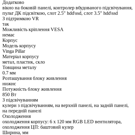
Додатково
вікно на боковій панелі, контролер вбудованого підсвічування,
пульт ДК підсвіткою, слот 2.5" hdd\ssd, слот 3.5" hdd\ssd
З підтримкою VR
так
Можливість кріплення VESA
немає
Корпус
Модель корпусу
Vinga Pillar
Матеріал корпусу
метал, пластик, скло
Товщина металу
0.7 мм
Розташування блоку живлення
нижнє
Потужність блоку живлення
850 Вт
З підсвічуванням
кулери з підсвічуванням, на верхній панелі, на задній панелі,
на передній панелі
Охолодження
охолодження корпусу: 6 x 120 мм RGB LED вентилятора,
охолодження ЦП: баштовий кулер
Ширина, мм