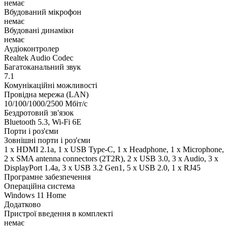
немає
Вбудований мікрофон
немає
Вбудовані динаміки
немає
Аудіоконтролер
Realtek Audio Codec
Багатоканальний звук
7.1
Комунікаційні можливості
Провідна мережа (LAN)
10/100/1000/2500 Мбіт/с
Бездротовий зв'язок
Bluetooth 5.3, Wi-Fi 6E
Порти і роз'єми
Зовнішні порти і роз'єми
1 x HDMI 2.1a, 1 x USB Type-C, 1 x Нeadphone, 1 х Microphone,
2 x SMA antenna connectors (2T2R), 2 x USB 3.0, 3 x Audio, 3 x
DisplayPort 1.4a, 3 x USB 3.2 Gen1, 5 x USB 2.0, 1 x RJ45
Програмне забезпечення
Операційна система
Windows 11 Home
Додатково
Пристрої введення в комплекті
немає