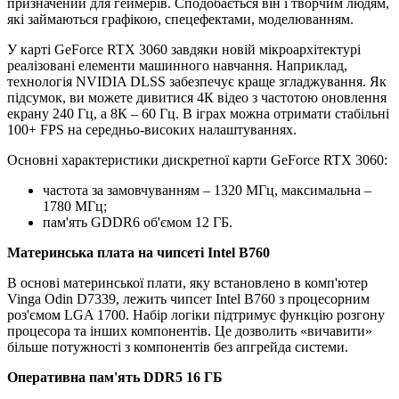
призначений для геймерів. Сподобається він і творчим людям,
які займаються графікою, спецефектами, моделюванням.
У карті GeForce RTX 3060 завдяки новій мікроархітектурі
реалізовані елементи машинного навчання. Наприклад,
технологія NVIDIA DLSS забезпечує краще згладжування. Як
підсумок, ви можете дивитися 4К відео з частотою оновлення
екрану 240 Гц, а 8К – 60 Гц. В іграх можна отримати стабільні
100+ FPS на середньо-високих налаштуваннях.
Основні характеристики дискретної карти GeForce RTX 3060:
частота за замовчуванням – 1320 МГц, максимальна –
1780 МГц;
пам'ять GDDR6 об'ємом 12 ГБ.
Материнська плата на чипсеті Intel B760
В основі материнської плати, яку встановлено в комп'ютер
Vinga Odin D7339, лежить чипсет Intel B760 з процесорним
роз'ємом LGA 1700. Набір логіки підтримує функцію розгону
процесора та інших компонентів. Це дозволить «вичавити»
більше потужності з компонентів без апгрейда системи.
Оперативна пам'ять DDR5 16 ГБ