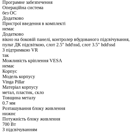
Програмне забезпечення
Операційна система
без ОС
Додатково
Пристрої введення в комплекті
немає
Додатково
вікно на боковій панелі, контролер вбудованого підсвічування,
пульт ДК підсвіткою, слот 2.5" hdd\ssd, слот 3.5" hdd\ssd
З підтримкою VR
так
Можливість кріплення VESA
немає
Корпус
Модель корпусу
Vinga Pillar
Матеріал корпусу
метал, пластик, скло
Товщина металу
0.7 мм
Розташування блоку живлення
нижнє
Потужність блоку живлення
700 Вт
З підсвічуванням