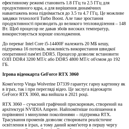
ефективному режимі становить 1.8 ГГц та 2.5 ГГц для
продуктивного ядра, а для вирішення динамічних
навантажень вона піднімається до 3.5 та 4.7 ГГц. Це можливе
завдяки технології Turbo Boost. Але таке зростання
продуктивності призводить до великого тепловиділення – 148
Вт. Щоб процесор не давав збоїв високих температур,
використовується хороше охолодження.
До переваг Intel Core i5-14400F належить 20 МБ кешу,
підтримка 16 потоків, можливість використання швидкої
оперативної пам'яті DDR5. Процесор дозволяє встановити
ОЗП DDR4 3200 МТ/с або DDR5 4800 МТ/с об'ємом до 192
ГБ.
Ігрова відеокарта GeForce RTX 3060
Комп'ютер Vinga Wolverine D7339 гарантує гарну картинку як
в іграх, так і при перегляді відео. Це заслуга відеокарти
GeForce RTX 3060, яка вийшла в 2021 році.
RTX 3060 – сучасний графічний прискорювач, створений на
архітектурі NVIDIA Ampere. Найпомітніше поліпшення в
порівнянні з минулими поколіннями – підтримка RTX.
Трасування променів дозволяє створювати реалістичне
освітлення в іграх, а тому даний комп'ютер в першу чергу