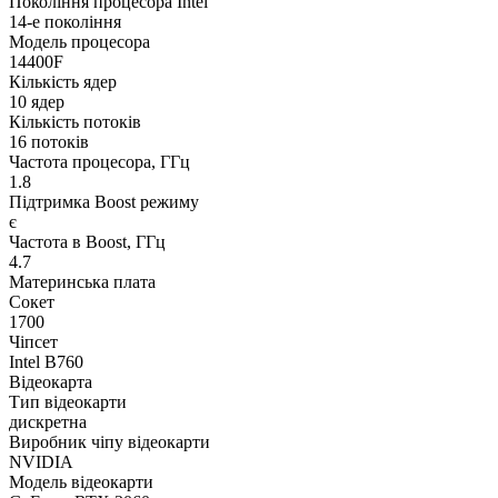
Покоління процесора Intel
14-е покоління
Модель процесора
14400F
Кількість ядер
10 ядер
Кількість потоків
16 потоків
Частота процесора, ГГц
1.8
Підтримка Boost режиму
є
Частота в Boost, ГГц
4.7
Материнська плата
Сокет
1700
Чіпсет
Intel B760
Відеокарта
Тип відеокарти
дискретна
Виробник чіпу відеокарти
NVIDIA
Модель відеокарти