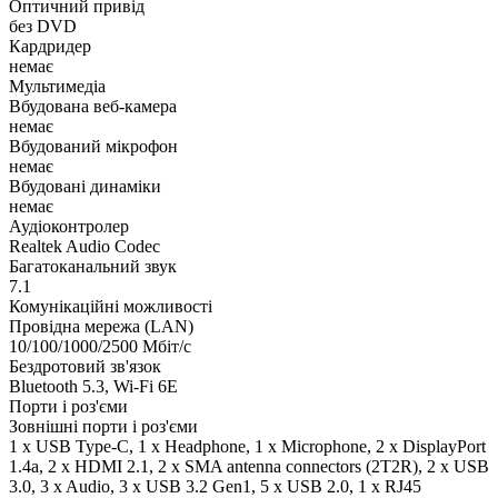
Оптичний привід
без DVD
Кардридер
немає
Мультимедіа
Вбудована веб-камера
немає
Вбудований мікрофон
немає
Вбудовані динаміки
немає
Аудіоконтролер
Realtek Audio Codec
Багатоканальний звук
7.1
Комунікаційні можливості
Провідна мережа (LAN)
10/100/1000/2500 Мбіт/с
Бездротовий зв'язок
Bluetooth 5.3, Wi-Fi 6E
Порти і роз'єми
Зовнішні порти і роз'єми
1 x USB Type-C, 1 x Нeadphone, 1 х Microphone, 2 x DisplayPort
1.4a, 2 x HDMI 2.1, 2 x SMA antenna connectors (2T2R), 2 x USB
3.0, 3 x Audio, 3 x USB 3.2 Gen1, 5 x USB 2.0, 1 x RJ45