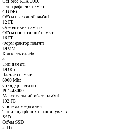
GeForce RTX 3060
Тип графічної пам'яті
GDDR6
Об'єм графічної пам'яті
12 ГБ
Оперативна пам'ять
Об'єм оперативної пам'яті
16 ГБ
Форм-фактор пам'яті
DIMM
Кількість слотів
4
Тип пам'яті
DDR5
Частота пам'яті
6000 Mhz
Стандарт пам'яті
PC5-48000
Максимальний об'єм пам'яті
192 ГБ
Система зберігання
Типи внутрішніх накопичувачів
SSD
Об'єм SSD
2 TB