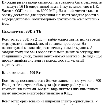
Високий рівень продуктивності та вражаюча багатозадачність
— заслуга 16 ГБ оперативної пам'яті, яку встановлено в ПК.
Частота ОЗП становить 6000 МГц. На даний момент такого
обсягу достатньо для переважної кількості завдань: роботи з
відеоредакторами, комп'ютерною графікою та комп'ютерних
ігор.
Накопичувач SSD 2 ТБ
Комп'ютер з SSD на 2 ТБ — вибір користувачів, які не готові
жертвувати ні швидкістю, ні вільним простором. На
накопичувачі можна зберігати велику кількість даних. А
завдяки тому, що SSD обробляє більше даних за секунду, ніж
традиційний диск, файли запускаються миттєво. Це підвищує
продуктивність системи та прискорює відгук на дії
користувача.
Блок живлення 700 Вт
Комп'ютер поставляється з блоком живлення потужністю 700
Вт, що забезпечує стабільну та ефективну роботу всіх
компонентів системи. Модель відрізняється низьким рівнем
шуму, високою енергоефективністю й ККД.
Комп'ютер орієнтовано на широкий спектр користувачів. У