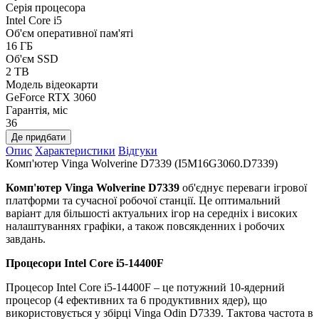
Серія процесора
Intel Core i5
Об'єм оперативної пам'яті
16 ГБ
Об'єм SSD
2 TB
Модель відеокарти
GeForce RTX 3060
Гарантія, міс
36
Де придбати
Опис
Характеристики
Відгуки
Комп'ютер Vinga Wolverine D7339 (I5M16G3060.D7339)
Комп'ютер Vinga Wolverine D7339
об'єднує переваги ігрової
платформи та сучасної робочої станції. Це оптимальний
варіант для більшості актуальних ігор на середніх і високих
налаштуваннях графіки, а також повсякденних і робочих
завдань.
Процесори Intel Core i5-14400F
Процесор Intel Core i5-14400F – це потужний 10-ядерний
процесор (4 ефективних та 6 продуктивних ядер), що
використовується у збірці Vinga Odin D7339. Тактова частота в