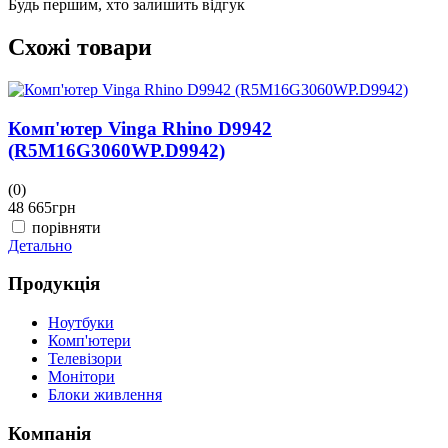
Будь першим, хто залишить відгук
Схожі товари
Комп'ютер Vinga Rhino D9942
(R5M16G3060WP.D9942)
(0)
(
48 665
грн
4
порівняти
Детально
Д
Продукція
Ноутбуки
Комп'ютери
Телевізори
Монітори
Блоки живлення
Компанія