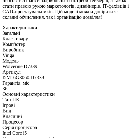
нього є всі шанси задовольнити потреби геймерів, а також
стати правою рукою маркетологів, дизайнерів, IT-фахівців і
CAD-проектувальників. Цій моделі можна довірити як
складні обчислення, так і організацію дозвілля!
Характеристики
Загальні
Клас товару
Комп'ютер
Виробник
Vinga
Модель
Wolverine D7339
Артикул
I5M16G3060.D7339
Гарантія, міс
36
Основні характеристики
Тип ПК
Ігрові
Вид
Класичні
Процесор
Серія процесора
Intel Core i5