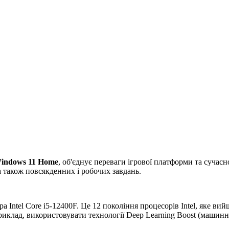
indows 11 Home
, об'єднує переваги ігрової платформи та сучасн
а також повсякденних і робочих завдань.
а Intel Core i5-12400F. Це 12 покоління процесорів Intel, яке ви
лад, використовувати технології Deep Learning Boost (машинне на