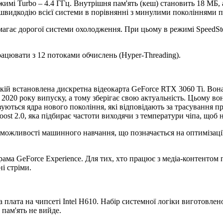
режимі Turbo – 4.4 ГГц. Внутрішня пам'ять (кеш) становить 18 МБ
идкодію всієї системи в порівнянні з минулими поколіннями п
имагає дорогої системи охолодження. При цьому в режимі SpeedSt
рацювати з 12 потоками обчислень (Hyper-Threading).
 якій встановлена дискретна відеокарта GeForce RTX 3060 Ti. Вон
2020 року випуску, а тому зберігає свою актуальність. Цьому во
ться ядра нового покоління, які відповідають за трасування про
ost 2.0, яка підбирає частоти виходячи з температури чіпа, щоб 
жливості машинного навчання, що позначається на оптимізації.
ама GeForce Experience. Для тих, хто працює з медіа-контентом
і стріми.
плата на чипсеті Intel H610. Набір системної логіки виготовле
 пам'ять не вийде.