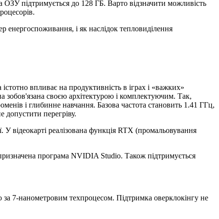
, а ОЗУ підтримується до 128 ГБ. Варто відзначити можливість
роцесорів.
ep енергоспоживання, і як наслідок тепловиділення
а істотно впливає на продуктивність в іграх і «важких»
на зобов'язана своєю архітектурою і комплектуючим. Так,
менів і глибинне навчання. Базова частота становить 1.41 ГГц,
не допустити перегріву.
 У відеокарті реалізована функція RTX (промальовування
 призначена програма NVIDIA Studio. Також підтримується
но за 7-нанометровим техпроцесом. Підтримка оверклокінгу не