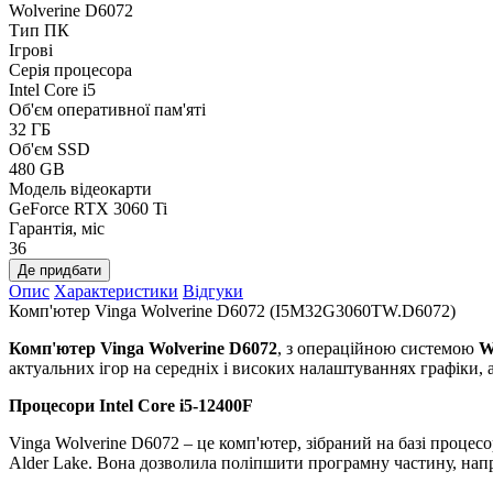
Wolverine D6072
Тип ПК
Ігрові
Серія процесора
Intel Core i5
Об'єм оперативної пам'яті
32 ГБ
Об'єм SSD
480 GB
Модель відеокарти
GeForce RTX 3060 Ti
Гарантія, міс
36
Де придбати
Опис
Характеристики
Відгуки
Комп'ютер Vinga Wolverine D6072 (I5M32G3060TW.D6072)
Комп'ютер Vinga Wolverine D6072
, з операційною системою
W
актуальних ігор на середніх і високих налаштуваннях графіки, 
Процесори
Intel Core i5-12400F
Vinga Wolverine D6072 – це комп'ютер, зібраний на базі процесор
Alder Lake. Вона дозволила поліпшити програмну частину, наприк