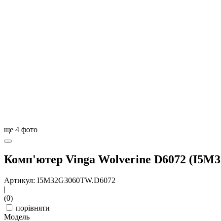
ще
4
фото
Комп'ютер Vinga Wolverine D6072 (I5M
Артикул: I5M32G3060TW.D6072
|
(0)
порівняти
Модель