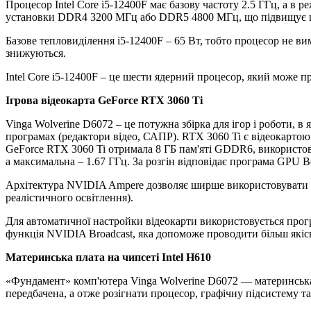
Процесор Intel Core i5-12400F має базову частоту 2.5 ГГц, а в 
установки DDR4 3200 МГц або DDR5 4800 МГц, що підвищує шв
Базове тепловиділення i5-12400F – 65 Вт, тобто процесор не в
знижуються.
Intel Core i5-12400F – це шести ядерний процесор, який може п
Ігрова відеокарта GeForce RTX 3060 Ti
Vinga Wolverine D6072 – це потужна збірка для ігор і роботи, в
програмах (редактори відео, САПР). RTX 3060 Ti є відеокартою 
GeForce RTX 3060 Ti отримала 8 ГБ пам'яті GDDR6, використовую
а максимальна – 1.67 ГГц. За розгін відповідає програма GPU Bo
Архітектура NVIDIA Ampere дозволяє ширше використовувати мо
реалістичного освітлення).
Для автоматичної настройки відеокарти використовується прогр
функція NVIDIA Broadcast, яка допоможе проводити більш якісн
Материнська плата на чипсеті Intel H610
«Фундамент» комп'ютера Vinga Wolverine D6072 — материнська 
передбачена, а отже розігнати процесор, графічну підсистему та