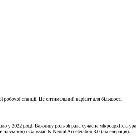
ої робочої станції. Це оптимальний варіант для більшості
йшло у 2022 році. Важливу роль зіграла сучасна мікроархітектура
вчання) і Gaussian & Neural Acceleration 3.0 (акселерація).