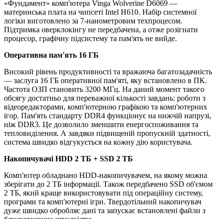
«Фундамент» комп'ютера Vinga Wolverine D6069 —
материнська плата на чипсеті Intel H610. Набір системної
логіки виготовлено за 7-нанометровим техпроцесом.
Підтримка оверклокінгу не передбачена, а отже розігнати
процесор, графічну підсистему та пам'ять не вийде.
Оперативна пам'ять 16 ГБ
Високий рівень продуктивності та вражаюча багатозадачність
— заслуга 16 ГБ оперативної пам'яті, яку встановлено в ПК.
Частота ОЗП становить 3200 МГц. На даний момент такого
обсягу достатньо для переважної кількості завдань: роботи з
відеоредакторами, комп'ютерною графікою та комп'ютерних
ігор. Пам'ять стандарту DDR4 функціонує на нижчій напрузі,
ніж DDR3. Це дозволило зменшити енергоспоживання та
тепловиділення. А завдяки підвищеній пропускній здатності,
система швидко відгукується на кожну дію користувача.
Накопичувачі
HDD 2 TБ + SSD 2 ТБ
Комп'ютер обладнано HDD-накопичувачем, на якому можна
зберігати до 2 ТБ інформації. Також передбачено SSD об'ємом
2 ТБ, який краще використовувати під операційну систему,
програми та комп'ютерні ігри. Твердотільний накопичувач
дуже швидко обробляє дані та запускає встановлені файли з