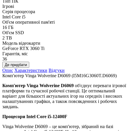
Тип ПК
Ігрові
Серія процесора
Intel Core i5
Об'єм оперативної пам'яті
16 ГБ
Об'єм SSD
2 TB
Модель відеокарти
GeForce RTX 3060 Ti
Гарантія, міс
36
Де придбати
Опис
Характеристики
Відгуки
Комп'ютер Vinga Wolverine D6069 (I5M16G3060T.D6069)
Комп'ютер Vinga Wolverine D6069
об'єднує переваги ігрової
платформи та сучасної робочої станції. Це оптимальний
варіант для більшості актуальних ігор на середніх і високих
налаштуваннях графіки, а також повсякденних і робочих
завдань.
Процесори
Intel Core i5-12400F
Vinga Wolverine D6069 – це комп'ютер, зібраний на базі