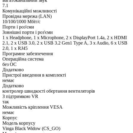
Багатоканальний звук
7.1
Комунікаційні можливості
Провідна мережа (LAN)
10/100/1000 Мбіт/с
Порти і роз'єми
Зовнішні порти і роз'єми
1 x Нeadphone, 1 х Microphone, 2 x DisplayPort 1.4a, 2 x HDMI
2.1, 2 x USB 3.0, 2 x USB 3.2 Gen1 Type A, 3 x Audio, 6 x USB
2.0, 1 x RJ45
Програмне забезпечення
Операційна система
без ОС
Додатково
Пристрої введення в комплекті
немає
Додатково
контролер швидкості обертання вентиляторів
З підтримкою VR
так
Можливість кріплення VESA
немає
Корпус
Модель корпусу
Vinga Black Widow (CS_GO)