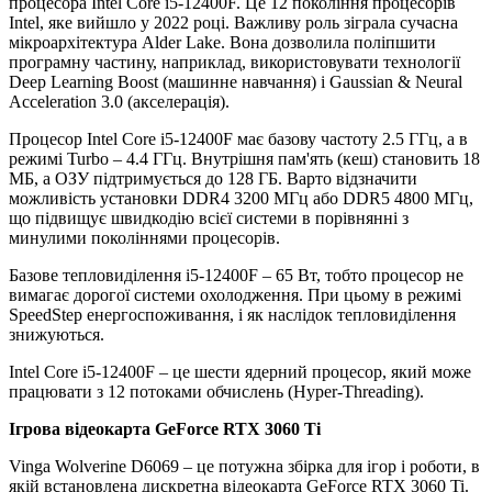
процесора Intel Core i5-12400F. Це 12 покоління процесорів
Intel, яке вийшло у 2022 році. Важливу роль зіграла сучасна
мікроархітектура Alder Lake. Вона дозволила поліпшити
програмну частину, наприклад, використовувати технології
Deep Learning Boost (машинне навчання) і Gaussian & Neural
Acceleration 3.0 (акселерація).
Процесор Intel Core i5-12400F має базову частоту 2.5 ГГц, а в
режимі Turbo – 4.4 ГГц. Внутрішня пам'ять (кеш) становить 18
МБ, а ОЗУ підтримується до 128 ГБ. Варто відзначити
можливість установки DDR4 3200 МГц або DDR5 4800 МГц,
що підвищує швидкодію всієї системи в порівнянні з
минулими поколіннями процесорів.
Базове тепловиділення i5-12400F – 65 Вт, тобто процесор не
вимагає дорогої системи охолодження. При цьому в режимі
SpeedStep енергоспоживання, і як наслідок тепловиділення
знижуються.
Intel Core i5-12400F – це шести ядерний процесор, який може
працювати з 12 потоками обчислень (Hyper-Threading).
Ігрова відеокарта GeForce RTX 3060 Ti
Vinga Wolverine D6069 – це потужна збірка для ігор і роботи, в
якій встановлена дискретна відеокарта GeForce RTX 3060 Ti.