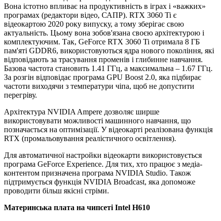
Вона істотно впливає на продуктивність в іграх і «важких»
програмах (редактори відео, САПР). RTX 3060 Ti є
відеокартою 2020 року випуску, а тому зберігає свою
актуальність. Цьому вона зобов'язана своєю архітектурою і
комплектуючим. Так, GeForce RTX 3060 Ti отримала 8 ГБ
пам'яті GDDR6, використовуються ядра нового покоління, які
відповідають за трасування променів і глибинне навчання.
Базова частота становить 1.41 ГГц, а максимальна – 1.67 ГГц.
За розгін відповідає програма GPU Boost 2.0, яка підбирає
частоти виходячи з температури чіпа, щоб не допустити
перегріву.
Архітектура NVIDIA Ampere дозволяє ширше
використовувати можливості машинного навчання, що
позначається на оптимізації. У відеокарті реалізована функція
RTX (промальовування реалістичного освітлення).
Для автоматичної настройки відеокарти використовується
програма GeForce Experience. Для тих, хто працює з медіа-
контентом призначена програма NVIDIA Studio. Також
підтримується функція NVIDIA Broadcast, яка допоможе
проводити більш якісні стріми.
Материнська плата на чипсеті Intel H610