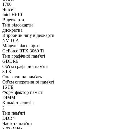
1700
Чіпсет
Intel H610
Відеокарта
Тип відеокарти
дискретна
Виробник чіпу відеокарти
NVIDIA
Модель відеокарти
GeForce RTX 3060 Ti
Тип графічної пам'яті
GDDR6
Об'єм графічної пам'яті
8 ГБ
Оперативна пам'ять
Об'єм оперативної пам'яті
16 ГБ
Форм-фактор пам'яті
DIMM
Кількість слотів
2
Тип пам'яті
DDR4
Частота пам'яті
3200 MHz