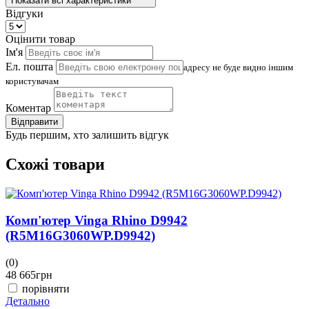
Показати всі характеристики
Відгуки
Оцінити товар
Ім'я
Ел. пошта
адресу не буде видно іншим
користувачам
Коментар
Відправити
Будь першим, хто залишить відгук
Схожі товари
Комп'ютер Vinga Rhino D9942
(R5M16G3060WP.D9942)
(0)
(
48 665
грн
4
порівняти
Детально
Д