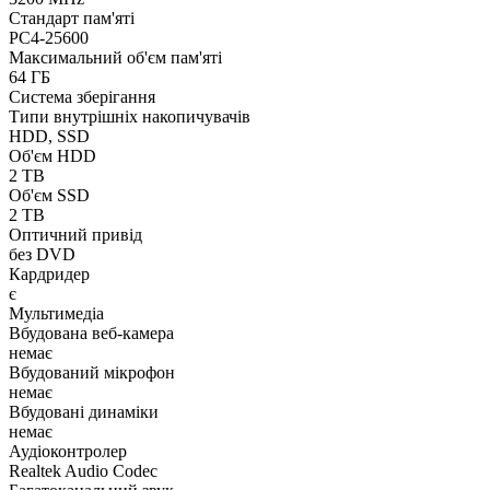
Стандарт пам'яті
PC4-25600
Максимальний об'єм пам'яті
64 ГБ
Система зберігання
Типи внутрішніх накопичувачів
HDD, SSD
Об'єм HDD
2 TB
Об'єм SSD
2 TB
Оптичний привід
без DVD
Кардридер
є
Мультимедіа
Вбудована веб-камера
немає
Вбудований мікрофон
немає
Вбудовані динаміки
немає
Аудіоконтролер
Realtek Audio Codec