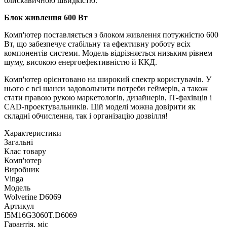
блискавичною швидкістю.
Блок живлення 600 Вт
Комп'ютер поставляється з блоком живлення потужністю 600
Вт, що забезпечує стабільну та ефективну роботу всіх
компонентів системи. Модель відрізняється низьким рівнем
шуму, високою енергоефективністю й ККД.
Комп'ютер орієнтовано на широкий спектр користувачів. У
нього є всі шанси задовольнити потреби геймерів, а також
стати правою рукою маркетологів, дизайнерів, IT-фахівців і
CAD-проектувальників. Цій моделі можна довірити як
складні обчислення, так і організацію дозвілля!
Характеристики
Загальні
Клас товару
Комп'ютер
Виробник
Vinga
Модель
Wolverine D6069
Артикул
I5M16G3060T.D6069
Гарантія, міс