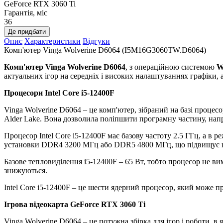
GeForce RTX 3060 Ti
Гарантія, міс
36
Де придбати
Опис
Характеристики
Відгуки
Комп'ютер Vinga Wolverine D6064 (I5M16G3060TW.D6064)
Комп'ютер Vinga Wolverine D6064
, з операційною системою
W
актуальних ігор на середніх і високих налаштуваннях графіки, 
Процесори
Intel Core i5-12400F
Vinga Wolverine D6064 – це комп'ютер, зібраний на базі процесор
Alder Lake. Вона дозволила поліпшити програмну частину, наприк
Процесор Intel Core i5-12400F має базову частоту 2.5 ГГц, а в 
установки DDR4 3200 МГц або DDR5 4800 МГц, що підвищує шв
Базове тепловиділення i5-12400F – 65 Вт, тобто процесор не в
знижуються.
Intel Core i5-12400F – це шести ядерний процесор, який може п
Ігрова відеокарта GeForce RTX 3060 Ti
Vinga Wolverine D6064 – це потужна збірка для ігор і роботи, в