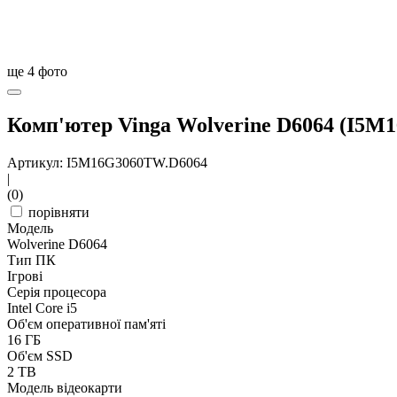
ще
4
фото
Комп'ютер Vinga Wolverine D6064 (I5M
Артикул: I5M16G3060TW.D6064
|
(0)
порівняти
Модель
Wolverine D6064
Тип ПК
Ігрові
Серія процесора
Intel Core i5
Об'єм оперативної пам'яті
16 ГБ
Об'єм SSD
2 TB
Модель відеокарти