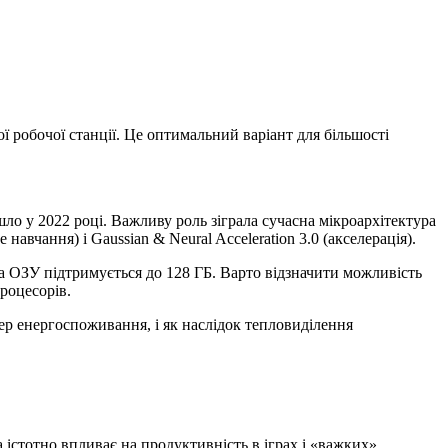
ої робочої станції. Це оптимальний варіант для більшості
йшло у 2022 році. Важливу роль зіграла сучасна мікроархітектура
вчання) і Gaussian & Neural Acceleration 3.0 (акселерація).
, а ОЗУ підтримується до 128 ГБ. Варто відзначити можливість
роцесорів.
ep енергоспоживання, і як наслідок тепловиділення
а істотно впливає на продуктивність в іграх і «важких»