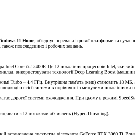
indows 11 Home
, об'єднує переваги ігрової платформи та сучасн
а також повсякденних і робочих завдань.
а Intel Core i5-12400F. Це 12 покоління процесорів Intel, яке ви
лад, використовувати технології Deep Learning Boost (машинне на
режимі Turbo – 4.4 ГГц. Внутрішня пам'ять (кеш) становить 18 МБ
идкодію всієї системи в порівнянні з минулими поколіннями п
имагає дорогої системи охолодження. При цьому в режимі SpeedSt
рацювати з 12 потоками обчислень (Hyper-Threading).
 якій встановлена дискретна відеокарта GeForce RTX 3060 Ti. Вон