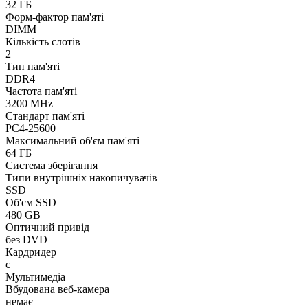
32 ГБ
Форм-фактор пам'яті
DIMM
Кількість слотів
2
Тип пам'яті
DDR4
Частота пам'яті
3200 MHz
Стандарт пам'яті
PC4-25600
Максимальний об'єм пам'яті
64 ГБ
Система зберігання
Типи внутрішніх накопичувачів
SSD
Об'єм SSD
480 GB
Оптичний привід
без DVD
Кардридер
є
Мультимедіа
Вбудована веб-камера
немає