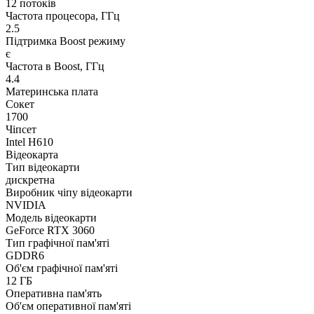
12 потоків
Частота процесора, ГГц
2.5
Підтримка Boost режиму
є
Частота в Boost, ГГц
4.4
Материнська плата
Сокет
1700
Чіпсет
Intel H610
Відеокарта
Тип відеокарти
дискретна
Виробник чіпу відеокарти
NVIDIA
Модель відеокарти
GeForce RTX 3060
Тип графічної пам'яті
GDDR6
Об'єм графічної пам'яті
12 ГБ
Оперативна пам'ять
Об'єм оперативної пам'яті