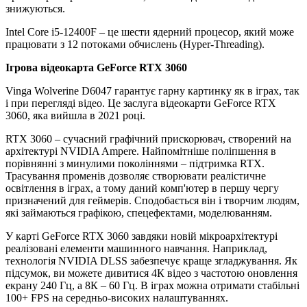
знижуються.
Intel Core i5-12400F – це шести ядерний процесор, який може
працювати з 12 потоками обчислень (Hyper-Threading).
Ігрова відеокарта GeForce RTX 3060
Vinga Wolverine D6047 гарантує гарну картинку як в іграх, так
і при перегляді відео. Це заслуга відеокарти GeForce RTX
3060, яка вийшла в 2021 році.
RTX 3060 – сучасний графічний прискорювач, створений на
архітектурі NVIDIA Ampere. Найпомітніше поліпшення в
порівнянні з минулими поколіннями – підтримка RTX.
Трасування променів дозволяє створювати реалістичне
освітлення в іграх, а тому даний комп'ютер в першу чергу
призначений для геймерів. Сподобається він і творчим людям,
які займаються графікою, спецефектами, моделюванням.
У карті GeForce RTX 3060 завдяки новій мікроархітектурі
реалізовані елементи машинного навчання. Наприклад,
технологія NVIDIA DLSS забезпечує краще згладжування. Як
підсумок, ви можете дивитися 4К відео з частотою оновлення
екрану 240 Гц, а 8К – 60 Гц. В іграх можна отримати стабільні
100+ FPS на середньо-високих налаштуваннях.