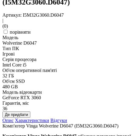
(I5M32G3060.D6047)
Артикул: I5M32G3060.D6047
|
(0)
порівняти
Модель
Wolverine D6047
Тип ПК
Ігрові
Серія процесора
Intel Core i5
Об'єм оперативної пам'яті
32 ГБ
Об'єм SSD
480 GB
Модель відеокарти
GeForce RTX 3060
Гарантія, міс
36
Де придбати
Опис
Характеристики
Відгуки
Комп'ютер Vinga Wolverine D6047 (I5M32G3060.D6047)