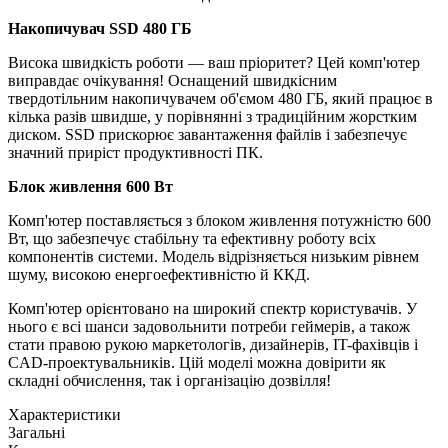
Накопичувач SSD 480 ГБ
Висока швидкість роботи — ваш пріоритет? Цей комп'ютер
виправдає очікування! Оснащений швидкісним
твердотільним накопичувачем об'ємом 480 ГБ, який працює в
кілька разів швидше, у порівнянні з традиційним жорстким
диском. SSD прискорює завантаження файлів і забезпечує
значний приріст продуктивності ПК.
Блок живлення 600 Вт
Комп'ютер поставляється з блоком живлення потужністю 600
Вт, що забезпечує стабільну та ефективну роботу всіх
компонентів системи. Модель відрізняється низьким рівнем
шуму, високою енергоефективністю й ККД.
Комп'ютер орієнтовано на широкий спектр користувачів. У
нього є всі шанси задовольнити потреби геймерів, а також
стати правою рукою маркетологів, дизайнерів, IT-фахівців і
CAD-проектувальників. Цій моделі можна довірити як
складні обчислення, так і організацію дозвілля!
Характеристики
Загальні