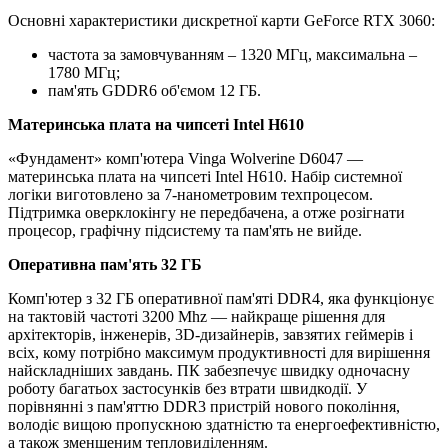
Основні характеристики дискретної карти GeForce RTX 3060:
частота за замовчуванням – 1320 МГц, максимальна –
1780 МГц;
пам'ять GDDR6 об'ємом 12 ГБ.
Материнська плата на чипсеті Intel H610
«Фундамент» комп'ютера Vinga Wolverine D6047 —
материнська плата на чипсеті Intel H610. Набір системної
логіки виготовлено за 7-нанометровим техпроцесом.
Підтримка оверклокінгу не передбачена, а отже розігнати
процесор, графічну підсистему та пам'ять не вийде.
Оперативна пам'ять 32 ГБ
Комп'ютер з 32 ГБ оперативної пам'яті DDR4, яка функціонує
на тактовій частоті 3200 Mhz — найкраще рішення для
архітекторів, інженерів, 3D-дизайнерів, завзятих геймерів і
всіх, кому потрібно максимум продуктивності для вирішення
найскладніших завдань. ПК забезпечує швидку одночасну
роботу багатьох застосунків без втрати швидкодії. У
порівнянні з пам'яттю DDR3 пристрій нового покоління,
володіє вищою пропускною здатністю та енергоефективністю,
а також зменшеним тепловиділенням.