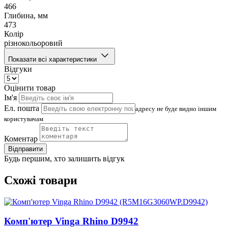
466
Глибина, мм
473
Колір
різнокольоровий
Показати всі характеристики
Відгуки
Оцінити товар
Ім'я
Ел. пошта
адресу не буде видно іншим
користувачам
Коментар
Відправити
Будь першим, хто залишить відгук
Схожі товари
Комп'ютер Vinga Rhino D9942