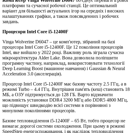
Комп'ютер Vinga Wolverine D6047
об'єднує переваги ігрової
платформи та сучасної робочої станції. Це оптимальний
варіант для більшості актуальних ігор на середніх і високих
налаштуваннях графіки, а також повсякденних і робочих
завдань.
Процесори
Intel Core i5-12400F
Vinga Wolverine D6047 – це комп'ютер, зібраний на базі
процесора Intel Core i5-12400F. Це 12 покоління процесорів
Intel, яке вийшло у 2022 році. Важливу роль зіграла сучасна
мікроархітектура Alder Lake. Вона дозволила поліпшити
програмну частину, наприклад, використовувати технології
Deep Learning Boost (машинне навчання) і Gaussian & Neural
Acceleration 3.0 (акселерація).
Процесор Intel Core i5-12400F має базову частоту 2.5 ГГц, а в
режимі Turbo – 4.4 ГГц. Внутрішня пам'ять (кеш) становить 18
МБ, а ОЗУ підтримується до 128 ГБ. Варто відзначити
можливість установки DDR4 3200 МГц або DDR5 4800 МГц,
що підвищує швидкодію всієї системи в порівнянні з
минулими поколіннями процесорів.
Базове тепловиділення i5-12400F – 65 Вт, тобто процесор не
вимагає дорогої системи охолодження. При цьому в режимі
SpeedStep енергоспоживання, і як наслідок тепловиділення