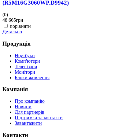
(R5M16G3060WP.D9942)
(0)
(
48 665
грн
4
порівняти
Детально
Д
Продукція
Ноутбуки
Комп'ютери
Телевізори
Монітори
Блоки живлення
Компанія
Про компанію
Новини
Для партнерів
Підтримка та контакти
Завантажити
Контакти