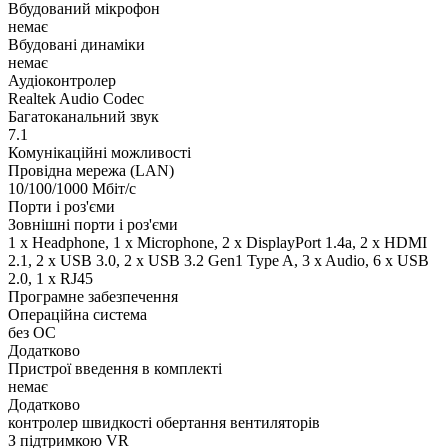
Вбудований мікрофон
немає
Вбудовані динаміки
немає
Аудіоконтролер
Realtek Audio Codec
Багатоканальний звук
7.1
Комунікаційні можливості
Провідна мережа (LAN)
10/100/1000 Мбіт/с
Порти і роз'єми
Зовнішні порти і роз'єми
1 x Нeadphone, 1 х Microphone, 2 x DisplayPort 1.4a, 2 x HDMI
2.1, 2 x USB 3.0, 2 x USB 3.2 Gen1 Type A, 3 x Audio, 6 x USB
2.0, 1 x RJ45
Програмне забезпечення
Операційна система
без ОС
Додатково
Пристрої введення в комплекті
немає
Додатково
контролер швидкості обертання вентиляторів
З підтримкою VR