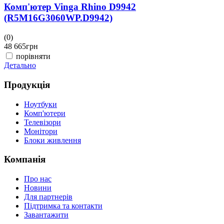
Комп'ютер Vinga Rhino D9942
(R5M16G3060WP.D9942)
(0)
(
48 665
грн
4
порівняти
Детально
Д
Продукція
Ноутбуки
Комп'ютери
Телевізори
Монітори
Блоки живлення
Компанія
Про нас
Новини
Для партнерів
Підтримка та контакти
Завантажити