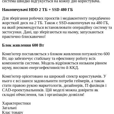
система швидко відгукується на кожну дію користувача.
Накопичувачі HDD 2 TБ + SSD 480 ГБ
Для зберігання робочих проєктів і медіаконтенту передбачено
жорсткий диск на 2 ТБ. Також є SSD-накопичувач на 480 ГБ,
на який рекомендується встановлювати операційну систему та
застосунки. Дані, що зберігаються на ньому, запускаються
практично блискавично!
Блок живлення 600 Вт
Комп'ютер поставляється з блоком живлення потужністю 600
Вт, що забезпечує стабільну та ефективну роботу всіх
компонентів системи. Модель відрізняється низьким рівнем
шуму, високою енергоефективністю й ККД.
Комп'ютер орієнтовано на широкий спектр користувачів. У
нього є всі шанси задовольнити потреби геймерів, а також
стати правою рукою маркетологів, дизайнерів, IT-фахівців і
CAD-проектувальників. Цій моделі можна довірити як
складні обчислення, так і організацію дозвілля!
Характеристики
Загальні
Клас товару