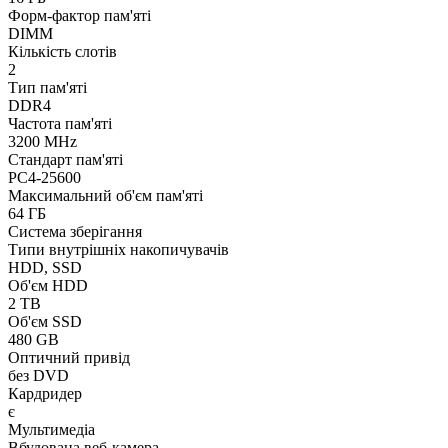
Форм-фактор пам'яті
DIMM
Кількість слотів
2
Тип пам'яті
DDR4
Частота пам'яті
3200 MHz
Стандарт пам'яті
PC4-25600
Максимальний об'єм пам'яті
64 ГБ
Система зберігання
Типи внутрішніх накопичувачів
HDD, SSD
Об'єм HDD
2 TB
Об'єм SSD
480 GB
Оптичний привід
без DVD
Кардридер
є
Мультимедіа
Вбудована веб-камера