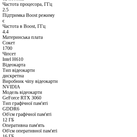
Частота процесора, ГГц
2.5
Підтримка Boost режиму
є
Частота в Boost, ГГц
4.4
Материнська плата
Сокет
1700
Чіпсет
Intel H610
Відеокарта
Тип відеокарти
дискретна
Виробник чіпу відеокарти
NVIDIA
Модель відеокарти
GeForce RTX 3060
Тип графічної пам'яті
GDDR6
Об'єм графічної пам'яті
12 ГБ
Оперативна пам'ять
Об'єм оперативної пам'яті
16 ГБ