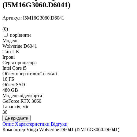
(I5M16G3060.D6041)
Артикул: I5M16G3060.D6041
|
(0)
порівняти
Модель
Wolverine D6041
Тип ПК
Ігрові
Серія процесора
Intel Core i5
Об'єм оперативної пам'яті
16 ГБ
Об'єм SSD
480 GB
Модель відеокарти
GeForce RTX 3060
Гарантія, міс
36
Де придбати
Опис
Характеристики
Відгуки
Комп'ютер Vinga Wolverine D6041 (I5M16G3060.D6041)