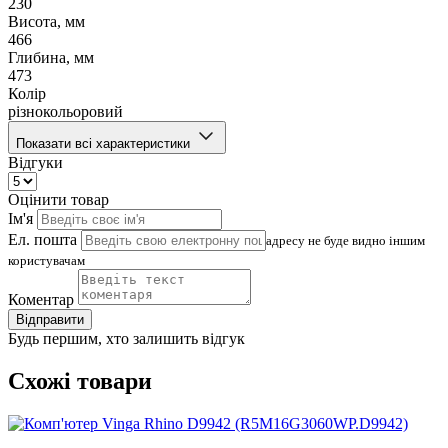
230
Висота, мм
466
Глибина, мм
473
Колір
різнокольоровий
Показати всі характеристики
Відгуки
Оцінити товар
Ім'я
Ел. пошта
адресу не буде видно іншим
користувачам
Коментар
Відправити
Будь першим, хто залишить відгук
Схожі товари