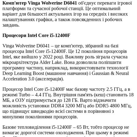
Комп'ютер Vinga Wolverine D6041
об'єднує переваги ігрової
платформи та сучасної робочої станції. Це оптимальний
варіант для більшості актуальних ігор на середніх і високих
налаштуваннях графіки, а також повсякденних і робочих
завдань.
Процесори
Intel Core i5-12400F
Vinga Wolverine D6041 – це комп'ютер, зібраний на базі
процесора Intel Core i5-12400F. Це 12 покоління процесорів
Intel, яке вийшло у 2022 році. Важливу роль зіграла сучасна
мікроархітектура Alder Lake. Вона дозволила поліпшити
програмну частину, наприклад, використовувати технології
Deep Learning Boost (машинне навчання) і Gaussian & Neural
Acceleration 3.0 (акселерація).
Процесор Intel Core i5-12400F має базову частоту 2.5 ГГц, а в
режимі Turbo – 4.4 ГГц. Внутрішня пам'ять (кеш) становить 18
МБ, а ОЗУ підтримується до 128 ГБ. Варто відзначити
можливість установки DDR4 3200 МГц або DDR5 4800 МГц,
що підвищує швидкодію всієї системи в порівнянні з
минулими поколіннями процесорів.
Базове тепловиділення i5-12400F – 65 Вт, тобто процесор не
вимагає дорогої системи охолодження. При цьому в режимі