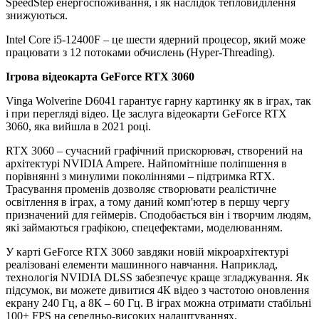
SpeedStep енергоспоживання, і як наслідок тепловиділення
знижуються.
Intel Core i5-12400F – це шести ядерний процесор, який може
працювати з 12 потоками обчислень (Hyper-Threading).
Ігрова відеокарта GeForce RTX 3060
Vinga Wolverine D6041 гарантує гарну картинку як в іграх, так
і при перегляді відео. Це заслуга відеокарти GeForce RTX
3060, яка вийшла в 2021 році.
RTX 3060 – сучасний графічний прискорювач, створений на
архітектурі NVIDIA Ampere. Найпомітніше поліпшення в
порівнянні з минулими поколіннями – підтримка RTX.
Трасування променів дозволяє створювати реалістичне
освітлення в іграх, а тому даний комп'ютер в першу чергу
призначений для геймерів. Сподобається він і творчим людям,
які займаються графікою, спецефектами, моделюванням.
У карті GeForce RTX 3060 завдяки новій мікроархітектурі
реалізовані елементи машинного навчання. Наприклад,
технологія NVIDIA DLSS забезпечує краще згладжування. Як
підсумок, ви можете дивитися 4К відео з частотою оновлення
екрану 240 Гц, а 8К – 60 Гц. В іграх можна отримати стабільні
100+ FPS на середньо-високих налаштуваннях.