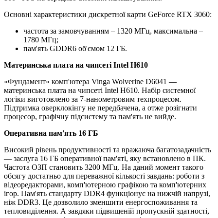
Основні характеристики дискретної карти GeForce RTX 3060:
частота за замовчуванням – 1320 МГц, максимальна –
1780 МГц;
пам'ять GDDR6 об'ємом 12 ГБ.
Материнська плата на чипсеті Intel H610
«Фундамент» комп'ютера Vinga Wolverine D6041 —
материнська плата на чипсеті Intel H610. Набір системної
логіки виготовлено за 7-нанометровим техпроцесом.
Підтримка оверклокінгу не передбачена, а отже розігнати
процесор, графічну підсистему та пам'ять не вийде.
Оперативна пам'ять 16 ГБ
Високий рівень продуктивності та вражаюча багатозадачність
— заслуга 16 ГБ оперативної пам'яті, яку встановлено в ПК.
Частота ОЗП становить 3200 МГц. На даний момент такого
обсягу достатньо для переважної кількості завдань: роботи з
відеоредакторами, комп'ютерною графікою та комп'ютерних
ігор. Пам'ять стандарту DDR4 функціонує на нижчій напрузі,
ніж DDR3. Це дозволило зменшити енергоспоживання та
тепловиділення. А завдяки підвищеній пропускній здатності,