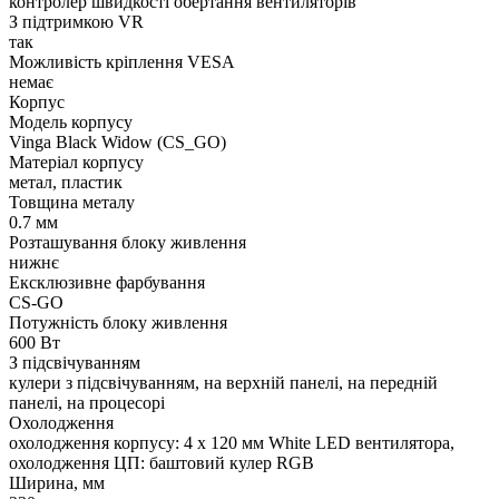
контролер швидкості обертання вентиляторів
З підтримкою VR
так
Можливість кріплення VESA
немає
Корпус
Модель корпусу
Vinga Black Widow (CS_GO)
Матеріал корпусу
метал, пластик
Товщина металу
0.7 мм
Розташування блоку живлення
нижнє
Ексклюзивне фарбування
CS-GO
Потужність блоку живлення
600 Вт
З підсвічуванням
кулери з підсвічуванням, на верхній панелі, на передній
панелі, на процесорі
Охолодження
охолодження корпусу: 4 x 120 мм White LED вентилятора,
охолодження ЦП: баштовий кулер RGB
Ширина, мм