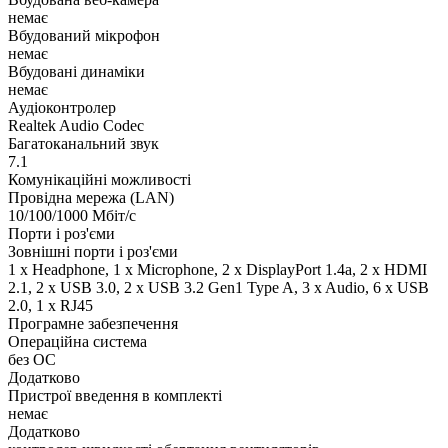
немає
Вбудований мікрофон
немає
Вбудовані динаміки
немає
Аудіоконтролер
Realtek Audio Codec
Багатоканальний звук
7.1
Комунікаційні можливості
Провідна мережа (LAN)
10/100/1000 Мбіт/с
Порти і роз'єми
Зовнішні порти і роз'єми
1 x Нeadphone, 1 х Microphone, 2 x DisplayPort 1.4a, 2 x HDMI
2.1, 2 x USB 3.0, 2 x USB 3.2 Gen1 Type A, 3 x Audio, 6 x USB
2.0, 1 x RJ45
Програмне забезпечення
Операційна система
без ОС
Додатково
Пристрої введення в комплекті
немає
Додатково