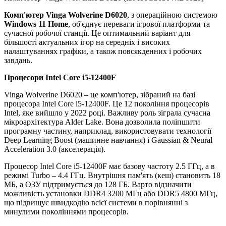
Комп'ютер Vinga Wolverine D6020
, з операційною системою
Windows 11 Home
, об'єднує переваги ігрової платформи та
сучасної робочої станції. Це оптимальний варіант для
більшості актуальних ігор на середніх і високих
налаштуваннях графіки, а також повсякденних і робочих
завдань.
Процесори
Intel Core i5-12400F
Vinga Wolverine D6020 – це комп'ютер, зібраний на базі
процесора Intel Core i5-12400F. Це 12 покоління процесорів
Intel, яке вийшло у 2022 році. Важливу роль зіграла сучасна
мікроархітектура Alder Lake. Вона дозволила поліпшити
програмну частину, наприклад, використовувати технології
Deep Learning Boost (машинне навчання) і Gaussian & Neural
Acceleration 3.0 (акселерація).
Процесор Intel Core i5-12400F має базову частоту 2.5 ГГц, а в
режимі Turbo – 4.4 ГГц. Внутрішня пам'ять (кеш) становить 18
МБ, а ОЗУ підтримується до 128 ГБ. Варто відзначити
можливість установки DDR4 3200 МГц або DDR5 4800 МГц,
що підвищує швидкодію всієї системи в порівнянні з
минулими поколіннями процесорів.