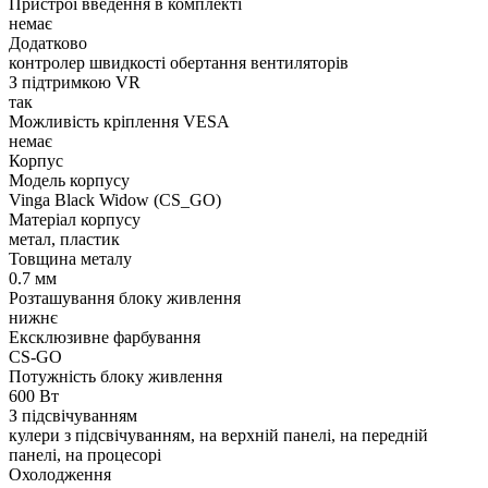
Пристрої введення в комплекті
немає
Додатково
контролер швидкості обертання вентиляторів
З підтримкою VR
так
Можливість кріплення VESA
немає
Корпус
Модель корпусу
Vinga Black Widow (CS_GO)
Матеріал корпусу
метал, пластик
Товщина металу
0.7 мм
Розташування блоку живлення
нижнє
Ексклюзивне фарбування
CS-GO
Потужність блоку живлення
600 Вт
З підсвічуванням
кулери з підсвічуванням, на верхній панелі, на передній
панелі, на процесорі
Охолодження