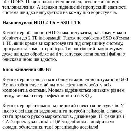
ніж DDR3. Це дозволило зменшити енергоспоживання та
тепловиділення. А завдяки підвищеній пропускній здатності,
система швидко відгукується на кожну дію користувача.
Накопичувачі
HDD 2 TБ + SSD 1 ТБ
Комп'ютер обладнано HDD-накопичувачем, на якому можна
зберігати до 2 ТБ інформації. Також передбачено SSD об'ємом
1 ТБ, який краще використовувати під операційну систему,
програми та комп'ютерні ігри. Твердотільний накопичувач
дуже швидко обробляє дані та запускає встановлені файли з
блискавичною швидкістю.
Блок живлення 600 Вт
Комп'ютер поставляється з блоком живлення потужністю 600
Вт, що забезпечує стабільну та ефективну роботу всіх
компонентів системи. Модель відрізняється низьким рівнем
шуму, високою енергоефективністю й ККД.
Комп'ютер орієнтовано на широкий спектр користувачів. У
нього є всі шанси задовольнити потреби геймерів, а також
стати правою рукою маркетологів, дизайнерів, IT-фахівців і
CAD-проектувальників. Цій моделі можна довірити як
складні обчислення, так і організацію дозвілля!