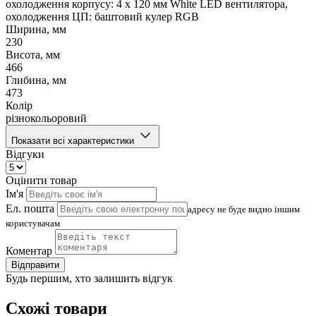
охолодження корпусу: 4 x 120 мм White LED вентилятора,
охолодження ЦП: баштовий кулер RGB
Ширина, мм
230
Висота, мм
466
Глибина, мм
473
Колір
різнокольоровий
Показати всі характеристики
Відгуки
Оцінити товар
Ім'я
Ел. пошта
адресу не буде видно іншим
користувачам
Коментар
Відправити
Будь першим, хто залишить відгук
Схожі товари