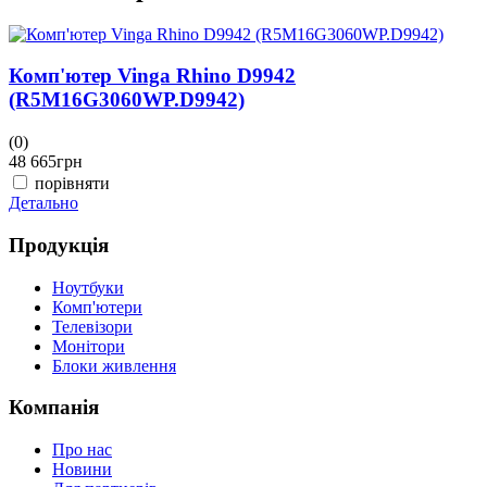
Комп'ютер Vinga Rhino D9942
(R5M16G3060WP.D9942)
(0)
(
48 665
грн
4
порівняти
Детально
Д
Продукція
Ноутбуки
Комп'ютери
Телевізори
Монітори
Блоки живлення
Компанія
Про нас
Новини