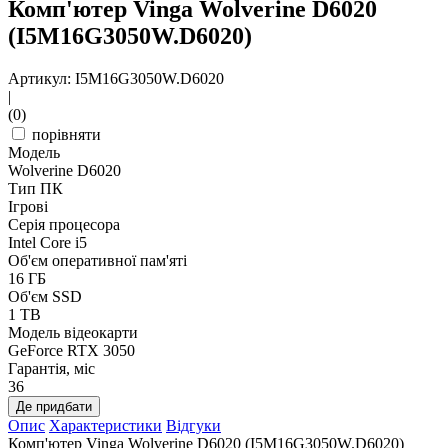
Комп'ютер Vinga Wolverine D6020
(I5M16G3050W.D6020)
Артикул: I5M16G3050W.D6020
|
(0)
порівняти
Модель
Wolverine D6020
Тип ПК
Ігрові
Серія процесора
Intel Core i5
Об'єм оперативної пам'яті
16 ГБ
Об'єм SSD
1 TB
Модель відеокарти
GeForce RTX 3050
Гарантія, міс
36
Де придбати
Опис
Характеристики
Відгуки
Комп'ютер Vinga Wolverine D6020 (I5M16G3050W.D6020)