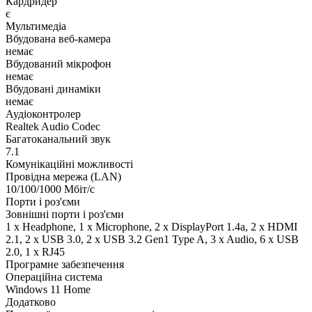
Кардридер
є
Мультимедіа
Вбудована веб-камера
немає
Вбудований мікрофон
немає
Вбудовані динаміки
немає
Аудіоконтролер
Realtek Audio Codec
Багатоканальний звук
7.1
Комунікаційні можливості
Провідна мережа (LAN)
10/100/1000 Мбіт/с
Порти і роз'єми
Зовнішні порти і роз'єми
1 x Нeadphone, 1 х Microphone, 2 x DisplayPort 1.4a, 2 x HDMI
2.1, 2 x USB 3.0, 2 x USB 3.2 Gen1 Type A, 3 x Audio, 6 x USB
2.0, 1 x RJ45
Програмне забезпечення
Операційна система
Windows 11 Home
Додатково