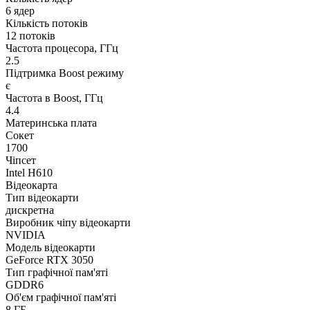
6 ядер
Кількість потоків
12 потоків
Частота процесора, ГГц
2.5
Підтримка Boost режиму
є
Частота в Boost, ГГц
4.4
Материнська плата
Сокет
1700
Чіпсет
Intel H610
Відеокарта
Тип відеокарти
дискретна
Виробник чіпу відеокарти
NVIDIA
Модель відеокарти
GeForce RTX 3050
Тип графічної пам'яті
GDDR6
Об'єм графічної пам'яті
8 ГБ