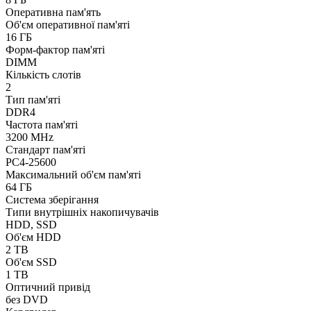
Оперативна пам'ять
Об'єм оперативної пам'яті
16 ГБ
Форм-фактор пам'яті
DIMM
Кількість слотів
2
Тип пам'яті
DDR4
Частота пам'яті
3200 MHz
Стандарт пам'яті
PC4-25600
Максимальний об'єм пам'яті
64 ГБ
Система зберігання
Типи внутрішніх накопичувачів
HDD, SSD
Об'єм HDD
2 TB
Об'єм SSD
1 TB
Оптичний привід
без DVD