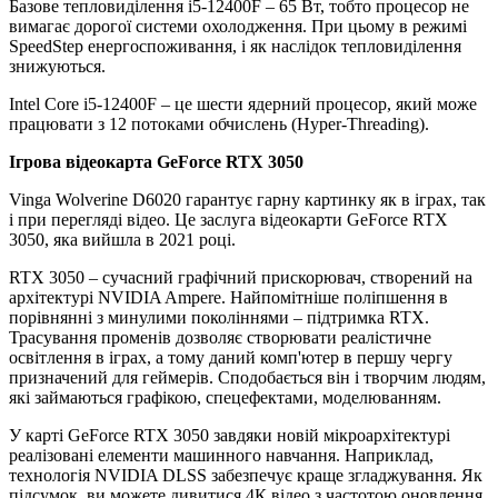
Базове тепловиділення i5-12400F – 65 Вт, тобто процесор не
вимагає дорогої системи охолодження. При цьому в режимі
SpeedStep енергоспоживання, і як наслідок тепловиділення
знижуються.
Intel Core i5-12400F – це шести ядерний процесор, який може
працювати з 12 потоками обчислень (Hyper-Threading).
Ігрова відеокарта GeForce RTX 3050
Vinga Wolverine D6020 гарантує гарну картинку як в іграх, так
і при перегляді відео. Це заслуга відеокарти GeForce RTX
3050, яка вийшла в 2021 році.
RTX 3050 – сучасний графічний прискорювач, створений на
архітектурі NVIDIA Ampere. Найпомітніше поліпшення в
порівнянні з минулими поколіннями – підтримка RTX.
Трасування променів дозволяє створювати реалістичне
освітлення в іграх, а тому даний комп'ютер в першу чергу
призначений для геймерів. Сподобається він і творчим людям,
які займаються графікою, спецефектами, моделюванням.
У карті GeForce RTX 3050 завдяки новій мікроархітектурі
реалізовані елементи машинного навчання. Наприклад,
технологія NVIDIA DLSS забезпечує краще згладжування. Як
підсумок, ви можете дивитися 4К відео з частотою оновлення