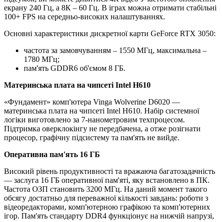
екрану 240 Гц, а 8К – 60 Гц. В іграх можна отримати стабільні
100+ FPS на середньо-високих налаштуваннях.
Основні характеристики дискретної карти GeForce RTX 3050:
частота за замовчуванням – 1550 МГц, максимальна –
1780 МГц;
пам'ять GDDR6 об'ємом 8 ГБ.
Материнська плата на чипсеті Intel H610
«Фундамент» комп'ютера Vinga Wolverine D6020 —
материнська плата на чипсеті Intel H610. Набір системної
логіки виготовлено за 7-нанометровим техпроцесом.
Підтримка оверклокінгу не передбачена, а отже розігнати
процесор, графічну підсистему та пам'ять не вийде.
Оперативна пам'ять 16 ГБ
Високий рівень продуктивності та вражаюча багатозадачність
— заслуга 16 ГБ оперативної пам'яті, яку встановлено в ПК.
Частота ОЗП становить 3200 МГц. На даний момент такого
обсягу достатньо для переважної кількості завдань: роботи з
відеоредакторами, комп'ютерною графікою та комп'ютерних
ігор. Пам'ять стандарту DDR4 функціонує на нижчій напрузі,