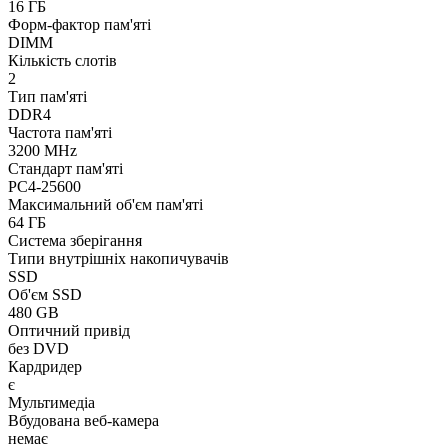
16 ГБ
Форм-фактор пам'яті
DIMM
Кількість слотів
2
Тип пам'яті
DDR4
Частота пам'яті
3200 MHz
Стандарт пам'яті
PC4-25600
Максимальний об'єм пам'яті
64 ГБ
Система зберігання
Типи внутрішніх накопичувачів
SSD
Об'єм SSD
480 GB
Оптичний привід
без DVD
Кардридер
є
Мультимедіа
Вбудована веб-камера
немає