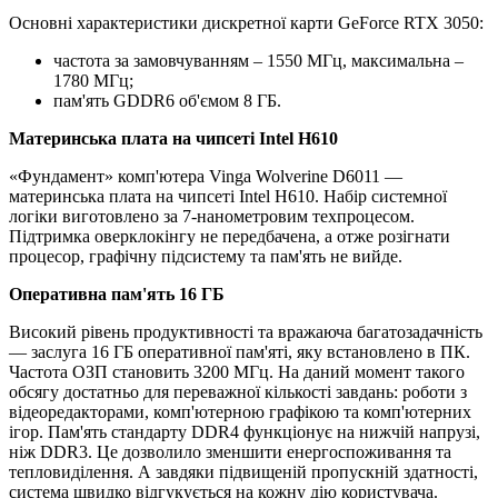
Основні характеристики дискретної карти GeForce RTX 3050:
частота за замовчуванням – 1550 МГц, максимальна –
1780 МГц;
пам'ять GDDR6 об'ємом 8 ГБ.
Материнська плата на чипсеті Intel H610
«Фундамент» комп'ютера Vinga Wolverine D6011 —
материнська плата на чипсеті Intel H610. Набір системної
логіки виготовлено за 7-нанометровим техпроцесом.
Підтримка оверклокінгу не передбачена, а отже розігнати
процесор, графічну підсистему та пам'ять не вийде.
Оперативна пам'ять 16 ГБ
Високий рівень продуктивності та вражаюча багатозадачність
— заслуга 16 ГБ оперативної пам'яті, яку встановлено в ПК.
Частота ОЗП становить 3200 МГц. На даний момент такого
обсягу достатньо для переважної кількості завдань: роботи з
відеоредакторами, комп'ютерною графікою та комп'ютерних
ігор. Пам'ять стандарту DDR4 функціонує на нижчій напрузі,
ніж DDR3. Це дозволило зменшити енергоспоживання та
тепловиділення. А завдяки підвищеній пропускній здатності,
система швидко відгукується на кожну дію користувача.