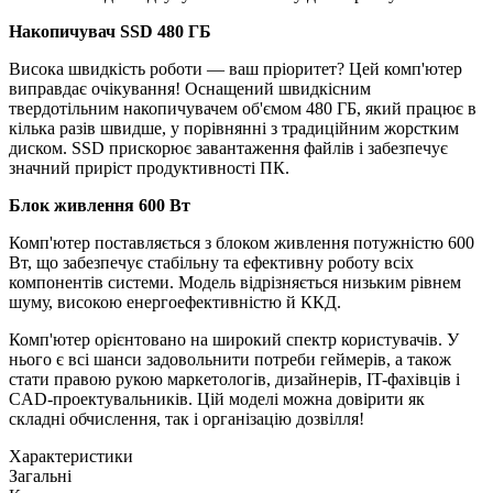
Накопичувач SSD 480 ГБ
Висока швидкість роботи — ваш пріоритет? Цей комп'ютер
виправдає очікування! Оснащений швидкісним
твердотільним накопичувачем об'ємом 480 ГБ, який працює в
кілька разів швидше, у порівнянні з традиційним жорстким
диском. SSD прискорює завантаження файлів і забезпечує
значний приріст продуктивності ПК.
Блок живлення 600 Вт
Комп'ютер поставляється з блоком живлення потужністю 600
Вт, що забезпечує стабільну та ефективну роботу всіх
компонентів системи. Модель відрізняється низьким рівнем
шуму, високою енергоефективністю й ККД.
Комп'ютер орієнтовано на широкий спектр користувачів. У
нього є всі шанси задовольнити потреби геймерів, а також
стати правою рукою маркетологів, дизайнерів, IT-фахівців і
CAD-проектувальників. Цій моделі можна довірити як
складні обчислення, так і організацію дозвілля!
Характеристики
Загальні