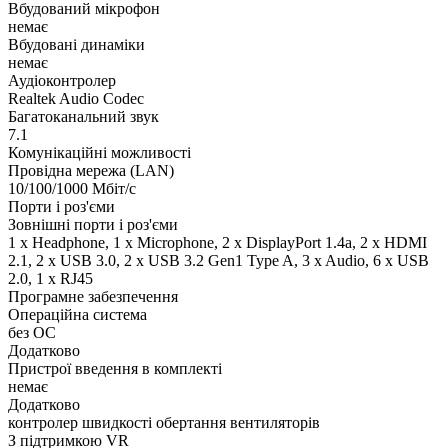
Вбудований мікрофон
немає
Вбудовані динаміки
немає
Аудіоконтролер
Realtek Audio Codec
Багатоканальний звук
7.1
Комунікаційні можливості
Провідна мережа (LAN)
10/100/1000 Мбіт/с
Порти і роз'єми
Зовнішні порти і роз'єми
1 x Нeadphone, 1 х Microphone, 2 x DisplayPort 1.4a, 2 x HDMI
2.1, 2 x USB 3.0, 2 x USB 3.2 Gen1 Type A, 3 x Audio, 6 x USB
2.0, 1 x RJ45
Програмне забезпечення
Операційна система
без ОС
Додатково
Пристрої введення в комплекті
немає
Додатково
контролер швидкості обертання вентиляторів
З підтримкою VR