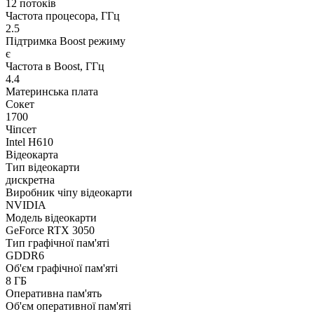
12 потоків
Частота процесора, ГГц
2.5
Підтримка Boost режиму
є
Частота в Boost, ГГц
4.4
Материнська плата
Сокет
1700
Чіпсет
Intel H610
Відеокарта
Тип відеокарти
дискретна
Виробник чіпу відеокарти
NVIDIA
Модель відеокарти
GeForce RTX 3050
Тип графічної пам'яті
GDDR6
Об'єм графічної пам'яті
8 ГБ
Оперативна пам'ять
Об'єм оперативної пам'яті