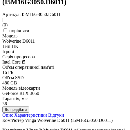
(I5M16G3050.D6011)
Артикул: I5M16G3050.D6011
|
(0)
порівняти
Модель
Wolverine D6011
Тип ПК
Ігрові
Серія процесора
Intel Core i5
Об'єм оперативної пам'яті
16 ГБ
Об'єм SSD
480 GB
Модель відеокарти
GeForce RTX 3050
Гарантія, міс
36
Де придбати
Опис
Характеристики
Відгуки
Комп'ютер Vinga Wolverine D6011 (I5M16G3050.D6011)