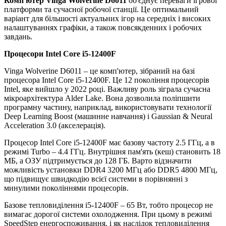
Комп'ютер Vinga Wolverine D6011
об'єднує переваги ігрової
платформи та сучасної робочої станції. Це оптимальний
варіант для більшості актуальних ігор на середніх і високих
налаштуваннях графіки, а також повсякденних і робочих
завдань.
Процесори
Intel Core i5-12400F
Vinga Wolverine D6011 – це комп'ютер, зібраний на базі
процесора Intel Core i5-12400F. Це 12 покоління процесорів
Intel, яке вийшло у 2022 році. Важливу роль зіграла сучасна
мікроархітектура Alder Lake. Вона дозволила поліпшити
програмну частину, наприклад, використовувати технології
Deep Learning Boost (машинне навчання) і Gaussian & Neural
Acceleration 3.0 (акселерація).
Процесор Intel Core i5-12400F має базову частоту 2.5 ГГц, а в
режимі Turbo – 4.4 ГГц. Внутрішня пам'ять (кеш) становить 18
МБ, а ОЗУ підтримується до 128 ГБ. Варто відзначити
можливість установки DDR4 3200 МГц або DDR5 4800 МГц,
що підвищує швидкодію всієї системи в порівнянні з
минулими поколіннями процесорів.
Базове тепловиділення i5-12400F – 65 Вт, тобто процесор не
вимагає дорогої системи охолодження. При цьому в режимі
SpeedStep енергоспоживання, і як наслідок тепловиділення