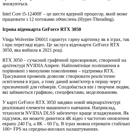
знижуються.
Intel Core i5-12400F – це шести ядерний процесор, який може
працювати з 12 потоками обчислень (Hyper-Threading).
Ігрова відеокарта GeForce RTX 3050
Vinga Wolverine D6011 гарантує гарну картинку як в іграх, так
і при перегляді відео. Це заслуга відеокарти GeForce RTX
3050, яка вийшла в 2021 році.
RTX 3050 – сучасний графічний прискорювач, створений на
архітектурі NVIDIA Ampere. Найпомітніше поліпшення в
порівнянні з минулими поколіннями – підтримка RTX.
Трасування променів дозволяє створювати реалістичне
освітлення в іграх, а тому даний комп'ютер в першу чергу
призначений для геймерів. Сподобається він і творчим людям,
які займаються графікою, спецефектами, моделюванням.
У карті GeForce RTX 3050 завдяки новій мікроархітектурі
реалізовані елементи машинного навчання. Наприклад,
технологія NVIDIA DLSS забезпечує краще згладжування. Як
підсумок, ви можете дивитися 4К відео з частотою оновлення
екрану 240 Гц, а 8К – 60 Гц. В іграх можна отримати стабільні
100+ FPS на середньо-високих налаштуваннях.