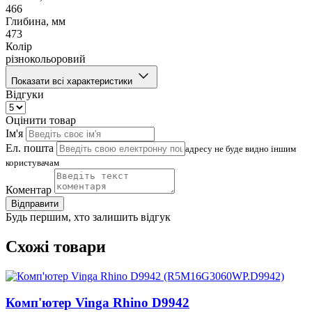
466
Глибина, мм
473
Колір
різнокольоровий
Показати всі характеристики
Відгуки
Оцінити товар
Ім'я
Ел. пошта
адресу не буде видно іншим
користувачам
Коментар
Відправити
Будь першим, хто залишить відгук
Схожі товари
Комп'ютер Vinga Rhino D9942