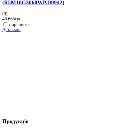
(R5M16G3060WP.D9942)
(0)
(
48 665
грн
4
порівняти
Детально
Д
Продукція