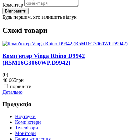
Коментар
Відправити
Будь першим, хто залишить відгук
Схожі товари
Комп'ютер Vinga Rhino D9942
(R5M16G3060WP.D9942)
(0)
(
48 665
грн
4
порівняти
Детально
Д
Продукція
Ноутбуки
Комп'ютери
Телевізори
Монітори
Блоки живлення