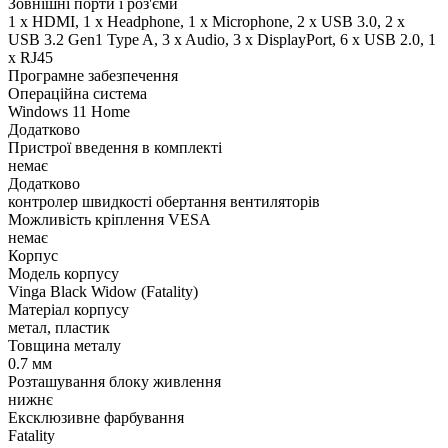
Зовнішні порти і роз'єми
1 x HDMI, 1 x Нeadphone, 1 х Microphone, 2 x USB 3.0, 2 x
USB 3.2 Gen1 Type A, 3 x Audio, 3 x DisplayPort, 6 x USB 2.0, 1
x RJ45
Програмне забезпечення
Операційна система
Windows 11 Home
Додатково
Пристрої введення в комплекті
немає
Додатково
контролер швидкості обертання вентиляторів
Можливість кріплення VESA
немає
Корпус
Модель корпусу
Vinga Black Widow (Fatality)
Матеріал корпусу
метал, пластик
Товщина металу
0.7 мм
Розташування блоку живлення
нижнє
Ексклюзивне фарбування
Fatality