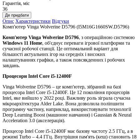
Гарантія, міс
36
Де придбати
Опис
Характеристики
Відгуки
Комп'ютер Vinga Wolverine D5796 (I5M16G1660SW.D5796)
Комп'ютер Vinga Wolverine D5796
, з операційною системою
Windows 11 Home
, об'єднує переваги ігрової платформи та
сучасної робочої станції. Це оптимальний варіант для
більшості актуальних ігор на середніх і високих
налаштуваннях графіки, а також повсякденних і робочих
завдань.
Процесори
Intel Core i5-12400F
Vinga Wolverine D5796 – це комп'ютер, зібраний на базі
процесора Intel Core i5-12400F. Це 12 покоління процесорів
Intel, яке вийшло у 2022 році. Важливу роль зіграла сучасна
мікроархітектура Alder Lake. Вона дозволила поліпшити
програмну частину, наприклад, використовувати технології
Deep Learning Boost (машинне навчання) і Gaussian & Neural
Acceleration 3.0 (акселерація).
Процесор Intel Core i5-12400F має базову частоту 2.5 ГГц, а в
режимі Turbo – 4.4 ГГц. Внутрішня пам'ять (кеш) становить 18