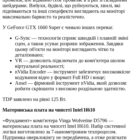
шейдерами. Вибухи, будівлі, що руйнуються, хвилі, які
піднімаються та інші спецефекти виглядають на моніторі
максимально барвисто та реалістично.
У GeForce GTX 1660 Super є чимало інших переваг.
G-Sync — технологія сприяє швидкій і плавній зміні
сцен, а також усуває розриви зображення. Завдяки
цьому об'єкти на моніторі виглядають чітко та
деталізовано;
VR — дозволить підключати до комп'ютера шолом
віртуальної реальності;
nVidia Encoder — інструмент забезпечує високоякісне
кодування відео у форматі Full HD і вище;
Ansel — фірмовий інструмент nVidia, який дозволяє
робити скріншоти з високою роздільною здатністю.
TDP заявлено на рівні 125 Вт.
Материнська плата на чипсеті Intel H610
«Фундамент» комп'ютера Vinga Wolverine D5796 —
материнська плата на чипсеті Intel H610. Набір системної
логіки виготовлено за 7-нанометровим техпроцесом.
Підтримка оверклокінгу не передбачена, а отже розігнати