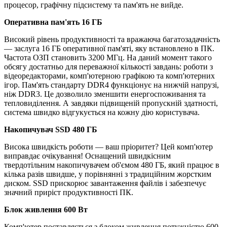
процесор, графічну підсистему та пам'ять не вийде.
Оперативна пам'ять 16 ГБ
Високий рівень продуктивності та вражаюча багатозадачність
— заслуга 16 ГБ оперативної пам'яті, яку встановлено в ПК.
Частота ОЗП становить 3200 МГц. На даний момент такого
обсягу достатньо для переважної кількості завдань: роботи з
відеоредакторами, комп'ютерною графікою та комп'ютерних
ігор. Пам'ять стандарту DDR4 функціонує на нижчій напрузі,
ніж DDR3. Це дозволило зменшити енергоспоживання та
тепловиділення. А завдяки підвищеній пропускній здатності,
система швидко відгукується на кожну дію користувача.
Накопичувач SSD 480 ГБ
Висока швидкість роботи — ваш пріоритет? Цей комп'ютер
виправдає очікування! Оснащений швидкісним
твердотільним накопичувачем об'ємом 480 ГБ, який працює в
кілька разів швидше, у порівнянні з традиційним жорстким
диском. SSD прискорює завантаження файлів і забезпечує
значний приріст продуктивності ПК.
Блок живлення 600 Вт
Комп'ютер поставляється з блоком живлення потужністю 600