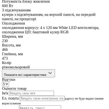
Потужність блоку живлення
600 Вт
З підсвічуванням
кулери з підсвічуванням, на верхній панелі, на передній
панелі, на процесорі
Охолодження
охолодження корпусу: 4 x 120 мм White LED вентилятора,
охолодження ЦП: баштовий кулер RGB
Ширина, мм
230
Висота, мм
466
Глибина, мм
473
Колір
різнокольоровий
Показати всі характеристики
Відгуки
Оцінити товар
Ім'я
Ел. пошта
адресу не буде видно іншим
користувачам