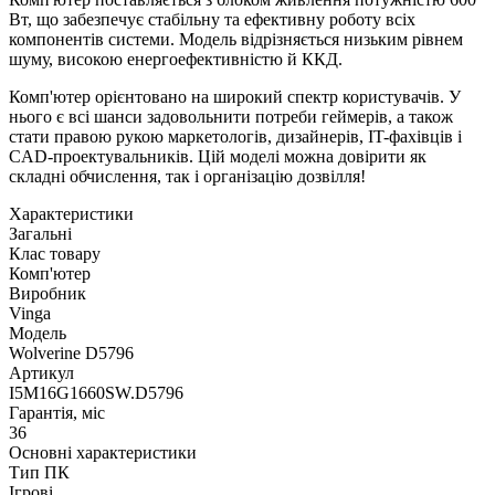
Вт, що забезпечує стабільну та ефективну роботу всіх
компонентів системи. Модель відрізняється низьким рівнем
шуму, високою енергоефективністю й ККД.
Комп'ютер орієнтовано на широкий спектр користувачів. У
нього є всі шанси задовольнити потреби геймерів, а також
стати правою рукою маркетологів, дизайнерів, IT-фахівців і
CAD-проектувальників. Цій моделі можна довірити як
складні обчислення, так і організацію дозвілля!
Характеристики
Загальні
Клас товару
Комп'ютер
Виробник
Vinga
Модель
Wolverine D5796
Артикул
I5M16G1660SW.D5796
Гарантія, міс
36
Основні характеристики
Тип ПК
Ігрові