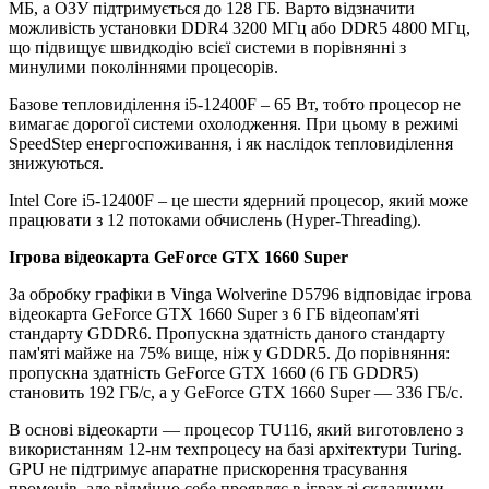
МБ, а ОЗУ підтримується до 128 ГБ. Варто відзначити
можливість установки DDR4 3200 МГц або DDR5 4800 МГц,
що підвищує швидкодію всієї системи в порівнянні з
минулими поколіннями процесорів.
Базове тепловиділення i5-12400F – 65 Вт, тобто процесор не
вимагає дорогої системи охолодження. При цьому в режимі
SpeedStep енергоспоживання, і як наслідок тепловиділення
знижуються.
Intel Core i5-12400F – це шести ядерний процесор, який може
працювати з 12 потоками обчислень (Hyper-Threading).
Ігрова відеокарта GeForce GTX 1660 Super
За обробку графіки в Vinga Wolverine D5796 відповідає ігрова
відеокарта GeForce GTX 1660 Super з 6 ГБ відеопам'яті
стандарту GDDR6. Пропускна здатність даного стандарту
пам'яті майже на 75% вище, ніж у GDDR5. До порівняння:
пропускна здатність GeForce GTX 1660 (6 ГБ GDDR5)
становить 192 ГБ/c, а у GeForce GTX 1660 Super — 336 ГБ/c.
В основі відеокарти — процесор TU116, який виготовлено з
використанням 12-нм техпроцесу на базі архітектури Turing.
GPU не підтримує апаратне прискорення трасування
променів, але відмінно себе проявляє в іграх зі складними