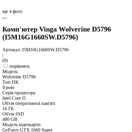
ще
4
фото
Комп'ютер Vinga Wolverine D5796
(I5M16G1660SW.D5796)
Артикул: I5M16G1660SW.D5796
|
(0)
порівняти
Модель
Wolverine D5796
Тип ПК
Ігрові
Серія процесора
Intel Core i5
Об'єм оперативної пам'яті
16 ГБ
Об'єм SSD
480 GB
Модель відеокарти
GeForce GTX 1660 Super