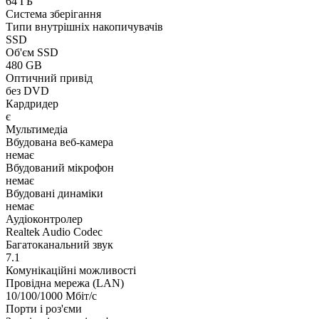
64 ГБ
Система зберігання
Типи внутрішніх накопичувачів
SSD
Об'єм SSD
480 GB
Оптичний привід
без DVD
Кардридер
є
Мультимедіа
Вбудована веб-камера
немає
Вбудований мікрофон
немає
Вбудовані динаміки
немає
Аудіоконтролер
Realtek Audio Codec
Багатоканальний звук
7.1
Комунікаційні можливості
Провідна мережа (LAN)
10/100/1000 Мбіт/с
Порти і роз'єми