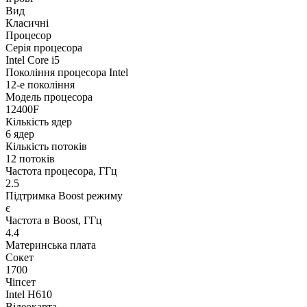
Вид
Класичні
Процесор
Серія процесора
Intel Core i5
Покоління процесора Intel
12-е покоління
Модель процесора
12400F
Кількість ядер
6 ядер
Кількість потоків
12 потоків
Частота процесора, ГГц
2.5
Підтримка Boost режиму
є
Частота в Boost, ГГц
4.4
Материнська плата
Сокет
1700
Чіпсет
Intel H610
Відеокарта