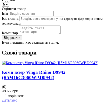
Оцінити товар
Ім'я
Ел. пошта
адресу не буде видно іншим
користувачам
Коментар
Відправити
Будь першим, хто залишить відгук
Схожі товари
Комп'ютер Vinga Rhino D9942
(R5M16G3060WP.D9942)
(0)
(
48 665
грн
4
порівняти
Детально
Д