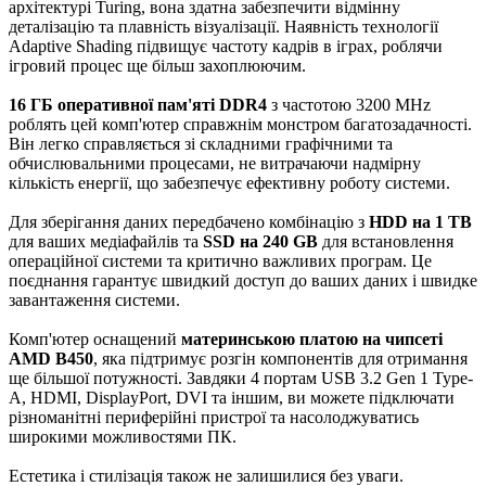
архітектурі Turing, вона здатна забезпечити відмінну
деталізацію та плавність візуалізації. Наявність технології
Adaptive Shading підвищує частоту кадрів в іграх, роблячи
ігровий процес ще більш захоплюючим.
16 ГБ оперативної пам'яті DDR4
з частотою 3200 MHz
роблять цей комп'ютер справжнім монстром багатозадачності.
Він легко справляється зі складними графічними та
обчислювальними процесами, не витрачаючи надмірну
кількість енергії, що забезпечує ефективну роботу системи.
Для зберігання даних передбачено комбінацію з
HDD на 1 TB
для ваших медіафайлів та
SSD на 240 GB
для встановлення
операційної системи та критично важливих програм. Це
поєднання гарантує швидкий доступ до ваших даних і швидке
завантаження системи.
Комп'ютер оснащений
материнською платою на чипсеті
AMD B450
, яка підтримує розгін компонентів для отримання
ще більшої потужності. Завдяки 4 портам USB 3.2 Gen 1 Type-
A, HDMI, DisplayPort, DVI та іншим, ви можете підключати
різноманітні периферійні пристрої та насолоджуватись
широкими можливостями ПК.
Естетика і стилізація також не залишилися без уваги.