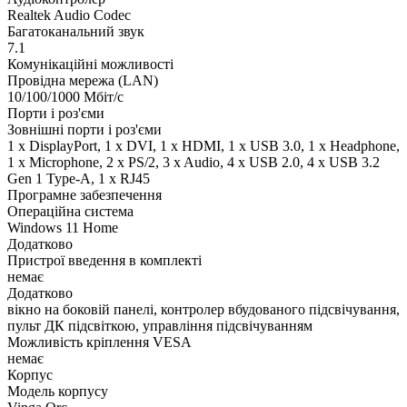
Realtek Audio Codec
Багатоканальний звук
7.1
Комунікаційні можливості
Провідна мережа (LAN)
10/100/1000 Мбіт/с
Порти і роз'єми
Зовнішні порти і роз'єми
1 x DisplayPort, 1 x DVI, 1 x HDMI, 1 x USB 3.0, 1 x Нeadphone,
1 х Microphone, 2 x PS/2, 3 x Audio, 4 x USB 2.0, 4 x USB 3.2
Gen 1 Type-A, 1 x RJ45
Програмне забезпечення
Операційна система
Windows 11 Home
Додатково
Пристрої введення в комплекті
немає
Додатково
вікно на боковій панелі, контролер вбудованого підсвічування,
пульт ДК підсвіткою, управління підсвічуванням
Можливість кріплення VESA
немає
Корпус
Модель корпусу