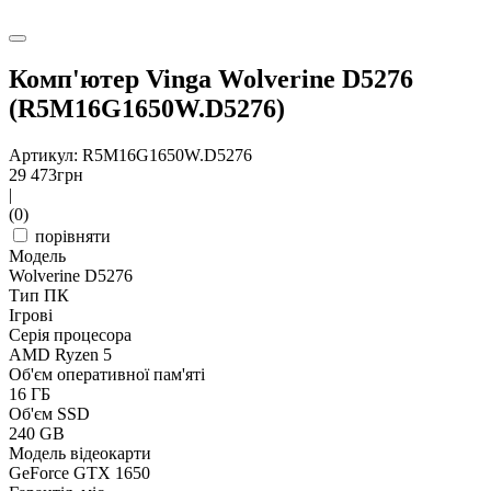
Комп'ютер Vinga Wolverine D5276
(R5M16G1650W.D5276)
Артикул: R5M16G1650W.D5276
29 473
грн
|
(0)
порівняти
Модель
Wolverine D5276
Тип ПК
Ігрові
Серія процесора
AMD Ryzen 5
Об'єм оперативної пам'яті
16 ГБ
Об'єм SSD
240 GB
Модель відеокарти
GeForce GTX 1650