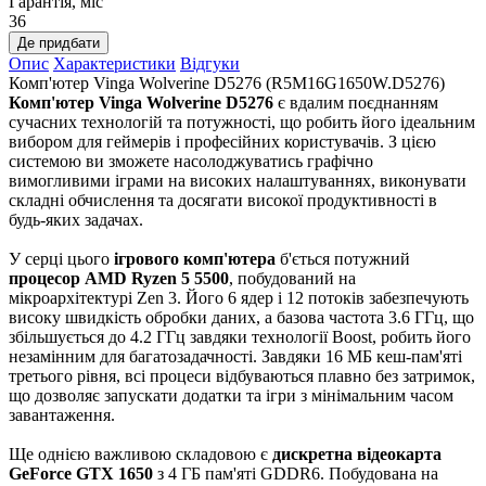
Гарантія, міс
36
Де придбати
Опис
Характеристики
Відгуки
Комп'ютер Vinga Wolverine D5276 (R5M16G1650W.D5276)
Комп'ютер Vinga Wolverine D5276
є вдалим поєднанням
сучасних технологій та потужності, що робить його ідеальним
вибором для геймерів і професійних користувачів. З цією
системою ви зможете насолоджуватись графічно
вимогливими іграми на високих налаштуваннях, виконувати
складні обчислення та досягати високої продуктивності в
будь-яких задачах.
У серці цього
ігрового комп'ютера
б'ється потужний
процесор AMD Ryzen 5 5500
, побудований на
мікроархітектурі Zen 3. Його 6 ядер і 12 потоків забезпечують
високу швидкість обробки даних, а базова частота 3.6 ГГц, що
збільшується до 4.2 ГГц завдяки технології Boost, робить його
незамінним для багатозадачності. Завдяки 16 МБ кеш-пам'яті
третього рівня, всі процеси відбуваються плавно без затримок,
що дозволяє запускати додатки та ігри з мінімальним часом
завантаження.
Ще однією важливою складовою є
дискретна відеокарта
GeForce GTX 1650
з 4 ГБ пам'яті GDDR6. Побудована на