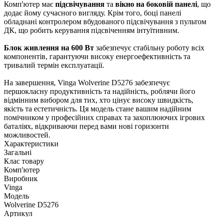
Комп'ютер має
підсвічування
та
вікно на боковій панелі
, що
додає йому сучасного вигляду. Крім того, боці панелі
обладнані контролером вбудованого підсвічування з пультом
ДК, що робить керування підсвіченням інтуїтивним.
Блок живлення на 600 Вт
забезпечує стабільну роботу всіх
компонентів, гарантуючи високу енергоефективність та
тривалий термін експлуатації.
На завершення, Vinga Wolverine D5276 забезпечує
першокласну продуктивність та надійність, роблячи його
відмінним вибором для тих, хто цінує високу швидкість,
якість та естетичність. Ця модель стане вашим надійним
помічником у професійних справах та захоплюючих ігрових
баталіях, відкриваючи перед вами нові горизонти
можливостей.
Характеристики
Загальні
Клас товару
Комп'ютер
Виробник
Vinga
Модель
Wolverine D5276
Артикул