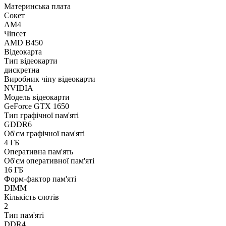
Материнська плата
Сокет
AM4
Чіпсет
AMD B450
Відеокарта
Тип відеокарти
дискретна
Виробник чіпу відеокарти
NVIDIA
Модель відеокарти
GeForce GTX 1650
Тип графічної пам'яті
GDDR6
Об'єм графічної пам'яті
4 ГБ
Оперативна пам'ять
Об'єм оперативної пам'яті
16 ГБ
Форм-фактор пам'яті
DIMM
Кількість слотів
2
Тип пам'яті
DDR4