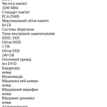
Частота пам'яті
3200 MHz
Стандарт пам'яті
PC4-25600
Максимальний об'єм пам'яті
64 ГБ
Система зберігання
Типи внутрішніх накопичувачів
HDD, SSD
Об'єм HDD
1 TB
Об'єм SSD
240 GB
Оптичний привід
без DVD
Кардридер
немає
Мультимедіа
Вбудована веб-камера
немає
Вбудований мікрофон
немає
Вбудовані динаміки
немає
Аудіоконтролер