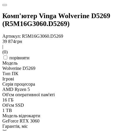
Комп'ютер Vinga Wolverine D5269
(R5M16G3060.D5269)
Артикул: R5M16G3060.D5269
39 874
грн
|
(0)
порівняти
Модель
Wolverine D5269
Тип ПК
Ігрові
Серія процесора
AMD Ryzen 5
Об'єм оперативної пам'яті
16 ГБ
Об'єм SSD
1 TB
Модель відеокарти
GeForce RTX 3060
Гарантія, міс