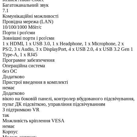
Багатоканальний звук
7.1
Комунікаційні можливості
Провідна мережа (LAN)
10/100/1000 Мбіт/с
Порти і роз'єми
Зовнішні порти і роз'єми
1 x HDMI, 1 x USB 3.0, 1 x Нeadphone, 1 х Microphone, 2 x
PS/2, 3 x Audio, 3 x DisplayPort, 4 x USB 2.0, 4 x USB 3.2 Gen 1
Type-A, 1 x RJ45
Програмне забезпечення
Операційна система
без ОС
Додатково
Пристрої введення в комплекті
немає
Додатково
вікно на боковій панелі, контролер вбудованого підсвічування,
пульт ДК підсвіткою, управління підсвічуванням
З підтримкою VR
так
Можливість кріплення VESA
немає
Корпус