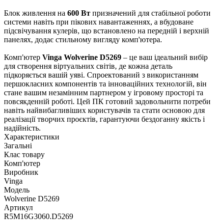
Блок живлення на
600 Вт
призначений для стабільної роботи
системи навіть при пікових навантаженнях, а вбудоване
підсвічування кулерів, що встановлено на передній і верхній
панелях, додає стильному вигляду комп'ютера.
Комп'ютер
Vinga Wolverine D5269
– це ваш ідеальний вибір
для створення віртуальних світів, де кожна деталь
підкоряється вашій уяві. Спроектований з використанням
першокласних компонентів та інноваційних технологій, він
стане вашим незамінним партнером у ігровому просторі та
повсякденній роботі. Цей ПК готовий задовольнити потреби
навіть найвибагливіших користувачів та стати основою для
реалізації творчих проєктів, гарантуючи бездоганну якість і
надійність.
Характеристики
Загальні
Клас товару
Комп'ютер
Виробник
Vinga
Модель
Wolverine D5269
Артикул
R5M16G3060.D5269