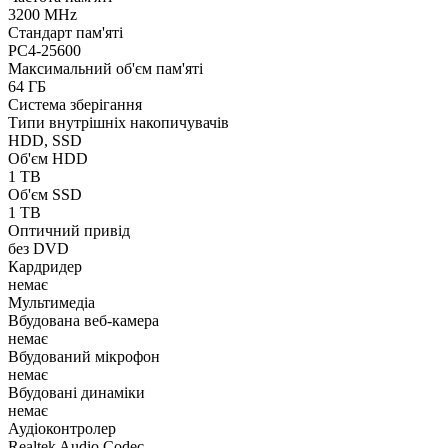
3200 MHz
Стандарт пам'яті
PC4-25600
Максимальний об'єм пам'яті
64 ГБ
Система зберігання
Типи внутрішніх накопичувачів
HDD, SSD
Об'єм HDD
1 TB
Об'єм SSD
1 TB
Оптичний привід
без DVD
Кардридер
немає
Мультимедіа
Вбудована веб-камера
немає
Вбудований мікрофон
немає
Вбудовані динаміки
немає
Аудіоконтролер
Realtek Audio Codec