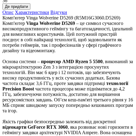
36
Де придбати
Опис
Характеристики
Відгуки
Комп'ютер Vinga Wolverine D5269 (R5M16G3060.D5269)
Комп'ютер
Vinga Wolverine D5269
– це символ сучасного
високопродуктивного геймінгу та багатозадачності, ідеальний
для вимогливих користувачів. Цей потужний пристрій
поєднує в собі найкращі технології, щоб задовольнити як
потреби геймерів, так і професіоналів у сфері графічного
дизайну та відеомонтажу.
Основа системи –
процесор AMD Ryzen 5 5500
, виконаний за
мікроархітектурою Zen 3 з інтеграцією просунутих
технологій. Він має 6 ядер і 12 потоків, що забезпечують
високу продуктивність у всіх сучасних додатках. Базова
частота складає 3,6 ГГц, проте завдяки підтримці
технології
Precision Boost
частота процесора може підніматися до 4,2
ГГц, забезпечуючи потужність, достатню для вирішення
ресурсомістких завдань. Обʼєм кеш-пам'яті третього рівня у 16
МБ сприяє швидкому запуску попередньо кешованих програм
та ігор.
Якість графіки безпосередньо залежить від дискретної
відеокарти GeForce RTX 3060
, яка розвиває нові горизонти в
геймінгу завдяки архітектурі NVIDIA Ampere. Вона оснащена