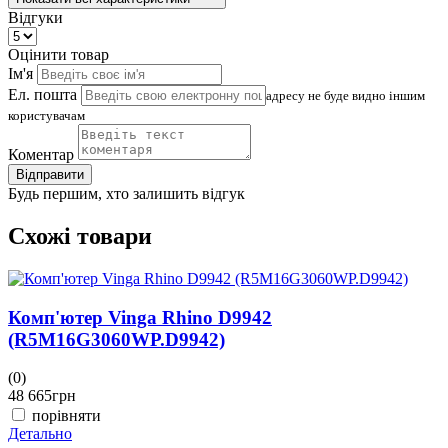
Відгуки
Оцінити товар
Ім'я
Ел. пошта
адресу не буде видно іншим
користувачам
Коментар
Відправити
Будь першим, хто залишить відгук
Схожі товари
Комп'ютер Vinga Rhino D9942
(R5M16G3060WP.D9942)
(0)
(
48 665
грн
4
порівняти
Детально
Д