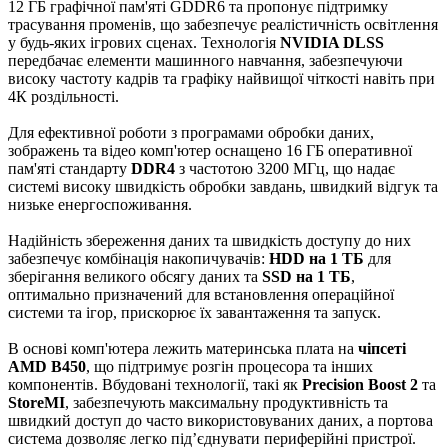
12 ГБ графічної пам'яті GDDR6 та пропонує підтримку
трасування променів, що забезпечує реалістичність освітлення
у будь-яких ігрових сценах. Технологія
NVIDIA DLSS
передбачає елементи машинного навчання, забезпечуючи
високу частоту кадрів та графіку найвищої чіткості навіть при
4К роздільності.
Для ефективної роботи з програмами обробки даних,
зображень та відео комп'ютер оснащено 16 ГБ оперативної
пам'яті стандарту
DDR4
з частотою 3200 МГц, що надає
системі високу швидкість обробки завдань, швидкий відгук та
низьке енергоспоживання.
Надійність збереження даних та швидкість доступу до них
забезпечує комбінація накопичувачів:
HDD на 1 ТБ
для
зберігання великого обсягу даних та
SSD на 1 ТБ
,
оптимально призначений для встановлення операційної
системи та ігор, прискорює їх завантаження та запуск.
В основі комп'ютера лежить материнська плата на
чіпсеті
AMD B450
, що підтримує розгін процесора та інших
компонентів. Вбудовані технології, такі як
Precision Boost 2
та
StoreMI
, забезпечують максимальну продуктивність та
швидкий доступ до часто використовуваних даних, а портова
система дозволяє легко підʼєднувати периферійні пристрої.