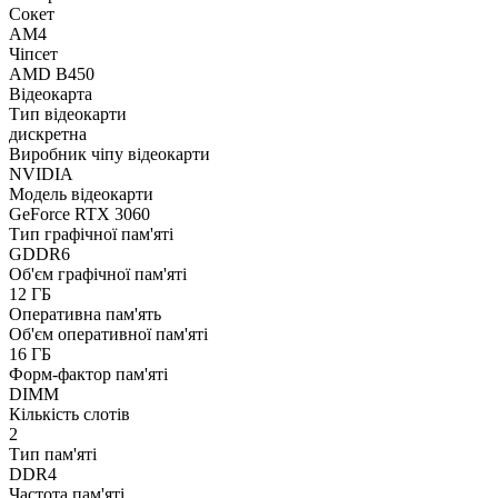
Сокет
AM4
Чіпсет
AMD B450
Відеокарта
Тип відеокарти
дискретна
Виробник чіпу відеокарти
NVIDIA
Модель відеокарти
GeForce RTX 3060
Тип графічної пам'яті
GDDR6
Об'єм графічної пам'яті
12 ГБ
Оперативна пам'ять
Об'єм оперативної пам'яті
16 ГБ
Форм-фактор пам'яті
DIMM
Кількість слотів
2
Тип пам'яті
DDR4
Частота пам'яті