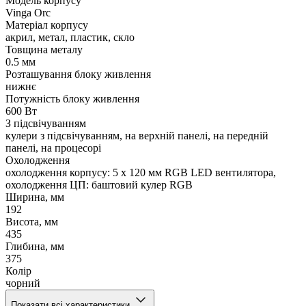
Модель корпусу
Vinga Orc
Матеріал корпусу
акрил, метал, пластик, скло
Товщина металу
0.5 мм
Розташування блоку живлення
нижнє
Потужність блоку живлення
600 Вт
З підсвічуванням
кулери з підсвічуванням, на верхній панелі, на передній
панелі, на процесорі
Охолодження
охолодження корпусу: 5 x 120 мм RGB LED вентилятора,
охолодження ЦП: баштовий кулер RGB
Ширина, мм
192
Висота, мм
435
Глибина, мм
375
Колір
чорний
Показати всі характеристики