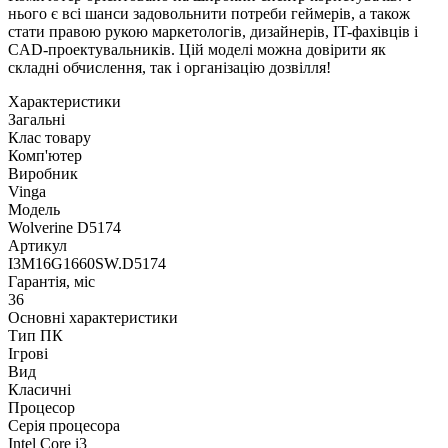
нього є всі шанси задовольнити потреби геймерів, а також
стати правою рукою маркетологів, дизайнерів, IT-фахівців і
CAD-проектувальників. Цій моделі можна довірити як
складні обчислення, так і організацію дозвілля!
Характеристики
Загальні
Клас товару
Комп'ютер
Виробник
Vinga
Модель
Wolverine D5174
Артикул
I3M16G1660SW.D5174
Гарантія, міс
36
Основні характеристики
Тип ПК
Ігрові
Вид
Класичні
Процесор
Серія процесора
Intel Core i3