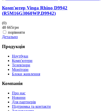
Комп'ютер Vinga Rhino D9942
(R5M16G3060WP.D9942)
(0)
(
48 665
грн
4
порівняти
Детально
Д
Продукція
Ноутбуки
Комп'ютери
Телевізори
Монітори
Блоки живлення
Компанія
Про нас
Новини
Для партнерів
Підтримка та контакти
Завантажити