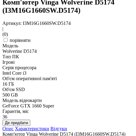
Комп'ютер Vinga Wolverine D5174
(I3M16G1660SW.D5174)
Артикул: I3M16G1660SW.D5174
|
(0)
порівняти
Модель
Wolverine D5174
Тип ПК
Ігрові
Серія процесора
Intel Core i3
Об'єм оперативної пам'яті
16 ГБ
Об'єм SSD
500 GB
Модель відеокарти
GeForce GTX 1660 Super
Гарантія, міс
36
Де придбати
Опис
Характеристики
Відгуки
Комп'ютер Vinga Wolverine D5174 (I3M16G1660SW.D5174)