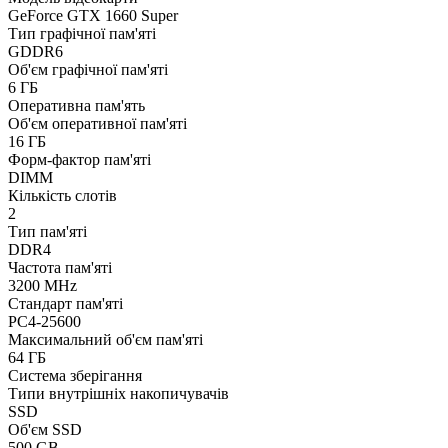
GeForce GTX 1660 Super
Тип графічної пам'яті
GDDR6
Об'єм графічної пам'яті
6 ГБ
Оперативна пам'ять
Об'єм оперативної пам'яті
16 ГБ
Форм-фактор пам'яті
DIMM
Кількість слотів
2
Тип пам'яті
DDR4
Частота пам'яті
3200 MHz
Стандарт пам'яті
PC4-25600
Максимальний об'єм пам'яті
64 ГБ
Система зберігання
Типи внутрішніх накопичувачів
SSD
Об'єм SSD
500 GB