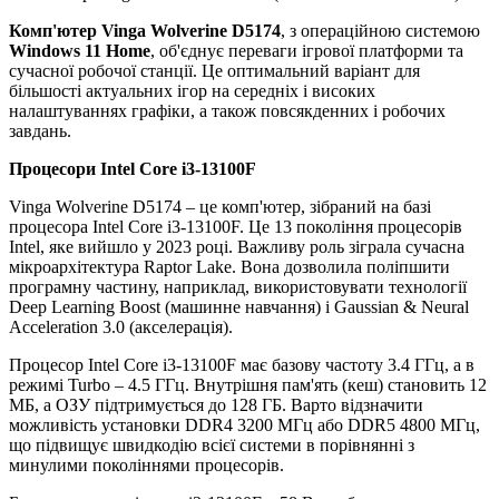
Комп'ютер Vinga Wolverine D5174
, з операційною системою
Windows 11 Home
, об'єднує переваги ігрової платформи та
сучасної робочої станції. Це оптимальний варіант для
більшості актуальних ігор на середніх і високих
налаштуваннях графіки, а також повсякденних і робочих
завдань.
Процесори Intel Core i3-13100F
Vinga Wolverine D5174 – це комп'ютер, зібраний на базі
процесора Intel Core i3-13100F. Це 13 покоління процесорів
Intel, яке вийшло у 2023 році. Важливу роль зіграла сучасна
мікроархітектура Raptor Lake. Вона дозволила поліпшити
програмну частину, наприклад, використовувати технології
Deep Learning Boost (машинне навчання) і Gaussian & Neural
Acceleration 3.0 (акселерація).
Процесор Intel Core i3-13100F має базову частоту 3.4 ГГц, а в
режимі Turbo – 4.5 ГГц. Внутрішня пам'ять (кеш) становить 12
МБ, а ОЗУ підтримується до 128 ГБ. Варто відзначити
можливість установки DDR4 3200 МГц або DDR5 4800 МГц,
що підвищує швидкодію всієї системи в порівнянні з
минулими поколіннями процесорів.