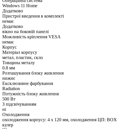
Операційна система
Windows 11 Home
Додатково
Пристрої введення в комплекті
немає
Додатково
вікно на боковій панелі
Можливість кріплення VESA
немає
Корпус
Матеріал корпусу
метал, пластик, скло
Товщина металу
0.8 мм
Розташування блоку живлення
нижнє
Ексклюзивне фарбування
Radiation
Потужність блоку живлення
500 Вт
З підсвічуванням
ні
Охолодження
охолодження корпусу: 4 x 120 мм, охолодження ЦП: BOX
кулер