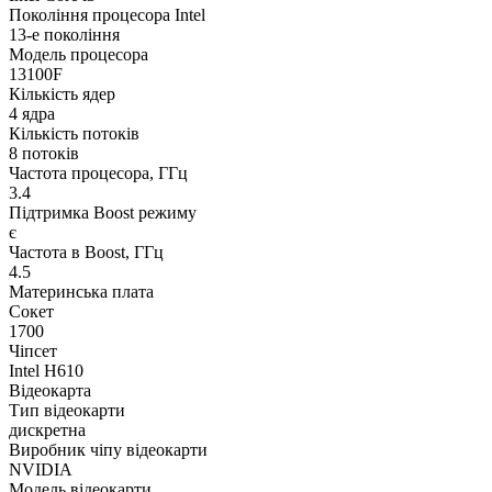
Покоління процесора Intel
13-е покоління
Модель процесора
13100F
Кількість ядер
4 ядра
Кількість потоків
8 потоків
Частота процесора, ГГц
3.4
Підтримка Boost режиму
є
Частота в Boost, ГГц
4.5
Материнська плата
Сокет
1700
Чіпсет
Intel H610
Відеокарта
Тип відеокарти
дискретна
Виробник чіпу відеокарти
NVIDIA
Модель відеокарти