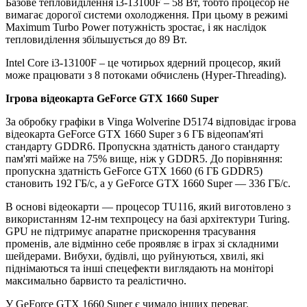
Базове тепловиділення i3-13100F – 58 Вт, тобто процесор не
вимагає дорогої системи охолодження. При цьому в режимі
Maximum Turbo Power потужність зростає, і як наслідок
тепловиділення збільшується до 89 Вт.
Intel Core i3-13100F – це чотирьох ядерний процесор, який
може працювати з 8 потоками обчислень (Hyper-Threading).
Ігрова відеокарта GeForce GTX 1660 Super
За обробку графіки в Vinga Wolverine D5174 відповідає ігрова
відеокарта GeForce GTX 1660 Super з 6 ГБ відеопам'яті
стандарту GDDR6. Пропускна здатність даного стандарту
пам'яті майже на 75% вище, ніж у GDDR5. До порівняння:
пропускна здатність GeForce GTX 1660 (6 ГБ GDDR5)
становить 192 ГБ/c, а у GeForce GTX 1660 Super — 336 ГБ/c.
В основі відеокарти — процесор TU116, який виготовлено з
використанням 12-нм техпроцесу на базі архітектури Turing.
GPU не підтримує апаратне прискорення трасування
променів, але відмінно себе проявляє в іграх зі складними
шейдерами. Вибухи, будівлі, що руйнуються, хвилі, які
піднімаються та інші спецефекти виглядають на моніторі
максимально барвисто та реалістично.
У GeForce GTX 1660 Super є чимало інших переваг.