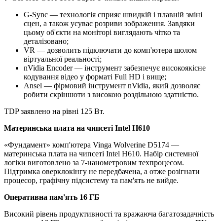
G-Sync — технологія сприяє швидкій і плавній зміні
сцен, а також усуває розриви зображення. Завдяки
цьому об'єкти на моніторі виглядають чітко та
деталізовано;
VR — дозволить підключати до комп'ютера шолом
віртуальної реальності;
nVidia Encoder — інструмент забезпечує високоякісне
кодування відео у форматі Full HD і вище;
Ansel — фірмовий інструмент nVidia, який дозволяє
робити скріншоти з високою роздільною здатністю.
TDP заявлено на рівні 125 Вт.
Материнська плата на чипсеті Intel H610
«Фундамент» комп'ютера Vinga Wolverine D5174 —
материнська плата на чипсеті Intel H610. Набір системної
логіки виготовлено за 7-нанометровим техпроцесом.
Підтримка оверклокінгу не передбачена, а отже розігнати
процесор, графічну підсистему та пам'ять не вийде.
Оперативна пам'ять 16 ГБ
Високий рівень продуктивності та вражаюча багатозадачність