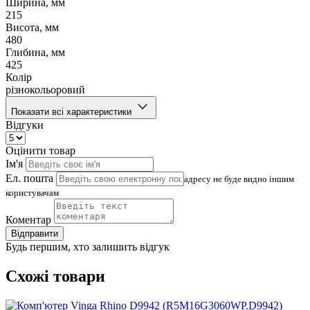
Ширина, мм
215
Висота, мм
480
Глибина, мм
425
Колір
різнокольоровий
Показати всі характеристики
Відгуки
Оцінити товар
Ім'я
Ел. пошта
адресу не буде видно іншим
користувачам
Коментар
Відправити
Будь першим, хто залишить відгук
Схожі товари