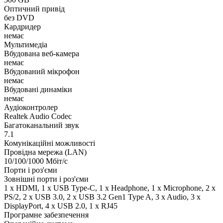
Оптичний привід
без DVD
Кардридер
немає
Мультимедіа
Вбудована веб-камера
немає
Вбудований мікрофон
немає
Вбудовані динаміки
немає
Аудіоконтролер
Realtek Audio Codec
Багатоканальний звук
7.1
Комунікаційні можливості
Провідна мережа (LAN)
10/100/1000 Мбіт/с
Порти і роз'єми
Зовнішні порти і роз'єми
1 x HDMI, 1 x USB Type-C, 1 x Нeadphone, 1 х Microphone, 2 x
PS/2, 2 x USB 3.0, 2 x USB 3.2 Gen1 Type A, 3 x Audio, 3 x
DisplayPort, 4 x USB 2.0, 1 x RJ45
Програмне забезпечення