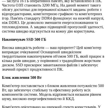
— заслуга 16 ГБ оперативної пам'яті, яку встановлено в ПК.
Частота ОЗП становить 3200 МГц. На даний момент такого
обсягу достатньо для переважної кількості завдань: роботи з
відеоредакторами, комп'ютерною графікою та комп'ютерних
ігор. Пам'ять стандарту DDR4 функціонує на нижчій напрузі,
ніж DDR3. Це дозволило зменшити енергоспоживання та
тепловиділення. А завдяки підвищеній пропускній здатності,
система швидко відгукується на кожну дію користувача.
Накопичувач SSD 500 ГБ
Висока швидкість роботи — ваш пріоритет? Цей комп'ютер
виправдає очікування! Оснащений швидкісним
твердотільним накопичувачем об'ємом 500 ГБ, який працює в
кілька разів швидше, у порівнянні з традиційним жорстким
диском. SSD прискорює завантаження файлів і забезпечує
значний приріст продуктивності ПК.
Блок живлення 500 Вт
Комп'ютер поставляється з блоком живлення потужністю 500
Вт, що забезпечує стабільну та ефективну роботу всіх
компонентів системи. Модель відрізняється низьким рівнем
шуму, високою енергоефективністю й ККД.
Комп'ютер орієнтовано на широкий спектр користувачів. У