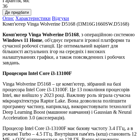
Гарантія, міс
36
Де придбати
Опис
Характеристики
Відгуки
Комп'ютер Vinga Wolverine D5168 (I3M16G1660SW.D5168)
Комп'ютер Vinga Wolverine D5168
, з операційною системою
Windows 11 Home
, об'єднує переваги ігрової платформи та
сучасної робочої станції. Це оптимальний варіант для
більшості актуальних ігор на середніх і високих
налаштуваннях графіки, а також повсякденних і робочих
завдань.
Процесори Intel Core i3-13100F
Vinga Wolverine D5168 – це комп'ютер, зібраний на базі
процесора Intel Core i3-13100F. Це 13 покоління процесорів
Intel, яке вийшло у 2023 році. Важливу роль зіграла сучасна
мікроархітектура Raptor Lake. Вона дозволила поліпшити
програмну частину, наприклад, використовувати технології
Deep Learning Boost (машинне навчання) і Gaussian & Neural
Acceleration 3.0 (акселерація).
Процесор Intel Core i3-13100F має базову частоту 3.4 ГГц, а в
режимі Turbo – 4.5 ГГц. Внутрішня пам'ять (кеш) становить 12
МБ, а ОЗУ підтримується до 128 ГБ. Варто відзначити