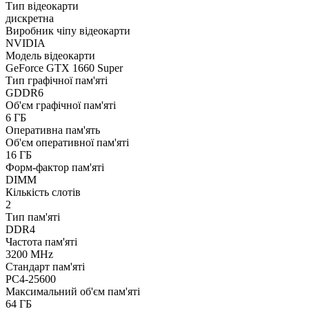
Тип відеокарти
дискретна
Виробник чіпу відеокарти
NVIDIA
Модель відеокарти
GeForce GTX 1660 Super
Тип графічної пам'яті
GDDR6
Об'єм графічної пам'яті
6 ГБ
Оперативна пам'ять
Об'єм оперативної пам'яті
16 ГБ
Форм-фактор пам'яті
DIMM
Кількість слотів
2
Тип пам'яті
DDR4
Частота пам'яті
3200 MHz
Стандарт пам'яті
PC4-25600
Максимальний об'єм пам'яті
64 ГБ