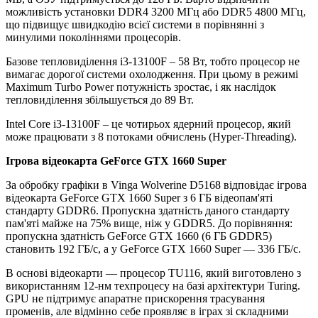
можливість установки DDR4 3200 МГц або DDR5 4800 МГц,
що підвищує швидкодію всієї системи в порівнянні з
минулими поколіннями процесорів.
Базове тепловиділення i3-13100F – 58 Вт, тобто процесор не
вимагає дорогої системи охолодження. При цьому в режимі
Maximum Turbo Power потужність зростає, і як наслідок
тепловиділення збільшується до 89 Вт.
Intel Core i3-13100F – це чотирьох ядерний процесор, який
може працювати з 8 потоками обчислень (Hyper-Threading).
Ігрова відеокарта GeForce GTX 1660 Super
За обробку графіки в Vinga Wolverine D5168 відповідає ігрова
відеокарта GeForce GTX 1660 Super з 6 ГБ відеопам'яті
стандарту GDDR6. Пропускна здатність даного стандарту
пам'яті майже на 75% вище, ніж у GDDR5. До порівняння:
пропускна здатність GeForce GTX 1660 (6 ГБ GDDR5)
становить 192 ГБ/c, а у GeForce GTX 1660 Super — 336 ГБ/c.
В основі відеокарти — процесор TU116, який виготовлено з
використанням 12-нм техпроцесу на базі архітектури Turing.
GPU не підтримує апаратне прискорення трасування
променів, але відмінно себе проявляє в іграх зі складними