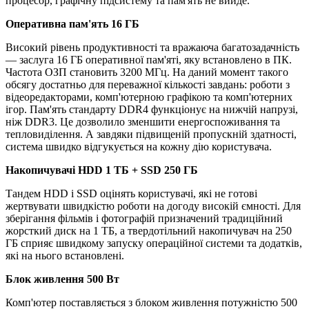
процесор, графічну підсистему та пам'ять не вийде.
Оперативна пам'ять 16 ГБ
Високий рівень продуктивності та вражаюча багатозадачність
— заслуга 16 ГБ оперативної пам'яті, яку встановлено в ПК.
Частота ОЗП становить 3200 МГц. На даний момент такого
обсягу достатньо для переважної кількості завдань: роботи з
відеоредакторами, комп'ютерною графікою та комп'ютерних
ігор. Пам'ять стандарту DDR4 функціонує на нижчій напрузі,
ніж DDR3. Це дозволило зменшити енергоспоживання та
тепловиділення. А завдяки підвищеній пропускній здатності,
система швидко відгукується на кожну дію користувача.
Накопичувачі HDD 1 TБ + SSD 250 ГБ
Тандем HDD і SSD оцінять користувачі, які не готові
жертвувати швидкістю роботи на догоду високій ємності. Для
зберігання фільмів і фотографій призначений традиційний
жорсткий диск на 1 ТБ, а твердотільний накопичувач на 250
ГБ сприяє швидкому запуску операційної системи та додатків,
які на нього встановлені.
Блок живлення 500 Вт
Комп'ютер поставляється з блоком живлення потужністю 500