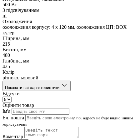
500 Вт
З підсвічуванням
ні
Охолодження
охолодження корпусу: 4 x 120 мм, охолодження ЦП: BOX
кулер
Ширина, мм
215
Висота, мм
480
Глибина, мм
425
Колір
різнокольоровий
Показати всі характеристики
Відгуки
Оцінити товар
Ім'я
Ел. пошта
адресу не буде видно іншим
користувачам
Коментар