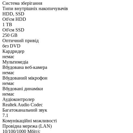
Система зберігання
Типи внутрішніх накопичувачів
HDD, SSD
Об'єм HDD
1 TB
Об'єм SSD
250 GB
Оптичний привід
без DVD
Кардридер
немає
Мультимедіа
Вбудована веб-камера
немає
Вбудований мікрофон
немає
Вбудовані динаміки
немає
Аудіоконтролер
Realtek Audio Codec
Багатоканальний звук
7.1
Комунікаційні можливості
Провідна мережа (LAN)
10/100/1000 Мбіт/с