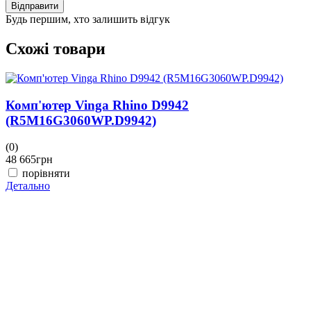
Відправити
Будь першим, хто залишить відгук
Схожі товари
Комп'ютер Vinga Rhino D9942
(R5M16G3060WP.D9942)
(0)
(
48 665
грн
4
порівняти
Детально
Д