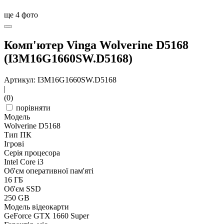
ще
4
фото
Комп'ютер Vinga Wolverine D5168
(I3M16G1660SW.D5168)
Артикул: I3M16G1660SW.D5168
|
(0)
порівняти
Модель
Wolverine D5168
Тип ПК
Ігрові
Серія процесора
Intel Core i3
Об'єм оперативної пам'яті
16 ГБ
Об'єм SSD
250 GB
Модель відеокарти
GeForce GTX 1660 Super