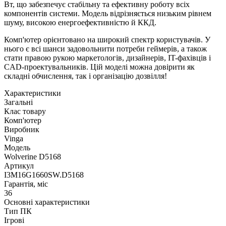
Вт, що забезпечує стабільну та ефективну роботу всіх
компонентів системи. Модель відрізняється низьким рівнем
шуму, високою енергоефективністю й ККД.
Комп'ютер орієнтовано на широкий спектр користувачів. У
нього є всі шанси задовольнити потреби геймерів, а також
стати правою рукою маркетологів, дизайнерів, IT-фахівців і
CAD-проектувальників. Цій моделі можна довірити як
складні обчислення, так і організацію дозвілля!
Характеристики
Загальні
Клас товару
Комп'ютер
Виробник
Vinga
Модель
Wolverine D5168
Артикул
I3M16G1660SW.D5168
Гарантія, міс
36
Основні характеристики
Тип ПК
Ігрові