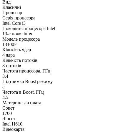
Вид
Класичні
Процесор
Серія процесора
Intel Core i3
Покоління процесора Intel
13-е покоління
Модель процесора
13100F
Кількість ядер
4 ядра
Кількість потоків
8 потоків
Частота процесора, ГГц
3.4
Підтримка Boost режиму
є
Частота в Boost, ГГц
4.5
Материнська плата
Сокет
1700
Чіпсет
Intel H610
Відеокарта