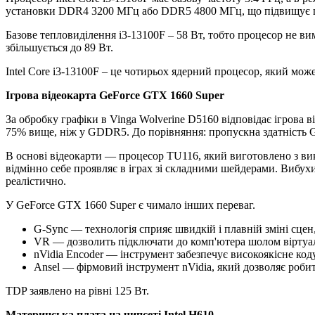
установки DDR4 3200 МГц або DDR5 4800 МГц, що підвищує шв
Базове тепловиділення i3-13100F – 58 Вт, тобто процесор не в
збільшується до 89 Вт.
Intel Core i3-13100F – це чотирьох ядерний процесор, який мож
Ігрова відеокарта GeForce GTX 1660 Super
За обробку графіки в Vinga Wolverine D5160 відповідає ігрова 
75% вище, ніж у GDDR5. До порівняння: пропускна здатність G
В основі відеокарти — процесор TU116, який виготовлено з вик
відмінно себе проявляє в іграх зі складними шейдерами. Вибухи
реалістично.
У GeForce GTX 1660 Super є чимало інших переваг.
G-Sync — технологія сприяє швидкій і плавній зміні сцен,
VR — дозволить підключати до комп'ютера шолом віртуал
nVidia Encoder — інструмент забезпечує високоякісне коду
Ansel — фірмовий інструмент nVidia, який дозволяє роби
TDP заявлено на рівні 125 Вт.
Материнська плата на чипсеті Intel H610