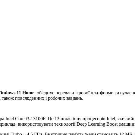
indows 11 Home
, об'єднує переваги ігрової платформи та сучасн
а також повсякденних і робочих завдань.
а Intel Core i3-13100F. Це 13 покоління процесорів Intel, яке ви
клад, використовувати технології Deep Learning Boost (машинне н
режимі Turbo – 4.5 ГГц. Внутрішня пам'ять (кеш) становить 12 МБ