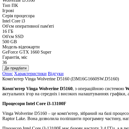
Wolverine D5160
Тип ПК
Ігрові
Серія процесора
Intel Core i3
Об'єм оперативної пам'яті
16 ГБ
Об'єм SSD
500 GB
Модель відеокарти
GeForce GTX 1660 Super
Гарантія, міс
36
Де придбати
Опис
Характеристики
Відгуки
Комп'ютер Vinga Wolverine D5160 (I3M16G1660SW.D5160)
Комп'ютер Vinga Wolverine D5160
, з операційною системою
W
актуальних ігор на середніх і високих налаштуваннях графіки, 
Процесори Intel Core i3-13100F
Vinga Wolverine D5160 – це комп'ютер, зібраний на базі процесор
Raptor Lake. Вона дозволила поліпшити програмну частину, напри
Процесор Intel Core i3-13100F має базову частоту 3.4 ГГц, а в 