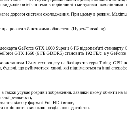
идкодію всієї системи в порівнянні з минулими поколіннями п
имагає дорогої системи охолодження. При цьому в режимі Maximum
е працювати з 8 потоками обчислень (Hyper-Threading).
відеокарта GeForce GTX 1660 Super з 6 ГБ відеопам'яті стандарт
eForce GTX 1660 (6 ГБ GDDR5) становить 192 ГБ/c, а у GeForce
ористанням 12-нм техпроцесу на базі архітектури Turing. GPU н
, будівлі, що руйнуються, хвилі, які піднімаються та інші спеце
 а також усуває розриви зображення. Завдяки цьому об'єкти на мо
ьної реальності;
вання відео у форматі Full HD і вище;
ти скріншоти з високою роздільною здатністю.