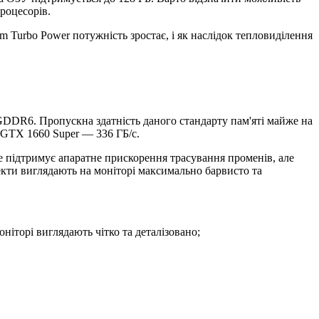
роцесорів.
 Turbo Power потужність зростає, і як наслідок тепловиділення
у GDDR6. Пропускна здатність даного стандарту пам'яті майже на
 GTX 1660 Super — 336 ГБ/c.
е підтримує апаратне прискорення трасування променів, але
фекти виглядають на моніторі максимально барвисто та
ніторі виглядають чітко та деталізовано;