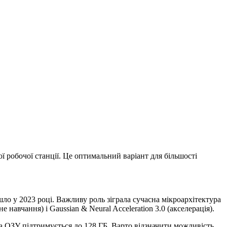
ої робочої станції. Це оптимальний варіант для більшості
йшло у 2023 році. Важливу роль зіграла сучасна мікроархітектура
авчання) і Gaussian & Neural Acceleration 3.0 (акселерація).
, а ОЗУ підтримується до 128 ГБ. Варто відзначити можливість