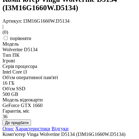
(I3M16G1660W.D5134)
Артикул: I3M16G1660W.D5134
|
(0)
порівняти
Модель
Wolverine D5134
Тип ПК
Ігрові
Серія процесора
Intel Core i3
Об'єм оперативної пам'яті
16 ГБ
Об'єм SSD
500 GB
Модель відеокарти
GeForce GTX 1660
Гарантія, міс
36
Де придбати
Опис
Характеристики
Відгуки
Комп'ютер Vinga Wolverine D5134 (I3M16G1660W.D5134)