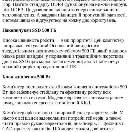
ігор. Пам'ять стандарту DDR4 функціонує на нижчій напрузі,
ніж DDR3. Це дозволило зменшити енергоспоживання та
тепловиділення. А завдяки підвищеній пропускній здатності,
система швидко відгукується на кожну дію користувача.
Накопичувач SSD 500 ГБ
Висока швидкість роботи — ваш пріоритет? Цей комп'ютер
виправдає очікування! Оснащений швидкісним
твердотільним накопичувачем об'ємом 500 ГБ, який працює в
кілька разів швидше, у порівнянні з традиційним жорстким
диском. SSD прискорює завантаження файлів і забезпечує
значний приріст продуктивності ПК.
Блок живлення 500 Вт
Комп'ютер поставляється з блоком живлення потужністю 500
Вт, що забезпечує стабільну та ефективну роботу всіх
компонентів системи. Модель відрізняється низьким рівнем
шуму, високою енергоефективністю й ККД.
Комп'ютер орієнтовано на широкий спектр користувачів. У
нього є всі шанси задовольнити потреби геймерів, а також
стати правою рукою маркетологів, дизайнерів, IT-фахівців і
CAD-проектувальників. Цій моделі можна довірити як