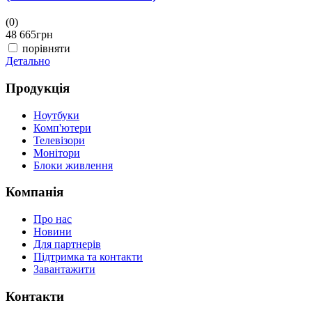
(0)
(
48 665
грн
4
порівняти
Детально
Д
Продукція
Ноутбуки
Комп'ютери
Телевізори
Монітори
Блоки живлення
Компанія
Про нас
Новини
Для партнерів
Підтримка та контакти
Завантажити
Контакти