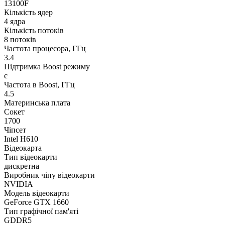
13100F
Кількість ядер
4 ядра
Кількість потоків
8 потоків
Частота процесора, ГГц
3.4
Підтримка Boost режиму
є
Частота в Boost, ГГц
4.5
Материнська плата
Сокет
1700
Чіпсет
Intel H610
Відеокарта
Тип відеокарти
дискретна
Виробник чіпу відеокарти
NVIDIA
Модель відеокарти
GeForce GTX 1660
Тип графічної пам'яті
GDDR5