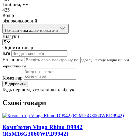
Глибина, мм
425
Колір
різнокольоровий
Показати всі характеристики
Відгуки
Оцінити товар
Ім'я
Ел. пошта
адресу не буде видно іншим
користувачам
Коментар
Відправити
Будь першим, хто залишить відгук
Схожі товари
Комп'ютер Vinga Rhino D9942
(R5M16G3060WP.D9942)