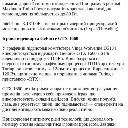
вимагає дорогої системи охолодження. При цьому в режимі
Maximum Turbo Power потужність зростає, і як наслідок
тепловиділення збільшується до 89 Вт.
Intel Core i3-13100F – це чотирьох ядерний процесор, який
може працювати з 8 потоками обчислень (Hyper-Threading).
Ігрова відеокарта GeForce GTX 1660
У графічній підсистемі комп'ютера Vinga Wolverine D5134
використовується відеокарта GeForce GTX 1660 з 6 ГБ
відеопам'яті стандарту GDDR5. Вона базується на
енергоефективному графічному процесорі TU116 архітектури
Turing, виготовленому за 12-нм техпроцесом. Ядро споживає
120 Вт, що значно менше, в порівнянні з чипами Turing з
приставкою «RTX».
GTX 1660 не підтримує апаратне прискорення трасування
променів, зате чудово себе проявляє в іграх, що
використовують складні шейдери. Вибухи, язики полум'я,
лава, яка рухається, хвилі, що піднімаються — спецефекти на
дисплеї виглядають максимально реалістично!
Прискорювач підтримує різні технології, що дозволяють
геймеру сповна насолодитися ігровим процесом. Завдяки