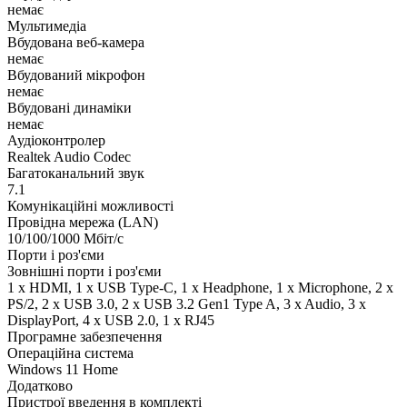
немає
Мультимедіа
Вбудована веб-камера
немає
Вбудований мікрофон
немає
Вбудовані динаміки
немає
Аудіоконтролер
Realtek Audio Codec
Багатоканальний звук
7.1
Комунікаційні можливості
Провідна мережа (LAN)
10/100/1000 Мбіт/с
Порти і роз'єми
Зовнішні порти і роз'єми
1 x HDMI, 1 x USB Type-C, 1 x Нeadphone, 1 х Microphone, 2 x
PS/2, 2 x USB 3.0, 2 x USB 3.2 Gen1 Type A, 3 x Audio, 3 x
DisplayPort, 4 x USB 2.0, 1 x RJ45
Програмне забезпечення
Операційна система
Windows 11 Home
Додатково
Пристрої введення в комплекті