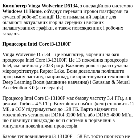
Комп'ютер Vinga Wolverine D5134
, з операційною системою
Windows 11 Home
, об'єднує переваги ігрової платформи та
сучасної робочої станції. Це оптимальний варіант для
більшості актуальних ігор на середніх і високих
налаштуваннях графіки, а також повсякденних і робочих
завдань.
Процесори Intel Core i3-13100F
Vinga Wolverine D5134 – це комп'ютер, зібраний на базі
процесора Intel Core i3-13100F. Це 13 покоління процесорів
Intel, яке вийшло у 2023 році. Важливу роль зіграла сучасна
мікроархітектура Raptor Lake. Вона дозволила поліпшити
програмну частину, наприклад, використовувати технології
Deep Learning Boost (машинне навчання) і Gaussian & Neural
Acceleration 3.0 (акселерація).
Процесор Intel Core i3-13100F має базову частоту 3.4 ГГц, а в
режимі Turbo – 4.5 ГГц. Внутрішня пам'ять (кеш) становить 12
МБ, а ОЗУ підтримується до 128 ГБ. Варто відзначити
можливість установки DDR4 3200 МГц або DDR5 4800 МГц,
що підвищує швидкодію всієї системи в порівнянні з
минулими поколіннями процесорів.
Базове тепловиділення i3-13100F – 58 Вт, тобто процесор не