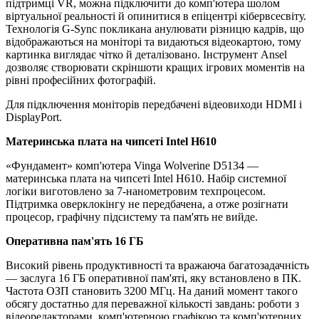
підтримці VR, можна підключити до комп'ютера шолом
віртуальної реальності й опинитися в епіцентрі кібервсесвіту.
Технологія G-Sync покликана анулювати різницю кадрів, що
відображаються на моніторі та видаються відеокартою, тому
картинка виглядає чітко й деталізовано. Інструмент Ansel
дозволяє створювати скріншоти кращих ігрових моментів на
рівні професійних фотографій.
Для підключення моніторів передбачені відеовиходи HDMI і
DisplayPort.
Материнська плата на чипсеті Intel H610
«Фундамент» комп'ютера Vinga Wolverine D5134 —
материнська плата на чипсеті Intel H610. Набір системної
логіки виготовлено за 7-нанометровим техпроцесом.
Підтримка оверклокінгу не передбачена, а отже розігнати
процесор, графічну підсистему та пам'ять не вийде.
Оперативна пам'ять 16 ГБ
Високий рівень продуктивності та вражаюча багатозадачність
— заслуга 16 ГБ оперативної пам'яті, яку встановлено в ПК.
Частота ОЗП становить 3200 МГц. На даний момент такого
обсягу достатньо для переважної кількості завдань: роботи з
відеоредакторами, комп'ютерною графікою та комп'ютерних