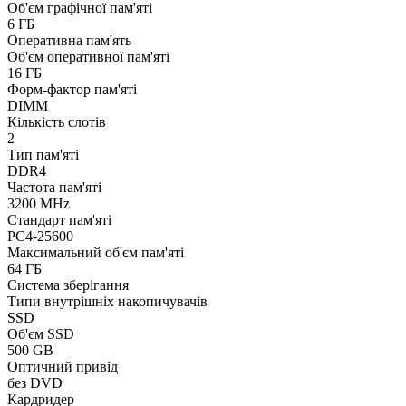
Об'єм графічної пам'яті
6 ГБ
Оперативна пам'ять
Об'єм оперативної пам'яті
16 ГБ
Форм-фактор пам'яті
DIMM
Кількість слотів
2
Тип пам'яті
DDR4
Частота пам'яті
3200 MHz
Стандарт пам'яті
PC4-25600
Максимальний об'єм пам'яті
64 ГБ
Система зберігання
Типи внутрішніх накопичувачів
SSD
Об'єм SSD
500 GB
Оптичний привід
без DVD
Кардридер