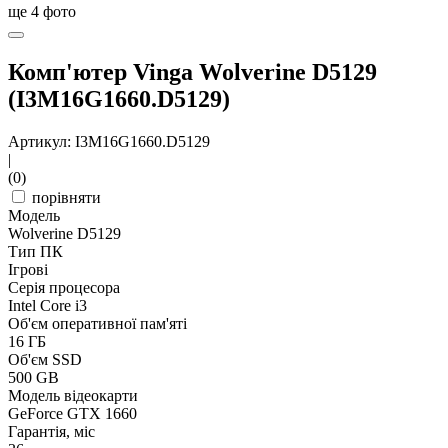
ще
4
фото
Комп'ютер Vinga Wolverine D5129
(I3M16G1660.D5129)
Артикул: I3M16G1660.D5129
|
(0)
порівняти
Модель
Wolverine D5129
Тип ПК
Ігрові
Серія процесора
Intel Core i3
Об'єм оперативної пам'яті
16 ГБ
Об'єм SSD
500 GB
Модель відеокарти
GeForce GTX 1660
Гарантія, міс