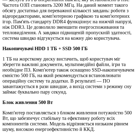
Частота ОЗП становить 3200 МГц. На даний момент такого
обсягу достатньо для переважної кількості завдань: роботи з
відеоредакторами, комп'ютерною графікою та комп'ютерних
ігор. Пам'ять стандарту DDR4 функціонує на нижчій напрузі,
ніж DDR3. Це дозволило зменшити енергоспоживання та
тепловиділення. А завдяки підвищеній пропускній здатності,
система швидко відгукується на кожну дію користувача.
Накопичувачі HDD 1 TБ + SSD 500 ГБ
1 ТБ на жорсткому диску вистачить, щоб користувач міг
зберегти важливі документи, мультимедійні файли, ігри та
необхідне ПЗ. Комп'ютер також оснащено SSD-накопичувачем
ємністю 500 ГБ, на який рекомендується встановлювати
операційну систему та додатки. В результаті — ПО
завантажується в рази швидше, а вихід системи з режиму сну
займає буквально пару секунд.
Блок живлення 500 Вт
Комп'ютер поставляється з блоком живлення потужністю 500
Вт, що забезпечує стабільну та ефективну роботу всіх
компонентів системи. Модель відрізняється низьким рівнем
шуму, високою енергоефективністю й ККД.