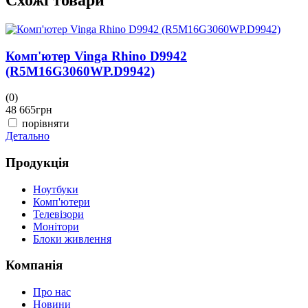
Комп'ютер Vinga Rhino D9942
(R5M16G3060WP.D9942)
(0)
(
48 665
грн
4
порівняти
Детально
Д
Продукція
Ноутбуки
Комп'ютери
Телевізори
Монітори
Блоки живлення
Компанія
Про нас
Новини