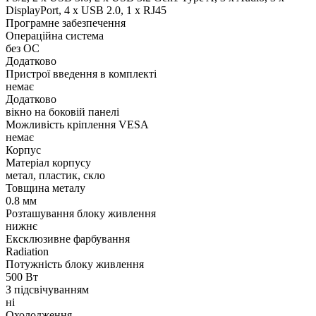
DisplayPort, 4 x USB 2.0, 1 x RJ45
Програмне забезпечення
Операційна система
без ОС
Додатково
Пристрої введення в комплекті
немає
Додатково
вікно на боковій панелі
Можливість кріплення VESA
немає
Корпус
Матеріал корпусу
метал, пластик, скло
Товщина металу
0.8 мм
Розташування блоку живлення
нижнє
Ексклюзивне фарбування
Radiation
Потужність блоку живлення
500 Вт
З підсвічуванням
ні
Охолодження