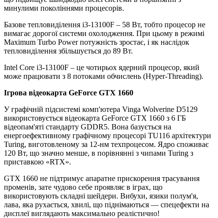
минулими поколіннями процесорів.
Базове тепловиділення i3-13100F – 58 Вт, тобто процесор не
вимагає дорогої системи охолодження. При цьому в режимі
Maximum Turbo Power потужність зростає, і як наслідок
тепловиділення збільшується до 89 Вт.
Intel Core i3-13100F – це чотирьох ядерний процесор, який
може працювати з 8 потоками обчислень (Hyper-Threading).
Ігрова відеокарта GeForce GTX 1660
У графічній підсистемі комп'ютера Vinga Wolverine D5129
використовується відеокарта GeForce GTX 1660 з 6 ГБ
відеопам'яті стандарту GDDR5. Вона базується на
енергоефективному графічному процесорі TU116 архітектури
Turing, виготовленому за 12-нм техпроцесом. Ядро споживає
120 Вт, що значно менше, в порівнянні з чипами Turing з
приставкою «RTX».
GTX 1660 не підтримує апаратне прискорення трасування
променів, зате чудово себе проявляє в іграх, що
використовують складні шейдери. Вибухи, язики полум'я,
лава, яка рухається, хвилі, що піднімаються — спецефекти на
дисплеї виглядають максимально реалістично!