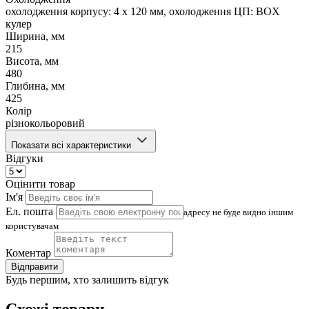
охолодження корпусу: 4 x 120 мм, охолодження ЦП: BOX
кулер
Ширина, мм
215
Висота, мм
480
Глибина, мм
425
Колір
різнокольоровий
Показати всі характеристики
Відгуки
Оцінити товар
Ім'я
Ел. пошта
адресу не буде видно іншим
користувачам
Коментар
Відправити
Будь першим, хто залишить відгук
Схожі товари