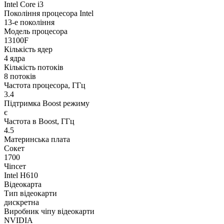
Intel Core i3
Покоління процесора Intel
13-е покоління
Модель процесора
13100F
Кількість ядер
4 ядра
Кількість потоків
8 потоків
Частота процесора, ГГц
3.4
Підтримка Boost режиму
є
Частота в Boost, ГГц
4.5
Материнська плата
Сокет
1700
Чіпсет
Intel H610
Відеокарта
Тип відеокарти
дискретна
Виробник чіпу відеокарти
NVIDIA