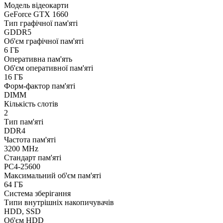
Модель відеокарти
GeForce GTX 1660
Тип графічної пам'яті
GDDR5
Об'єм графічної пам'яті
6 ГБ
Оперативна пам'ять
Об'єм оперативної пам'яті
16 ГБ
Форм-фактор пам'яті
DIMM
Кількість слотів
2
Тип пам'яті
DDR4
Частота пам'яті
3200 MHz
Стандарт пам'яті
PC4-25600
Максимальний об'єм пам'яті
64 ГБ
Система зберігання
Типи внутрішніх накопичувачів
HDD, SSD
Об'єм HDD