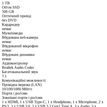
1 TB
Об'єм SSD
500 GB
Оптичний привід
без DVD
Кардридер
немає
Мультимедіа
Вбудована веб-камера
немає
Вбудований мікрофон
немає
Вбудовані динаміки
немає
Аудіоконтролер
Realtek Audio Codec
Багатоканальний звук
7.1
Комунікаційні можливості
Провідна мережа (LAN)
10/100/1000 Мбіт/с
Порти і роз'єми
Зовнішні порти і роз'єми
1 x HDMI, 1 x USB Type-C, 1 x Нeadphone, 1 х Microphone, 2 x
PS/2, 2 x USB 3.0, 2 x USB 3.2 Gen1 Type A, 3 x Audio, 3 x