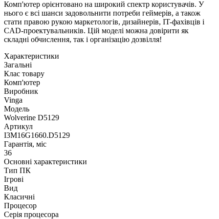
Комп'ютер орієнтовано на широкий спектр користувачів. У
нього є всі шанси задовольнити потреби геймерів, а також
стати правою рукою маркетологів, дизайнерів, IT-фахівців і
CAD-проектувальників. Цій моделі можна довірити як
складні обчислення, так і організацію дозвілля!
Характеристики
Загальні
Клас товару
Комп'ютер
Виробник
Vinga
Модель
Wolverine D5129
Артикул
I3M16G1660.D5129
Гарантія, міс
36
Основні характеристики
Тип ПК
Ігрові
Вид
Класичні
Процесор
Серія процесора