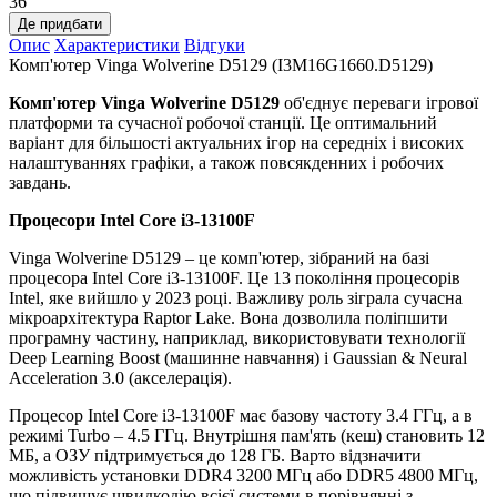
36
Де придбати
Опис
Характеристики
Відгуки
Комп'ютер Vinga Wolverine D5129 (I3M16G1660.D5129)
Комп'ютер Vinga Wolverine D5129
об'єднує переваги ігрової
платформи та сучасної робочої станції. Це оптимальний
варіант для більшості актуальних ігор на середніх і високих
налаштуваннях графіки, а також повсякденних і робочих
завдань.
Процесори Intel Core i3-13100F
Vinga Wolverine D5129 – це комп'ютер, зібраний на базі
процесора Intel Core i3-13100F. Це 13 покоління процесорів
Intel, яке вийшло у 2023 році. Важливу роль зіграла сучасна
мікроархітектура Raptor Lake. Вона дозволила поліпшити
програмну частину, наприклад, використовувати технології
Deep Learning Boost (машинне навчання) і Gaussian & Neural
Acceleration 3.0 (акселерація).
Процесор Intel Core i3-13100F має базову частоту 3.4 ГГц, а в
режимі Turbo – 4.5 ГГц. Внутрішня пам'ять (кеш) становить 12
МБ, а ОЗУ підтримується до 128 ГБ. Варто відзначити
можливість установки DDR4 3200 МГц або DDR5 4800 МГц,
що підвищує швидкодію всієї системи в порівнянні з