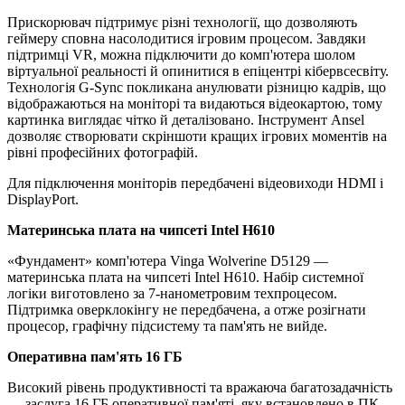
Прискорювач підтримує різні технології, що дозволяють
геймеру сповна насолодитися ігровим процесом. Завдяки
підтримці VR, можна підключити до комп'ютера шолом
віртуальної реальності й опинитися в епіцентрі кібервсесвіту.
Технологія G-Sync покликана анулювати різницю кадрів, що
відображаються на моніторі та видаються відеокартою, тому
картинка виглядає чітко й деталізовано. Інструмент Ansel
дозволяє створювати скріншоти кращих ігрових моментів на
рівні професійних фотографій.
Для підключення моніторів передбачені відеовиходи HDMI і
DisplayPort.
Материнська плата на чипсеті Intel H610
«Фундамент» комп'ютера Vinga Wolverine D5129 —
материнська плата на чипсеті Intel H610. Набір системної
логіки виготовлено за 7-нанометровим техпроцесом.
Підтримка оверклокінгу не передбачена, а отже розігнати
процесор, графічну підсистему та пам'ять не вийде.
Оперативна пам'ять 16 ГБ
Високий рівень продуктивності та вражаюча багатозадачність
— заслуга 16 ГБ оперативної пам'яті, яку встановлено в ПК.