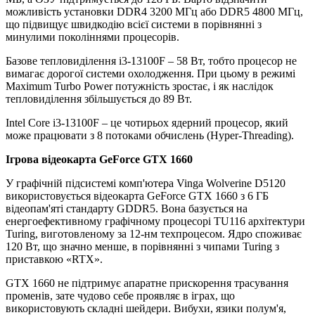
можливість установки DDR4 3200 МГц або DDR5 4800 МГц,
що підвищує швидкодію всієї системи в порівнянні з
минулими поколіннями процесорів.
Базове тепловиділення i3-13100F – 58 Вт, тобто процесор не
вимагає дорогої системи охолодження. При цьому в режимі
Maximum Turbo Power потужність зростає, і як наслідок
тепловиділення збільшується до 89 Вт.
Intel Core i3-13100F – це чотирьох ядерний процесор, який
може працювати з 8 потоками обчислень (Hyper-Threading).
Ігрова відеокарта GeForce GTX 1660
У графічній підсистемі комп'ютера Vinga Wolverine D5120
використовується відеокарта GeForce GTX 1660 з 6 ГБ
відеопам'яті стандарту GDDR5. Вона базується на
енергоефективному графічному процесорі TU116 архітектури
Turing, виготовленому за 12-нм техпроцесом. Ядро споживає
120 Вт, що значно менше, в порівнянні з чипами Turing з
приставкою «RTX».
GTX 1660 не підтримує апаратне прискорення трасування
променів, зате чудово себе проявляє в іграх, що
використовують складні шейдери. Вибухи, язики полум'я,