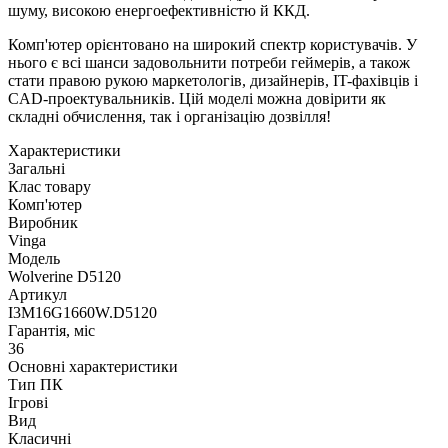
шуму, високою енергоефективністю й ККД.
Комп'ютер орієнтовано на широкий спектр користувачів. У
нього є всі шанси задовольнити потреби геймерів, а також
стати правою рукою маркетологів, дизайнерів, IT-фахівців і
CAD-проектувальників. Цій моделі можна довірити як
складні обчислення, так і організацію дозвілля!
Характеристики
Загальні
Клас товару
Комп'ютер
Виробник
Vinga
Модель
Wolverine D5120
Артикул
I3M16G1660W.D5120
Гарантія, міс
36
Основні характеристики
Тип ПК
Ігрові
Вид
Класичні