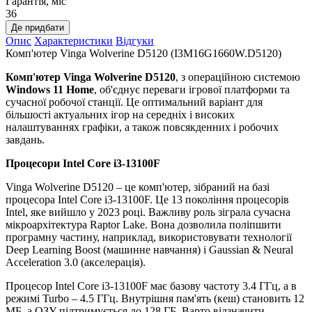
Гарантія, міс
36
Де придбати
Опис
Характеристики
Відгуки
Комп'ютер Vinga Wolverine D5120 (I3M16G1660W.D5120)
Комп'ютер Vinga Wolverine D5120
, з операційною системою
Windows 11 Home
, об'єднує переваги ігрової платформи та
сучасної робочої станції. Це оптимальний варіант для
більшості актуальних ігор на середніх і високих
налаштуваннях графіки, а також повсякденних і робочих
завдань.
Процесори Intel Core i3-13100F
Vinga Wolverine D5120 – це комп'ютер, зібраний на базі
процесора Intel Core i3-13100F. Це 13 покоління процесорів
Intel, яке вийшло у 2023 році. Важливу роль зіграла сучасна
мікроархітектура Raptor Lake. Вона дозволила поліпшити
програмну частину, наприклад, використовувати технології
Deep Learning Boost (машинне навчання) і Gaussian & Neural
Acceleration 3.0 (акселерація).
Процесор Intel Core i3-13100F має базову частоту 3.4 ГГц, а в
режимі Turbo – 4.5 ГГц. Внутрішня пам'ять (кеш) становить 12
МБ, а ОЗУ підтримується до 128 ГБ. Варто відзначити