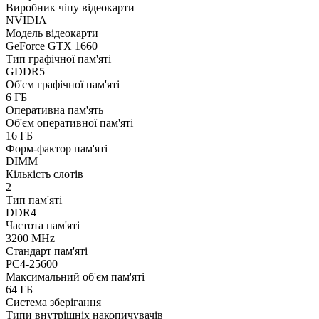
Виробник чіпу відеокарти
NVIDIA
Модель відеокарти
GeForce GTX 1660
Тип графічної пам'яті
GDDR5
Об'єм графічної пам'яті
6 ГБ
Оперативна пам'ять
Об'єм оперативної пам'яті
16 ГБ
Форм-фактор пам'яті
DIMM
Кількість слотів
2
Тип пам'яті
DDR4
Частота пам'яті
3200 MHz
Стандарт пам'яті
PC4-25600
Максимальний об'єм пам'яті
64 ГБ
Система зберігання
Типи внутрішніх накопичувачів