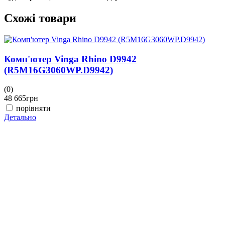
Схожі товари
Комп'ютер Vinga Rhino D9942
(R5M16G3060WP.D9942)
(0)
(
48 665
грн
4
порівняти
Детально
Д