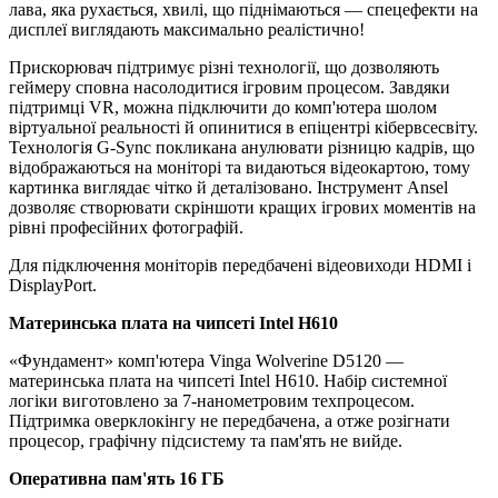
лава, яка рухається, хвилі, що піднімаються — спецефекти на
дисплеї виглядають максимально реалістично!
Прискорювач підтримує різні технології, що дозволяють
геймеру сповна насолодитися ігровим процесом. Завдяки
підтримці VR, можна підключити до комп'ютера шолом
віртуальної реальності й опинитися в епіцентрі кібервсесвіту.
Технологія G-Sync покликана анулювати різницю кадрів, що
відображаються на моніторі та видаються відеокартою, тому
картинка виглядає чітко й деталізовано. Інструмент Ansel
дозволяє створювати скріншоти кращих ігрових моментів на
рівні професійних фотографій.
Для підключення моніторів передбачені відеовиходи HDMI і
DisplayPort.
Материнська плата на чипсеті Intel H610
«Фундамент» комп'ютера Vinga Wolverine D5120 —
материнська плата на чипсеті Intel H610. Набір системної
логіки виготовлено за 7-нанометровим техпроцесом.
Підтримка оверклокінгу не передбачена, а отже розігнати
процесор, графічну підсистему та пам'ять не вийде.
Оперативна пам'ять 16 ГБ