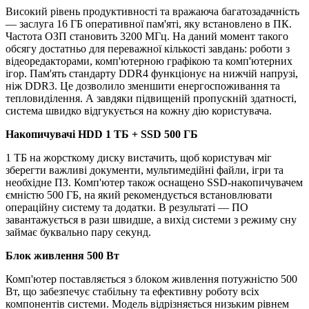
Високий рівень продуктивності та вражаюча багатозадачність
— заслуга 16 ГБ оперативної пам'яті, яку встановлено в ПК.
Частота ОЗП становить 3200 МГц. На даний момент такого
обсягу достатньо для переважної кількості завдань: роботи з
відеоредакторами, комп'ютерною графікою та комп'ютерних
ігор. Пам'ять стандарту DDR4 функціонує на нижчій напрузі,
ніж DDR3. Це дозволило зменшити енергоспоживання та
тепловиділення. А завдяки підвищеній пропускній здатності,
система швидко відгукується на кожну дію користувача.
Накопичувачі HDD 1 TБ + SSD 500 ГБ
1 ТБ на жорсткому диску вистачить, щоб користувач міг
зберегти важливі документи, мультимедійні файли, ігри та
необхідне ПЗ. Комп'ютер також оснащено SSD-накопичувачем
ємністю 500 ГБ, на який рекомендується встановлювати
операційну систему та додатки. В результаті — ПО
завантажується в рази швидше, а вихід системи з режиму сну
займає буквально пару секунд.
Блок живлення 500 Вт
Комп'ютер поставляється з блоком живлення потужністю 500
Вт, що забезпечує стабільну та ефективну роботу всіх
компонентів системи. Модель відрізняється низьким рівнем