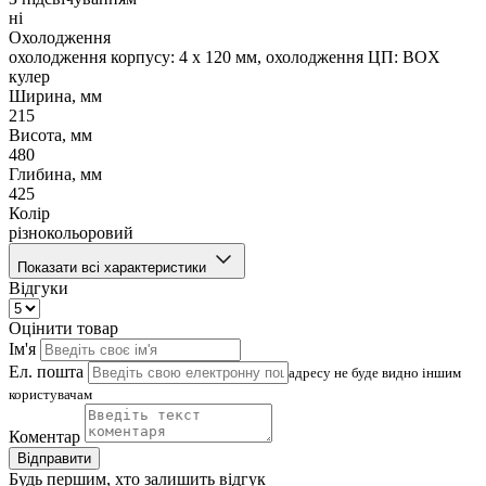
ні
Охолодження
охолодження корпусу: 4 x 120 мм, охолодження ЦП: BOX
кулер
Ширина, мм
215
Висота, мм
480
Глибина, мм
425
Колір
різнокольоровий
Показати всі характеристики
Відгуки
Оцінити товар
Ім'я
Ел. пошта
адресу не буде видно іншим
користувачам
Коментар
Відправити
Будь першим, хто залишить відгук