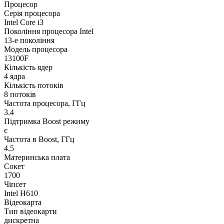
Процесор
Серія процесора
Intel Core i3
Покоління процесора Intel
13-е покоління
Модель процесора
13100F
Кількість ядер
4 ядра
Кількість потоків
8 потоків
Частота процесора, ГГц
3.4
Підтримка Boost режиму
є
Частота в Boost, ГГц
4.5
Материнська плата
Сокет
1700
Чіпсет
Intel H610
Відеокарта
Тип відеокарти
дискретна