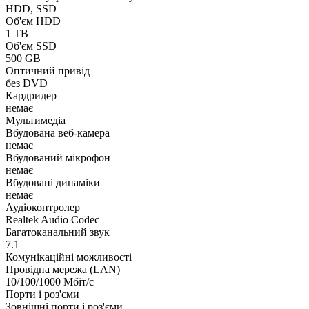
HDD, SSD
Об'єм HDD
1 TB
Об'єм SSD
500 GB
Оптичний привід
без DVD
Кардридер
немає
Мультимедіа
Вбудована веб-камера
немає
Вбудований мікрофон
немає
Вбудовані динаміки
немає
Аудіоконтролер
Realtek Audio Codec
Багатоканальний звук
7.1
Комунікаційні можливості
Провідна мережа (LAN)
10/100/1000 Мбіт/с
Порти і роз'єми
Зовнішні порти і роз'єми