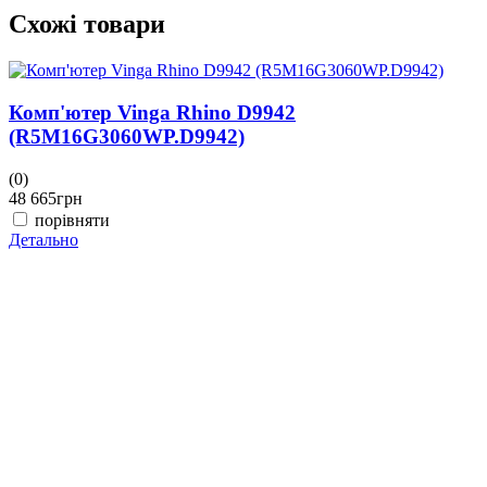
Схожі товари
Комп'ютер Vinga Rhino D9942
(R5M16G3060WP.D9942)
(0)
(
48 665
грн
4
порівняти
Детально
Д