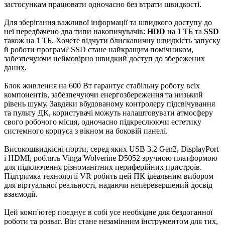
застосункам працювати одночасно без втрати швидкості.
Для зберігання важливої інформації та швидкого доступу до
неї передбачено два типи накопичувачів:
HDD
на 1 ТБ та
SSD
також на 1 ТБ. Хочете відчути блискавичну швидкість запуску
й роботи програм? SSD стане найкращим помічником,
забезпечуючи неймовірно швидкий доступ до збережених
даних.
Блок живлення на 600 Вт гарантує стабільну роботу всіх
компонентів, забезпечуючи енергозбереження та низький
рівень шуму. Завдяки вбудованому контролеру підсвічування
та пульту ДК, користувачі можуть налаштовувати атмосферу
свого робочого місця, одночасно підкреслюючи естетику
системного корпуса з вікном на боковій панелі.
Високошвидкісні порти, серед яких USB 3.2 Gen2, DisplayPort
і HDMI, роблять Vinga Wolverine D5052 зручною платформою
для підключення різноманітних периферійних пристроїв.
Підтримка технології VR робить цей ПК ідеальним вибором
для віртуальної реальності, надаючи неперевершений досвід
взаємодії.
Цей комп'ютер поєднує в собі усе необхідне для бездоганної
роботи та розваг. Він стане незамінним інструментом для тих,