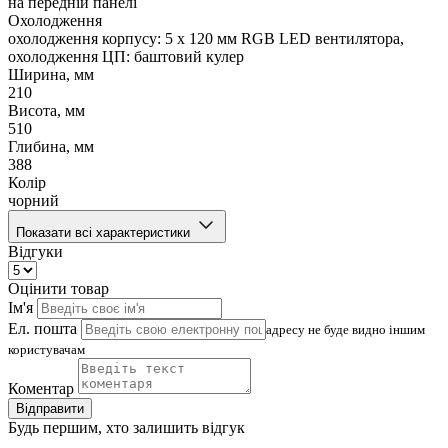
на передній панелі
Охолодження
охолодження корпусу: 5 x 120 мм RGB LED вентилятора,
охолодження ЦП: баштовий кулер
Ширина, мм
210
Висота, мм
510
Глибина, мм
388
Колір
чорний
Показати всі характеристики
Відгуки
Оцінити товар
Ім'я
Ел. пошта
адресу не буде видно іншим
користувачам
Коментар
Відправити
Будь першим, хто залишить відгук