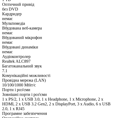
Оптичний привід
без DVD
Кардридер
немає
Мультимедіа
Вбудована веб-камера
немає
Вбудований мікрофон
немає
Вбудовані динаміки
немає
Аудіоконтролер
Realtek ALC897
Багатоканальний звук
7.1
Комунікаційні можливості
Провідна мережа (LAN)
10/100/1000 Мбіт/с
Порти і роз'єми
Зовнішні порти і роз'єми
1 x PS/2, 1 x USB 3.0, 1 x Нeadphone, 1 х Microphone, 2 x
HDMI, 2 x USB 3.2 Gen2, 2 х DisplayPort, 3 x Audio, 6 x USB
2.0, 1 x RJ45
Програмне забезпечення