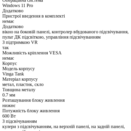
Операційна система
Windows 11 Pro
Додатково
Пристрої введення в комплекті
немає
Додатково
вікно на боковій панелі, контролер вбудованого підсвічування,
пульт ДК підсвіткою, управління підсвічуванням
З підтримкою VR
так
Можливість кріплення VESA
немає
Корпус
Модель корпусу
Vinga Tank
Матеріал корпусу
метал, пластик, скло
Товщина металу
0.7 мм
Розташування блоку живлення
нижнє
Потужність блоку живлення
600 Вт
З підсвічуванням
кулери з підсвічуванням, на верхній панелі, на задній панелі,