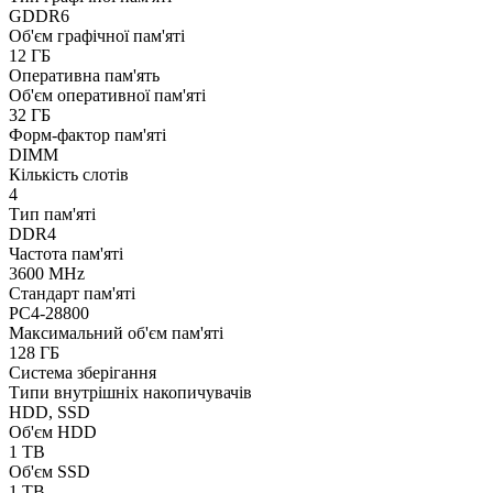
GDDR6
Об'єм графічної пам'яті
12 ГБ
Оперативна пам'ять
Об'єм оперативної пам'яті
32 ГБ
Форм-фактор пам'яті
DIMM
Кількість слотів
4
Тип пам'яті
DDR4
Частота пам'яті
3600 MHz
Стандарт пам'яті
PC4-28800
Максимальний об'єм пам'яті
128 ГБ
Система зберігання
Типи внутрішніх накопичувачів
HDD, SSD
Об'єм HDD
1 TB
Об'єм SSD
1 TB