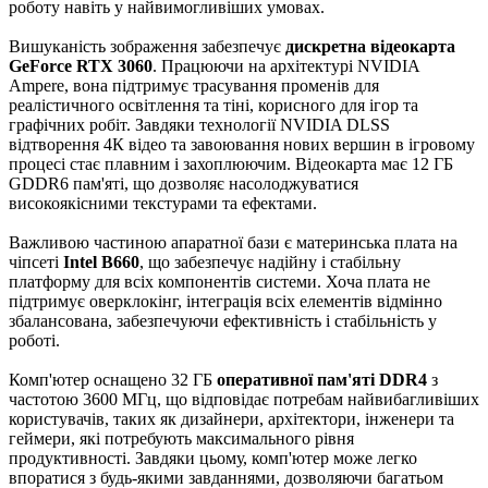
роботу навіть у найвимогливіших умовах.
Вишуканість зображення забезпечує
дискретна відеокарта
GeForce RTX 3060
. Працюючи на архітектурі NVIDIA
Ampere, вона підтримує трасування променів для
реалістичного освітлення та тіні, корисного для ігор та
графічних робіт. Завдяки технології NVIDIA DLSS
відтворення 4К відео та завоювання нових вершин в ігровому
процесі стає плавним і захоплюючим. Відеокарта має 12 ГБ
GDDR6 пам'яті, що дозволяє насолоджуватися
високоякісними текстурами та ефектами.
Важливою частиною апаратної бази є материнська плата на
чіпсеті
Intel B660
, що забезпечує надійну і стабільну
платформу для всіх компонентів системи. Хоча плата не
підтримує оверклокінг, інтеграція всіх елементів відмінно
збалансована, забезпечуючи ефективність і стабільність у
роботі.
Комп'ютер оснащено 32 ГБ
оперативної пам'яті DDR4
з
частотою 3600 МГц, що відповідає потребам найвибагливіших
користувачів, таких як дизайнери, архітектори, інженери та
геймери, які потребують максимального рівня
продуктивності. Завдяки цьому, комп'ютер може легко
впоратися з будь-якими завданнями, дозволяючи багатьом