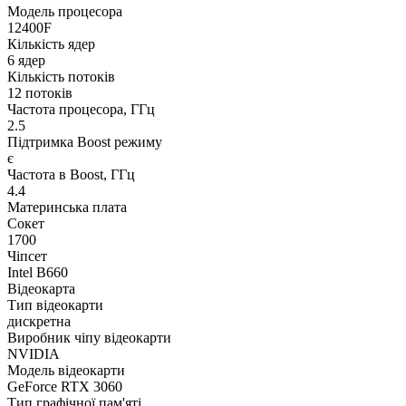
Модель процесора
12400F
Кількість ядер
6 ядер
Кількість потоків
12 потоків
Частота процесора, ГГц
2.5
Підтримка Boost режиму
є
Частота в Boost, ГГц
4.4
Материнська плата
Сокет
1700
Чіпсет
Intel B660
Відеокарта
Тип відеокарти
дискретна
Виробник чіпу відеокарти
NVIDIA
Модель відеокарти
GeForce RTX 3060
Тип графічної пам'яті