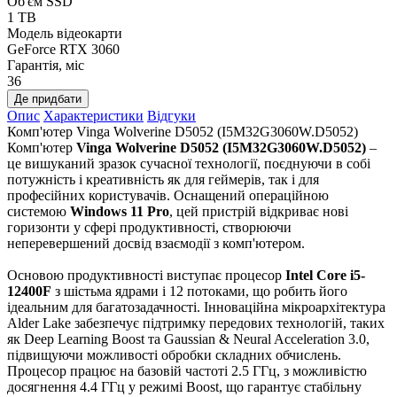
Об'єм SSD
1 TB
Модель відеокарти
GeForce RTX 3060
Гарантія, міс
36
Де придбати
Опис
Характеристики
Відгуки
Комп'ютер Vinga Wolverine D5052 (I5M32G3060W.D5052)
Комп'ютер
Vinga Wolverine D5052 (I5M32G3060W.D5052)
–
це вишуканий зразок сучасної технології, поєднуючи в собі
потужність і креативність як для геймерів, так і для
професійних користувачів. Оснащений операційною
системою
Windows 11 Pro
, цей пристрій відкриває нові
горизонти у сфері продуктивності, створюючи
неперевершений досвід взаємодії з комп'ютером.
Основою продуктивності виступає процесор
Intel Core i5-
12400F
з шістьма ядрами і 12 потоками, що робить його
ідеальним для багатозадачності. Інноваційна мікроархітектура
Alder Lake забезпечує підтримку передових технологій, таких
як Deep Learning Boost та Gaussian & Neural Acceleration 3.0,
підвищуючи можливості обробки складних обчислень.
Процесор працює на базовій частоті 2.5 ГГц, з можливістю
досягнення 4.4 ГГц у режимі Boost, що гарантує стабільну