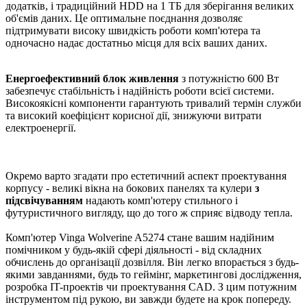
додатків, і традиційний HDD на 1 ТБ для зберігання великих
об'ємів даних. Це оптимальне поєднання дозволяє
підтримувати високу швидкість роботи комп'ютера та
одночасно надає достатньо місця для всіх ваших даних.
Енергоефективний блок живлення
з потужністю 600 Вт
забезпечує стабільність і надійність роботи всієї системи.
Високоякісні компоненти гарантують тривалий термін служби
та високий коефіцієнт корисної дії, знижуючи витрати
електроенергії.
Окремо варто згадати про естетичний аспект проектування
корпусу - великі вікна на бокових панелях та кулери
з
підсвічуванням
надають комп'ютеру стильного і
футуристичного вигляду, що до того ж сприяє відводу тепла.
Комп'ютер Vinga Wolverine A5274 стане вашим надійним
помічником у будь-якій сфері діяльності - від складних
обчислень до організації дозвілля. Він легко впорається з будь-
якими завданнями, будь то геймінг, маркетингові дослідження,
розробка IT-проектів чи проектування CAD. З цим потужним
інструментом під рукою, ви завжди будете на крок попереду.