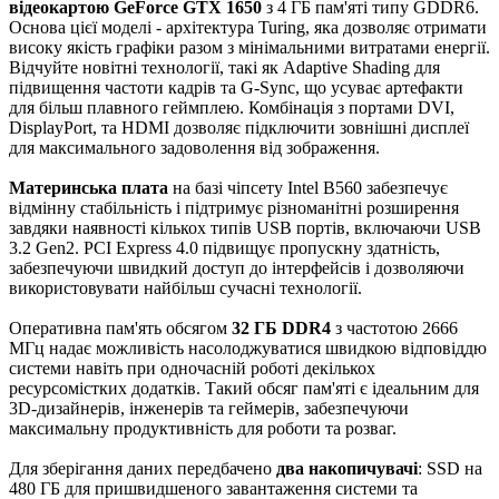
відеокартою GeForce GTX 1650
з 4 ГБ пам'яті типу GDDR6.
Основа цієї моделі - архітектура Turing, яка дозволяє отримати
високу якість графіки разом з мінімальними витратами енергії.
Відчуйте новітні технології, такі як Adaptive Shading для
підвищення частоти кадрів та G-Sync, що усуває артефакти
для більш плавного геймплею. Комбінація з портами DVI,
DisplayPort, та HDMI дозволяє підключити зовнішні дисплеї
для максимального задоволення від зображення.
Материнська плата
на базі чіпсету Intel B560 забезпечує
відмінну стабільність і підтримує різноманітні розширення
завдяки наявності кількох типів USB портів, включаючи USB
3.2 Gen2. PCI Express 4.0 підвищує пропускну здатність,
забезпечуючи швидкий доступ до інтерфейсів і дозволяючи
використовувати найбільш сучасні технології.
Оперативна пам'ять обсягом
32 ГБ DDR4
з частотою 2666
МГц надає можливість насолоджуватися швидкою відповіддю
системи навіть при одночасній роботі декількох
ресурсомістких додатків. Такий обсяг пам'яті є ідеальним для
3D-дизайнерів, інженерів та геймерів, забезпечуючи
максимальну продуктивність для роботи та розваг.
Для зберігання даних передбачено
два накопичувачі
: SSD на
480 ГБ для пришвидшеного завантаження системи та