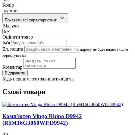
Колір
чорний
Показати всі характеристики
Відгуки
Оцінити товар
Ім'я
Ел. пошта
адресу не буде видно іншим
користувачам
Коментар
Відправити
Будь першим, хто залишить відгук
Схожі товари
Комп'ютер Vinga Rhino D9942
(R5M16G3060WP.D9942)
(0)
(