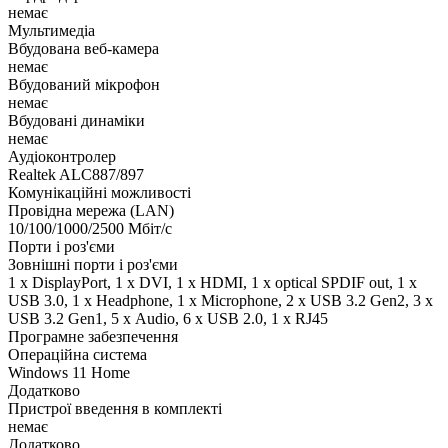
немає
Мультимедіа
Вбудована веб-камера
немає
Вбудований мікрофон
немає
Вбудовані динаміки
немає
Аудіоконтролер
Realtek ALC887/897
Комунікаційні можливості
Провідна мережа (LAN)
10/100/1000/2500 Мбіт/с
Порти і роз'єми
Зовнішні порти і роз'єми
1 x DisplayPort, 1 x DVI, 1 x HDMI, 1 x optical SPDIF out, 1 x
USB 3.0, 1 x Нeadphone, 1 х Microphone, 2 x USB 3.2 Gen2, 3 x
USB 3.2 Gen1, 5 х Audio, 6 x USB 2.0, 1 x RJ45
Програмне забезпечення
Операційна система
Windows 11 Home
Додатково
Пристрої введення в комплекті
немає
Додатково