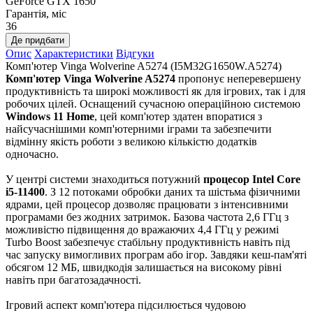
GeForce GTX 1650
Гарантія, міс
36
Де придбати
Опис
Характеристики
Відгуки
Комп'ютер Vinga Wolverine A5274 (I5M32G1650W.A5274)
Комп'ютер Vinga Wolverine A5274
пропонує неперевершену
продуктивність та широкі можливості як для ігрових, так і для
робочих цілей. Оснащений сучасною операційною системою
Windows 11 Home
, цей комп'ютер здатен впоратися з
найсучаснішими комп'ютерними іграми та забезпечити
відмінну якість роботи з великою кількістю додатків
одночасно.
У центрі системи знаходиться потужний
процесор Intel Core
i5-11400
. З 12 потоками обробки даних та шістьма фізичними
ядрами, цей процесор дозволяє працювати з інтенсивними
програмами без жодних затримок. Базова частота 2,6 ГГц з
можливістю підвищення до вражаючих 4,4 ГГц у режимі
Turbo Boost забезпечує стабільну продуктивність навіть під
час запуску вимогливих програм або ігор. Завдяки кеш-пам'яті
обсягом 12 МБ, швидкодія залишається на високому рівні
навіть при багатозадачності.
Ігровий аспект комп'ютера підсилюється чудовою