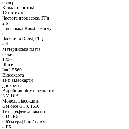
6 ядер
Кількість потоків
12 потоків
Частота процесора, ГГц
2.6
Підтримка Boost режиму
є
Частота в Boost, ГГц
4.4
Материнська плата
Сокет
1200
Чіпсет
Intel B560
Відеокарта
Тип відеокарти
дискретна
Виробник чіпу відеокарти
NVIDIA
Модель відеокарти
GeForce GTX 1650
Тип графічної пам'яті
GDDR6
Об'єм графічної пам'яті
4 ГБ