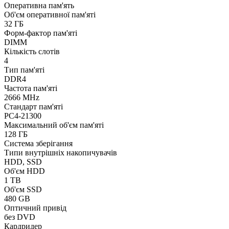
Оперативна пам'ять
Об'єм оперативної пам'яті
32 ГБ
Форм-фактор пам'яті
DIMM
Кількість слотів
4
Тип пам'яті
DDR4
Частота пам'яті
2666 MHz
Стандарт пам'яті
PC4-21300
Максимальний об'єм пам'яті
128 ГБ
Система зберігання
Типи внутрішніх накопичувачів
HDD, SSD
Об'єм HDD
1 TB
Об'єм SSD
480 GB
Оптичний привід
без DVD
Кардридер