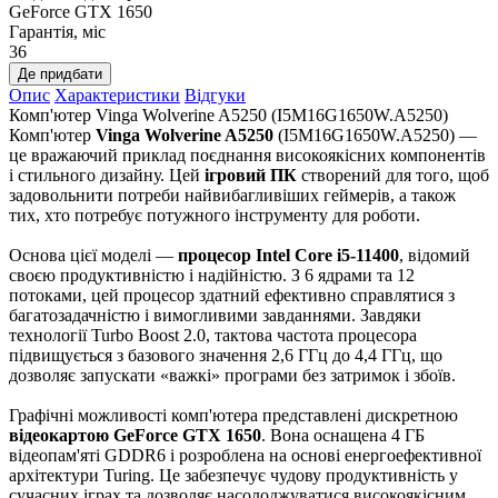
GeForce GTX 1650
Гарантія, міс
36
Де придбати
Опис
Характеристики
Відгуки
Комп'ютер Vinga Wolverine A5250 (I5M16G1650W.A5250)
Комп'ютер
Vinga Wolverine A5250
(I5M16G1650W.A5250) —
це вражаючий приклад поєднання високоякісних компонентів
і стильного дизайну. Цей
ігровий ПК
створений для того, щоб
задовольнити потреби найвибагливіших геймерів, а також
тих, хто потребує потужного інструменту для роботи.
Основа цієї моделі —
процесор Intel Core i5-11400
, відомий
своєю продуктивністю і надійністю. З 6 ядрами та 12
потоками, цей процесор здатний ефективно справлятися з
багатозадачністю і вимогливими завданнями. Завдяки
технології Turbo Boost 2.0, тактова частота процесора
підвищується з базового значення 2,6 ГГц до 4,4 ГГц, що
дозволяє запускати «важкі» програми без затримок і збоїв.
Графічні можливості комп'ютера представлені дискретною
відеокартою GeForce GTX 1650
. Вона оснащена 4 ГБ
відеопам'яті GDDR6 і розроблена на основі енергоефективної
архітектури Turing. Це забезпечує чудову продуктивність у
сучасних іграх та дозволяє насолоджуватися високоякісним