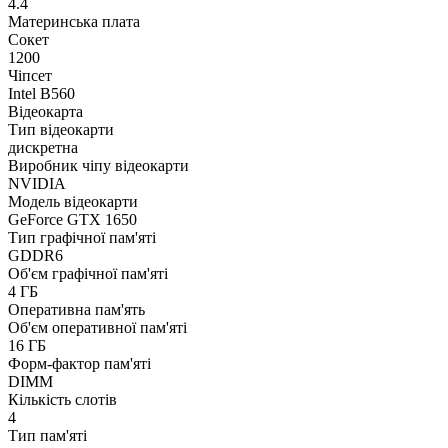
4.4
Материнська плата
Сокет
1200
Чіпсет
Intel B560
Відеокарта
Тип відеокарти
дискретна
Виробник чіпу відеокарти
NVIDIA
Модель відеокарти
GeForce GTX 1650
Тип графічної пам'яті
GDDR6
Об'єм графічної пам'яті
4 ГБ
Оперативна пам'ять
Об'єм оперативної пам'яті
16 ГБ
Форм-фактор пам'яті
DIMM
Кількість слотів
4
Тип пам'яті