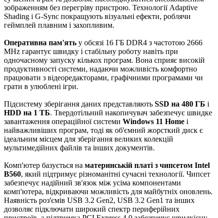
зображенням без перегріву пристрою. Технології Adaptive
Shading і G-Sync покращують візуальні ефекти, роблячи
геймплей плавним і захопливим.
Оперативна пам'ять
у обсязі 16 ГБ DDR4 з частотою 2666
MHz гарантує швидку і стабільну роботу навіть при
одночасному запуску кількох програм. Вона сприяє високій
продуктивності системи, надаючи можливість комфортно
працювати з відеоредакторами, графічними програмами чи
грати в улюблені ігри.
Підсистему зберігання даних представляють
SSD на 480 ГБ
і
HDD на 1 ТБ
. Твердотільний накопичувач забезпечує швидке
завантаження операційної системи
Windows 11 Home
і
найважливіших програм, тоді як об'ємний жорсткий диск є
ідеальним місцем для зберігання великих колекцій
мультимедійних файлів та інших документів.
Комп'ютер базується на
материнській платі з чипсетом Intel
B560
, який підтримує різноманітні сучасні технології. Чипсет
забезпечує надійний зв'язок між усіма компонентами
комп'ютера, відкриваючи можливість для майбутніх оновлень.
Наявність роз'ємів USB 3.2 Gen2, USB 3.2 Gen1 та інших
дозволяє підключати широкий спектр периферійних
пристроїв, а підтримка PCI Express 4.0 забезпечує швидкісну