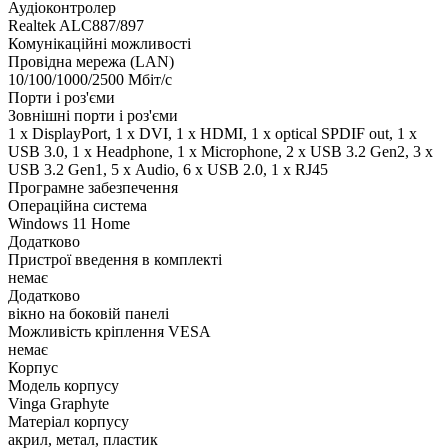
Аудіоконтролер
Realtek ALC887/897
Комунікаційні можливості
Провідна мережа (LAN)
10/100/1000/2500 Мбіт/с
Порти і роз'єми
Зовнішні порти і роз'єми
1 x DisplayPort, 1 x DVI, 1 x HDMI, 1 x optical SPDIF out, 1 x
USB 3.0, 1 x Нeadphone, 1 х Microphone, 2 x USB 3.2 Gen2, 3 x
USB 3.2 Gen1, 5 х Audio, 6 x USB 2.0, 1 x RJ45
Програмне забезпечення
Операційна система
Windows 11 Home
Додатково
Пристрої введення в комплекті
немає
Додатково
вікно на боковій панелі
Можливість кріплення VESA
немає
Корпус
Модель корпусу
Vinga Graphyte
Матеріал корпусу
акрил, метал, пластик