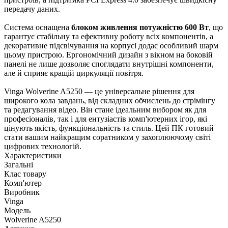
передачу даних.
Система оснащена
блоком живлення потужністю 600 Вт
, що
гарантує стабільну та ефективну роботу всіх компонентів, а
декоративне підсвічування на корпусі додає особливий шарм
цьому пристрою. Ергономічний дизайн з вікном на боковій
панелі не лише дозволяє споглядати внутрішні компоненти,
але й сприяє кращій циркуляції повітря.
Vinga Wolverine A5250 — це універсальне рішення для
широкого кола завдань, від складних обчислень до стрімінгу
та редагування відео. Він стане ідеальним вибором як для
професіоналів, так і для ентузіастів комп'ютерних ігор, які
цінують якість, функціональність та стиль. Цей ПК готовий
стати вашим найкращим соратником у захоплюючому світі
цифрових технологій.
Характеристики
Загальні
Клас товару
Комп'ютер
Виробник
Vinga
Модель
Wolverine A5250