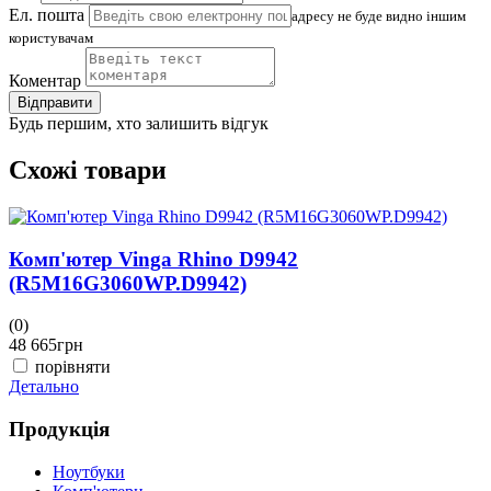
Ел. пошта
адресу не буде видно іншим
користувачам
Коментар
Відправити
Будь першим, хто залишить відгук
Схожі товари
Комп'ютер Vinga Rhino D9942
(R5M16G3060WP.D9942)
(0)
(
48 665
грн
4
порівняти
Детально
Д
Продукція
Ноутбуки