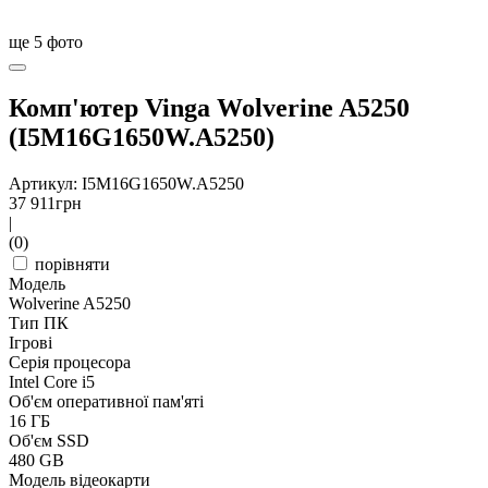
ще
5
фото
Комп'ютер Vinga Wolverine A5250
(I5M16G1650W.A5250)
Артикул: I5M16G1650W.A5250
37 911
грн
|
(0)
порівняти
Модель
Wolverine A5250
Тип ПК
Ігрові
Серія процесора
Intel Core i5
Об'єм оперативної пам'яті
16 ГБ
Об'єм SSD
480 GB
Модель відеокарти