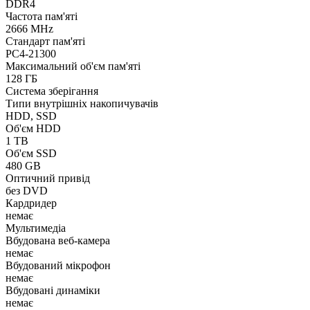
DDR4
Частота пам'яті
2666 MHz
Стандарт пам'яті
PC4-21300
Максимальний об'єм пам'яті
128 ГБ
Система зберігання
Типи внутрішніх накопичувачів
HDD, SSD
Об'єм HDD
1 TB
Об'єм SSD
480 GB
Оптичний привід
без DVD
Кардридер
немає
Мультимедіа
Вбудована веб-камера
немає
Вбудований мікрофон
немає
Вбудовані динаміки
немає