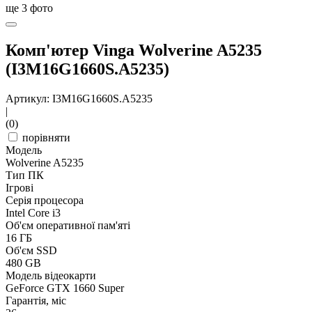
ще
3
фото
Комп'ютер Vinga Wolverine A5235
(I3M16G1660S.A5235)
Артикул: I3M16G1660S.A5235
|
(0)
порівняти
Модель
Wolverine A5235
Тип ПК
Ігрові
Серія процесора
Intel Core i3
Об'єм оперативної пам'яті
16 ГБ
Об'єм SSD
480 GB
Модель відеокарти
GeForce GTX 1660 Super
Гарантія, міс