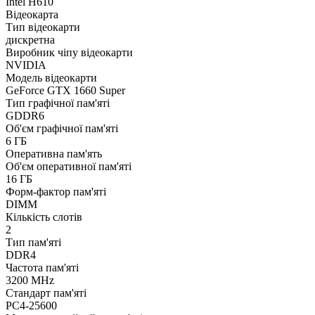
Intel H610
Відеокарта
Тип відеокарти
дискретна
Виробник чіпу відеокарти
NVIDIA
Модель відеокарти
GeForce GTX 1660 Super
Тип графічної пам'яті
GDDR6
Об'єм графічної пам'яті
6 ГБ
Оперативна пам'ять
Об'єм оперативної пам'яті
16 ГБ
Форм-фактор пам'яті
DIMM
Кількість слотів
2
Тип пам'яті
DDR4
Частота пам'яті
3200 MHz
Стандарт пам'яті
PC4-25600