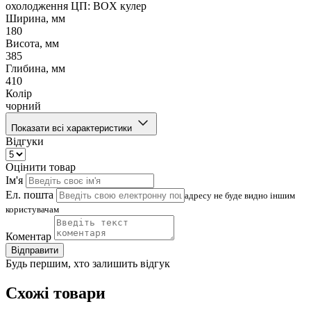
охолодження ЦП: BOX кулер
Ширина, мм
180
Висота, мм
385
Глибина, мм
410
Колір
чорний
Показати всі характеристики
Відгуки
Оцінити товар
Ім'я
Ел. пошта
адресу не буде видно іншим
користувачам
Коментар
Відправити
Будь першим, хто залишить відгук
Схожі товари