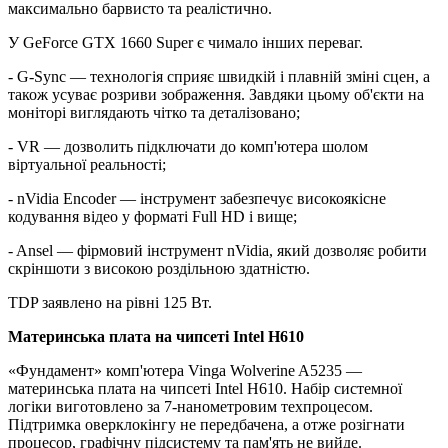
максимально барвисто та реалістично.
У GeForce GTX 1660 Super є чимало інших переваг.
- G-Sync — технологія сприяє швидкій і плавній зміні сцен, а
також усуває розриви зображення. Завдяки цьому об'єкти на
моніторі виглядають чітко та деталізовано;
- VR — дозволить підключати до комп'ютера шолом
віртуальної реальності;
- nVidia Encoder — інструмент забезпечує високоякісне
кодування відео у форматі Full HD і вище;
- Ansel — фірмовий інструмент nVidia, який дозволяє робити
скріншоти з високою роздільною здатністю.
TDP заявлено на рівні 125 Вт.
Материнська плата на чипсеті Intel H610
«Фундамент» комп'ютера Vinga Wolverine A5235 —
материнська плата на чипсеті Intel H610. Набір системної
логіки виготовлено за 7-нанометровим техпроцесом.
Підтримка оверклокінгу не передбачена, а отже розігнати
процесор, графічну підсистему та пам'ять не вийде.