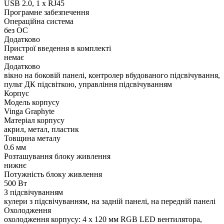
USB 2.0, 1 x RJ45
Програмне забезпечення
Операційна система
без ОС
Додатково
Пристрої введення в комплекті
немає
Додатково
вікно на боковій панелі, контролер вбудованого підсвічування,
пульт ДК підсвіткою, управління підсвічуванням
Корпус
Модель корпусу
Vinga Graphyte
Матеріал корпусу
акрил, метал, пластик
Товщина металу
0.6 мм
Розташування блоку живлення
нижнє
Потужність блоку живлення
500 Вт
З підсвічуванням
кулери з підсвічуванням, на задній панелі, на передній панелі
Охолодження
охолодження корпусу: 4 x 120 мм RGB LED вентилятора,