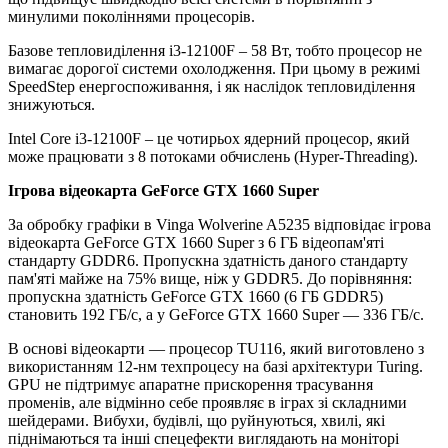
минулими поколіннями процесорів.
Базове тепловиділення i3-12100F – 58 Вт, тобто процесор не
вимагає дорогої системи охолодження. При цьому в режимі
SpeedStep енергоспоживання, і як наслідок тепловиділення
знижуються.
Intel Core i3-12100F – це чотирьох ядерний процесор, який
може працювати з 8 потоками обчислень (Hyper-Threading).
Ігрова відеокарта GeForce GTX 1660 Super
За обробку графіки в Vinga Wolverine A5235 відповідає ігрова
відеокарта GeForce GTX 1660 Super з 6 ГБ відеопам'яті
стандарту GDDR6. Пропускна здатність даного стандарту
пам'яті майже на 75% вище, ніж у GDDR5. До порівняння:
пропускна здатність GeForce GTX 1660 (6 ГБ GDDR5)
становить 192 ГБ/c, а у GeForce GTX 1660 Super — 336 ГБ/c.
В основі відеокарти — процесор TU116, який виготовлено з
використанням 12-нм техпроцесу на базі архітектури Turing.
GPU не підтримує апаратне прискорення трасування
променів, але відмінно себе проявляє в іграх зі складними
шейдерами. Вибухи, будівлі, що руйнуються, хвилі, які
піднімаються та інші спецефекти виглядають на моніторі