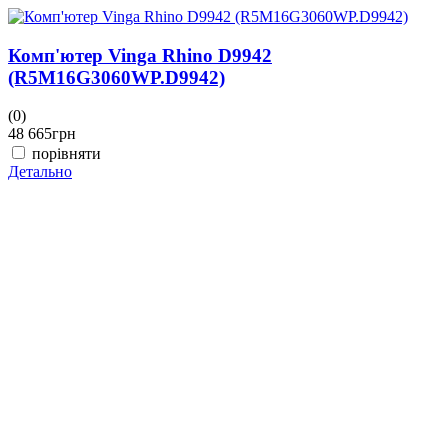
Комп'ютер Vinga Rhino D9942
(R5M16G3060WP.D9942)
(0)
(
48 665
грн
4
порівняти
Детально
Д