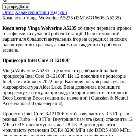
36
Де придбати
Опис
Характеристики
Відгуки
Комп'ютер Vinga Wolverine A5235 (I3M16G1660S.A5235)
Комп'ютер Vinga Wolverine A5235
об'єднує переваги ігрової
платформи та сучасної робочої станції. Це оптимальний
варіант для більшості актуальних ігор на середніх і високих
налаштуваннях графіки, а також повсякденних і робочих
завдань.
Процесори
Intel Core i3-12100F
Vinga Wolverine A5235 – це комп'ютер, зібраний на базі
процесора Intel Core i3-12100F. Це 12 покоління процесорів
Intel, яке вийшло у 2022 році. Важливу роль зіграла сучасна
мікроархітектура Alder Lake. Вона дозволила поліпшити
програмну частину, наприклад, використовувати технології
Deep Learning Boost (машинне навчання) і Gaussian & Neural
Acceleration 3.0 (акселерація).
Процесор Intel Core i3-12100F має базову частоту 3.3 ГГц, а в
режимі Turbo – 4.3 ГГц. Внутрішня пам'ять (кеш) становить 12
МБ, а ОЗУ підтримується до 128 ГБ. Варто відзначити
можливість установки DDR4 3200 МГц або DDR5 4800 МГц,
що підвищує швидкодію всієї системи в порівнянні з