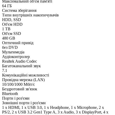
Максимальний об'єм пам'яті
64 ГБ
Система зберігання
Типи внутрішніх накопичувачів
HDD, SSD
Об'єм HDD
1 TB
Об'єм SSD
480 GB
Оптичний привід
без DVD
Мультимедіа
Аудіоконтролер
Realtek Audio Codec
Багатоканальний звук
7.1
Комунікаційні можливості
Провідна мережа (LAN)
10/100/1000 Мбіт/с
Бездротовий зв'язок
Bluetooth
Порти і роз'єми
Зовнішні порти і роз'єми
1 x HDMI, 1 x USB 3.0, 1 x Нeadphone, 1 х Microphone, 2 x
PS/2, 2 x USB 3.2 Gen1 Type A, 3 x Audio, 3 x DisplayPort, 4 x