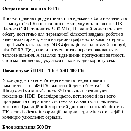
Оперативна пам'ять 16 ГБ
Високий рівень продуктивності та вражаюча багатозадачність
— заслуга 16 ГБ оперативної пам'яті, яку встановлено в ПК.
Частота ОЗП становить 3200 МГц. На даний момент такого
обсягу достатньо для переважної кількості завдань: роботи з
відеоредакторами, комп'ютерною графікою та комп'ютерних
ігор. Пам'ять стандарту DDR4 функціонує на нижчій напрузі,
ніж DDR3. Це дозволило зменшити енергоспоживання та
тепловиділення. А завдяки підвищеній пропускній здатності,
система швидко відгукується на кожну дію користувача.
Накопичувачі HDD 1 TБ + SSD 480 ГБ
У конфігурацію комп'ютера входить твердотільний
накопичувач на 480 ГБ і жорсткий диск об'ємом 1 ТБ.
Швидкості читання/запису SSD значно перевищують
показники HDD. Внаслідок цього, встановлені на нього
програми та операційна система запускаються практично
миттєво. Традиційний жорсткий диск дозволить зберігати на
ПК великі обсяги інформації, наприклад, архів фотографій і
колекцію улюблених серіалів.
Блок живлення 500 Вт