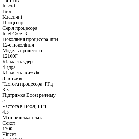
Тип ПК
Ігрові
Вид
Класичні
Процесор
Серія процесора
Intel Core i3
Покоління процесора Intel
12-е покоління
Модель процесора
12100F
Кількість ядер
4 ядра
Кількість потоків
8 потоків
Частота процесора, ГГц
3.3
Підтримка Boost режиму
є
Частота в Boost, ГГц
4.3
Материнська плата
Сокет
1700
Чіпсет