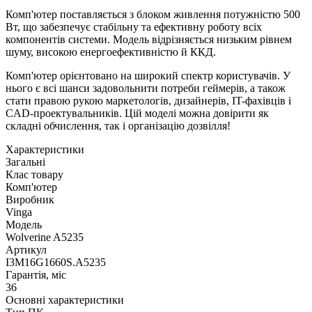
Комп'ютер поставляється з блоком живлення потужністю 500
Вт, що забезпечує стабільну та ефективну роботу всіх
компонентів системи. Модель відрізняється низьким рівнем
шуму, високою енергоефективністю й ККД.
Комп'ютер орієнтовано на широкий спектр користувачів. У
нього є всі шанси задовольнити потреби геймерів, а також
стати правою рукою маркетологів, дизайнерів, IT-фахівців і
CAD-проектувальників. Цій моделі можна довірити як
складні обчислення, так і організацію дозвілля!
Характеристики
Загальні
Клас товару
Комп'ютер
Виробник
Vinga
Модель
Wolverine A5235
Артикул
I3M16G1660S.A5235
Гарантія, міс
36
Основні характеристики