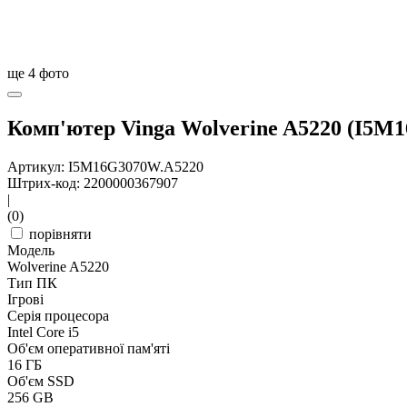
ще
4
фото
Комп'ютер Vinga Wolverine A5220 (I5M
Артикул: I5M16G3070W.A5220
Штрих-код: 2200000367907
|
(0)
порівняти
Модель
Wolverine A5220
Тип ПК
Ігрові
Серія процесора
Intel Core i5
Об'єм оперативної пам'яті
16 ГБ
Об'єм SSD
256 GB