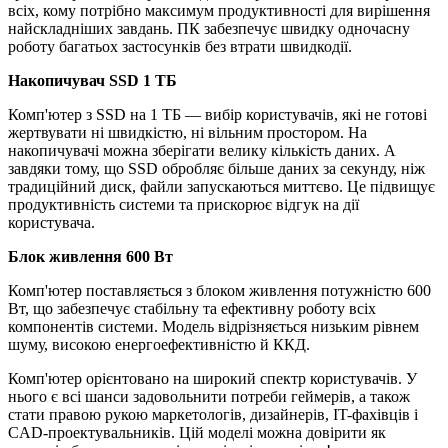
всіх, кому потрібно максимум продуктивності для вирішення
найскладніших завдань. ПК забезпечує швидку одночасну
роботу багатьох застосунків без втрати швидкодії.
Накопичувач SSD 1 ТБ
Комп'ютер з SSD на 1 ТБ — вибір користувачів, які не готові
жертвувати ні швидкістю, ні вільним простором. На
накопичувачі можна зберігати велику кількість даних. А
завдяки тому, що SSD обробляє більше даних за секунду, ніж
традиційний диск, файли запускаються миттєво. Це підвищує
продуктивність системи та прискорює відгук на дії
користувача.
Блок живлення 600 Вт
Комп'ютер поставляється з блоком живлення потужністю 600
Вт, що забезпечує стабільну та ефективну роботу всіх
компонентів системи. Модель відрізняється низьким рівнем
шуму, високою енергоефективністю й ККД.
Комп'ютер орієнтовано на широкий спектр користувачів. У
нього є всі шанси задовольнити потреби геймерів, а також
стати правою рукою маркетологів, дизайнерів, IT-фахівців і
CAD-проектувальників. Цій моделі можна довірити як