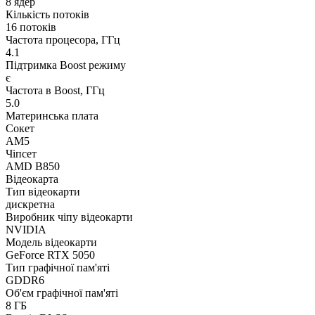
8 ядер
Кількість потоків
16 потоків
Частота процесора, ГГц
4.1
Підтримка Boost режиму
є
Частота в Boost, ГГц
5.0
Материнська плата
Сокет
AM5
Чіпсет
AMD B850
Відеокарта
Тип відеокарти
дискретна
Виробник чіпу відеокарти
NVIDIA
Модель відеокарти
GeForce RTX 5050
Тип графічної пам'яті
GDDR6
Об'єм графічної пам'яті
8 ГБ