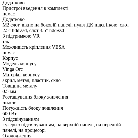
Додатково
Пристрої введення в комплекті
немає
Додатково
M2 слот, вікно на боковій панелі, пульт ДК підсвіткою, слот
2.5" hdd\ssd, слот 3.5" hdd\ssd
З підтримкою VR
так
Можливість кріплення VESA
немає
Корпус
Модель корпусу
Vinga Orc
Матеріал корпусу
акрил, метал, пластик, скло
Товщина металу
0.5 мм
Розташування блоку живлення
нижнє
Потужність блоку живлення
600 Вт
З підсвічуванням
кулери з підсвічуванням, на верхній панелі, на передній
панелі, на процесорі
Охолодження