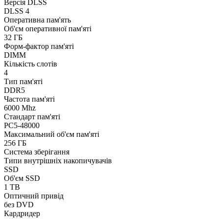
Версія DLSS
DLSS 4
Оперативна пам'ять
Об'єм оперативної пам'яті
32 ГБ
Форм-фактор пам'яті
DIMM
Кількість слотів
4
Тип пам'яті
DDR5
Частота пам'яті
6000 Mhz
Стандарт пам'яті
PC5-48000
Максимальний об'єм пам'яті
256 ГБ
Система зберігання
Типи внутрішніх накопичувачів
SSD
Об'єм SSD
1 TB
Оптичний привід
без DVD
Кардридер