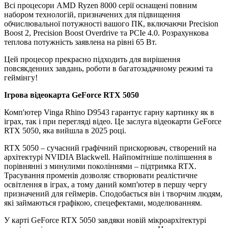
Всі процесори AMD Ryzen 8000 серії оснащені повним
набором технологій, призначених для підвищення
обчислювальної потужності вашого ПК, включаючи Precision
Boost 2, Precision Boost Overdrive та PCIe 4.0. Розрахункова
теплова потужність заявлена на рівні 65 Вт.
Цей процесор прекрасно підходить для вирішення
повсякденних завдань, роботи в багатозадачному режимі та
геймінгу!
Ігрова відеокарта GeForce RTX 5050
Комп'ютер Vinga Rhino D9543 гарантує гарну картинку як в
іграх, так і при перегляді відео. Це заслуга відеокарти GeForce
RTX 5050, яка вийшла в 2025 році.
RTX 5050 – сучасний графічний прискорювач, створений на
архітектурі NVIDIA Blackwell. Найпомітніше поліпшення в
порівнянні з минулими поколіннями – підтримка RTX.
Трасування променів дозволяє створювати реалістичне
освітлення в іграх, а тому даний комп'ютер в першу чергу
призначений для геймерів. Сподобається він і творчим людям,
які займаються графікою, спецефектами, моделюванням.
У карті GeForce RTX 5050 завдяки новій мікроархітектурі