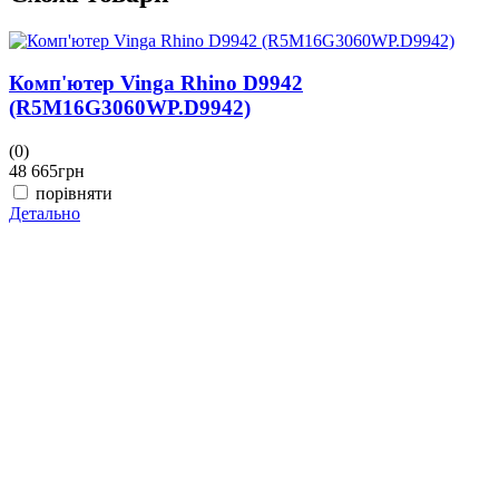
Комп'ютер Vinga Rhino D9942
(R5M16G3060WP.D9942)
(0)
48 665
грн
порівняти
Детально
(
4