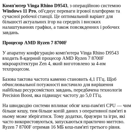
Комп'ютер Vinga Rhino D9543
, з операційною системою
Windows 11 Pro
, об'єднує переваги ігрової платформи та
сучасної робочої станції. Це оптимальний варіант для
більшості актуальних ігор на середніх і високих
налаштуваннях графіки, а також повсякденних і робочих
завдань.
Процесор AMD Ryzen 7 8700F
У апаратну конфігурацію комп'ютера Vinga Rhino D9543
входить 8-ядерний процесор AMD Ryzen 7 8700F
мікроархітектури Zen 4, який виготовлено за 4-нм
техпроцесом.
Базова тактова частота каменю становить 4,1 ГГц. Щоб
обчислювальної потужності вистачило для вирішення
найбільш ресурсомістких завдань, передбачена технологія
Precision Boost, яка підвищує частоту до 5,0 ГГц.
На швидкодію системи впливає обсяг кеш-пам'яті CPU — чим
більше кешу, тим більше копій даних з оперативної пам'яті в
ньому може зберігатися. Тому додатки, браузери та ігри, які
часто використовуються, запускаються практично миттєво.
Ryzen 7 8700F отримав 16 МБ кеш-пам'яті третього рівня.