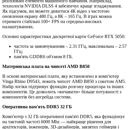
реалізовані елементи машинного навчання. Наприклад,
технологія NVIDIA DLSS 4 забезпечує краще згладжування.
Як підсумок, ви можете дивитися 4К відео з частотою
оновлення екрану 480 Гц, а 8К – 165 Гц. В іграх можна
отримати стабільні 100+ FPS на середньо-високих
налаштуваннях.
Основні характеристики дискретної карти GeForce RTX 5050:
частота за замовчуванням – 2.31 ГГц, максимальна – 2.57
ГГц;
пам'ять GDDR6 об'ємом 8 ГБ.
Материнська плата на чипсеті AMD B850
В основі материнської плати, яку встановлено в комп'ютер
Vinga Rhino D9543, лежить чипсет AMD B850 з сокетом AM5.
Набір логіки підтримує функцію розгону процесора та інших
компонентів. Це дозволить «вичавити» більше потужності з
компонентів без апгрейда системи.
Оперативна пам'ять DDR5 32 ГБ
Комп'ютер з 32 ГБ оперативної пам'яті DDR5, яка функціонує
на тактовій частоті 6000 Mhz — найкраще рішення для
архітекторів, інженерів, 3D-дизайнерів, завзятих геймерів і