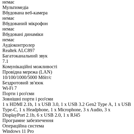
немає
Мультимедіа
Вбудована веб-камера
немає
Вбудований мікрофон
немає
Вбудовані динаміки
немає
Аудіоконтролер
Realtek ALC897
Багатоканальний звук
7.1
Комунікаційні можливості
Провідна мережа (LAN)
10/100/1000/5000 Мбіт/с
Бездротовий зв'язок
Wi-Fi 7
Порти і роз'єми
Зовнішні порти і роз'єми
1 x HDMI 2.1b, 1 x USB 3.0, 1 x USB 3.2 Gen2 Type А, 1 x USB
Type-C, 1 x Нeadphone, 1 х Microphone, 3 x Audio, 3 x
DisplayPort 2.1b, 6 x USB 2.0, 1 x RJ45
Програмне забезпечення
Операційна система
Windows 11 Pro