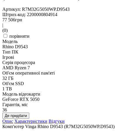
Артикул: R7M32G5050WP.D9543
Штрих-код: 2200000804914
77 506
грн
|
(0)
порівняти
Модель
Rhino D9543
Тип ПК
Ігрові
Серія процесора
AMD Ryzen 7
Об'єм оперативної пам'яті
32 ГБ
Об'єм SSD
1 TB
Модель відеокарти
GeForce RTX 5050
Гарантія, міс
36
Де придбати
Опис
Характеристики
Відгуки
Комп'ютер Vinga Rhino D9543 (R7M32G5050WP.D9543)