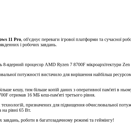
ws 11 Pro
,
об'єднує переваги ігрової платформи та сучасної роб
сякденних і робочих завдань.
ь 8-ядерний процесор AMD Ryzen 7 8700F мікроархітектури Zen 
альної потужності вистачило для вирішення найбільш ресурсоміст
ше кешу, тим більше копій даних з оперативної пам'яті в ньому м
00F отримав 16 МБ кеш-пам'яті третього рівня.
технологій, призначених для підвищення обчислювальної потужно
 на рівні 65 Вт.
 завдань, роботи в багатозадачному режимі та геймінгу!