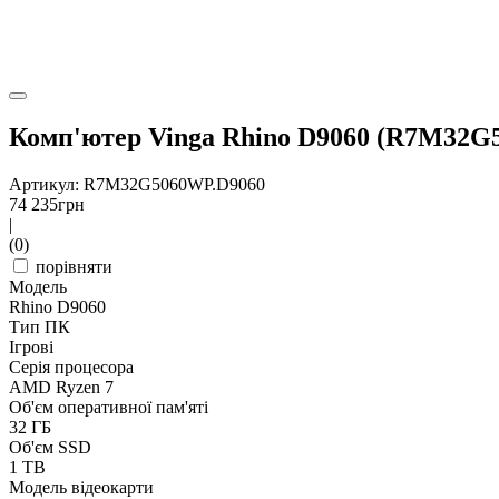
Комп'ютер Vinga Rhino D9060 (R7M32G
Артикул: R7M32G5060WP.D9060
74 235
грн
|
(0)
порівняти
Модель
Rhino D9060
Тип ПК
Ігрові
Серія процесора
AMD Ryzen 7
Об'єм оперативної пам'яті
32 ГБ
Об'єм SSD
1 TB
Модель відеокарти