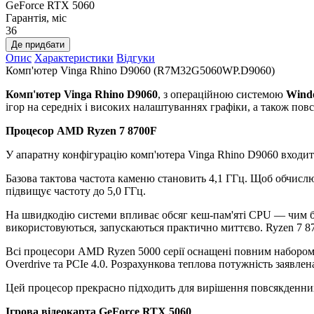
GeForce RTX 5060
Гарантія, міс
36
Де придбати
Опис
Характеристики
Відгуки
Комп'ютер Vinga Rhino D9060 (R7M32G5060WP.D9060)
Комп'ютер Vinga Rhino D9060
, з операційною системою
Windo
ігор на середніх і високих налаштуваннях графіки, а також пов
Процесор AMD Ryzen 7 8700F
У апаратну конфігурацію комп'ютера Vinga Rhino D9060 входит
Базова тактова частота каменю становить 4,1 ГГц. Щоб обчислюв
підвищує частоту до 5,0 ГГц.
На швидкодію системи впливає обсяг кеш-пам'яті CPU — чим біль
використовуються, запускаються практично миттєво. Ryzen 7 87
Всі процесори AMD Ryzen 5000 серії оснащені повним набором 
Overdrive та PCIe 4.0. Розрахункова теплова потужність заявлена
Цей процесор прекрасно підходить для вирішення повсякденних
Ігрова відеокарта GeForce RTX 5060