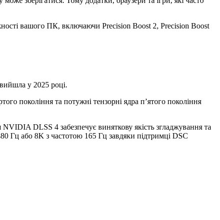
оже зберігатися. Тому додатки, браузери та ігри, які часто
сті вашого ПК, включаючи Precision Boost 2, Precision Boost
 вийшла у 2025 році.
того покоління та потужні тензорні ядра п’ятого покоління
я NVIDIA DLSS 4 забезпечує виняткову якість згладжування та
480 Гц або 8K з частотою 165 Гц завдяки підтримці DSC