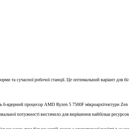
форми та сучасної робочої станції. Це оптимальний варіант для б
ь 6-ядерний процесор AMD Ryzen 5 7500F мікроархітектури Zen 
альної потужності вистачило для вирішення найбільш ресурсоміст