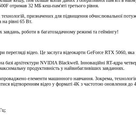
ше кешу, тим більше копій даних з оперативної пам'яті в ньому м
00F отримав 32 МБ кеш-пам'яті третього рівня.
технологій, призначених для підвищення обчислювальної потужно
 на рівні 65 Вт.
 завдань, роботи в багатозадачному режимі та геймінгу!
при перегляді відео. Це заслуга відеокарти GeForce RTX 5060, яка
базі архітектури NVIDIA Blackwell. Інноваційні RT-ядра четвер
максимальну продуктивність у найвибагливіших завданнях.
і впроваджено елементи машинного навчання. Зокрема, технологі
тися відтворенням відео у форматі 4K з частотою оновлення до 
Гц;