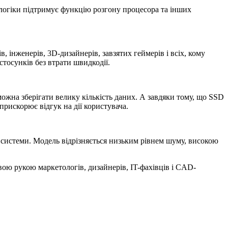
логіки підтримує функцію розгону процесора та інших
 інженерів, 3D-дизайнерів, завзятих геймерів і всіх, кому
тосунків без втрати швидкодії.
можна зберігати велику кількість даних. А завдяки тому, що SSD
рискорює відгук на дії користувача.
 системи. Модель відрізняється низьким рівнем шуму, високою
вою рукою маркетологів, дизайнерів, IT-фахівців і CAD-