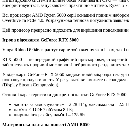
На швидкодію системи впливає обсяг кеш-пам'яті CPU — чим біль
використовуються, запускаються практично миттєво. Ryzen 5 75
Всі процесори AMD Ryzen 5000 серії оснащені повним набором 
Overdrive та PCIe 4.0. Розрахункова теплова потужність заявлена
Цей процесор прекрасно підходить для вирішення повсякденних
Ігрова відеокарта GeForce RTX 5060
Vinga Rhino D9046 гарантує гарне зображення як в іграх, так і 
RTX 5060 — це передовий графічний прискорювач, створений на 
забезпечують проривні можливості нейронного рендерингу та 
У відеокарті GeForce RTX 5060 завдяки новій мікроархітектур
покращує продуктивність. У результаті ви зможете насолоджува
(Display Stream Compression).
Основні характеристики дискретної картки GeForce RTX 5060:
частота за замовчуванням – 2.28 ГГц; максимальна – 2.5 Г
пам'ять GDDR7 об'ємом 8 ГБ;
ширина інтерфейсу пам'яті – 128 біт.
Материнська плата на чипсеті AMD B650