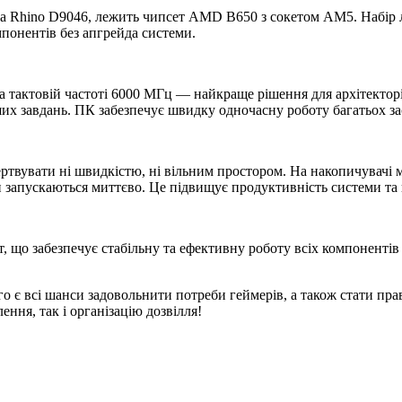
nga Rhino D9046, лежить чипсет AMD B650 з сокетом AM5. Набір 
понентів без апгрейда системи.
 тактовій частоті 6000 МГц — найкраще рішення для архітекторів,
х завдань. ПК забезпечує швидку одночасну роботу багатьох зас
ертвувати ні швидкістю, ні вільним простором. На накопичувачі 
и запускаються миттєво. Це підвищує продуктивність системи та п
 що забезпечує стабільну та ефективну роботу всіх компонентів
о є всі шанси задовольнити потреби геймерів, а також стати пра
ння, так і організацію дозвілля!