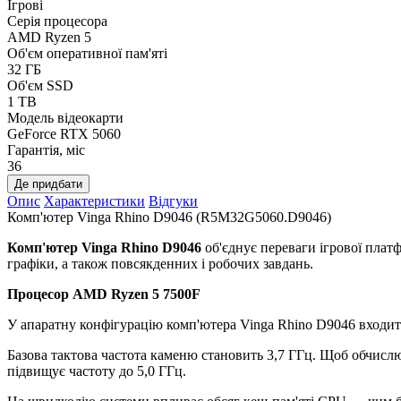
Ігрові
Серія процесора
AMD Ryzen 5
Об'єм оперативної пам'яті
32 ГБ
Об'єм SSD
1 TB
Модель відеокарти
GeForce RTX 5060
Гарантія, міс
36
Де придбати
Опис
Характеристики
Відгуки
Комп'ютер Vinga Rhino D9046 (R5M32G5060.D9046)
Комп'ютер Vinga Rhino D9046
об'єднує переваги ігрової плат
графіки, а також повсякденних і робочих завдань.
Процесор AMD Ryzen 5 7500F
У апаратну конфігурацію комп'ютера Vinga Rhino D9046 входит
Базова тактова частота каменю становить 3,7 ГГц. Щоб обчислюв
підвищує частоту до 5,0 ГГц.