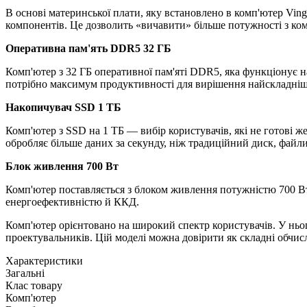
В основі материнської плати, яку встановлено в комп'ютер Vi
компонентів. Це дозволить «вичавити» більше потужності з ком
Оперативна пам'ять DDR5 32 ГБ
Комп'ютер з 32 ГБ оперативної пам'яті DDR5, яка функціонує на
потрібно максимум продуктивності для вирішення найскладніши
Накопичувач SSD 1 ТБ
Комп'ютер з SSD на 1 ТБ — вибір користувачів, які не готові ж
обробляє більше даних за секунду, ніж традиційний диск, файл
Блок живлення 700 Вт
Комп'ютер поставляється з блоком живлення потужністю 700 Вт,
енергоефективністю й ККД.
Комп'ютер орієнтовано на широкий спектр користувачів. У ньог
проектувальників. Цій моделі можна довірити як складні обчисле
Характеристики
Загальні
Клас товару
Комп'ютер