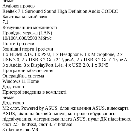
немає
Аудіоконтролер
Realtek 7.1 Surround Sound High Definition Audio CODEC
Багатоканальний звук
7.1
Комунікаційні можливості
Провідна мережа (LAN)
10/100/1000/2500 Мбіт/с
Порти і роз'єми
Зовнішні порти і роз'єми
1 x HDMI 2.1a, 1 x PS/2, 1 x Нeadphone, 1 х Microphone, 2 x
USB 3.0, 2 x USB 3.2 Gen 2 Type-A, 2 x USB 3.2 Gen1 Type A,
3 x Audio, 3 x DisplayPort 1.4a, 4 x USB 2.0, 1 x RJ45
Програмне забезпечення
Операційна система
Windows 11 Home
Додатково
Пристрої введення в комплекті
немає
Додатково
M2 слот, Powered by ASUS, блок живлення ASUS, відеокарта
ASUS, вікно на боковій панелі, контролер вбудованого
підсвічування, материнська плата ASUS, пульт ДК підсвіткою,
слот 2.5" hdd\ssd, слот 3.5" hdd\ssd
З підтримкою VR