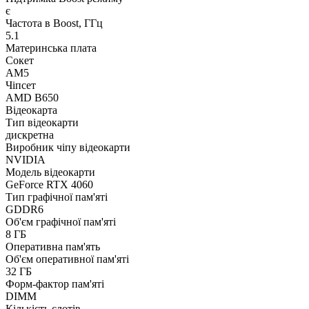
є
Частота в Boost, ГГц
5.1
Материнська плата
Сокет
AM5
Чіпсет
AMD B650
Відеокарта
Тип відеокарти
дискретна
Виробник чіпу відеокарти
NVIDIA
Модель відеокарти
GeForce RTX 4060
Тип графічної пам'яті
GDDR6
Об'єм графічної пам'яті
8 ГБ
Оперативна пам'ять
Об'єм оперативної пам'яті
32 ГБ
Форм-фактор пам'яті
DIMM
Кількість слотів