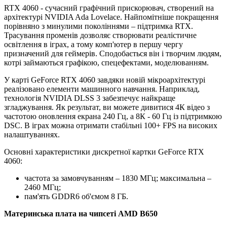
RTX 4060 - сучасний графічний прискорювач, створений на
архітектурі NVIDIA Ada Lovelace. Найпомітніше покращення
порівняно з минулими поколіннями – підтримка RTX.
Трасування променів дозволяє створювати реалістичне
освітлення в іграх, а тому комп'ютер в першу чергу
призначений для геймерів. Сподобається він і творчим людям,
котрі займаються графікою, спецефектами, моделюванням.
У карті GeForce RTX 4060 завдяки новій мікроархітектурі
реалізовано елементи машинного навчання. Наприклад,
технологія NVIDIA DLSS 3 забезпечує найкраще
згладжування. Як результат, ви можете дивитися 4К відео з
частотою оновлення екрана 240 Гц, а 8К - 60 Гц із підтримкою
DSC. В іграх можна отримати стабільні 100+ FPS на високих
налаштуваннях.
Основні характеристики дискретної картки GeForce RTX
4060:
частота за замовчуванням – 1830 МГц; максимальна –
2460 МГц;
пам'ять GDDR6 об'ємом 8 ГБ.
Материнська плата на чипсеті AMD B650