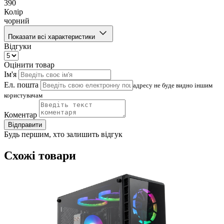
390
Колір
чорний
Показати всі характеристики
Відгуки
Оцінити товар
Ім'я
Ел. пошта
адресу не буде видно іншим
користувачам
Коментар
Відправити
Будь першим, хто залишить відгук
Схожі товари