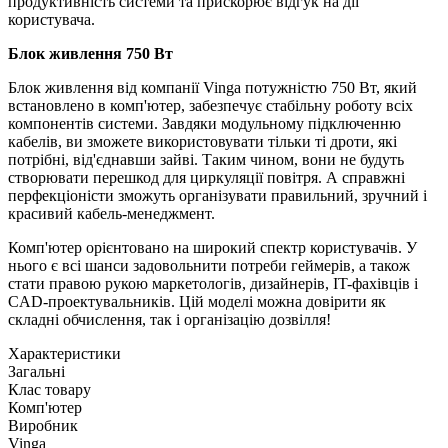
продуктивність системи та прискорює відгук на дії
користувача.
Блок живлення 750 Вт
Блок живлення від компанії Vinga потужністю 750 Вт, який
встановлено в комп'ютер, забезпечує стабільну роботу всіх
компонентів системи. Завдяки модульному підключенню
кабелів, ви зможете використовувати тільки ті дроти, які
потрібні, від'єднавши зайві. Таким чином, вони не будуть
створювати перешкод для циркуляції повітря. А справжні
перфекціоністи зможуть організувати правильний, зручний і
красивий кабель-менеджмент.
Комп'ютер орієнтовано на широкий спектр користувачів. У
нього є всі шанси задовольнити потреби геймерів, а також
стати правою рукою маркетологів, дизайнерів, IT-фахівців і
CAD-проектувальників. Цій моделі можна довірити як
складні обчислення, так і організацію дозвілля!
Характеристики
Загальні
Клас товару
Комп'ютер
Виробник
Vinga