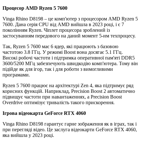
Процесор AMD Ryzen 5 7600
Vinga Rhino D8198 – це комп'ютер з процесором AMD Ryzen 5
7600. Дана серія CPU від AMD вийшла в 2023 році, і є 7
поколінням Ryzen. Чіплет процесора зроблений із
застосуванням передового на даний момент 5-нм техпроцесу.
Так, Ryzen 5 7600 має 6 ядер, які працюють з базовою
частотою 3.8 ГГц. У режимі Boost вона досягає 5.1 ГГц.
Високі робочі частоти і підтримка оперативної пам'яті DDR5
3600/5200 МГц забезпечують швидкодію комп'ютера. Тому він
підійде як для ігор, так і для роботи з вимогливими
програмами.
Ryzen 5 7600 працює на архітектурі Zen 4, яка підтримує ряд
корисних функцій. Наприклад, Precision Boost 2 автоматично
підвищує частоти при навантаженнях, а Precision Boost
Overdrive оптимізує тривалість такого прискорення.
Ігрова відеокарта GeForce RTX 4060
Vinga Rhino D8198 гарантує гарне зображення як в іграх, так і
при перегляді відео. Це заслуга відеокарти GeForce RTX 4060,
яка вийшла у 2023 році.