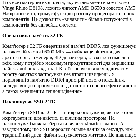
В основі материнської плати, яку встановлено в комп'ютер
Vinga Rhino D8198, лежить чипсет AMD B650 з сокетом AM5.
Набір логіки підтримує функцію розгону процесора та інших
компонентів. Це дозволить «вичавити» більше потужності з
компонентів без апгрейда системи.
Оперативна пам'ять 32 ГБ
Комп'ютер з 32 ГБ оперативної пам'яті DDR5, яка функціонує
на тактовій частоті 6000 Mhz — найкраще рішення для
архітекторів, інженерів, 3D-дизайнерів, завзятих геймерів і
всіх, кому потрібно максимум продуктивності для вирішення
найскладніших завдань. ПК забезпечує швидку одночасну
роботу багатьох застосунків без втрати швидкодії. У
порівнянні з пам'яттю DDR4 пристрій нового покоління,
володіє вищою пропускною здатністю та енергоефективністю,
а також зменшеним тепловиділенням.
Накопичувач SSD 2 ТБ
Комп'ютер з SSD на 2 ТБ — вибір користувачів, які не готові
жертвувати ні швидкістю, ні вільним простором. На
накопичувачі можна зберігати велику кількість даних. А
завдяки тому, що SSD обробляє більше даних за секунду, ніж
традиційний диск, файли запускаються миттєво. Це підвищує