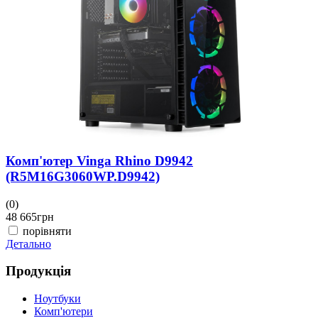
(
4
Д
Комп'ютер Vinga Rhino D9942
(R5M16G3060WP.D9942)
(0)
48 665
грн
порівняти
Детально
Продукція
Ноутбуки
Комп'ютери