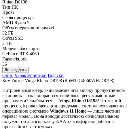
Rhino D8198
Тип ПК
Ігрові
Серія процесора
AMD Ryzen 5
Об'єм оперативної пам'яті
32 ГБ
Об'єм SSD
2 TB
Модель відеокарти
GeForce RTX 4060
Гарантія, міс
36
Де придбати
Опис
Характеристики
Відгуки
Комп'ютер Vinga Rhino D8198 (R5M32G4060WH.D8198)
Потрібен комп'ютер, який забезпечить високу продуктивність
в топових іграх і впорається з найбільш ресурсомісткими
програмами? Знайомтеся —
Vinga Rhino D8198
! Потужний
процесор, ігрова відеокарта, продумана система охолодження і
операційною системою
Windows 11 Home
— лише частина
переваг моделі. Вона володіє достатньою обчислювальною
потужністю для ігор класу ААА та комфортної роботи в
професійних застосунках.