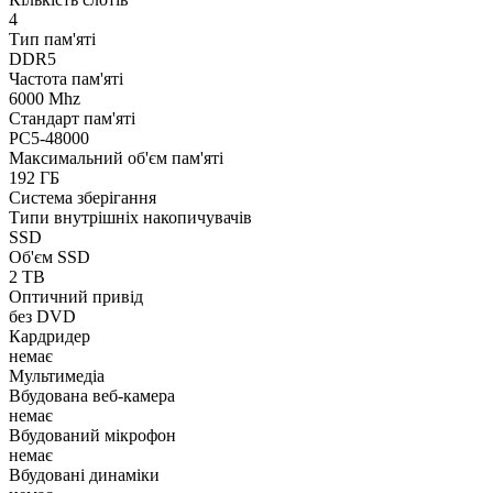
4
Тип пам'яті
DDR5
Частота пам'яті
6000 Mhz
Стандарт пам'яті
PC5-48000
Максимальний об'єм пам'яті
192 ГБ
Система зберігання
Типи внутрішніх накопичувачів
SSD
Об'єм SSD
2 TB
Оптичний привід
без DVD
Кардридер
немає
Мультимедіа
Вбудована веб-камера
немає
Вбудований мікрофон
немає
Вбудовані динаміки