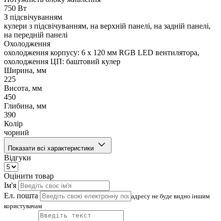
750 Вт
З підсвічуванням
кулери з підсвічуванням, на верхній панелі, на задній панелі,
на передній панелі
Охолодження
охолодження корпусу: 6 x 120 мм RGB LED вентилятора,
охолодження ЦП: баштовий кулер
Ширина, мм
225
Висота, мм
450
Глибина, мм
390
Колір
чорний
Показати всі характеристики
Відгуки
Оцінити товар
Ім'я
Ел. пошта
адресу не буде видно іншим
користувачам