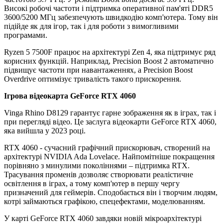
Високі робочі частоти і підтримка оперативної пам'яті DDR5
3600/5200 МГц забезпечують швидкодію комп'ютера. Тому він
підійде як для ігор, так і для роботи з вимогливими
програмами.
Ryzen 5 7500F працює на архітектурі Zen 4, яка підтримує ряд
корисних функцій. Наприклад, Precision Boost 2 автоматично
підвищує частоти при навантаженнях, а Precision Boost
Overdrive оптимізує тривалість такого прискорення.
Ігрова відеокарта GeForce RTX 4060
Vinga Rhino D8129 гарантує гарне зображення як в іграх, так і
при перегляді відео. Це заслуга відеокарти GeForce RTX 4060,
яка вийшла у 2023 році.
RTX 4060 - сучасний графічний прискорювач, створений на
архітектурі NVIDIA Ada Lovelace. Найпомітніше покращення
порівняно з минулими поколіннями – підтримка RTX.
Трасування променів дозволяє створювати реалістичне
освітлення в іграх, а тому комп'ютер в першу чергу
призначений для геймерів. Сподобається він і творчим людям,
котрі займаються графікою, спецефектами, моделюванням.
У карті GeForce RTX 4060 завдяки новій мікроархітектурі