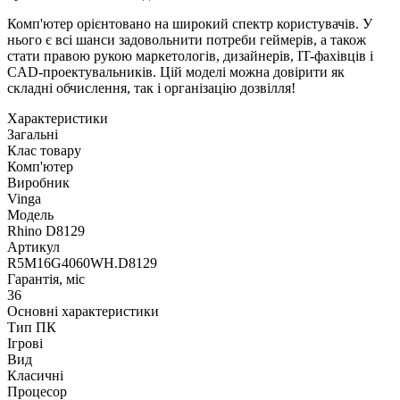
Комп'ютер орієнтовано на широкий спектр користувачів. У
нього є всі шанси задовольнити потреби геймерів, а також
стати правою рукою маркетологів, дизайнерів, IT-фахівців і
CAD-проектувальників. Цій моделі можна довірити як
складні обчислення, так і організацію дозвілля!
Характеристики
Загальні
Клас товару
Комп'ютер
Виробник
Vinga
Модель
Rhino D8129
Артикул
R5M16G4060WH.D8129
Гарантія, міс
36
Основні характеристики
Тип ПК
Ігрові
Вид
Класичні
Процесор