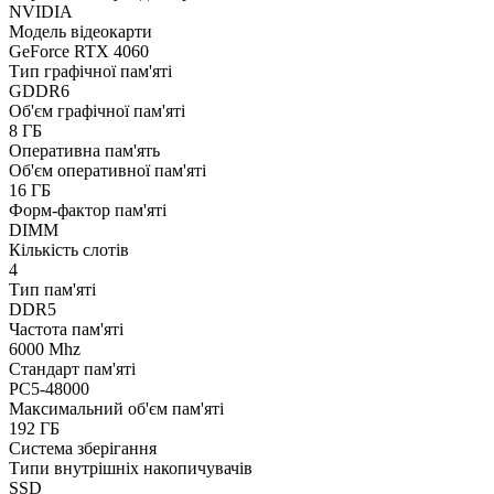
NVIDIA
Модель відеокарти
GeForce RTX 4060
Тип графічної пам'яті
GDDR6
Об'єм графічної пам'яті
8 ГБ
Оперативна пам'ять
Об'єм оперативної пам'яті
16 ГБ
Форм-фактор пам'яті
DIMM
Кількість слотів
4
Тип пам'яті
DDR5
Частота пам'яті
6000 Mhz
Стандарт пам'яті
PC5-48000
Максимальний об'єм пам'яті
192 ГБ
Система зберігання
Типи внутрішніх накопичувачів
SSD