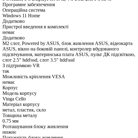
Програмне забезпечення
Операційна система
Windows 11 Home
Додатково
Пристрої введення в комплекті
немає
Додатково
M2 слот, Powered by ASUS, блок живлення ASUS, відеокарта
ASUS, вікно на боковій панелі, контролер вбудованого
підсвічування, материнська плата ASUS, пульт ДК підсвіткою,
слот 2.5" hdd\ssd, слот 3.5" hdd\ssd
З підтримкою VR
так
Можливість кріплення VESA
немає
Корпус
Модель корпусу
Vinga Cello
Матеріал корпусу
метал, пластик, скло
Товщина металу
0.75 мм
Розташування блоку живлення
нижнє
Потужність блоку живлення