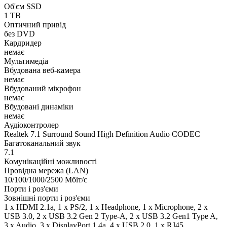
Об'єм SSD
1 TB
Оптичний привід
без DVD
Кардридер
немає
Мультимедіа
Вбудована веб-камера
немає
Вбудований мікрофон
немає
Вбудовані динаміки
немає
Аудіоконтролер
Realtek 7.1 Surround Sound High Definition Audio CODEC
Багатоканальний звук
7.1
Комунікаційні можливості
Провідна мережа (LAN)
10/100/1000/2500 Мбіт/с
Порти і роз'єми
Зовнішні порти і роз'єми
1 x HDMI 2.1a, 1 x PS/2, 1 x Нeadphone, 1 х Microphone, 2 x
USB 3.0, 2 x USB 3.2 Gen 2 Type-A, 2 x USB 3.2 Gen1 Type A,
3 x Audio, 3 x DisplayPort 1.4a, 4 x USB 2.0, 1 x RJ45