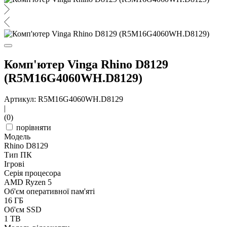
Комп'ютер Vinga Rhino D8129
(R5M16G4060WH.D8129)
Артикул: R5M16G4060WH.D8129
|
(0)
порівняти
Модель
Rhino D8129
Тип ПК
Ігрові
Серія процесора
AMD Ryzen 5
Об'єм оперативної пам'яті
16 ГБ
Об'єм SSD
1 TB