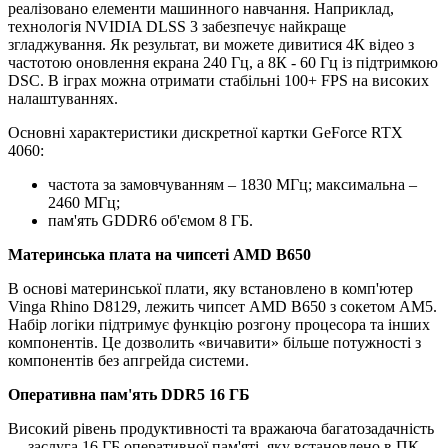
реалізовано елементи машинного навчання. Наприклад,
технологія NVIDIA DLSS 3 забезпечує найкраще
згладжування. Як результат, ви можете дивитися 4К відео з
частотою оновлення екрана 240 Гц, а 8К - 60 Гц із підтримкою
DSC. В іграх можна отримати стабільні 100+ FPS на високих
налаштуваннях.
Основні характеристики дискретної картки GeForce RTX
4060:
частота за замовчуванням – 1830 МГц; максимальна –
2460 МГц;
пам'ять GDDR6 об'ємом 8 ГБ.
Материнська плата на чипсеті AMD B650
В основі материнської плати, яку встановлено в комп'ютер
Vinga Rhino D8129, лежить чипсет AMD B650 з сокетом AM5.
Набір логіки підтримує функцію розгону процесора та інших
компонентів. Це дозволить «вичавити» більше потужності з
компонентів без апгрейда системи.
Оперативна пам'ять DDR5 16 ГБ
Високий рівень продуктивності та вражаюча багатозадачність
— заслуга 16 ГБ оперативної пам'яті, яку встановлено в ПК.