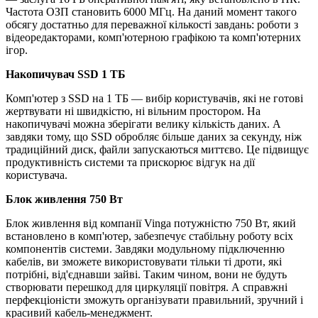
Частота ОЗП становить 6000 МГц. На даний момент такого
обсягу достатньо для переважної кількості завдань: роботи з
відеоредакторами, комп'ютерною графікою та комп'ютерних
ігор.
Накопичувач SSD 1 ТБ
Комп'ютер з SSD на 1 ТБ — вибір користувачів, які не готові
жертвувати ні швидкістю, ні вільним простором. На
накопичувачі можна зберігати велику кількість даних. А
завдяки тому, що SSD обробляє більше даних за секунду, ніж
традиційний диск, файли запускаються миттєво. Це підвищує
продуктивність системи та прискорює відгук на дії
користувача.
Блок живлення 750 Вт
Блок живлення від компанії Vinga потужністю 750 Вт, який
встановлено в комп'ютер, забезпечує стабільну роботу всіх
компонентів системи. Завдяки модульному підключенню
кабелів, ви зможете використовувати тільки ті дроти, які
потрібні, від'єднавши зайві. Таким чином, вони не будуть
створювати перешкод для циркуляції повітря. А справжні
перфекціоністи зможуть організувати правильний, зручний і
красивий кабель-менеджмент.