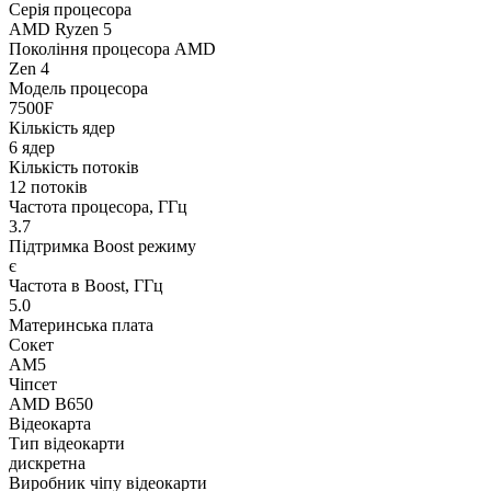
Серія процесора
AMD Ryzen 5
Покоління процесора AMD
Zen 4
Модель процесора
7500F
Кількість ядер
6 ядер
Кількість потоків
12 потоків
Частота процесора, ГГц
3.7
Підтримка Boost режиму
є
Частота в Boost, ГГц
5.0
Материнська плата
Сокет
AM5
Чіпсет
AMD B650
Відеокарта
Тип відеокарти
дискретна
Виробник чіпу відеокарти