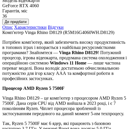
Модель відеокарти
GeForce RTX 4060
Гарантія, міс
36
Де придбати
Опис
Характеристики
Відгуки
Комп'ютер Vinga Rhino D8129 (R5M16G4060WH.D8129)
Потрібен комп'ютер, який забезпечить високу продуктивність
в топових іграх і впорається з найбільш ресурсомісткими
програмами? Знайомтеся —
Vinga Rhino D8129
! Потужний
процесор, ігрова відеокарта, продумана система охолодження і
операційною системою
Windows 11 Home
— лише частина
переваг моделі. Вона володіє достатньою обчислювальною
потужністю для ігор класу ААА та комфортної роботи в
професійних застосунках.
Процесор AMD Ryzen 5 7500F
Vinga Rhino D8129 – це комп'ютер з процесором AMD Ryzen 5
7500F. Дана серія CPU від AMD вийшла в 2023 році, і є 7
поколінням Ryzen. Чіплет процесора зроблений із
застосуванням передового на даний момент 5-нм техпроцесу.
Так, Ryzen 5 7500F має 6 ядер, які працюють з базовою
частотою 3.7 ГГц. У режимі Boost вона досягає 5.0 ГГц.