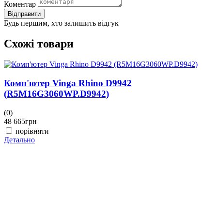
Коментар
Відправити
Будь першим, хто залишить відгук
Схожі товари
Комп'ютер Vinga Rhino D9942
(R5M16G3060WP.D9942)
(0)
(
48 665
грн
4
порівняти
Детально
Д