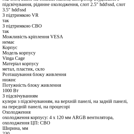
підсвічування, рідинне охолодження, слот 2.5" hdd\ssd, слот
3.5" hdd\ssd
З підтримкою VR
так
З підтримкою СВО
так
Можливість кріплення VESA
немає
Корпус
Модель корпусу
Vinga Cage
Матеріал корпусу
метал, пластик, скло
Розташування блоку живлення
нижнє
Потужність блоку живлення
1000 Вт
З підсвічуванням
кулери з підсвічуванням, на верхній панелі, на задній панелі,
на передній панелі, на процесорі
Охолодження
охолодження корпусу: 4 x 120 мм ARGB вентилятора,
охолодження ЦП: СВО
Ширина, мм
230