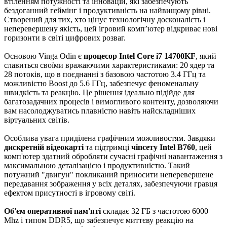
втіленням потужності та інновацій, які забезпечують
бездоганний геймінг і продуктивність на найвищому рівні.
Створений для тих, хто цінує технологічну досконалість і
неперевершену якість, цей ігровий комп’ютер відкриває нові
горизонти в світі цифрових розваг.
Основою Vinga Odin є
процесор Intel Core i7 14700KF
, який
славиться своїми вражаючими характеристиками: 20 ядер та
28 потоків, що в поєднанні з базовою частотою 3.4 ГГц та
можливістю Boost до 5.6 ГГц, забезпечує феноменальну
швидкість та реакцію. Це рішення ідеально підійде для
багатозадачних процесів і вимогливого контенту, дозволяючи
вам насолоджуватись плавністю навіть найскладніших
віртуальних світів.
Особлива увага приділена графічним можливостям. Завдяки
дискретній відеокарті
та підтримці
чіпсету Intel B760
, цей
комп'ютер здатний обробляти сучасні графічні навантаження з
максимальною деталізацією і продуктивністю. Такий
потужний "двигун" покликаний приносити неперевершене
передавання зображення у всіх деталях, забезпечуючи гравця
ефектом присутності в ігровому світі.
Об'єм оперативної пам'яті
складає 32 ГБ з частотою 6000
Mhz і типом DDR5, що забезпечує миттєву реакцію на