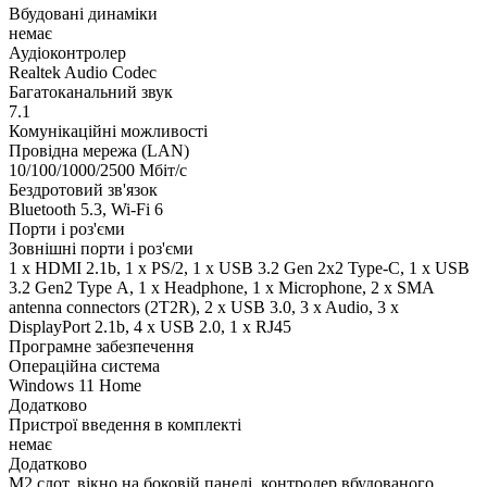
Вбудовані динаміки
немає
Аудіоконтролер
Realtek Audio Codec
Багатоканальний звук
7.1
Комунікаційні можливості
Провідна мережа (LAN)
10/100/1000/2500 Мбіт/с
Бездротовий зв'язок
Bluetooth 5.3, Wi-Fi 6
Порти і роз'єми
Зовнішні порти і роз'єми
1 x HDMI 2.1b, 1 x PS/2, 1 x USB 3.2 Gen 2x2 Type-C, 1 x USB
3.2 Gen2 Type А, 1 x Нeadphone, 1 х Microphone, 2 x SMA
antenna connectors (2T2R), 2 x USB 3.0, 3 x Audio, 3 x
DisplayPort 2.1b, 4 x USB 2.0, 1 x RJ45
Програмне забезпечення
Операційна система
Windows 11 Home
Додатково
Пристрої введення в комплекті
немає
Додатково
M2 слот, вікно на боковій панелі, контролер вбудованого