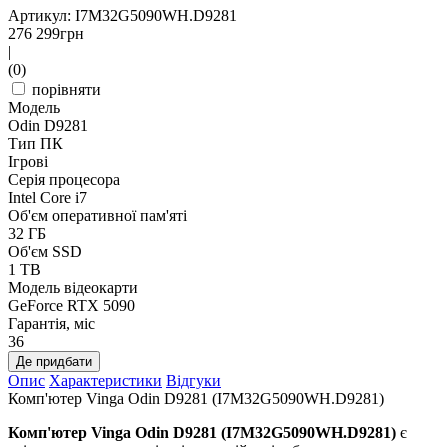
Артикул: I7M32G5090WH.D9281
276 299
грн
|
(0)
порівняти
Модель
Odin D9281
Тип ПК
Ігрові
Серія процесора
Intel Core i7
Об'єм оперативної пам'яті
32 ГБ
Об'єм SSD
1 TB
Модель відеокарти
GeForce RTX 5090
Гарантія, міс
36
Де придбати
Опис
Характеристики
Відгуки
Комп'ютер Vinga Odin D9281 (I7M32G5090WH.D9281)
Комп'ютер Vinga Odin D9281 (I7M32G5090WH.D9281)
є