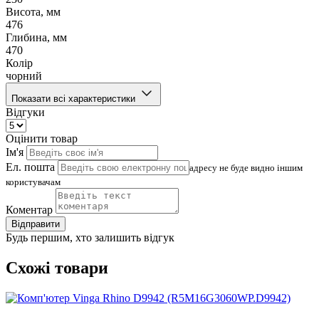
Висота, мм
476
Глибина, мм
470
Колір
чорний
Показати всі характеристики
Відгуки
Оцінити товар
Ім'я
Ел. пошта
адресу не буде видно іншим
користувачам
Коментар
Відправити
Будь першим, хто залишить відгук
Схожі товари