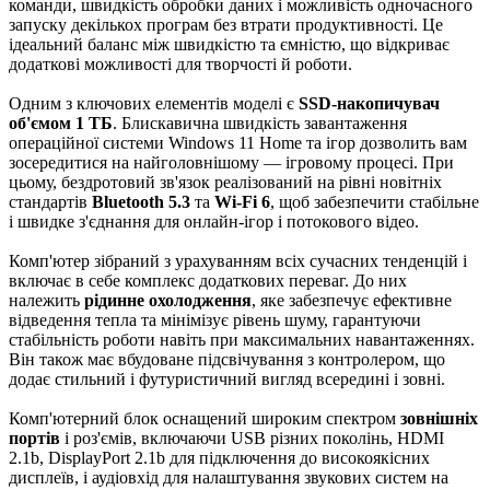
команди, швидкість обробки даних і можливість одночасного
запуску декількох програм без втрати продуктивності. Це
ідеальний баланс між швидкістю та ємністю, що відкриває
додаткові можливості для творчості й роботи.
Одним з ключових елементів моделі є
SSD-накопичувач
об'ємом 1 ТБ
. Блискавична швидкість завантаження
операційної системи Windows 11 Home та ігор дозволить вам
зосередитися на найголовнішому — ігровому процесі. При
цьому, бездротовий зв'язок реалізований на рівні новітніх
стандартів
Bluetooth 5.3
та
Wi-Fi 6
, щоб забезпечити стабільне
і швидке з'єднання для онлайн-ігор і потокового відео.
Комп'ютер зібраний з урахуванням всіх сучасних тенденцій і
включає в себе комплекс додаткових переваг. До них
належить
рідинне охолодження
, яке забезпечує ефективне
відведення тепла та мінімізує рівень шуму, гарантуючи
стабільність роботи навіть при максимальних навантаженнях.
Він також має вбудоване підсвічування з контролером, що
додає стильний і футуристичний вигляд всередині і зовні.
Комп'ютерний блок оснащений широким спектром
зовнішніх
портів
і роз'ємів, включаючи USB різних поколінь, HDMI
2.1b, DisplayPort 2.1b для підключення до високоякісних
дисплеїв, і аудіовхід для налаштування звукових систем на