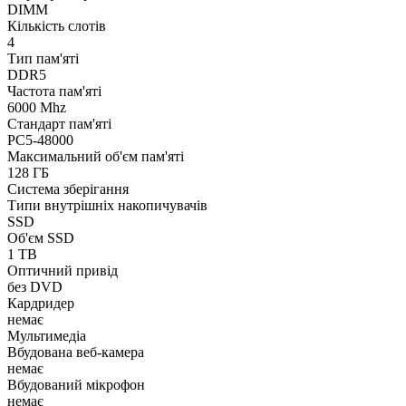
DIMM
Кількість слотів
4
Тип пам'яті
DDR5
Частота пам'яті
6000 Mhz
Стандарт пам'яті
PC5-48000
Максимальний об'єм пам'яті
128 ГБ
Система зберігання
Типи внутрішніх накопичувачів
SSD
Об'єм SSD
1 TB
Оптичний привід
без DVD
Кардридер
немає
Мультимедіа
Вбудована веб-камера
немає
Вбудований мікрофон
немає