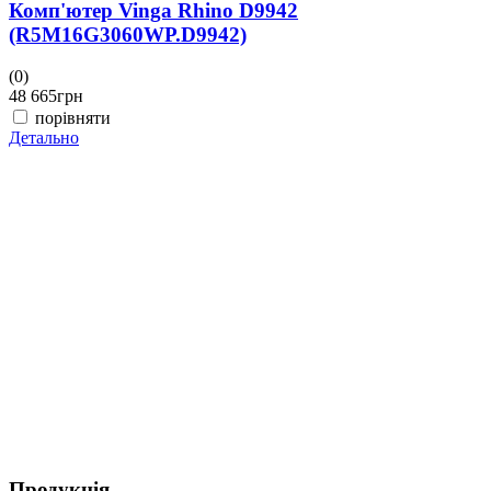
Комп'ютер Vinga Rhino D9942
(R5M16G3060WP.D9942)
(0)
(
48 665
грн
4
порівняти
Детально
Д
Продукція