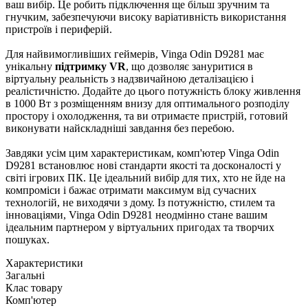
ваш вибір. Це робить підключення ще більш зручним та
гнучким, забезпечуючи високу варіативність використання
пристроїв і периферій.
Для найвимогливіших геймерів, Vinga Odin D9281 має
унікальну
підтримку VR
, що дозволяє зануритися в
віртуальну реальність з надзвичайною деталізацією і
реалістичністю. Додайте до цього потужність блоку живлення
в 1000 Вт з розміщенням внизу для оптимального розподілу
простору і охолодження, та ви отримаєте пристрій, готовий
виконувати найскладніші завдання без перебою.
Завдяки усім цим характеристикам, комп'ютер Vinga Odin
D9281 встановлює нові стандарти якості та досконалості у
світі ігрових ПК. Це ідеальний вибір для тих, хто не йде на
компроміси і бажає отримати максимум від сучасних
технологій, не виходячи з дому. Із потужністю, стилем та
інноваціями, Vinga Odin D9281 неодмінно стане вашим
ідеальним партнером у віртуальних пригодах та творчих
пошуках.
Характеристики
Загальні
Клас товару
Комп'ютер