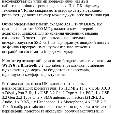
насолоджуватись чіткими зображеннями навіть в
найінтенсивніших ігрових сценаріях. Цей ПК підтримує
технології VR, що відкривають двері до світу віртуальної
реальності, де кожен геймер може відчути себе частиною гри.
Об’єм оперативної пам’яті складає 32 ГБ типу
DDR5
, що
працює на частоті 6000 МГц, надаючи комп'ютерові
додаткової шидкості для виконання численних завдань
одночасно. В якості внутрішнього накопичувача
використовується SSD на 1 ТБ, що гарантує швидкий доступ
до файлів і програм, зменшуючи час завантаження
операційної системи та ігор до мінімуму.
Комп'ютер оснащений сучасними бездротовими технологіями
Wi-Fi 6
та
Bluetooth 5.3
, що забезпечує швидке і стабільне
підключення до мережі та бездротових аксесуарів,
підвищуючи комфорт користування.
Роз'ємна панель цього ПК задовольнить навіть
найвибагливіших користувачів: 1 x HDMI 2.1b, 2 x USB 3.0, 3
x DisplayPort 2.1b, 1 x USB 3.2 Gen2 Type A, 1 x PS/2, 1 x USB
3.2 Gen 2x2 Type-C, 2 x SMA antenna connectors (2T2R), 3 x
Audio, 1 x RJ45, 1 x Нeadphone, 1 х Microphone, 4 x USB 2.0.
Такий набір роз'ємів дозволяє з легкістю підключати численні
периферійні пристрої та аксесуари, роблячи експлуатацію