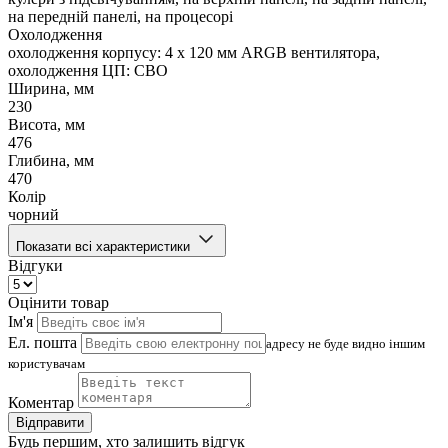
на передній панелі, на процесорі
Охолодження
охолодження корпусу: 4 x 120 мм ARGB вентилятора,
охолодження ЦП: СВО
Ширина, мм
230
Висота, мм
476
Глибина, мм
470
Колір
чорний
Показати всі характеристики
Відгуки
Оцінити товар
Ім'я
Ел. пошта
адресу не буде видно іншим
користувачам
Коментар
Відправити
Будь першим, хто залишить відгук