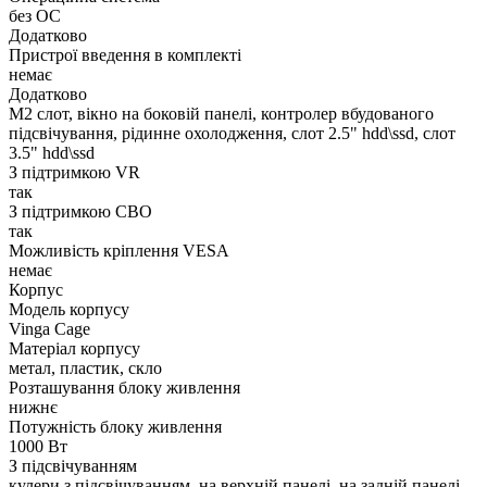
без ОС
Додатково
Пристрої введення в комплекті
немає
Додатково
M2 слот, вікно на боковій панелі, контролер вбудованого
підсвічування, рідинне охолодження, слот 2.5" hdd\ssd, слот
3.5" hdd\ssd
З підтримкою VR
так
З підтримкою СВО
так
Можливість кріплення VESA
немає
Корпус
Модель корпусу
Vinga Cage
Матеріал корпусу
метал, пластик, скло
Розташування блоку живлення
нижнє
Потужність блоку живлення
1000 Вт
З підсвічуванням
кулери з підсвічуванням, на верхній панелі, на задній панелі,