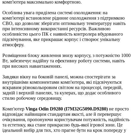
комп'ютера максимально комфортною.
Особлива увага приділена системі охолодження: на
комп'ютері встановлене рідинне охолодження з підтримкою
СВО, що дозволяє зберігати оптимальну температуру навіть
при інтенсивному використанні ресурсів. Важливою
особливістю цього ПК є наявність контролера вбудованого
підсвічування, яке прикрашає корпус і створює унікальну
атмосферу.
Розміщення блоку живлення знизу корпусу, з потужністю 1000
Вт, забезпечує надійну та ефективну роботу системи, навіть
при високих навантаженнях.
Завдяки вікну на боковій панелі, можна спостерігати за
внутрішніми компонентами комп'ютера, які підсвічуються
яскравим різнокольоровим світлом на процесорі, передній,
задній і верхній панелях, та кулерах, що додає особливого
стилю робочому середовищу.
Комп'ютер
Vinga Odin D9280 (I7M32G5090.D9280)
не просто
відповідає найвищим стандартам якості, але й перевершує
очікування, пропонуючи користувачам потужність, надійність
та естетику, яка стане прикрасою будь-якої ігрової зони. Це
ідеальний вибір для тих, хто прагне бути на крок попереду у