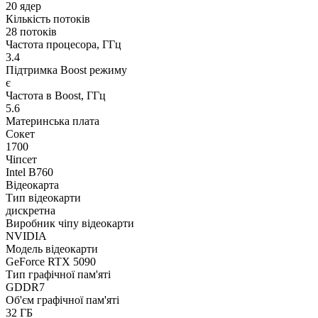
20 ядер
Кількість потоків
28 потоків
Частота процесора, ГГц
3.4
Підтримка Boost режиму
є
Частота в Boost, ГГц
5.6
Материнська плата
Сокет
1700
Чіпсет
Intel B760
Відеокарта
Тип відеокарти
дискретна
Виробник чіпу відеокарти
NVIDIA
Модель відеокарти
GeForce RTX 5090
Тип графічної пам'яті
GDDR7
Об'єм графічної пам'яті
32 ГБ