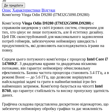
36
Де придбати
Опис
Характеристики
Відгуки
Комп'ютер Vinga Odin D9280 (I7M32G5090.D9280)
Комп’ютер
Vinga Odin D9280 (I7M32G5090.D9280)
є
справжнім шедевром у світі ігрових систем, створеним для
тих, хто цінує не лише потужність, але й естетику дизайну.
Цей ПК сконструйований для максимального задоволення
потреб геймерів, забезпечуючи неймовірну швидкість і
продуктивність, які дозволяють насолоджуватись іграми на
повну.
Серцем цього потужного комп'ютера є процесор
Intel Core i7
14700KF
. З двадцятьма ядрами та двадцятьма вісьмома
потоками, він гарантує неймовірну обчислювальну
ефективність. Базова частота процесора становить 3.4 ГГц, а в
режимі Boost — до 5.6 ГГц, що дозволяє вирішувати
найскладніші задачі та грати в найвибагливіші ігри без
найменших затримок. Комп'ютер базується на чіпсеті
Intel
B760
, що гарантує стабільність та високу пропускну здатність
даних.
Графічна складова представлена дискретною відеокартою, що
забезпечує неймовірну обробку графіки та дає можливість