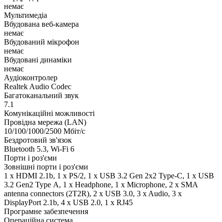
немає
Мультимедіа
Вбудована веб-камера
немає
Вбудований мікрофон
немає
Вбудовані динаміки
немає
Аудіоконтролер
Realtek Audio Codec
Багатоканальний звук
7.1
Комунікаційні можливості
Провідна мережа (LAN)
10/100/1000/2500 Мбіт/с
Бездротовий зв'язок
Bluetooth 5.3, Wi-Fi 6
Порти і роз'єми
Зовнішні порти і роз'єми
1 x HDMI 2.1b, 1 x PS/2, 1 x USB 3.2 Gen 2x2 Type-C, 1 x USB
3.2 Gen2 Type А, 1 x Нeadphone, 1 х Microphone, 2 x SMA
antenna connectors (2T2R), 2 x USB 3.0, 3 x Audio, 3 x
DisplayPort 2.1b, 4 x USB 2.0, 1 x RJ45
Програмне забезпечення
Операційна система