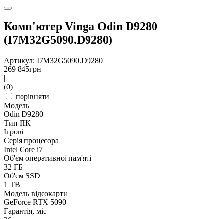
Комп'ютер Vinga Odin D9280
(I7M32G5090.D9280)
Артикул: I7M32G5090.D9280
269 845
грн
|
(0)
порівняти
Модель
Odin D9280
Тип ПК
Ігрові
Серія процесора
Intel Core i7
Об'єм оперативної пам'яті
32 ГБ
Об'єм SSD
1 TB
Модель відеокарти
GeForce RTX 5090
Гарантія, міс