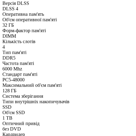
Версія DLSS
DLSS 4
Оперативна пам'ять
Об'єм оперативної пам'яті
32 ГБ
Форм-фактор пам'яті
DIMM
Кількість слотів
4
Тип пам'яті
DDR5
Частота пам'яті
6000 Mhz
Стандарт пам'яті
PC5-48000
Максимальний об'єм пам'яті
128 ГБ
Система зберігання
Типи внутрішніх накопичувачів
SSD
Об'єм SSD
1 TB
Оптичний привід
без DVD
Кардридер