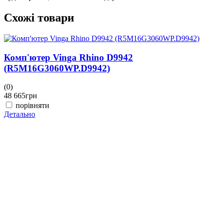
Схожі товари
Комп'ютер Vinga Rhino D9942
(R5M16G3060WP.D9942)
(0)
(
48 665
грн
4
порівняти
Детально
Д