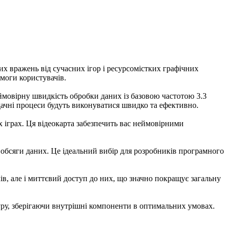
х вражень від сучасних ігор і ресурсомістких графічних
имоги користувачів.
еймовірну швидкість обробки даних із базовою частотою 3.3
адачні процеси будуть виконуватися швидко та ефективно.
их іграх. Ця відеокарта забезпечить вас неймовірними
 обсяги даних. Це ідеальний вибір для розробників програмного
ів, але і миттєвий доступ до них, що значно покращує загальну
ру, зберігаючи внутрішні компоненти в оптимальних умовах.