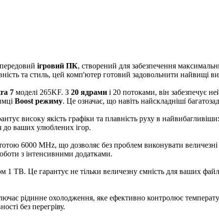
передовий
ігровий ПК
, створений для забезпечення максимальни
ивність та стиль, цей комп'ютер готовий задовольнити найвищі в
tra 7
моделі 265KF. З
20 ядрами
і 20 потоками, він забезпечує н
римці
Boost режиму
. Це означає, що навіть найскладніші багатоз
арантує високу якість графіки та плавність руху в найвибагливіш
ся до ваших улюблених ігор.
стотою 6000 MHz, що дозволяє без проблем виконувати величезні
 роботи з інтенсивними додатками.
м 1 TB. Це гарантує не тільки величезну ємність для ваших файл
ключає рідинне охолодження, яке ефективно контролює температу
ості без перегріву.