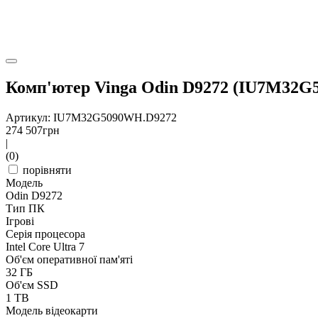
Комп'ютер Vinga Odin D9272 (IU7M32G
Артикул: IU7M32G5090WH.D9272
274 507
грн
|
(0)
порівняти
Модель
Odin D9272
Тип ПК
Ігрові
Серія процесора
Intel Core Ultra 7
Об'єм оперативної пам'яті
32 ГБ
Об'єм SSD
1 TB
Модель відеокарти