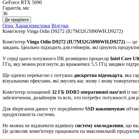
GeForce RTX 5090
Гарантія, міс
36
Де придбати
Опис
Характеристики
Відгуки
Комп'ютер Vinga Odin D9272 (IU7M32G5090WH.D9272)
Комп'ютер
Vinga Odin D9272 (IU7M32G5090WH.D9272)
— це 
завдань. Ідеально підходить для геймерів, які цінують продукт
У серці цього потужного ПК розміщено процесор
Intel Core Ul
ГГц, яку можна розгонути до вражаючих 5.5 ГГц завдяки підт
Ще однією перевагою є потужна
дискретна відеокарта
, яка г
візуальними ефектами, які змусять вас знову і знову повертати
Комп'ютер оснащений
32 ГБ DDR5 оперативної пам'яті
із ча
забезпечення, дизайнерів та всіх, хто потребує потужності для
Для зберігання даних тут передбачено
SSD накопичувач
об'ємо
продуктивність системи.
Не можна не відзначити відмінну
систему охолодження
, що в
Це дозволяє комп'ютеру працювати на максимальній продуктивн