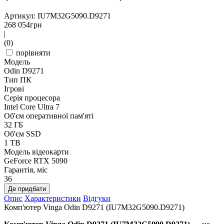
Артикул: IU7M32G5090.D9271
268 054
грн
|
(0)
порівняти
Модель
Odin D9271
Тип ПК
Ігрові
Серія процесора
Intel Core Ultra 7
Об'єм оперативної пам'яті
32 ГБ
Об'єм SSD
1 TB
Модель відеокарти
GeForce RTX 5090
Гарантія, міс
36
Де придбати
Опис
Характеристики
Відгуки
Комп'ютер Vinga Odin D9271 (IU7M32G5090.D9271)