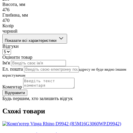
Висота, мм
476
Глибина, мм
470
Колір
чорний
Показати всі характеристики
Відгуки
Оцінити товар
Ім'я
Ел. пошта
адресу не буде видно іншим
користувачам
Коментар
Відправити
Будь першим, хто залишить відгук
Схожі товари