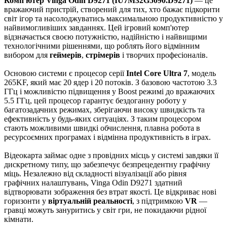
Комп'ютер Vinga Odin D9271 (IU7M32G5090.D9271)
— це
вражаючий пристрій, створений для тих, хто бажає підкорити
світ ігор та насолоджуватись максимальною продуктивністю у
найвимогливіших завданнях. Цей ігровий комп'ютер
відзначається своєю потужністю, надійністю і найвищими
технологічними рішеннями, що роблять його відмінним
вибором для
геймерів
,
стрімерів
і творчих професіоналів.
Основою системи є процесор серії
Intel Core Ultra 7
, модель
265KF, який має 20 ядер і 20 потоків. З базовою частотою 3.3
ГГц і можливістю підвищення у Boost режимі до вражаючих
5.5 ГГц, цей процесор гарантує бездоганну роботу у
багатозадачних режимах, зберігаючи високу швидкість та
ефективність у будь-яких ситуаціях. З таким процесором
стають можливими швидкі обчислення, плавна робота в
ресурсоємних програмах і відмінна продуктивність в іграх.
Відеокарта займає одне з провідних місць у системі завдяки її
дискретному типу, що забезпечує безпрецедентну графічну
міць. Незалежно від складності візуалізації або рівня
графічних налаштувань, Vinga Odin D9271 здатний
відтворювати зображення без втрат якості. Це відкриває нові
горизонти у
віртуальній реальності
, з підтримкою
VR
—
гравці можуть зануритись у світ гри, не покидаючи рідної
кімнати.