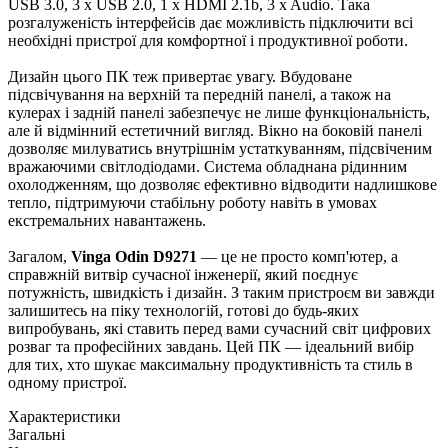
USB 3.0, 3 x USB 2.0, 1 x HDMI 2.1b, 3 x Audio. Така
розгалуженість інтерфейсів дає можливість підключити всі
необхідні пристрої для комфортної і продуктивної роботи.
Дизайн цього ПК теж привертає увагу. Вбудоване
підсвічування на верхній та передній панелі, а також на
кулерах і задній панелі забезпечує не лише функціональність,
але й відмінний естетичний вигляд. Вікно на боковій панелі
дозволяє милуватись внутрішнім устаткуванням, підсвіченим
вражаючими світлодіодами. Система обладнана рідинним
охолодженням, що дозволяє ефективно відводити надлишкове
тепло, підтримуючи стабільну роботу навіть в умовах
екстремальних навантажень.
Загалом,
Vinga Odin D9271
— це не просто комп'ютер, а
справжній витвір сучасної інженерії, який поєднує
потужність, швидкість і дизайн. З таким пристроєм ви завжди
залишитесь на піку технологій, готові до будь-яких
випробувань, які ставить перед вами сучасний світ цифрових
розваг та професійних завдань. Цей ПК — ідеальний вибір
для тих, хто шукає максимальну продуктивність та стиль в
одному пристрої.
Характеристики
Загальні