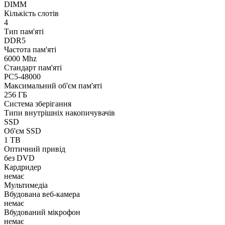
DIMM
Кількість слотів
4
Тип пам'яті
DDR5
Частота пам'яті
6000 Mhz
Стандарт пам'яті
PC5-48000
Максимальний об'єм пам'яті
256 ГБ
Система зберігання
Типи внутрішніх накопичувачів
SSD
Об'єм SSD
1 TB
Оптичний привід
без DVD
Кардридер
немає
Мультимедіа
Вбудована веб-камера
немає
Вбудований мікрофон
немає