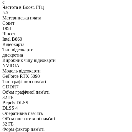
є
Частота в Boost, ГГц
5.5
Материнська плата
Сокет
1851
Чіпсет
Intel B860
Відеокарта
Тип відеокарти
дискретна
Виробник чіпу відеокарти
NVIDIA
Модель відеокарти
GeForce RTX 5090
Тип графічної пам'яті
GDDR7
Об'єм графічної пам'яті
32 ГБ
Версія DLSS
DLSS 4
Оперативна пам'ять
Об'єм оперативної пам'яті
32 ГБ
Форм-фактор пам'яті