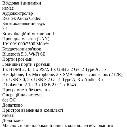
Вбудовані динаміки
немає
Аудіоконтролер
Realtek Audio Codec
Багатоканальний звук
7.1
Комунікаційні можливості
Провідна мережа (LAN)
10/100/1000/2500 Мбіт/с
Бездротовий зв'язок
Bluetooth 5.3, Wi-Fi 6E
Порти і роз'єми
Зовнішні порти і роз'єми
1 x HDMI 2.1b, 1 x PS/2, 1 x USB 3.2 Gen2 Type А, 1 x
Нeadphone, 1 х Microphone, 2 x SMA antenna connectors (2T2R),
2 x USB 3.0, 2 x USB 3.2 Gen1 Type A, 3 x Audio, 3 x
DisplayPort 2.1b, 3 x USB 2.0, 1 x RJ45
Програмне забезпечення
Операційна система
без ОС
Додатково
Пристрої введення в комплекті
немає
Додатково
M2 слот, вікно на боковій панелі, контролер вбудованого