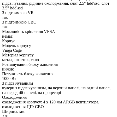
підсвічування, рідинне охолодження, слот 2.5" hdd\ssd, слот
3.5" hdd\ssd
З підтримкою VR
так
З підтримкою СВО
так
Можливість кріплення VESA
немає
Корпус
Модель корпусу
Vinga Cage
Матеріал корпусу
метал, пластик, скло
Розташування блоку живлення
нижнє
Потужність блоку живлення
1000 Вт
З підсвічуванням
кулери з підсвічуванням, на верхній панелі, на задній панелі,
на передній панелі, на процесорі
Охолодження
охолодження корпусу: 4 x 120 мм ARGB вентилятора,
охолодження ЦП: СВО
Ширина, мм
230