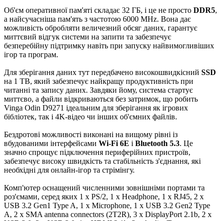
Об'єм оперативної пам'яті складає 32 ГБ, і це не просто
DDR5
,
а найсучасніша пам'ять з частотою 6000 MHz. Вона дає
можливість обробляти величезний обсяг даних, гарантує
миттєвий відгук системи на запити та забезпечує
безперебійну підтримку навіть при запуску найвимогливіших
ігор та програм.
Для зберігання даних тут передбачено високошвидкісний
SSD
на 1 TB, який забезпечує найкращу продуктивність при
читанні та запису даних. Завдяки йому, система стартує
миттєво, а файли відкриваються без затримок, що робить
Vinga Odin D9271 ідеальним для зберігання як ігрових
бібліотек, так і 4K-відео чи інших об'ємних файлів.
Бездротові можливості виконані на вищому рівні із
вбудованими інтерфейсами
Wi-Fi 6E
і
Bluetooth 5.3
. Це
значно спрощує підключення периферійних пристроїв,
забезпечує високу швидкість та стабільність з'єднання, які
необхідні для онлайн-ігор та стрімінгу.
Комп'ютер оснащений численними зовнішніми портами та
роз'ємами, серед яких 1 x PS/2, 1 x Headphone, 1 x RJ45, 2 x
USB 3.2 Gen1 Type A, 1 х Microphone, 1 x USB 3.2 Gen2 Type
А, 2 x SMA antenna connectors (2T2R), 3 x DisplayPort 2.1b, 2 x