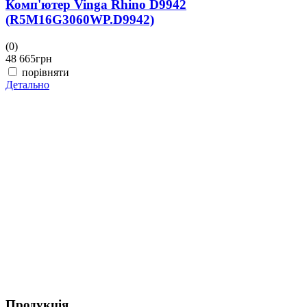
Комп'ютер Vinga Rhino D9942
(R5M16G3060WP.D9942)
(0)
(
48 665
грн
4
порівняти
Детально
Д
Продукція