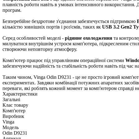
плавність роботи навіть в умовах інтенсивного використання.
програм.
Безперебійне бездротове з'єднання забезпечується підтримкою
B
кількістю зовнішніх портів і роз'ємів, таких як
USB 3.2 Gen2 Ty
Серед особливостей моделі -
рідинне охолодження
та контроле
милуватися внутрішнім устроєм комп'ютера, підкресленим сти
створюючи неповторну атмосферу.
Комп'ютер працює під управлінням операційної системи
Windo
забезпечуючи надійність та стабільність роботи навіть під ча
Таким чином, Vinga Odin D9231 - це не просто ігровий комп'ю
експериментах. Завдяки комбінації потужних апаратних засобів 
переваги, які роблять кожний момент за комп'ютером справді н
Характеристики
Загальні
Клас товару
Комп'ютер
Виробник
Vinga
Модель
Odin D9231
Артикул