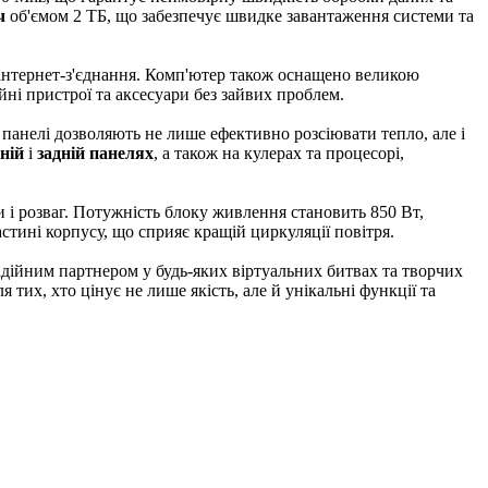
ч
об'ємом 2 ТБ, що забезпечує швидке завантаження системи та
 інтернет-з'єднання. Комп'ютер також оснащено великою
йні пристрої та аксесуари без зайвих проблем.
 панелі дозволяють не лише ефективно розсіювати тепло, але і
ній
і
задній панелях
, а також на кулерах та процесорі,
ти і розваг. Потужність блоку живлення становить 850 Вт,
стині корпусу, що сприяє кращій циркуляції повітря.
дійним партнером у будь-яких віртуальних битвах та творчих
тих, хто цінує не лише якість, але й унікальні функції та