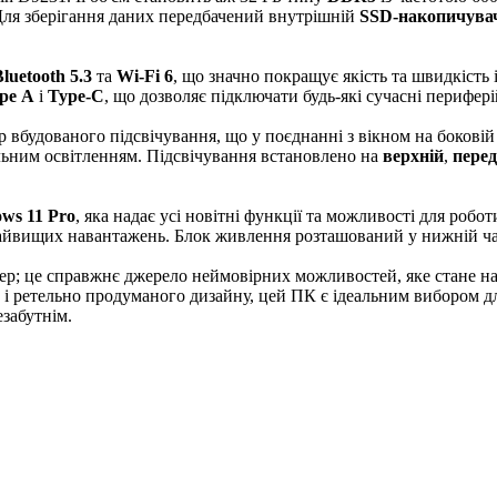
 Для зберігання даних передбачений внутрішній
SSD-накопичува
luetooth 5.3
та
Wi-Fi 6
, що значно покращує якість та швидкість
pe А
і
Type-C
, що дозволяє підключати будь-які сучасні перифері
р вбудованого підсвічування, що у поєднанні з вікном на боковій
льним освітленням. Підсвічування встановлено на
верхній
,
перед
ws 11 Pro
, яка надає усі новітні функції та можливості для робо
с найвищих навантажень. Блок живлення розташований у нижній ча
тер; це справжнє джерело неймовірних можливостей, яке стане на
і ретельно продуманого дизайну, цей ПК є ідеальним вибором для 
езабутнім.