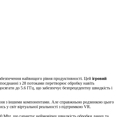
 забезпечення найвищого рівня продуктивності. Цей
ігровий
в поєднанні з 28 потоками перетворює обробку навіть
сягати до 5.6 ГГц, що забезпечує безпрецедентну швидкість і
днання з іншими компонентами. Але справжньою родзинкою цього
тись у світ віртуальної реальності з підтримкою VR.
00 Mhz, що гарантує неймовірну швидкість обробки даних та