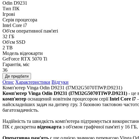
Odin D9231
Тип ПК
Ігрові
Серія процесора
Intel Core i7
Об'єм оперативної пам'яті
32 ГБ
Об'єм SSD
2 TB
Модель відеокарти
GeForce RTX 5070 Ti
Гарантія, міс
36
Де придбати
Опис
Характеристики
Відгуки
Комп'ютер Vinga Odin D9231 (I7M32G5070TIWP.D9231)
Комп'ютер Vinga Odin D9231 (I7M32G5070TIWP.D9231)
- це 
комп'ютер
оснащений новітнім процесором серії
Intel Core i7
найскладніших задач на дитячу гру. З базовою тактовою частот
багатозадачність.
Надійність та швидкість комп'ютера підтримується використан
ПК є дискретна
відеокарта
з об'ємом графічної пам'яті у 16 ГБ,
Оперативна пам'ять
є ще однією значною перевагою Vinga Odi