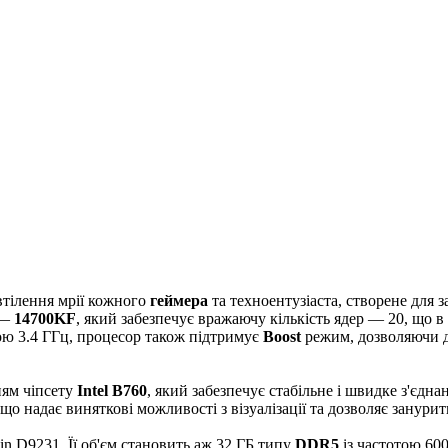
втілення мрії кожного
геймера
та техноентузіаста, створене для
—
14700KF
, який забезпечує вражаючу кількість ядер — 20, що 
ою 3.4 ГГц, процесор також підтримує
Boost
режим, дозволяючи до
ням чіпсету
Intel B760
, який забезпечує стабільне і швидке з'є
 що надає виняткові можливості з візуалізації та дозволяє занури
n D9231. Її об'єм становить аж 32 ГБ типу
DDR5
із частотою 60