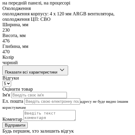
на передній панелі, на процесорі
Охолодження
охолодження корпусу: 4 x 120 мм ARGB вентилятора,
охолодження ЦП: СВО
Ширина, мм
230
Висота, мм
476
Глибина, мм
470
Колір
чорний
Показати всі характеристики
Відгуки
Оцінити товар
Ім'я
Ел. пошта
адресу не буде видно іншим
користувачам
Коментар
Відправити
Будь першим, хто залишить відгук