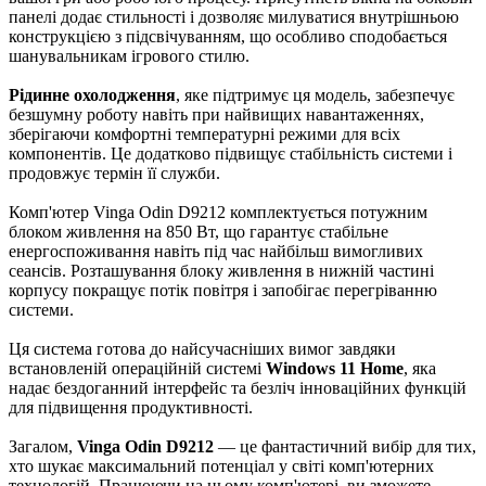
панелі додає стильності і дозволяє милуватися внутрішньою
конструкцією з підсвічуванням, що особливо сподобається
шанувальникам ігрового стилю.
Рідинне охолодження
, яке підтримує ця модель, забезпечує
безшумну роботу навіть при найвищих навантаженнях,
зберігаючи комфортні температурні режими для всіх
компонентів. Це додатково підвищує стабільність системи і
продовжує термін її служби.
Комп'ютер Vinga Odin D9212 комплектується потужним
блоком живлення на 850 Вт, що гарантує стабільне
енергоспоживання навіть під час найбільш вимогливих
сеансів. Розташування блоку живлення в нижній частині
корпусу покращує потік повітря і запобігає перегріванню
системи.
Ця система готова до найсучасніших вимог завдяки
встановленій операційній системі
Windows 11 Home
, яка
надає бездоганний інтерфейс та безліч інноваційних функцій
для підвищення продуктивності.
Загалом,
Vinga Odin D9212
— це фантастичний вибір для тих,
хто шукає максимальний потенціал у світі комп'ютерних
технологій. Працюючи на цьому комп'ютері, ви зможете