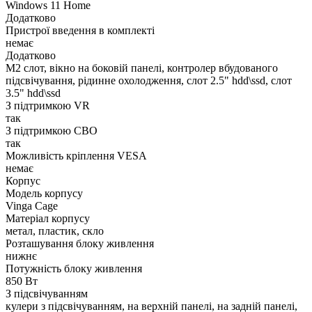
Windows 11 Home
Додатково
Пристрої введення в комплекті
немає
Додатково
M2 слот, вікно на боковій панелі, контролер вбудованого
підсвічування, рідинне охолодження, слот 2.5" hdd\ssd, слот
3.5" hdd\ssd
З підтримкою VR
так
З підтримкою СВО
так
Можливість кріплення VESA
немає
Корпус
Модель корпусу
Vinga Cage
Матеріал корпусу
метал, пластик, скло
Розташування блоку живлення
нижнє
Потужність блоку живлення
850 Вт
З підсвічуванням
кулери з підсвічуванням, на верхній панелі, на задній панелі,