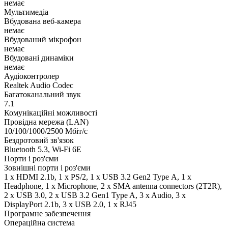
немає
Мультимедіа
Вбудована веб-камера
немає
Вбудований мікрофон
немає
Вбудовані динаміки
немає
Аудіоконтролер
Realtek Audio Codec
Багатоканальний звук
7.1
Комунікаційні можливості
Провідна мережа (LAN)
10/100/1000/2500 Мбіт/с
Бездротовий зв'язок
Bluetooth 5.3, Wi-Fi 6E
Порти і роз'єми
Зовнішні порти і роз'єми
1 x HDMI 2.1b, 1 x PS/2, 1 x USB 3.2 Gen2 Type А, 1 x
Нeadphone, 1 х Microphone, 2 x SMA antenna connectors (2T2R),
2 x USB 3.0, 2 x USB 3.2 Gen1 Type A, 3 x Audio, 3 x
DisplayPort 2.1b, 3 x USB 2.0, 1 x RJ45
Програмне забезпечення
Операційна система