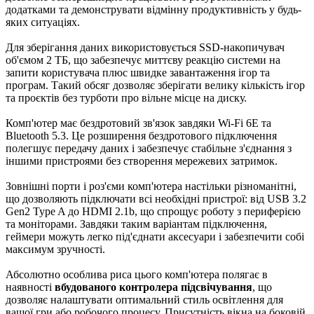
додатками та демонструвати відмінну продуктивність у будь-
яких ситуаціях.
Для зберігання даних використовується SSD-накопичувач
об'ємом 2 ТБ, що забезпечує миттєву реакцію системи на
запити користувача плюс швидке завантаження ігор та
програм. Такий обсяг дозволяє зберігати велику кількість ігор
та проєктів без турботи про вільне місце на диску.
Комп'ютер має бездротовий зв'язок завдяки Wi-Fi 6E та
Bluetooth 5.3. Це розширення бездротового підключення
полегшує передачу даних і забезпечує стабільне з'єднання з
іншими пристроями без створення мережевих затримок.
Зовнішні порти і роз'єми комп'ютера настільки різноманітні,
що дозволяють підключати всі необхідні пристрої: від USB 3.2
Gen2 Type A до HDMI 2.1b, що спрощує роботу з периферією
та моніторами. Завдяки таким варіантам підключення,
геймери можуть легко під'єднати аксесуари і забезпечити собі
максимум зручності.
Абсолютно особлива риса цього комп'ютера полягає в
наявності
вбудованого контролера підсвічування
, що
дозволяє налаштувати оптимальний стиль освітлення для
вашої гри або робочого процесу. Присутність вікна на боковій