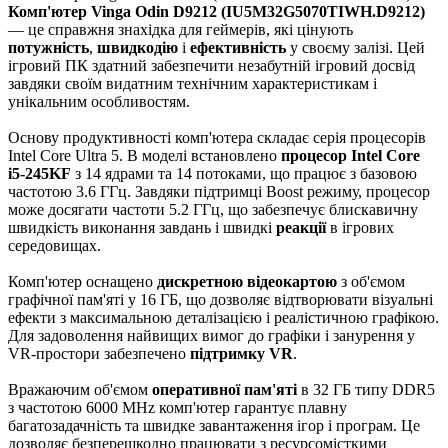
Комп'ютер Vinga Odin D9212 (IU5M32G5070TIWH.D9212)
— це справжня знахідка для геймерів, які цінують
потужність
,
швидкодію
і
ефективність
у своєму залізі. Цей
ігровий ПК здатний забезпечити незабутній ігровий досвід
завдяки своїм видатним технічним характеристикам і
унікальним особливостям.
Основу продуктивності комп'ютера складає серія процесорів
Intel Core Ultra 5. В моделі встановлено
процесор Intel Core
i5-245KF
з 14 ядрами та 14 потоками, що працює з базовою
частотою 3.6 ГГц. Завдяки підтримці Boost режиму, процесор
може досягати частоти 5.2 ГГц, що забезпечує блискавичну
швидкість виконання завдань і швидкі
реакції
в ігрових
середовищах.
Комп'ютер оснащено
дискретною відеокартою
з об'ємом
графічної пам'яті у 16 ГБ, що дозволяє відтворювати візуальні
ефекти з максимальною деталізацією і реалістичною графікою.
Для задоволення найвищих вимог до графіки і занурення у
VR-простори забезпечено
підтримку VR
.
Вражаючим об'ємом
оперативної пам'яті
в 32 ГБ типу DDR5
з частотою 6000 MHz комп'ютер гарантує плавну
багатозадачність та швидке завантаження ігор і програм. Це
дозволяє безперешкодно працювати з ресурсомісткими