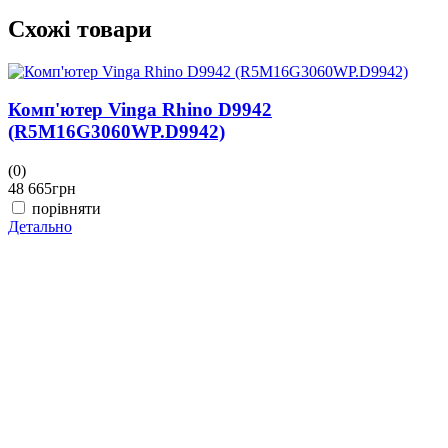
Схожі товари
Комп'ютер Vinga Rhino D9942
(R5M16G3060WP.D9942)
(0)
(
48 665
грн
4
порівняти
Детально
Д