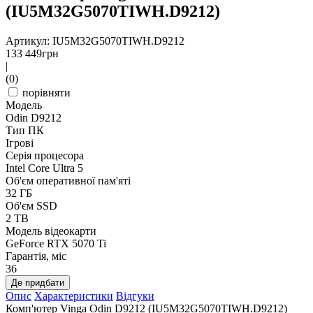
(IU5M32G5070TIWH.D9212)
Артикул: IU5M32G5070TIWH.D9212
133 449
грн
|
(0)
порівняти
Модель
Odin D9212
Тип ПК
Ігрові
Серія процесора
Intel Core Ultra 5
Об'єм оперативної пам'яті
32 ГБ
Об'єм SSD
2 TB
Модель відеокарти
GeForce RTX 5070 Ti
Гарантія, міс
36
Де придбати
Опис
Характеристики
Відгуки
Комп'ютер Vinga Odin D9212 (IU5M32G5070TIWH.D9212)