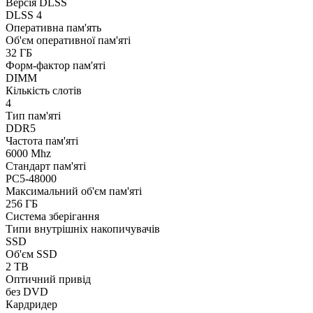
Версія DLSS
DLSS 4
Оперативна пам'ять
Об'єм оперативної пам'яті
32 ГБ
Форм-фактор пам'яті
DIMM
Кількість слотів
4
Тип пам'яті
DDR5
Частота пам'яті
6000 Mhz
Стандарт пам'яті
PC5-48000
Максимальний об'єм пам'яті
256 ГБ
Система зберігання
Типи внутрішніх накопичувачів
SSD
Об'єм SSD
2 TB
Оптичний привід
без DVD
Кардридер