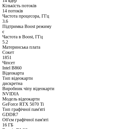
14 ядер
Кількість потоків
14 потоків
Частота процесора, ГГц
3.6
Підтримка Boost режиму
є
Частота в Boost, ГГц
5.2
Материнська плата
Сокет
1851
Чіпсет
Intel B860
Відеокарта
Тип відеокарти
дискретна
Виробник чіпу відеокарти
NVIDIA
Модель відеокарти
GeForce RTX 5070 Ti
Тип графічної пам'яті
GDDR7
Об'єм графічної пам'яті
16 ГБ