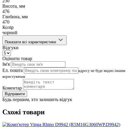
230
Висота, мм
476
Глибина, мм
470
Колір
чорний
Показати всі характеристики
Відгуки
Оцінити товар
Ім'я
Ел. пошта
адресу не буде видно іншим
користувачам
Коментар
Відправити
Будь першим, хто залишить відгук
Схожі товари