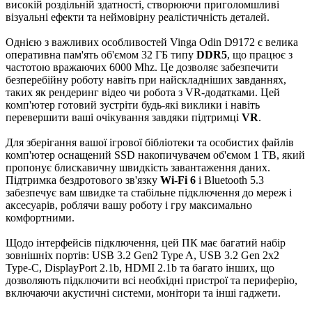
високій роздільній здатності, створюючи приголомшливі
візуальні ефекти та неймовірну реалістичність деталей.
Однією з важливих особливостей Vinga Odin D9172 є велика
оперативна пам'ять об'ємом 32 ГБ типу
DDR5
, що працює з
частотою вражаючих 6000 Mhz. Це дозволяє забезпечити
безперебійну роботу навіть при найскладніших завданнях,
таких як рендеринг відео чи робота з VR-додатками. Цей
комп'ютер готовий зустріти будь-які виклики і навіть
перевершити ваші очікування завдяки підтримці
VR
.
Для зберігання вашої ігрової бібліотеки та особистих файлів
комп'ютер оснащений SSD накопичувачем об'ємом 1 TB, який
пропонує блискавичну швидкість завантаження даних.
Підтримка бездротового зв'язку
Wi-Fi 6
і Bluetooth 5.3
забезпечує вам швидке та стабільне підключення до мереж і
аксесуарів, роблячи вашу роботу і гру максимально
комфортними.
Щодо інтерфейсів підключення, цей ПК має багатий набір
зовнішніх портів: USB 3.2 Gen2 Type A, USB 3.2 Gen 2x2
Type-C, DisplayPort 2.1b, HDMI 2.1b та багато інших, що
дозволяють підключити всі необхідні пристрої та периферію,
включаючи акустичні системи, монітори та інші гаджети.