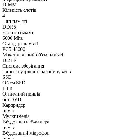
DIMM
Кількість слотів
4
Тип пам'яті
DDR5
Частота пам'яті
6000 Mhz
Стандарт пам'яті
PC5-48000
Максимальний об'єм пам'яті
192 ГБ
Система зберігання
Типи внутрішніх накопичувачів
SSD
Об'єм SSD
1 TB
Оптичний привід
без DVD
Кардридер
немає
Мультимедіа
Вбудована веб-камера
немає
Вбудований мікрофон
немає