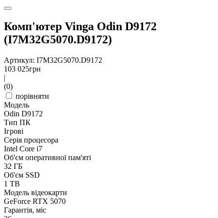
Комп'ютер Vinga Odin D9172
(I7M32G5070.D9172)
Артикул: I7M32G5070.D9172
103 025
грн
|
(0)
порівняти
Модель
Odin D9172
Тип ПК
Ігрові
Серія процесора
Intel Core i7
Об'єм оперативної пам'яті
32 ГБ
Об'єм SSD
1 TB
Модель відеокарти
GeForce RTX 5070
Гарантія, міс