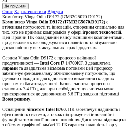
36
Де придбати
Опис
Характеристики
Відгуки
Комп'ютер Vinga Odin D9172 (I7M32G5070.D9172)
Комп'ютер Vinga Odin D9172 (I7M32G5070.D9172)
є
втіленням потужності та інновацій, створеним спеціально для
тих, хто не приймає компромісів у сфері
ігрових технологій
.
Цей ігровий ПК обладнаний найсучаснішими компонентами,
що дозволяють насолоджуватися плавністю та візуальною
досконалістю у всіх актуальних іграх і додатках.
Серцем Vinga Odin D9172 є процесор найвищої
продуктивності —
Intel Core i7
14700KF. З двадцятьма
ядрами
та двадцятьма вісьмома потоками цей процесор
забезпечує феноменальну обчислювальну потужність, що
ідеально підходить для одночасного виконання складних
програм та багатозадачності. Базова частота процесора
становить 3.4 ГГц, але при необхідності ця система може
прискорюватися до дивовижних 5.6 ГГц завдяки підтримці
Boost режиму
.
Оснащений
чіпсетом Intel B760
, ПК забезпечує надійність і
ефективність системи, а також підтримує всі інноваційні
функції та технології нового покоління. Дискретна
відеокарта
з об'ємом графічної пам'яті 12 ГБ гарантує плавність ігор у