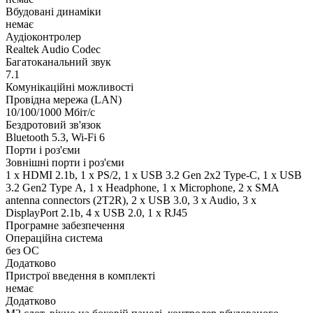
Вбудовані динаміки
немає
Аудіоконтролер
Realtek Audio Codec
Багатоканальний звук
7.1
Комунікаційні можливості
Провідна мережа (LAN)
10/100/1000 Мбіт/с
Бездротовий зв'язок
Bluetooth 5.3, Wi-Fi 6
Порти і роз'єми
Зовнішні порти і роз'єми
1 x HDMI 2.1b, 1 x PS/2, 1 x USB 3.2 Gen 2x2 Type-C, 1 x USB
3.2 Gen2 Type А, 1 x Нeadphone, 1 х Microphone, 2 x SMA
antenna connectors (2T2R), 2 x USB 3.0, 3 x Audio, 3 x
DisplayPort 2.1b, 4 x USB 2.0, 1 x RJ45
Програмне забезпечення
Операційна система
без ОС
Додатково
Пристрої введення в комплекті
немає
Додатково