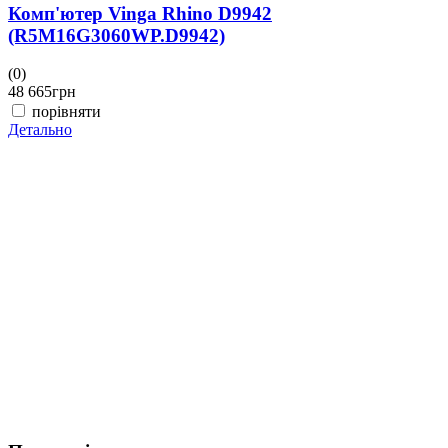
Комп'ютер Vinga Rhino D9942
(R5M16G3060WP.D9942)
(0)
(
48 665
грн
4
порівняти
Детально
Д