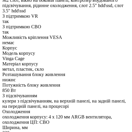
M2 слот, вікно на боковій панелі, контролер вбудованого
підсвічування, рідинне охолодження, слот 2.5" hdd\ssd, слот
3.5" hdd\ssd
З підтримкою VR
так
З підтримкою СВО
так
Можливість кріплення VESA
немає
Корпус
Модель корпусу
Vinga Cage
Матеріал корпусу
метал, пластик, скло
Розташування блоку живлення
нижнє
Потужність блоку живлення
850 Вт
З підсвічуванням
кулери з підсвічуванням, на верхній панелі, на задній панелі,
на передній панелі, на процесорі
Охолодження
охолодження корпусу: 4 x 120 мм ARGB вентилятора,
охолодження ЦП: СВО
Ширина, мм