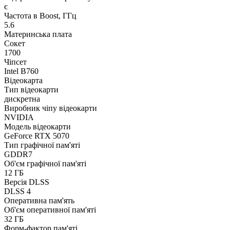
є
Частота в Boost, ГГц
5.6
Материнська плата
Сокет
1700
Чіпсет
Intel B760
Відеокарта
Тип відеокарти
дискретна
Виробник чіпу відеокарти
NVIDIA
Модель відеокарти
GeForce RTX 5070
Тип графічної пам'яті
GDDR7
Об'єм графічної пам'яті
12 ГБ
Версія DLSS
DLSS 4
Оперативна пам'ять
Об'єм оперативної пам'яті
32 ГБ
Форм-фактор пам'яті