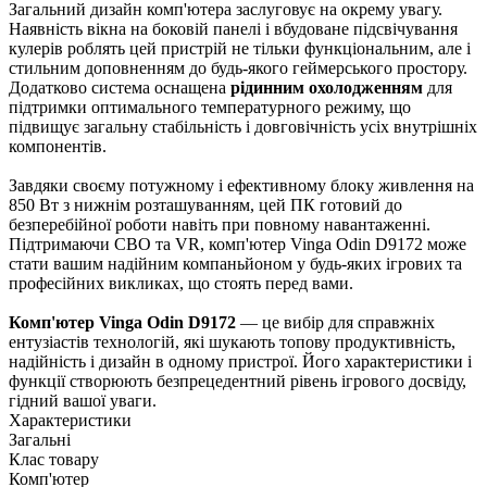
Загальний дизайн комп'ютера заслуговує на окрему увагу.
Наявність вікна на боковій панелі і вбудоване підсвічування
кулерів роблять цей пристрій не тільки функціональним, але і
стильним доповненням до будь-якого геймерського простору.
Додатково система оснащена
рідинним охолодженням
для
підтримки оптимального температурного режиму, що
підвищує загальну стабільність і довговічність усіх внутрішніх
компонентів.
Завдяки своєму потужному і ефективному блоку живлення на
850 Вт з нижнім розташуванням, цей ПК готовий до
безперебійної роботи навіть при повному навантаженні.
Підтримаючи СВО та VR, комп'ютер Vinga Odin D9172 може
стати вашим надійним компаньйоном у будь-яких ігрових та
професійних викликах, що стоять перед вами.
Комп'ютер Vinga Odin D9172
— це вибір для справжніх
ентузіастів технологій, які шукають топову продуктивність,
надійність і дизайн в одному пристрої. Його характеристики і
функції створюють безпрецедентний рівень ігрового досвіду,
гідний вашої уваги.
Характеристики
Загальні
Клас товару
Комп'ютер