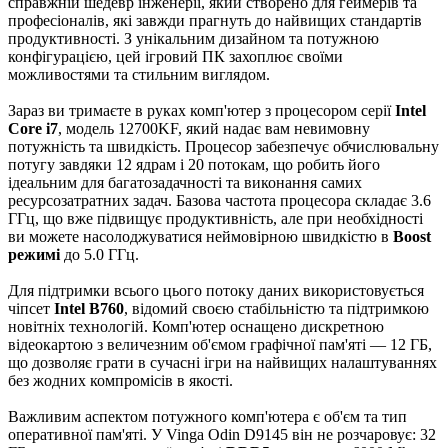
справжній шедевр інженерії, який створено для геймерів та
професіоналів, які завжди прагнуть до найвищих стандартів
продуктивності. З унікальним дизайном та потужною
конфігурацією, цей ігровий ПК захоплює своїми
можливостями та стильним виглядом.
Зараз ви тримаєте в руках комп'ютер з процесором серії
Intel
Core i7
, модель 12700KF, який надає вам невимовну
потужність та швидкість. Процесор забезпечує обчислювальну
потугу завдяки 12 ядрам і 20 потокам, що робить його
ідеальним для багатозадачності та виконання самих
ресурсозатратних задач. Базова частота процесора складає 3.6
ГГц, що вже підвищує продуктивність, але при необхідності
ви можете насолоджуватися неймовірною швидкістю в
Boost
режимі
до 5.0 ГГц.
Для підтримки всього цього потоку даних використовується
чіпсет
Intel B760
, відомий своєю стабільністю та підтримкою
новітніх технологій. Комп'ютер оснащено дискретною
відеокартою з величезним об'ємом графічної пам'яті — 12 ГБ,
що дозволяє грати в сучасні ігри на найвищих налаштуваннях
без жодних компромісів в якості.
Важливим аспектом потужного комп'ютера є об'єм та тип
оперативної пам'яті. У Vinga Odin D9145 він не розчаровує: 32