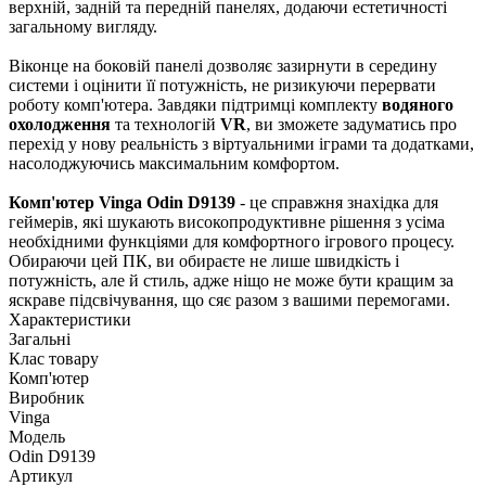
верхній, задній та передній панелях, додаючи естетичності
загальному вигляду.
Віконце на боковій панелі дозволяє зазирнути в середину
системи і оцінити її потужність, не ризикуючи перервати
роботу комп'ютера. Завдяки підтримці комплекту
водяного
охолодження
та технологій
VR
, ви зможете задуматись про
перехід у нову реальність з віртуальними іграми та додатками,
насолоджуючись максимальним комфортом.
Комп'ютер Vinga Odin D9139
- це справжня знахідка для
геймерів, які шукають високопродуктивне рішення з усіма
необхідними функціями для комфортного ігрового процесу.
Обираючи цей ПК, ви обираєте не лише швидкість і
потужність, але й стиль, адже ніщо не може бути кращим за
яскраве підсвічування, що сяє разом з вашими перемогами.
Характеристики
Загальні
Клас товару
Комп'ютер
Виробник
Vinga
Модель
Odin D9139
Артикул