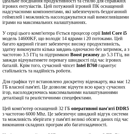
ідеальне поєднання продуктивності та стилю для справжніх
ігрових ентузіастів. Цей потужний ігровий ПК оснащений
надсучасними компонентами, які забезпечують бездоганний
геймплей і можливість насолоджуватися най вимогливішими
іграми на максимальних налаштуваннях.
У серці цього комп'ютера б'ється процесор серії
Intel Core i5
модель 14600KF, що володіє 14 ядрами і 20 потоками. Цей
багато ядерний гігант забезпечує високу продуктивність,
здатну виконувати кілька завдань одночасно без затримок, а з
частотою 3.5 ГГц та підтримкою
Boost режиму
до 5.3 ГГц, ви
завжди відчуватимете перевагу швидкості під час ігрових
баталій. Крім того, сучасний чіпсет
Intel B760
гарантує
стабільність та надійність роботи.
Для графіки тут встановлено дискретну відеокарту, яка має 12
ГБ власної пам'яті. Це дозволяє відчути всю красу сучасних
ігор, насолоджуючись максимальними налаштуваннями
деталізації та реалістичними спецефектами.
Цей комп'ютер оснащений 32 ГБ
оперативної пам'яті DDR5
з частотою 6000 Mhz. Це забезпечує швидкий відгук системи
та можливість зберігати у пам'яті великі обсяги даних під час
виконання складних програм або багатозадачності.