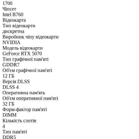
1700
Чіпсет
Intel B760
Відеокарта
Тип відеокарти
дискретна
Виробник чіпу відеокарти
NVIDIA
Модель відеокарти
GeForce RTX 5070
Тип графічної пам'яті
GDDR7
Об'єм графічної пам'яті
12 ГБ
Версія DLSS
DLSS 4
Оперативна пам'ять
Об'єм оперативної пам'яті
32 ГБ
Форм-фактор пам'яті
DIMM
Кількість слотів
4
Тип пам'яті
DDR5