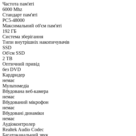
Частота пам'яті
6000 Mhz
Стандарт пам'яті
PC5-48000
Максимальний об'єм пам'яті
192 ГБ
Система зберігання
Типи внутрішніх накопичувачів
SSD
Об'єм SSD
2 TB
Оптичний привід
без DVD
Кардридер
немає
Мультимедіа
Вбудована веб-камера
немає
Вбудований мікрофон
немає
Вбудовані динаміки
немає
Аудіоконтролер
Realtek Audio Codec
Багатоканальний звук