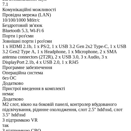
7.1
Комунікаційні можливості
Провідна мережа (LAN)
10/100/1000 Мбіт/с
Бездротовий зв'язок
Bluetooth 5.3, Wi-Fi 6
Порти і роз'єми
Зовнішні порти і роз'єми
1 x HDMI 2.1b, 1 x PS/2, 1 x USB 3.2 Gen 2x2 Type-C, 1 x USB
3.2 Gen2 Type А, 1 x Нeadphone, 1 х Microphone, 2 x SMA
antenna connectors (2T2R), 2 x USB 3.0, 3 x Audio, 3 x
DisplayPort 2.1b, 4 x USB 2.0, 1 x RJ45
Програмне забезпечення
Операційна система
без ОС
Додатково
Пристрої введення в комплекті
немає
Додатково
M2 слот, вікно на боковій панелі, контролер вбудованого
підсвічування, рідинне охолодження, слот 2.5" hdd\ssd, слот
3.5" hdd\ssd
З підтримкою VR
так
З підтримкою СВО