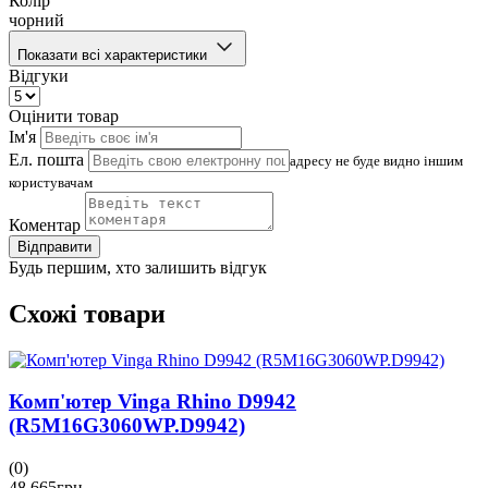
Колір
чорний
Показати всі характеристики
Відгуки
Оцінити товар
Ім'я
Ел. пошта
адресу не буде видно іншим
користувачам
Коментар
Відправити
Будь першим, хто залишить відгук
Схожі товари
Комп'ютер Vinga Rhino D9942
(R5M16G3060WP.D9942)
(0)
48 665
грн