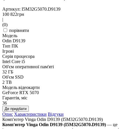
Артикул: I5M32G5070.D9139
100 822
грн
|
(0)
порівняти
Модель
Odin D9139
Тип ПК
Ігрові
Серія процесора
Intel Core i5
Об'єм оперативної пам'яті
32 ГБ
Об'єм SSD
2 TB
Модель відеокарти
GeForce RTX 5070
Гарантія, міс
36
Де придбати
Опис
Характеристики
Відгуки
Комп'ютер Vinga Odin D9139 (I5M32G5070.D9139)
Комп'ютер Vinga Odin D9139 (I5M32G5070.D9139)
— це