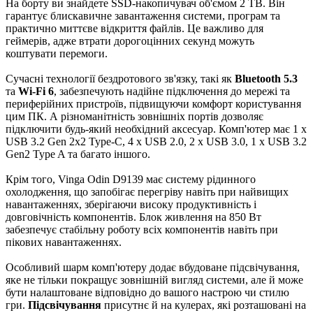
На борту ви знайдете SSD-накопичувач об'ємом 2 TB. Він
гарантує блискавичне завантаження системи, програм та
практично миттєве відкриття файлів. Це важливо для
геймерів, адже втрати дорогоцінних секунд можуть
коштувати перемоги.
Сучасні технології бездротового зв'язку, такі як
Bluetooth 5.3
та
Wi-Fi 6
, забезпечують надійне підключення до мережі та
периферійних пристроїв, підвищуючи комфорт користування
цим ПК. А різноманітність зовнішніх портів дозволяє
підключити будь-який необхідний аксесуар. Комп'ютер має 1 x
USB 3.2 Gen 2x2 Type-C, 4 x USB 2.0, 2 x USB 3.0, 1 x USB 3.2
Gen2 Type A та багато іншого.
Крім того, Vinga Odin D9139 має систему рідинного
охолодження, що запобігає перегріву навіть при найвищих
навантаженнях, зберігаючи високу продуктивність і
довговічність компонентів. Блок живлення на 850 Вт
забезпечує стабільну роботу всіх компонентів навіть при
пікових навантаженнях.
Особливий шарм комп'ютеру додає вбудоване підсвічування,
яке не тільки покращує зовнішній вигляд системи, але й може
бути налаштоване відповідно до вашого настрою чи стилю
гри.
Підсвічування
присутнє й на кулерах, які розташовані на