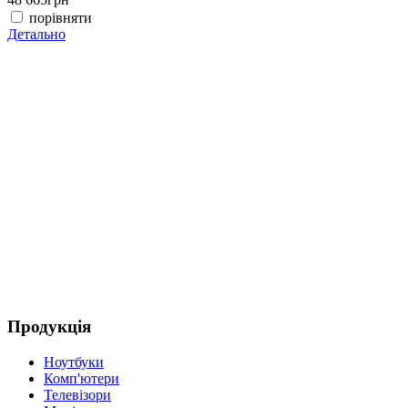
порівняти
Детально
(
4
Д
Продукція
Ноутбуки
Комп'ютери
Телевізори