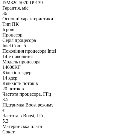
I5M32G5070.D9139
Гарантія, міс
36
Основні характеристики
Тип ПК
Ігрові
Процесор
Серія процесора
Intel Core i5
Покоління процесора Intel
14-е покоління
Модель процесора
14600KF
Кількість ядер
14 ядер
Кількість потоків
20 потоків
Частота процесора, ГГц
3.5
Підтримка Boost режиму
є
Частота в Boost, ГГц
5.3
Материнська плата
Сокет