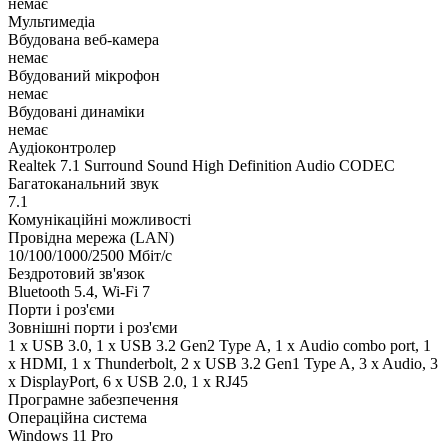
немає
Мультимедіа
Вбудована веб-камера
немає
Вбудований мікрофон
немає
Вбудовані динаміки
немає
Аудіоконтролер
Realtek 7.1 Surround Sound High Definition Audio CODEC
Багатоканальний звук
7.1
Комунікаційні можливості
Провідна мережа (LAN)
10/100/1000/2500 Мбіт/с
Бездротовий зв'язок
Bluetooth 5.4, Wi-Fi 7
Порти і роз'єми
Зовнішні порти і роз'єми
1 x USB 3.0, 1 x USB 3.2 Gen2 Type А, 1 х Audio combo port, 1
х HDMI, 1 х Thunderbolt, 2 x USB 3.2 Gen1 Type A, 3 x Audio, 3
x DisplayPort, 6 x USB 2.0, 1 x RJ45
Програмне забезпечення
Операційна система
Windows 11 Pro