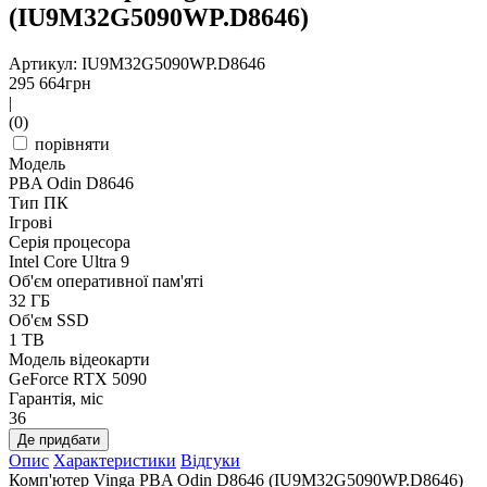
(IU9M32G5090WP.D8646)
Артикул: IU9M32G5090WP.D8646
295 664
грн
|
(0)
порівняти
Модель
PBA Odin D8646
Тип ПК
Ігрові
Серія процесора
Intel Core Ultra 9
Об'єм оперативної пам'яті
32 ГБ
Об'єм SSD
1 TB
Модель відеокарти
GeForce RTX 5090
Гарантія, міс
36
Де придбати
Опис
Характеристики
Відгуки
Комп'ютер Vinga PBA Odin D8646 (IU9M32G5090WP.D8646)