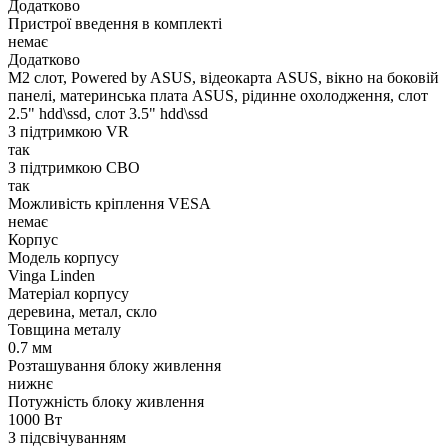
Додатково
Пристрої введення в комплекті
немає
Додатково
M2 слот, Powered by ASUS, відеокарта ASUS, вікно на боковій
панелі, материнська плата ASUS, рідинне охолодження, слот
2.5" hdd\ssd, слот 3.5" hdd\ssd
З підтримкою VR
так
З підтримкою СВО
так
Можливість кріплення VESA
немає
Корпус
Модель корпусу
Vinga Linden
Матеріал корпусу
деревина, метал, скло
Товщина металу
0.7 мм
Розташування блоку живлення
нижнє
Потужність блоку живлення
1000 Вт
З підсвічуванням