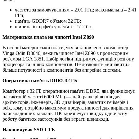
частота за замовчуванням – 2.01 ГГц; максимальна – 2.41
ГГц;
пам'ять GDDR7 об'ємом 32 ГБ;
ширина інтерфейсу пам'яті – 512 біт.
Материнська плата на чипсеті Intel Z890
В основі материнської плати, яку встановлено в комп'ютер
Vinga Odin D8646, лежить чипсет Intel Z890 з процесорним
роз'ємом LGA 1851. Набір логіки підтримує функцію розгону
процесора та інших компонентів. Це дозволить «вичавити»
більше потужності з компонентів без апгрейда системи.
Оперативна пам'ять DDR5 32 ГБ
Комп'ютер з 32 ГБ оперативної пам'яті DDR5, яка функціонує
на тактовій частоті 6000 МГц — найкраще рішення для
архітекторів, інженерів, 3D-дизайнерів, завзятих геймерів і
всіх, кому потрібно максимум продуктивності для вирішення
найскладніших завдань. ПК забезпечує швидку одночасну
роботу багатьох застосунків без втрати швидкодії.
Накопичувач SSD 1 ТБ