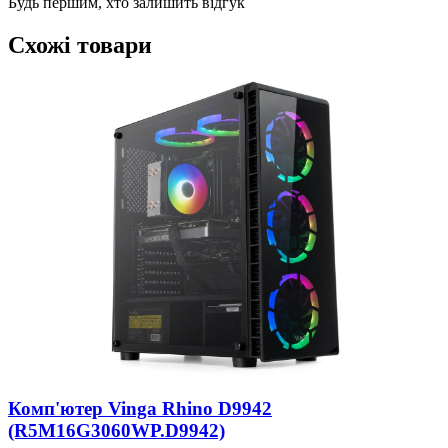
Будь першим, хто залишить відгук
Схожі товари
(
4
Д
Комп'ютер Vinga Rhino D9942
(R5M16G3060WP.D9942)