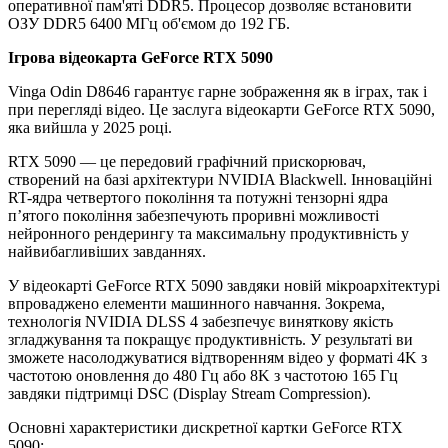
оперативної пам'яті DDR5. Процесор дозволяє встановити
ОЗУ DDR5 6400 МГц об'ємом до 192 ГБ.
Ігрова відеокарта GeForce RTX 5090
Vinga Odin D8646 гарантує гарне зображення як в іграх, так і
при перегляді відео. Це заслуга відеокарти GeForce RTX 5090,
яка вийшла у 2025 році.
RTX 5090 — це передовий графічний прискорювач,
створений на базі архітектури NVIDIA Blackwell. Інноваційні
RT-ядра четвертого покоління та потужні тензорні ядра
п’ятого покоління забезпечують проривні можливості
нейронного рендерингу та максимальну продуктивність у
найвибагливіших завданнях.
У відеокарті GeForce RTX 5090 завдяки новій мікроархітектурі
впроваджено елементи машинного навчання. Зокрема,
технологія NVIDIA DLSS 4 забезпечує виняткову якість
згладжування та покращує продуктивність. У результаті ви
зможете насолоджуватися відтворенням відео у форматі 4K з
частотою оновлення до 480 Гц або 8K з частотою 165 Гц
завдяки підтримці DSC (Display Stream Compression).
Основні характеристики дискретної картки GeForce RTX
5090: