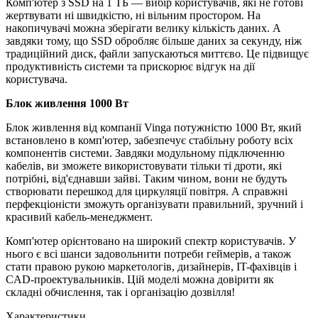
Комп'ютер з SSD на 1 ТБ — вибір користувачів, які не готові
жертвувати ні швидкістю, ні вільним простором. На
накопичувачі можна зберігати велику кількість даних. А
завдяки тому, що SSD обробляє більше даних за секунду, ніж
традиційний диск, файли запускаються миттєво. Це підвищує
продуктивність системи та прискорює відгук на дії
користувача.
Блок живлення 1000 Вт
Блок живлення від компанії Vinga потужністю 1000 Вт, який
встановлено в комп'ютер, забезпечує стабільну роботу всіх
компонентів системи. Завдяки модульному підключенню
кабелів, ви зможете використовувати тільки ті дроти, які
потрібні, від'єднавши зайві. Таким чином, вони не будуть
створювати перешкод для циркуляції повітря. А справжні
перфекціоністи зможуть організувати правильний, зручний і
красивий кабель-менеджмент.
Комп'ютер орієнтовано на широкий спектр користувачів. У
нього є всі шанси задовольнити потреби геймерів, а також
стати правою рукою маркетологів, дизайнерів, IT-фахівців і
CAD-проектувальників. Цій моделі можна довірити як
складні обчислення, так і організацію дозвілля!
Характеристики