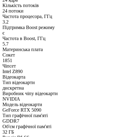
Кількість потоків
24 потоки
Частота процесора, ГГц
3.2
Підтримка Boost режиму
є
Частота в Boost, ГГц
5.7
Материнська плата
Сокет
1851
Чіпсет
Intel Z890
Відеокарта
Тип відеокарти
дискретна
Виробник чіпу відеокарти
NVIDIA
Модель відеокарти
GeForce RTX 5090
Тип графічної пам'яті
GDDR7
Об'єм графічної пам'яті
32 ГБ