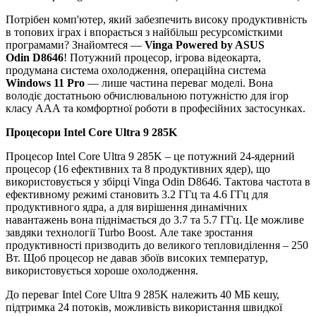
Потрібен комп'ютер, який забезпечить високу продуктивність
в топових іграх і впорається з найбільш ресурсомісткими
програмами? Знайомтеся —
Vinga Powered by ASUS
Odin D8646
! Потужний процесор, ігрова відеокарта,
продумана система охолодження, операційна система
Windows 11 Pro
— лише частина переваг моделі. Вона
володіє достатньою обчислювальною потужністю для ігор
класу ААА та комфортної роботи в професійних застосунках.
Процесори Intel Core Ultra 9 285K
Процесор Intel Core Ultra 9 285K – це потужний 24-ядерний
процесор (16 ефективних та 8 продуктивних ядер), що
використовується у збірці Vinga Odin D8646. Тактова частота в
ефективному режимі становить 3.2 ГГц та 4.6 ГГц для
продуктивного ядра, а для вирішення динамічних
навантажень вона піднімається до 3.7 та 5.7 ГГц. Це можливе
завдяки технології Turbo Boost. Але таке зростання
продуктивності призводить до великого тепловиділення – 250
Вт. Щоб процесор не давав збоїв високих температур,
використовується хороше охолодження.
До переваг Intel Core Ultra 9 285K належить 40 МБ кешу,
підтримка 24 потоків, можливість використання швидкої