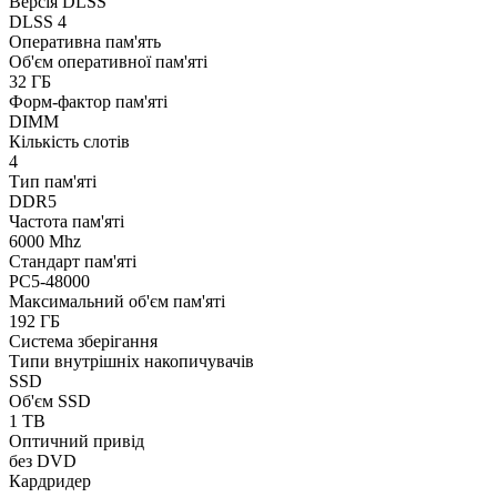
Версія DLSS
DLSS 4
Оперативна пам'ять
Об'єм оперативної пам'яті
32 ГБ
Форм-фактор пам'яті
DIMM
Кількість слотів
4
Тип пам'яті
DDR5
Частота пам'яті
6000 Mhz
Стандарт пам'яті
PC5-48000
Максимальний об'єм пам'яті
192 ГБ
Система зберігання
Типи внутрішніх накопичувачів
SSD
Об'єм SSD
1 TB
Оптичний привід
без DVD
Кардридер