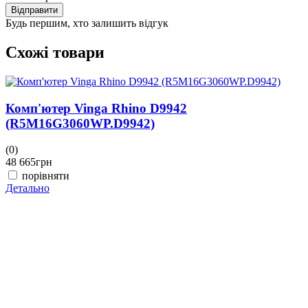
Відправити
Будь першим, хто залишить відгук
Схожі товари
Комп'ютер Vinga Rhino D9942
(R5M16G3060WP.D9942)
(0)
(
48 665
грн
4
порівняти
Детально
Д