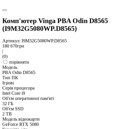
Комп'ютер Vinga PBA Odin D8565
(I9M32G5080WP.D8565)
Артикул: I9M32G5080WP.D8565
180 670
грн
|
(0)
порівняти
Модель
PBA Odin D8565
Тип ПК
Ігрові
Серія процесора
Intel Core i9
Об'єм оперативної пам'яті
32 ГБ
Об'єм SSD
2 TB
Модель відеокарти
GeForce RTX 5080