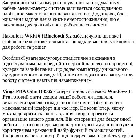
Завдяки оптимальному розташуванню та продуманому
кабель-менеджменту, система залишається охолодженою
навіть при максимальних навантаженнях. Додатково, блок
живлення відповідає за якісне енергоспоживання, що є
важливим для довговічності роботи всієї системи.
Наявність
Wi-Fi 6
і
Bluetooth 5.2
забезпечують швидке і
стабільне бездротове з'єднання, що відкриває нові можливості
для роботи та розваг.
Особливої уваги заслуговує стилістичне виконання з
підсвічуванням на передній та верхній панелях, на процесорі,
кулерах та задній панелі, що додає комп'ютеру унікального,
футуристичного вигляду. Рідинне охолодження гарантує тиху
роботу системи навіть під навантаженням.
Vinga PBA Odin D8565
з операційною системою
Windows 11
Pro
готовий стати серцем вашої роботи чи дозвілля,
виконуючи будь-які складні обчислення та забезпечуючи
максимальний комфорт під час ігор. Це комп'ютер, якому
можна довірити складні завдання, творчі проекти та
організацію вашого дозвілля. Він створений для бездоганної
роботи з істотною перевагою над конкурентами, пропонуючи
користувачам вражаючий набір функцій та можливостей.
Якщо ви шукаєте пристрій, що подарує вам плавність у грі та