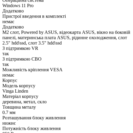
Операційна система
Windows 11 Pro
Додатково
Пристрої введення в комплекті
немає
Додатково
M2 слот, Powered by ASUS, відеокарта ASUS, вікно на боковій
панелі, материнська плата ASUS, рідинне охолодження, слот
2.5" hdd\ssd, слот 3.5" hdd\ssd
З підтримкою VR
так
З підтримкою СВО
так
Можливість кріплення VESA
немає
Корпус
Модель корпусу
Vinga Linden
Матеріал корпусу
деревина, метал, скло
Товщина металу
0.7 мм
Розташування блоку живлення
нижнє
Потужність блоку живлення