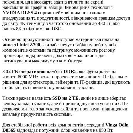
покоління, ця відеокарта здатна втілити на екрані
найсміливіші графічні амбіції. Інноваційна технологія
NVIDIA DLSS 4
сприяє неймовірним показникам
згладжування та продуктивності, відкриваючи гравцям доступ
до світу 4K геймінгу з частотою оновлення до 480 Гц або
навіть 8K з підтримкою DSC.
Основою продуктивності виступає материнська плата на
чипсеті Intel Z790
, яка забезпечує стабільну роботу всіх
компонентів системи та підтримує можливість розгону
процесора, відкриваючи додаткові можливості для
витискування максимуму з комп'ютера.
З
32 ГБ оперативної пам'яті DDR5
, яка функціонує на
частоті 6000 MHz, кожен проект стає можливим. Це ідеальне
рішення для архітекторів, геймерів та IT-фахівців, які шукають
стабільність і швидкість у виконанні завдань.
Також вражає наявність
SSD на 2 ТБ
, який не лише зберігає
велику кількість даних, але й пришвидшує доступ до них. Це
дозволяє миттєво запускати файли та програми, підвищуючи
загальну продуктивність системи.
Для стабільної роботи всіх компонентів всередині
Vinga Odin
D8565
відповідає потужний блок живлення на 850 Вт.