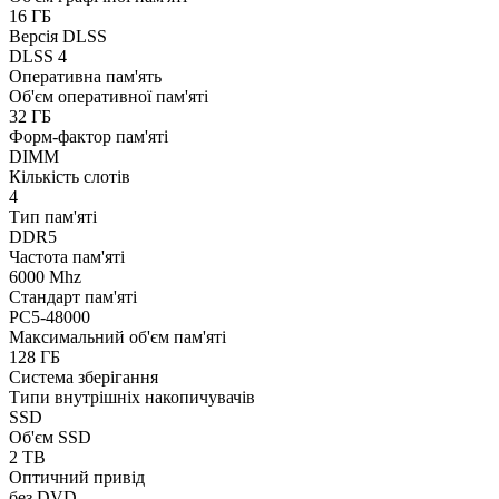
16 ГБ
Версія DLSS
DLSS 4
Оперативна пам'ять
Об'єм оперативної пам'яті
32 ГБ
Форм-фактор пам'яті
DIMM
Кількість слотів
4
Тип пам'яті
DDR5
Частота пам'яті
6000 Mhz
Стандарт пам'яті
PC5-48000
Максимальний об'єм пам'яті
128 ГБ
Система зберігання
Типи внутрішніх накопичувачів
SSD
Об'єм SSD
2 TB
Оптичний привід
без DVD