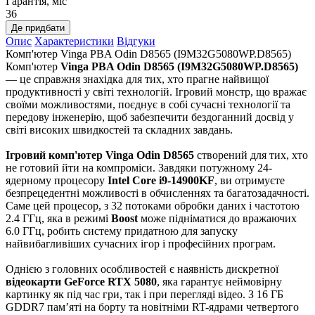
Гарантія, міс
36
Де придбати
Опис
Характеристики
Відгуки
Комп'ютер Vinga PBA Odin D8565 (I9M32G5080WP.D8565)
Комп'ютер
Vinga PBA Odin D8565 (I9M32G5080WP.D8565)
— це справжня знахідка для тих, хто прагне найвищої
продуктивності у світі технологій. Ігровий монстр, що вражає
своїми можливостями, поєднує в собі сучасні технології та
передову інженерію, щоб забезпечити бездоганний досвід у
світі високих швидкостей та складних завдань.
Ігровий комп'ютер Vinga Odin D8565
створений для тих, хто
не готовий йти на компроміси. Завдяки потужному 24-
ядерному процесору
Intel Core i9-14900KF
, ви отримуєте
безпрецедентні можливості в обчисленнях та багатозадачності.
Саме цей процесор, з 32 потоками обробки даних і частотою
2.4 ГГц, яка в режимі
Boost
може підніматися до вражаючих
6.0 ГГц, робить систему придатною для запуску
найвибагливіших сучасних ігор і професійних програм.
Однією з головних особливостей є наявність дискретної
відеокарти GeForce RTX 5080
, яка гарантує неймовірну
картинку як під час гри, так і при перегляді відео. З 16 ГБ
GDDR7 пам’яті на борту та новітніми RT-ядрами четвертого