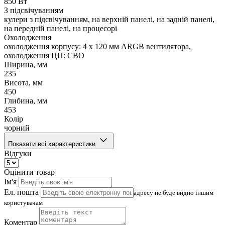
850 Вт
З підсвічуванням
кулери з підсвічуванням, на верхній панелі, на задній панелі,
на передній панелі, на процесорі
Охолодження
охолодження корпусу: 4 x 120 мм ARGB вентилятора,
охолодження ЦП: СВО
Ширина, мм
235
Висота, мм
450
Глибина, мм
453
Колір
чорний
Показати всі характеристики
Відгуки
Оцінити товар
Ім'я
Ел. пошта
адресу не буде видно іншим
користувачам
Коментар