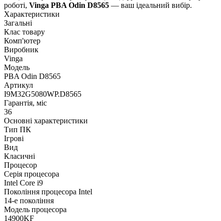
роботі,
Vinga PBA Odin D8565
— ваш ідеальний вибір.
Характеристики
Загальні
Клас товару
Комп'ютер
Виробник
Vinga
Модель
PBA Odin D8565
Артикул
I9M32G5080WP.D8565
Гарантія, міс
36
Основні характеристики
Тип ПК
Ігрові
Вид
Класичні
Процесор
Серія процесора
Intel Core i9
Покоління процесора Intel
14-е покоління
Модель процесора
14900KF