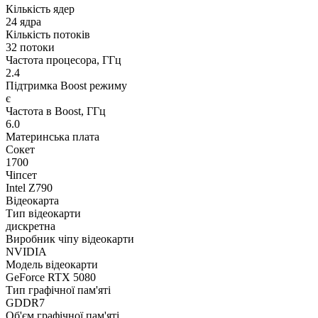
Кількість ядер
24 ядра
Кількість потоків
32 потоки
Частота процесора, ГГц
2.4
Підтримка Boost режиму
є
Частота в Boost, ГГц
6.0
Материнська плата
Сокет
1700
Чіпсет
Intel Z790
Відеокарта
Тип відеокарти
дискретна
Виробник чіпу відеокарти
NVIDIA
Модель відеокарти
GeForce RTX 5080
Тип графічної пам'яті
GDDR7
Об'єм графічної пам'яті