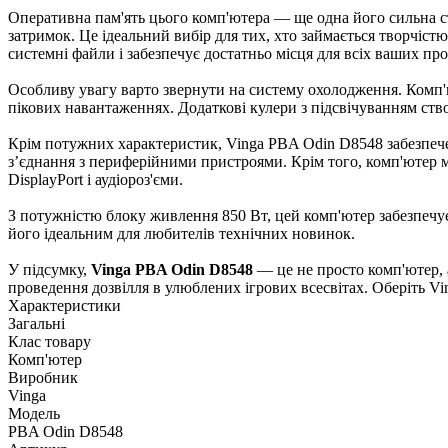
Оперативна пам'ять цього комп'ютера — ще одна його сильна 
затримок. Це ідеальний вибір для тих, хто займається творчіс
системні файли і забезпечує достатньо місця для всіх ваших прое
Особливу увагу варто звернути на систему охолодження. Комп
пікових навантаженнях. Додаткові кулери з підсвічуванням ств
Крім потужних характеристик, Vinga PBA Odin D8548 забезпеч
з’єднання з периферійними пристроями. Крім того, комп'ютер м
DisplayPort і аудіороз'єми.
З потужністю блоку живлення 850 Вт, цей комп'ютер забезпечує 
його ідеальним для любителів технічних новинок.
У підсумку,
Vinga PBA Odin D8548
— це не просто комп'ютер, а
проведення дозвілля в улюблених ігрових всесвітах. Оберіть V
Характеристики
Загальні
Клас товару
Комп'ютер
Виробник
Vinga
Модель
PBA Odin D8548