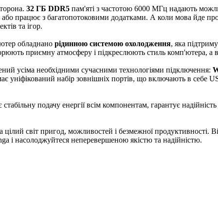
сторона.
32 ГБ DDR5
пам'яті з частотою 6000 МГц надають можли
тю або працює з багатопотоковими додатками. А коли мова йде про
ктів та ігор.
'ютер обладнано
рідинною системою охолодження
, яка підтрим
орюють приємну атмосферу і підкреслюють стиль комп'ютера, а ві
ений усіма необхідними сучасними технологіями підключення:
W
ає уніфікований набір зовнішніх портів, що включають в себе US
стабільну подачу енергії всім компонентам, гарантує надійність
 цілий світ пригод, можливостей і безмежної продуктивності. Ві
inga і насолоджуйтеся неперевершеною якістю та надійністю.