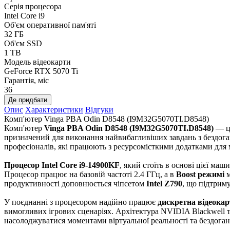
Серія процесора
Intel Core i9
Об'єм оперативної пам'яті
32 ГБ
Об'єм SSD
1 TB
Модель відеокарти
GeForce RTX 5070 Ti
Гарантія, міс
36
Де придбати
Опис
Характеристики
Відгуки
Комп'ютер Vinga PBA Odin D8548 (I9M32G5070TI.D8548)
Комп'ютер
Vinga PBA Odin D8548 (I9M32G5070TI.D8548)
— це
призначений для виконання найвибагливіших завдань з бездога
професіоналів, які працюють з ресурсомісткими додатками для 
Процесор Intel Core i9-14900KF
, який стоїть в основі цієї ма
Процесор працює на базовій частоті 2.4 ГГц, а в
Boost режимі
м
продуктивності доповнюється чіпсетом
Intel Z790
, що підтрим
У поєднанні з процесором надійно працює
дискретна відеокар
вимогливих ігрових сценаріях. Архітектура NVIDIA Blackwell т
насолоджуватися моментами віртуальної реальності та бездоган