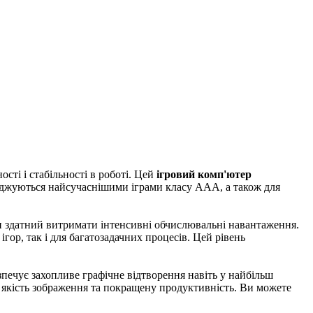
ті і стабільності в роботі. Цей
ігровий комп'ютер
лоджуються найсучаснішими іграми класу ААА, а також для
ін здатний витримати інтенсивні обчислювальні навантаження.
гор, так і для багатозадачних процесів. Цей рівень
безпечує захопливе графічне відтворення навіть у найбільш
якість зображення та покращену продуктивність. Ви можете