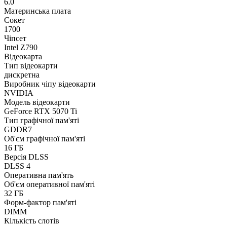
6.0
Материнська плата
Сокет
1700
Чіпсет
Intel Z790
Відеокарта
Тип відеокарти
дискретна
Виробник чіпу відеокарти
NVIDIA
Модель відеокарти
GeForce RTX 5070 Ti
Тип графічної пам'яті
GDDR7
Об'єм графічної пам'яті
16 ГБ
Версія DLSS
DLSS 4
Оперативна пам'ять
Об'єм оперативної пам'яті
32 ГБ
Форм-фактор пам'яті
DIMM
Кількість слотів