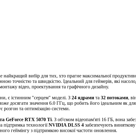
 найкращий вибір для тих, хто прагне максимальної продуктивнос
нною точністю та швидкістю. Ідеальний для геймерів, які насо
монтажу відео, проектування та графічного дизайну.
шини, є істинним "серцем" моделі. З
24 ядрами
та
32 потоками
, в
оже досягати значення 6.0 ГГц, що робить його ідеальним як для і
ує розгон та оптимізацію системи.
та GeForce RTX 5070 Ti
. З об'ємом відеопам'яті 16 ГБ, вона за
а підтримка технології
NVIDIA DLSS 4
забезпечують виняткову 
ного геймінгу з підтримкою високої частоти оновлення.