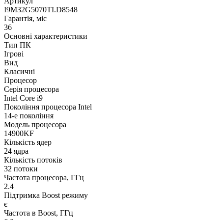
Артикул
I9M32G5070TI.D8548
Гарантія, міс
36
Основні характеристики
Тип ПК
Ігрові
Вид
Класичні
Процесор
Серія процесора
Intel Core i9
Покоління процесора Intel
14-е покоління
Модель процесора
14900KF
Кількість ядер
24 ядра
Кількість потоків
32 потоки
Частота процесора, ГГц
2.4
Підтримка Boost режиму
є
Частота в Boost, ГГц