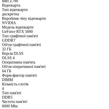
Intel Z790
Відеокарта
Тип відеокарти
дискретна
Виробник чіпу відеокарти
NVIDIA
Модель відеокарти
GeForce RTX 5090
Тип графічної пам'яті
GDDR7
Об'єм графічної пам'яті
32 ГБ
Версія DLSS
DLSS 4
Оперативна пам'ять
Об'єм оперативної пам'яті
64 ГБ
Форм-фактор пам'яті
DIMM
Кількість слотів
4
Тип пам'яті
DDR5
Частота пам'яті
6000 Mhz