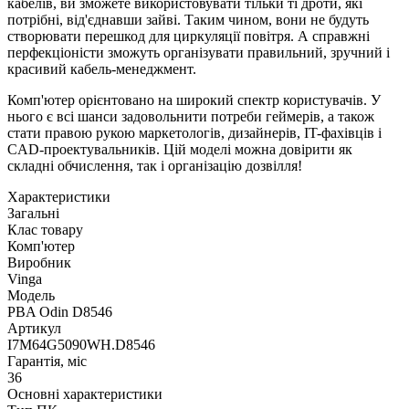
кабелів, ви зможете використовувати тільки ті дроти, які
потрібні, від'єднавши зайві. Таким чином, вони не будуть
створювати перешкод для циркуляції повітря. А справжні
перфекціоністи зможуть організувати правильний, зручний і
красивий кабель-менеджмент.
Комп'ютер орієнтовано на широкий спектр користувачів. У
нього є всі шанси задовольнити потреби геймерів, а також
стати правою рукою маркетологів, дизайнерів, IT-фахівців і
CAD-проектувальників. Цій моделі можна довірити як
складні обчислення, так і організацію дозвілля!
Характеристики
Загальні
Клас товару
Комп'ютер
Виробник
Vinga
Модель
PBA Odin D8546
Артикул
I7M64G5090WH.D8546
Гарантія, міс
36
Основні характеристики