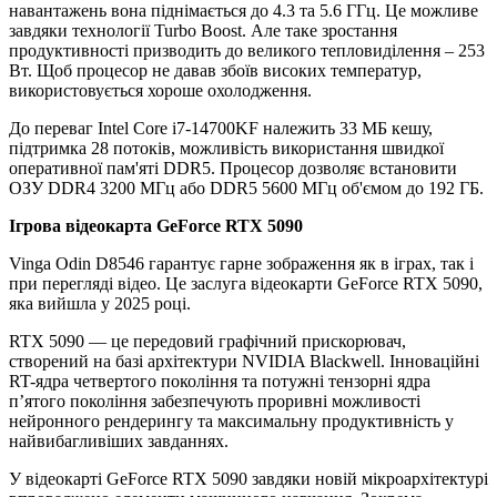
навантажень вона піднімається до 4.3 та 5.6 ГГц. Це можливе
завдяки технології Turbo Boost. Але таке зростання
продуктивності призводить до великого тепловиділення – 253
Вт. Щоб процесор не давав збоїв високих температур,
використовується хороше охолодження.
До переваг Intel Core i7-14700KF належить 33 МБ кешу,
підтримка 28 потоків, можливість використання швидкої
оперативної пам'яті DDR5. Процесор дозволяє встановити
ОЗУ DDR4 3200 МГц або DDR5 5600 МГц об'ємом до 192 ГБ.
Ігрова відеокарта GeForce RTX 5090
Vinga Odin D8546 гарантує гарне зображення як в іграх, так і
при перегляді відео. Це заслуга відеокарти GeForce RTX 5090,
яка вийшла у 2025 році.
RTX 5090 — це передовий графічний прискорювач,
створений на базі архітектури NVIDIA Blackwell. Інноваційні
RT-ядра четвертого покоління та потужні тензорні ядра
п’ятого покоління забезпечують проривні можливості
нейронного рендерингу та максимальну продуктивність у
найвибагливіших завданнях.
У відеокарті GeForce RTX 5090 завдяки новій мікроархітектурі