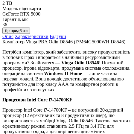
2 TB
Модель відеокарти
GeForce RTX 5090
Гарантія, міс
36
Де придбати
Опис
Характеристики
Відгуки
Комп'ютер Vinga PBA Odin D8546 (I7M64G5090WH.D8546)
Потрібен комп'ютер, який забезпечить високу продуктивність
в топових іграх і впорається з найбільш ресурсомісткими
програмами? Знайомтеся —
Vinga Odin D8546
! Потужний
процесор, ігрова відеокарта, продумана система охолодження,
операційна система
Windows 11 Home
— лише частина
переваг моделі. Вона володіє достатньою обчислювальною
потужністю для ігор класу ААА та комфортної роботи в
професійних застосунках.
Процесори Intel Core i7-14700KF
Процесор Intel Core i7-14700KF – це потужний 20-ядерний
процесор (12 ефективних та 8 продуктивних ядер), що
використовується у збірці Vinga Odin D8546. Тактова частота в
ефективному режимі становить 2.5 ГГц та 3.4 ГГц для
продуктивного ядра, а для вирішення динамічних