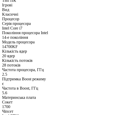
Тип ПК
Ігрові
Вид
Класичні
Процесор
Серія процесора
Intel Core i7
Покоління процесора Intel
14-е покоління
Модель процесора
14700KF
Кількість ядер
20 ядер
Кількість потоків
28 потоків
Частота процесора, ГГц
2.5
Підтримка Boost режиму
є
Частота в Boost, ГГц
5.6
Материнська плата
Сокет
1700
Чіпсет