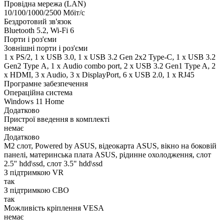
Провідна мережа (LAN)
10/100/1000/2500 Мбіт/с
Бездротовий зв'язок
Bluetooth 5.2, Wi-Fi 6
Порти і роз'єми
Зовнішні порти і роз'єми
1 x PS/2, 1 x USB 3.0, 1 x USB 3.2 Gen 2x2 Type-C, 1 x USB 3.2
Gen2 Type А, 1 х Audio combo port, 2 x USB 3.2 Gen1 Type A, 2
х HDMI, 3 x Audio, 3 x DisplayPort, 6 x USB 2.0, 1 x RJ45
Програмне забезпечення
Операційна система
Windows 11 Home
Додатково
Пристрої введення в комплекті
немає
Додатково
M2 слот, Powered by ASUS, відеокарта ASUS, вікно на боковій
панелі, материнська плата ASUS, рідинне охолодження, слот
2.5" hdd\ssd, слот 3.5" hdd\ssd
З підтримкою VR
так
З підтримкою СВО
так
Можливість кріплення VESA
немає