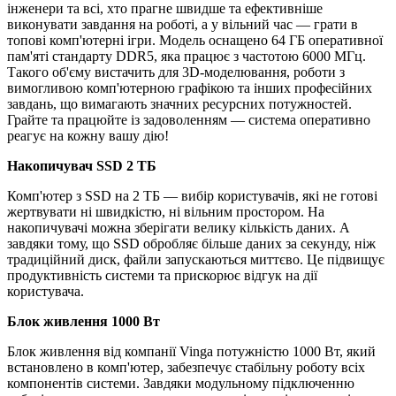
інженери та всі, хто прагне швидше та ефективніше
виконувати завдання на роботі, а у вільний час — грати в
топові комп'ютерні ігри. Модель оснащено 64 ГБ оперативної
пам'яті стандарту DDR5, яка працює з частотою 6000 МГц.
Такого об'єму вистачить для 3D-моделювання, роботи з
вимогливою комп'ютерною графікою та інших професійних
завдань, що вимагають значних ресурсних потужностей.
Грайте та працюйте із задоволенням — система оперативно
реагує на кожну вашу дію!
Накопичувач SSD 2 ТБ
Комп'ютер з SSD на 2 ТБ — вибір користувачів, які не готові
жертвувати ні швидкістю, ні вільним простором. На
накопичувачі можна зберігати велику кількість даних. А
завдяки тому, що SSD обробляє більше даних за секунду, ніж
традиційний диск, файли запускаються миттєво. Це підвищує
продуктивність системи та прискорює відгук на дії
користувача.
Блок живлення 1000 Вт
Блок живлення від компанії Vinga потужністю 1000 Вт, який
встановлено в комп'ютер, забезпечує стабільну роботу всіх
компонентів системи. Завдяки модульному підключенню