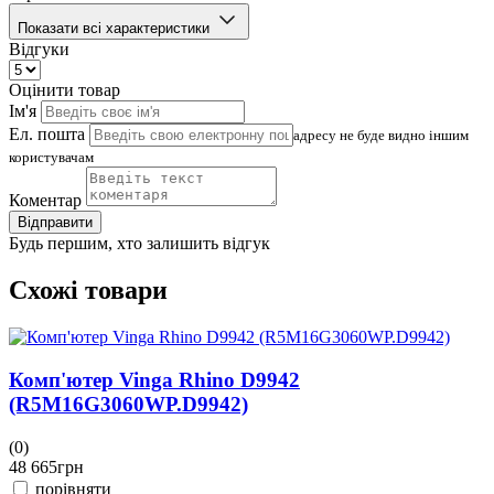
Показати всі характеристики
Відгуки
Оцінити товар
Ім'я
Ел. пошта
адресу не буде видно іншим
користувачам
Коментар
Відправити
Будь першим, хто залишить відгук
Схожі товари
Комп'ютер Vinga Rhino D9942
(R5M16G3060WP.D9942)
(0)
(
48 665
грн
4
порівняти