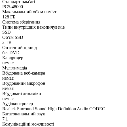
Стандарт пам'яті
PC5-48000
Максимальний об'єм пам'яті
128 ГБ
Система зберігання
Типи внутрішніх накопичувачів
SSD
Об'єм SSD
2 TB
Оптичний привід
без DVD
Кардридер
немає
Мультимедіа
Вбудована веб-камера
немає
Вбудований мікрофон
немає
Вбудовані динаміки
немає
Аудіоконтролер
Realtek Surround Sound High Definition Audio CODEC
Багатоканальний звук
7.1
Комунікаційні можливості