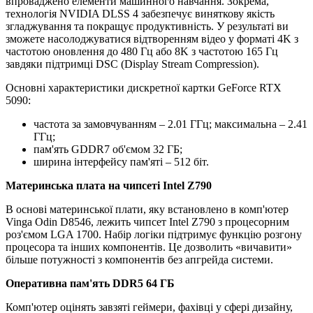
впроваджено елементи машинного навчання. Зокрема,
технологія NVIDIA DLSS 4 забезпечує виняткову якість
згладжування та покращує продуктивність. У результаті ви
зможете насолоджуватися відтворенням відео у форматі 4K з
частотою оновлення до 480 Гц або 8K з частотою 165 Гц
завдяки підтримці DSC (Display Stream Compression).
Основні характеристики дискретної картки GeForce RTX
5090:
частота за замовчуванням – 2.01 ГГц; максимальна – 2.41
ГГц;
пам'ять GDDR7 об'ємом 32 ГБ;
ширина інтерфейсу пам'яті – 512 біт.
Материнська плата на чипсеті Intel Z790
В основі материнської плати, яку встановлено в комп'ютер
Vinga Odin D8546, лежить чипсет Intel Z790 з процесорним
роз'ємом LGA 1700. Набір логіки підтримує функцію розгону
процесора та інших компонентів. Це дозволить «вичавити»
більше потужності з компонентів без апгрейда системи.
Оперативна пам'ять DDR5 64 ГБ
Комп'ютер оцінять завзяті геймери, фахівці у сфері дизайну,