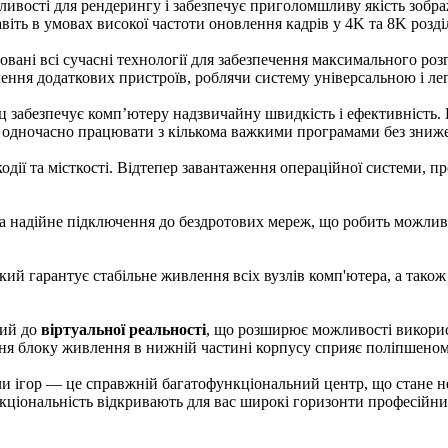
жливості для рендерингу і забезпечує приголомшливу якість зоб
іть в умовах високої частоти оновлення кадрів у 4K та 8K розділ
ізовані всі сучасні технології для забезпечення максимального ро
ення додаткових пристроїв, роблячи систему універсальною і ле
 забезпечує комп’ютеру надзвичайну швидкість і ефективність. Ц
яє одночасно працювати з кількома важкими програмами без зниж
ії та місткості. Відтепер завантаження операційної системи, про
 надійне підключення до бездротових мереж, що робить можливи
який гарантує стабільне живлення всіх вузлів комп'ютера, а також
вий до
віртуальної реальності
, що розширює можливості використ
ння блоку живлення в нижній частині корпусу сприяє поліпшеному
и ігор — це справжній багатофункціональний центр, що стане не
ункціональність відкривають для вас широкі горизонти професійн