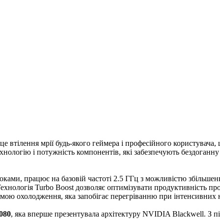
е втілення мрії будь-якого геймера і професійного користувача,
нологію і потужність компонентів, які забезпечують бездоганну 
оками, працює на базовій частоті 2.5 ГГц з можливістю збільшен
Технологія Turbo Boost дозволяє оптимізувати продуктивність пр
мою охолодження, яка запобігає перегріванню при інтенсивних 
080
, яка вперше презентувала архітектуру NVIDIA Blackwell. З 