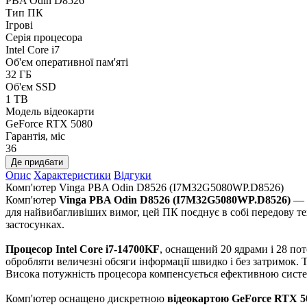
PBA Odin D8526
Тип ПК
Ігрові
Серія процесора
Intel Core i7
Об'єм оперативної пам'яті
32 ГБ
Об'єм SSD
1 TB
Модель відеокарти
GeForce RTX 5080
Гарантія, міс
36
Де придбати
Опис
Характеристики
Відгуки
Комп'ютер Vinga PBA Odin D8526 (I7M32G5080WP.D8526)
Комп'ютер
Vinga PBA Odin D8526 (I7M32G5080WP.D8526)
— ц
для найвибагливіших вимог, цей ПК поєднує в собі передову тех
застосунках.
Процесор Intel Core i7-14700KF
, оснащений 20 ядрами і 28 пот
обробляти величезні обсяги інформації швидко і без затримок. 
Висока потужність процесора компенсується ефективною систе
Комп'ютер оснащено дискретною
відеокартою GeForce RTX 5