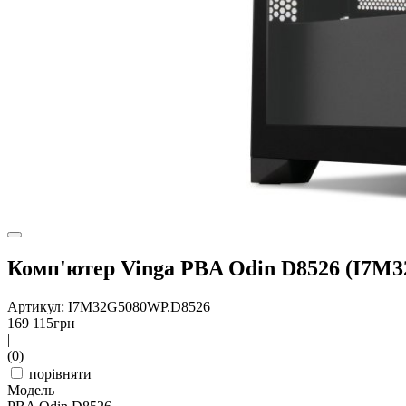
Комп'ютер Vinga PBA Odin D8526 (I7M
Артикул: I7M32G5080WP.D8526
169 115
грн
|
(0)
порівняти
Модель