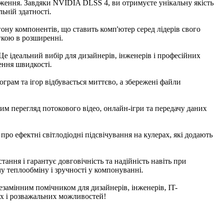
раження. Завдяки NVIDIA DLSS 4, ви отримуєте унікальну якість
ьній здатності.
згону компонентів, що ставить комп'ютер серед лідерів свого
гкою в розширенні.
е ідеальний вибір для дизайнерів, інженерів і професійних
ення швидкості.
грам та ігор відбувається миттєво, а збережені файли
м перегляд потокового відео, онлайн-ігри та передачу даних
 про ефектні світлодіодні підсвічування на кулерах, які додають
ання і гарантує довговічність та надійність навіть при
 теплообміну і зручності у компонуванні.
замінним помічником для дизайнерів, інженерів, IT-
их і розважальних можливостей!