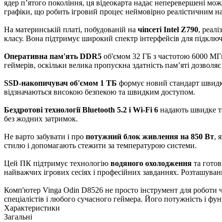
ядер п’ятого покоління, ця відеокарта надає неперевершені мо
графіки, що робить ігровий процес неймовірно реалістичним нав
На материнській платі, побудованій на
чіпсеті Intel Z790
, реал
класу. Вона підтримує широкий спектр інтерфейсів для підключ
Оперативна пам'ять DDR5
об'ємом 32 ГБ з частотою 6000 МГц
геймерів, оскільки велика пропускна здатність пам’яті дозвол
SSD-накопичувач об'ємом 1 ТБ
формує новий стандарт швидкод
відзначаються високою безпекою та швидким доступом.
Бездротові технології Bluetooth 5.2 і Wi-Fi 6
надають швидке та
без жодних затримок.
Не варто забувати і про
потужний блок живлення на 850 Вт
, 
стилю і допомагають стежити за температурою системи.
Цей ПК підтримує технологію
водяного охолодження
та гото
найважчих ігрових сесіях і професійних завданнях. Розташува
Комп'ютер Vinga Odin D8526 не просто інструмент для роботи ч
спеціалістів і любого сучасного геймера. Його потужність і ф
Характеристики
Загальні