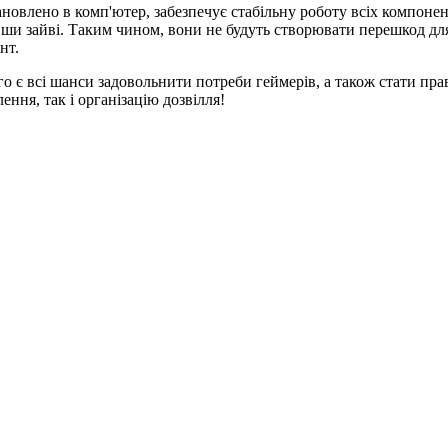
ановлено в комп'ютер, забезпечує стабільну роботу всіх компоне
навши зайві. Таким чином, вони не будуть створювати перешкод д
нт.
о є всі шанси задовольнити потреби геймерів, а також стати пра
ння, так і організацію дозвілля!