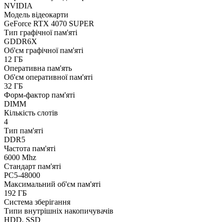
NVIDIA
Модель відеокарти
GeForce RTX 4070 SUPER
Тип графічної пам'яті
GDDR6X
Об'єм графічної пам'яті
12 ГБ
Оперативна пам'ять
Об'єм оперативної пам'яті
32 ГБ
Форм-фактор пам'яті
DIMM
Кількість слотів
4
Тип пам'яті
DDR5
Частота пам'яті
6000 Mhz
Стандарт пам'яті
PC5-48000
Максимальний об'єм пам'яті
192 ГБ
Система зберігання
Типи внутрішніх накопичувачів
HDD, SSD