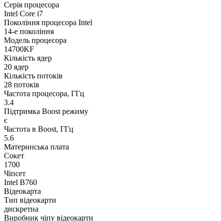
Серія процесора
Intel Core i7
Покоління процесора Intel
14-е покоління
Модель процесора
14700KF
Кількість ядер
20 ядер
Кількість потоків
28 потоків
Частота процесора, ГГц
3.4
Підтримка Boost режиму
є
Частота в Boost, ГГц
5.6
Материнська плата
Сокет
1700
Чіпсет
Intel B760
Відеокарта
Тип відеокарти
дискретна
Виробник чіпу відеокарти