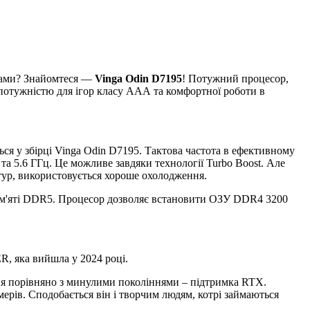
амами? Знайомтеся —
Vinga Odin D7195
! Потужний процесор,
потужністю для ігор класу ААА та комфортної роботи в
ся у збірці Vinga Odin D7195. Тактова частота в ефективному
та 5.6 ГГц. Це можливе завдяки технології Turbo Boost. Але
тур, використовується хороше охолодження.
 пам'яті DDR5. Процесор дозволяє встановити ОЗУ DDR4 3200
ER, яка вийшла у 2024 році.
я порівняно з минулими поколіннями – підтримка RTX.
ерів. Сподобається він і творчим людям, котрі займаються