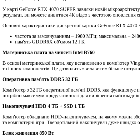
У карті GeForce RTX 4070 SUPER завдяки новій мікроархітект
результат, ви можете дивитися 4К відео з частотою оновлення е
Основні характеристики дискретної картки GeForce RTX 4070
частота за замовчуванням – 1980 МГц; максимальна – 24
пам'ять GDDR6X об'ємом 12 ГБ.
Материнська плата на чипсеті Intel B760
В основі материнської плати, яку встановлено в комп'ютер Vin
та інших компонентів. Це дозволить «вичавити» більше потужно
Оперативна пам'ять DDR5 32 ГБ
Комп'ютер з 32 ГБ оперативної пам'яті DDR5, яка функціонує на
потрібно максимум продуктивності для вирішення найскладніши
Накопичувачі HDD 4 TБ + SSD 1 ТБ
Комп'ютер обладнано HDD-накопичувачем, на якому можна збері
та комп'ютерні ігри. Твердотільний накопичувач дуже швидко о
Блок живлення 850 Вт