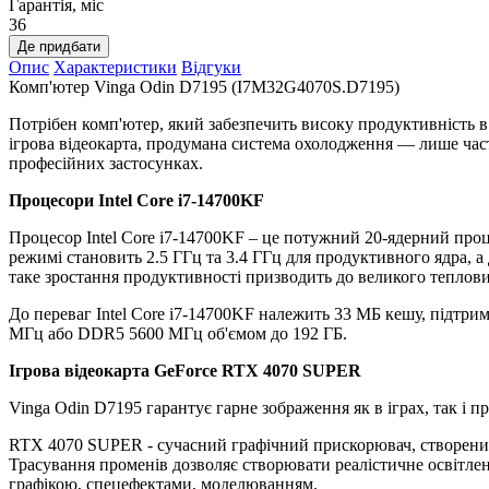
Гарантія, міс
36
Де придбати
Опис
Характеристики
Відгуки
Комп'ютер Vinga Odin D7195 (I7M32G4070S.D7195)
Потрібен комп'ютер, який забезпечить високу продуктивність 
ігрова відеокарта, продумана система охолодження — лише час
професійних застосунках.
Процесори Intel Core i7-14700KF
Процесор Intel Core i7-14700KF – це потужний 20-ядерний проц
режимі становить 2.5 ГГц та 3.4 ГГц для продуктивного ядра, а
таке зростання продуктивності призводить до великого теплови
До переваг Intel Core i7-14700KF належить 33 МБ кешу, підтр
МГц або DDR5 5600 МГц об'ємом до 192 ГБ.
Ігрова відеокарта GeForce RTX 4070 SUPER
Vinga Odin D7195 гарантує гарне зображення як в іграх, так і 
RTX 4070 SUPER - сучасний графічний прискорювач, створений
Трасування променів дозволяє створювати реалістичне освітленн
графікою, спецефектами, моделюванням.