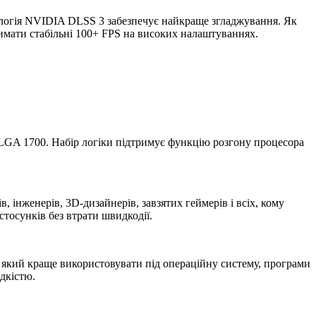
ологія NVIDIA DLSS 3 забезпечує найкраще згладжування. Як
римати стабільні 100+ FPS на високих налаштуваннях.
м LGA 1700. Набір логіки підтримує функцію розгону процесора
 інженерів, 3D-дизайнерів, завзятих геймерів і всіх, кому
тосунків без втрати швидкодії.
 який краще використовувати під операційну систему, програми
дкістю.