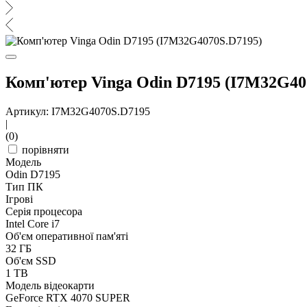
Комп'ютер Vinga Odin D7195 (I7M32G40
Артикул: I7M32G4070S.D7195
|
(0)
порівняти
Модель
Odin D7195
Тип ПК
Ігрові
Серія процесора
Intel Core i7
Об'єм оперативної пам'яті
32 ГБ
Об'єм SSD
1 TB
Модель відеокарти
GeForce RTX 4070 SUPER