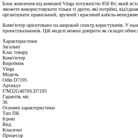
Блок живлення від компанії Vinga потужністю 850 Вт, який вст
зможете використовувати тільки ті дроти, які потрібні, від'єд
організувати правильний, зручний і красивий кабель-менеджме
Комп'ютер орієнтовано на широкий спектр користувачів. У ньог
проектувальників. Цій моделі можна довірити як складні обчисле
Характеристики
Загальні
Клас товару
Комп'ютер
Виробник
Vinga
Модель
Odin D7195
Артикул
I7M32G4070S.D7195
Гарантія, міс
36
Основні характеристики
Тип ПК
Ігрові
Вид
Класичні
Процесор