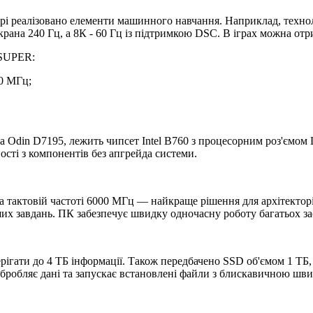
урі реалізовано елементи машинного навчання. Наприклад, техн
крана 240 Гц, а 8К - 60 Гц із підтримкою DSC. В іграх можна от
 SUPER:
80 МГц;
ga Odin D7195, лежить чипсет Intel B760 з процесорним роз'ємо
сті з компонентів без апгрейда системи.
 тактовій частоті 6000 МГц — найкраще рішення для архітекторів,
х завдань. ПК забезпечує швидку одночасну роботу багатьох зас
гати до 4 ТБ інформації. Також передбачено SSD об'ємом 1 ТБ,
бробляє дані та запускає встановлені файли з блискавичною шви