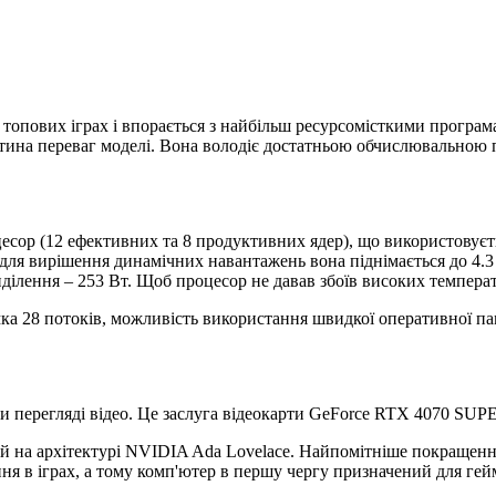
в топових іграх і впорається з найбільш ресурсомісткими прогр
тина переваг моделі. Вона володіє достатньою обчислювальною 
есор (12 ефективних та 8 продуктивних ядер), що використовуєть
 для вирішення динамічних навантажень вона піднімається до 4.3 
ділення – 253 Вт. Щоб процесор не давав збоїв високих темпера
имка 28 потоків, можливість використання швидкої оперативної
при перегляді відео. Це заслуга відеокарти GeForce RTX 4070 SUP
 на архітектурі NVIDIA Ada Lovelace. Найпомітніше покращенн
я в іграх, а тому комп'ютер в першу чергу призначений для гейм