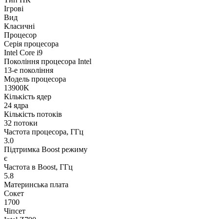
Ігрові
Вид
Класичні
Процесор
Серія процесора
Intel Core i9
Покоління процесора Intel
13-е покоління
Модель процесора
13900K
Кількість ядер
24 ядра
Кількість потоків
32 потоки
Частота процесора, ГГц
3.0
Підтримка Boost режиму
є
Частота в Boost, ГГц
5.8
Материнська плата
Сокет
1700
Чіпсет