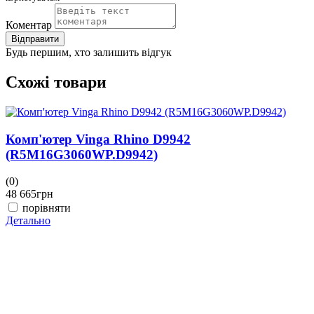
Коментар
Відправити
Будь першим, хто залишить відгук
Схожі товари
Комп'ютер Vinga Rhino D9942
(R5M16G3060WP.D9942)
(0)
(
48 665
грн
4
порівняти
Детально
Д