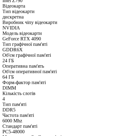
Intel Z790
Відеокарта
Тип відеокарти
дискретна
Виробник чіпу відеокарти
NVIDIA
Модель відеокарти
GeForce RTX 4090
Тип графічної пам'яті
GDDR6X
Об'єм графічної пам'яті
24 ГБ
Оперативна пам'ять
Об'єм оперативної пам'яті
64 ГБ
Форм-фактор пам'яті
DIMM
Кількість слотів
4
Тип пам'яті
DDR5
Частота пам'яті
6000 Mhz
Стандарт пам'яті
PC5-48000