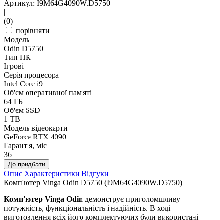
Артикул: I9M64G4090W.D5750
|
(0)
порівняти
Модель
Odin D5750
Тип ПК
Ігрові
Серія процесора
Intel Core i9
Об'єм оперативної пам'яті
64 ГБ
Об'єм SSD
1 TB
Модель відеокарти
GeForce RTX 4090
Гарантія, міс
36
Де придбати
Опис
Характеристики
Відгуки
Комп'ютер Vinga Odin D5750 (I9M64G4090W.D5750)
Комп'ютер Vinga Odin
демонструє приголомшливу
потужність, функціональність і надійність. В ході
виготовлення всіх його комплектуючих були використані