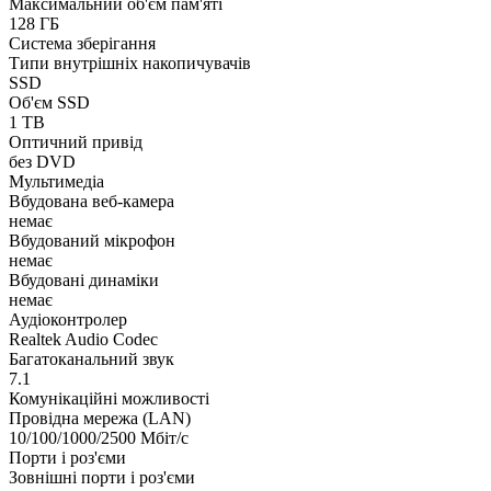
Максимальний об'єм пам'яті
128 ГБ
Система зберігання
Типи внутрішніх накопичувачів
SSD
Об'єм SSD
1 TB
Оптичний привід
без DVD
Мультимедіа
Вбудована веб-камера
немає
Вбудований мікрофон
немає
Вбудовані динаміки
немає
Аудіоконтролер
Realtek Audio Codec
Багатоканальний звук
7.1
Комунікаційні можливості
Провідна мережа (LAN)
10/100/1000/2500 Мбіт/с
Порти і роз'єми
Зовнішні порти і роз'єми