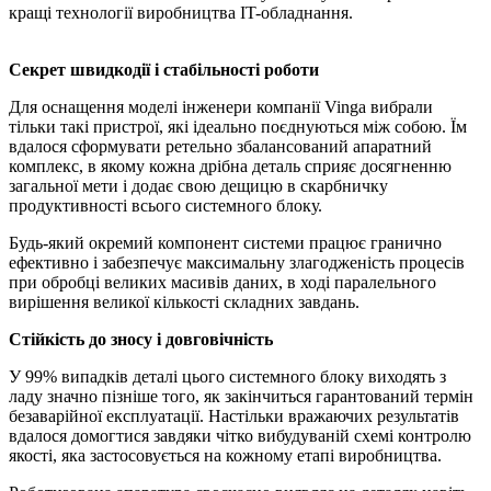
кращі технології виробництва IT-обладнання.
Секрет швидкодії і стабільності роботи
Для оснащення моделі інженери компанії Vinga вибрали
тільки такі пристрої, які ідеально поєднуються між собою. Їм
вдалося сформувати ретельно збалансований апаратний
комплекс, в якому кожна дрібна деталь сприяє досягненню
загальної мети і додає свою дещицю в скарбничку
продуктивності всього системного блоку.
Будь-який окремий компонент системи працює гранично
ефективно і забезпечує максимальну злагодженість процесів
при обробці великих масивів даних, в ході паралельного
вирішення великої кількості складних завдань.
Стійкість до зносу і довговічність
У 99% випадків деталі цього системного блоку виходять з
ладу значно пізніше того, як закінчиться гарантований термін
безаварійної експлуатації. Настільки вражаючих результатів
вдалося домогтися завдяки чітко вибудуваній схемі контролю
якості, яка застосовується на кожному етапі виробництва.