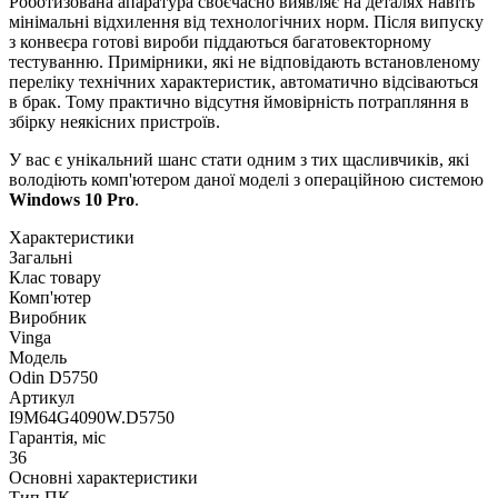
Роботизована апаратура своєчасно виявляє на деталях навіть
мінімальні відхилення від технологічних норм. Після випуску
з конвеєра готові вироби піддаються багатовекторному
тестуванню. Примірники, які не відповідають встановленому
переліку технічних характеристик, автоматично відсіваються
в брак. Тому практично відсутня ймовірність потрапляння в
збірку неякісних пристроїв.
У вас є унікальний шанс стати одним з тих щасливчиків, які
володіють комп'ютером даної моделі з операційною системою
Windows 10 Pro
.
Характеристики
Загальні
Клас товару
Комп'ютер
Виробник
Vinga
Модель
Odin D5750
Артикул
I9M64G4090W.D5750
Гарантія, міс
36
Основні характеристики
Тип ПК