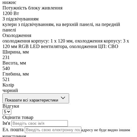
нижнє
Потужність блоку живлення
1200 Вт
З підсвічуванням
кулери з підсвічуванням, на верхній панелі, на передній
панелі
Охолодження
охолодження корпусу: 1 x 120 мм, охолодження корпусу: 3 x
120 мм RGB LED вентилятора, охолодження ЦП: СВО
Ширина, мм
231
Висота, мм
540
Глибина, мм
521
Колір
чорний
Показати всі характеристики
Відгуки
Оцінити товар
Ім'я
Ел. пошта
адресу не буде видно іншим
користувачам