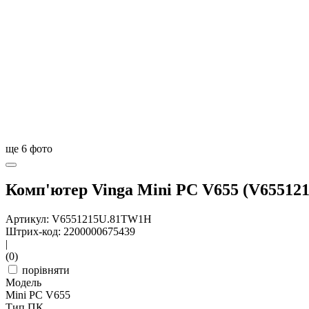
ще
6
фото
Комп'ютер Vinga Mini PC V655 (V6551
Артикул: V6551215U.81TW1H
Штрих-код: 2200000675439
|
(0)
порівняти
Модель
Mini PC V655
Тип ПК