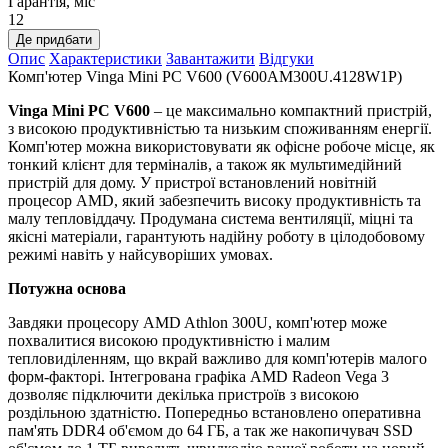
Гарантія, міс
12
Де придбати
Опис
Характеристики
Завантажити
Відгуки
Комп'ютер Vinga Mini PC V600 (V600AM300U.4128W1P)
Vinga Mini PC V600
– це максимально компактний пристрій,
з високою продуктивністью та низьким споживанням енергії.
Комп'ютер можна використовувати як офісне робоче місце, як
тонкий клієнт для терміналів, а також як мультимедійний
пристрій для дому. У пристрої встановлений новітній
процесор AMD, який забезпечить високу продуктивність та
малу тепловіддачу. Продумана система вентиляції, міцні та
якісні матеріали, гарантують надійну роботу в цілодобовому
режимі навіть у найсуворіших умовах.
Потужна основа
Завдяки процесору AMD Athlon 300U, комп'ютер може
похвалитися високою продуктивністю і малим
тепловиділенням, що вкрай важливо для комп'ютерів малого
форм-факторі. Інтегрована графіка AMD Radeon Vega 3
дозволяє підключити декілька пристроїв з високою
роздільною здатністю. Попередньо встановлено оперативна
пам'ять DDR4 об'ємом до 64 ГБ, а так же накопичувач SSD