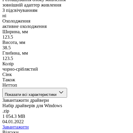
зовнішній адаптер живлення
З підсвічуванням
ні
Охолодження
активне охолодження
Ширина, мм
123.5
Висота, мм
38.5
Глибина, мм
123.5
Колір
чорно-сріблястий
Сінк
Також
Неттоп
Показати всі характеристики
Завантажити драйвери
Набір драйверів для Windows
.zip
1 054.3 MB
04.01.2022
Завантажити
Відгуки