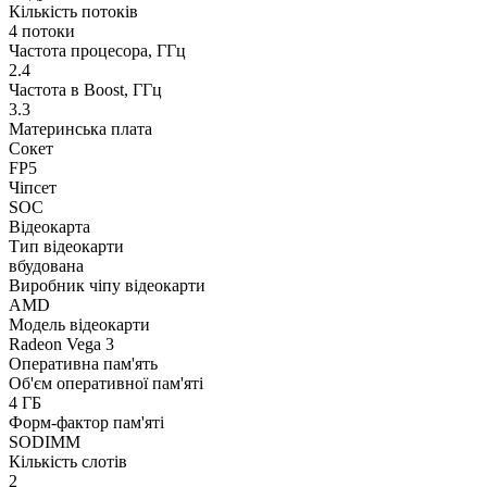
Кількість потоків
4 потоки
Частота процесора, ГГц
2.4
Частота в Boost, ГГц
3.3
Материнська плата
Сокет
FP5
Чіпсет
SOC
Відеокарта
Тип відеокарти
вбудована
Виробник чіпу відеокарти
AMD
Модель відеокарти
Radeon Vega 3
Оперативна пам'ять
Об'єм оперативної пам'яті
4 ГБ
Форм-фактор пам'яті
SODIMM
Кількість слотів
2