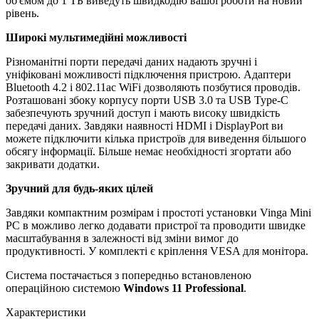
об'ємом до 1 ТБ виведуть швидкодію вашої роботи на новий
рівень.
Широкі мультимедійні можливості
Різноманітні порти передачі даних надають зручні і
уніфіковані можливості підключення пристрою. Адаптери
Bluetooth 4.2 і 802.11ac WiFi дозволяють позбутися проводів.
Розташовані збоку корпусу порти USB 3.0 та USB Type-C
забезпечують зручний доступ і мають високу швидкість
передачі даних. Завдяки наявності HDMI і DisplayPort ви
можете підключити кілька пристроїв для виведення більшого
обсягу інформації. Більше немає необхідності згортати або
закривати додатки.
Зручний для будь-яких цілей
Завдяки компактним розмірам і простоті установки Vinga Mini
PC в можливо легко додавати пристрої та проводити швидке
масштабування в залежності від зміни вимог до
продуктивності. У комплекті є кріплення VESA для монітора.
Система постачається з попередньо встановленою
операційною системою
Windows 11
Professional
.
Характеристики