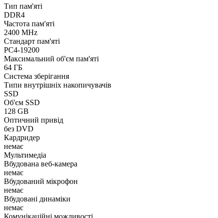
Тип пам'яті
DDR4
Частота пам'яті
2400 MHz
Стандарт пам'яті
PC4-19200
Максимальний об'єм пам'яті
64 ГБ
Система зберігання
Типи внутрішніх накопичувачів
SSD
Об'єм SSD
128 GB
Оптичний привід
без DVD
Кардридер
немає
Мультимедіа
Вбудована веб-камера
немає
Вбудований мікрофон
немає
Вбудовані динаміки
немає
Комунікаційні можливості