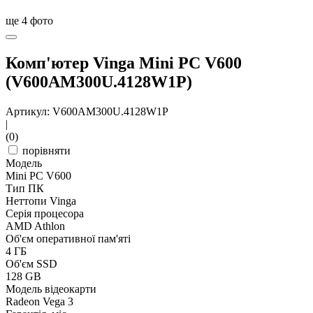
ще
4
фото
Комп'ютер Vinga Mini PC V600
(V600AM300U.4128W1P)
Артикул: V600AM300U.4128W1P
|
(0)
порівняти
Модель
Mini PC V600
Тип ПК
Неттопи Vinga
Серія процесора
AMD Athlon
Об'єм оперативної пам'яті
4 ГБ
Об'єм SSD
128 GB
Модель відеокарти
Radeon Vega 3