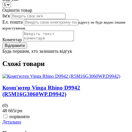
Оцінити товар
Ім'я
Ел. пошта
адресу не буде видно іншим
користувачам
Коментар
Відправити
Будь першим, хто залишить відгук
Схожі товари
Комп'ютер Vinga Rhino D9942
(R5M16G3060WP.D9942)
(0)
(
48 665
грн
4
порівняти
Детально
Д