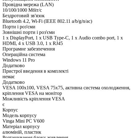
Провідна мережа (LAN)
10/100/1000 Мбіт/с
Бездротовий зв'язок
Bluetooth 4.2, Wi-Fi (IEEE 802.11 a/b/g/n/ac)
Порти і роз'єми
Зовнішні порти і роз'єми
1 x DisplayPort, 1 x USB Type-C, 1 х Audio combo port, 1 х
HDMI, 4 x USB 3.0, 1 x RJ45
Програмне забезпечення
Операційна система
Windows 11 Pro
Додатково
Пристрої введення в комплекті
немає
Додатково
VESA 100x100, VESA 75x75, активна система охолодження,
кріплення VESA на монітор
Можливість кріплення VESA
є
Корпус
Модель корпусу
Vinga Mini PC V600
Матеріал корпусу
алюміній, пластик
Розташування блоку живлення