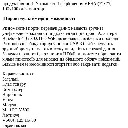
продуктивності. У комплекті є кріплення VESA (75х75,
100х100) для монітор.
Широкі мультимедійні можливості
Різноманітні порти передачі даних надають зручні і
уніфіковані можливості підключення пристрою. Адаптери
Bluetooth 4.0 і 802.11ac WiFi дозволяють позбутися проводів.
Розташовані збоку корпусу порти USB 3.0 забезпечують
зручний доступ і мають високу швидкість передачі даних.
Завдяки наявності двох портів HDMI ви можете підключити
кілька пристроїв для виведення більшого обсягу інформації.
Більше немає необхідності згортати або закривати додатки.
Характеристики
Загальні
Клас товару
Комп'ютер
Виробник
Vinga
Модель
Mini PC V500
Артикул
V500J4125.16480
Гарантія, міс