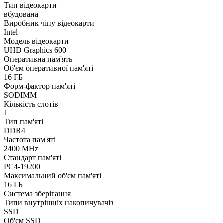
Тип відеокарти
вбудована
Виробник чіпу відеокарти
Intel
Модель відеокарти
UHD Graphics 600
Оперативна пам'ять
Об'єм оперативної пам'яті
16 ГБ
Форм-фактор пам'яті
SODIMM
Кількість слотів
1
Тип пам'яті
DDR4
Частота пам'яті
2400 MHz
Стандарт пам'яті
PC4-19200
Максимальний об'єм пам'яті
16 ГБ
Система зберігання
Типи внутрішніх накопичувачів
SSD
Об'єм SSD