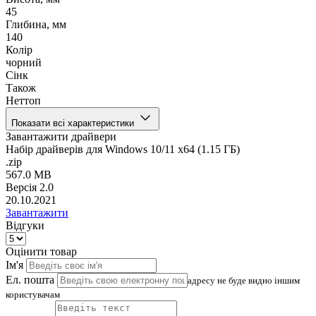
45
Глибина, мм
140
Колір
чорний
Сінк
Також
Неттоп
Показати всі характеристики
Завантажити драйвери
Набір драйверів для Windows 10/11 x64 (1.15 ГБ)
.zip
567.0 MB
Версія 2.0
20.10.2021
Завантажити
Відгуки
Оцінити товар
Ім'я
Ел. пошта
адресу не буде видно іншим
користувачам