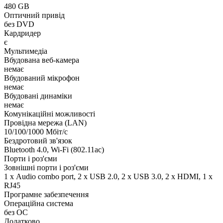
480 GB
Оптичний привід
без DVD
Кардридер
є
Мультимедіа
Вбудована веб-камера
немає
Вбудований мікрофон
немає
Вбудовані динаміки
немає
Комунікаційні можливості
Провідна мережа (LAN)
10/100/1000 Мбіт/с
Бездротовий зв'язок
Bluetooth 4.0, Wi-Fi (802.11ac)
Порти і роз'єми
Зовнішні порти і роз'єми
1 х Audio combo port, 2 x USB 2.0, 2 x USB 3.0, 2 х HDMI, 1 x
RJ45
Програмне забезпечення
Операційна система
без ОС
Додатково