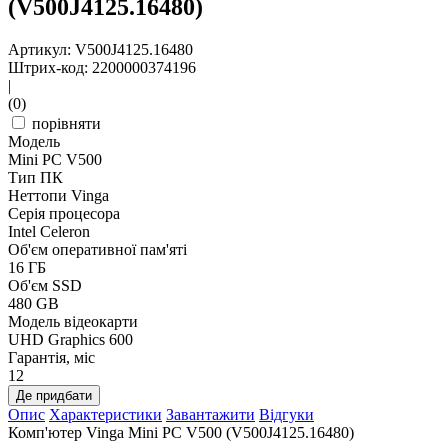
(V500J4125.16480)
Артикул: V500J4125.16480
Штрих-код: 2200000374196
|
(0)
порівняти
Модель
Mini PC V500
Тип ПК
Неттопи Vinga
Серія процесора
Intel Celeron
Об'єм оперативної пам'яті
16 ГБ
Об'єм SSD
480 GB
Модель відеокарти
UHD Graphics 600
Гарантія, міс
12
Де придбати
Опис
Характеристики
Завантажити
Відгуки
Комп'ютер Vinga Mini PC V500 (V500J4125.16480)