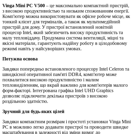
Vinga Mini PC V500
– це максимально компактний пристрій,
з високою продуктивністью та низьким споживанням енергії.
Комп'ютер можна використовувати як офісне робоче місце, як
тонкий клієнт для терміналів, а також як мультимедійний
пристрій для дому. У пристрої встановлений новітній
процесор Intel, який забезпечить високу продуктивність та
малу тепловіддачу. Продумана система вентиляції, міцні та
якісні матеріали, гарантують надійну роботу в цілодобовому
режимі навіть у найсуворіших умовах.
Потужна основа
Завдяки попередньо встановленого процесору Intel Celeron та
швидкісної оперативної пам'яті DDR4, комп'ютер може
похвалитися високою продуктивністю і малим
тепловиділенням, що вкрай важливо для комп'ютерів малого
форм-факторі. Інтегрована графіка Intel UHD Graphics
дозволяє підключити декілька пристроїв з високою
роздільною здатністю.
Зручний для будь-яких цілей
Завдяки компактним розмірам і простоті установки Vinga Mini
PC в можливо легко додавати пристрої та проводити швидке
масштабування в залежності від зміни вимог до