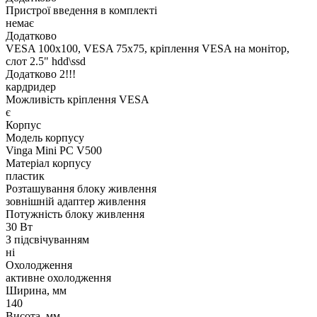
Пристрої введення в комплекті
немає
Додатково
VESA 100x100, VESA 75x75, кріплення VESA на монітор,
слот 2.5" hdd\ssd
Додатково 2!!!
кардридер
Можливість кріплення VESA
є
Корпус
Модель корпусу
Vinga Mini PC V500
Матеріал корпусу
пластик
Розташування блоку живлення
зовнішній адаптер живлення
Потужність блоку живлення
30 Вт
З підсвічуванням
ні
Охолодження
активне охолодження
Ширина, мм
140
Висота, мм