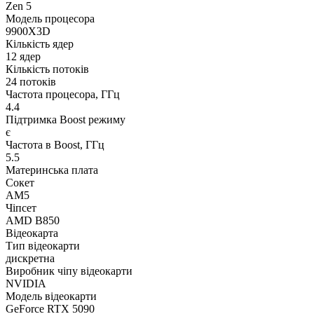
Zen 5
Модель процесора
9900X3D
Кількість ядер
12 ядер
Кількість потоків
24 потоків
Частота процесора, ГГц
4.4
Підтримка Boost режиму
є
Частота в Boost, ГГц
5.5
Материнська плата
Сокет
AM5
Чіпсет
AMD B850
Відеокарта
Тип відеокарти
дискретна
Виробник чіпу відеокарти
NVIDIA
Модель відеокарти
GeForce RTX 5090