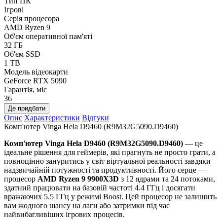
Тип ПК
Ігрові
Серія процесора
AMD Ryzen 9
Об'єм оперативної пам'яті
32 ГБ
Об'єм SSD
1 TB
Модель відеокарти
GeForce RTX 5090
Гарантія, міс
36
Де придбати
Опис
Характеристики
Відгуки
Комп'ютер Vinga Hela D9460 (R9M32G5090.D9460)
Комп'ютер Vinga Hela D9460 (R9M32G5090.D9460)
— це
ідеальне рішення для геймерів, які прагнуть не просто грати, а
повноцінно зануритись у світ віртуальної реальності завдяки
надзвичайній потужності та продуктивності. Його серце —
процесор
AMD Ryzen 9 9900X3D
з 12 ядрами та 24 потоками,
здатний працювати на базовій частоті 4.4 ГГц і досягати
вражаючих 5.5 ГГц у режимі Boost. Цей процесор не залишить
вам жодного шансу на лаги або затримки під час
найвибагливіших ігрових процесів.