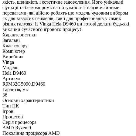
якість, швидкість і естетичне задоволення. Його унікальні
функції та безкомпромісна потужність є надзвичайними
перевагами, які дійсно роблять цю модель чудовим вибором
як для завзятих геймерів, так і для професіоналів у самих
різних галузях. Із Vinga Hela D9460 ви готові долати будь-які
виклики сучасного ігрового процесу!
Характеристики
Загальні
Клас товару
Комп'ютер
Виробник
Vinga
Модель
Hela D9460
Артикул
R9M32G5090.D9460
Гарантія, міс
36
Основні характеристики
Тип ПК
Ігрові
Процесор
Серія процесора
AMD Ryzen 9
Покоління процесора AMD