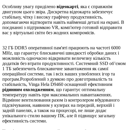
Особливу увагу приділено
відеокарті
, яка є справжнім
двигуном цього звіра. Дискретна відеокарта забезпечує
стабільну, чітку і високу графічну продуктивність,
допомагаючи відтворити навіть найменші деталі на екрані. В
поєднанні з підтримкою VR, комп'ютер готовий відправити
вас у віртуальні світи без жодних компромісів.
32 ГБ DDR5 оперативної пам'яті працюють на частоті 6000
MHz, що гарантує блискавичні швидкості обробки даних і
можливість одночасно відкривати величезну кількість
додатків без втрати продуктивності. Системний SSD об’ємом
1 ТБ забезпечить блискавичне завантаження як самої
операційної системи, так і всіх ваших улюблених ігор та
програм.Розроблений з думкою про довготривалість та
стабільність, Vinga Hela D9460 оснащений ефективним
рідинним охолодженням
, що гарантує оптимальну
температуру навіть при максимальних навантаженнях.
Відмінне вентилювання разом із контролером вбудованого
підсвічування, наявним у кулерах на передній, верхній і
задній панелях, а також на процесорі, не лише додає
унікального стилю вашому ПК, але й підвищує загальну
ефективність системи.