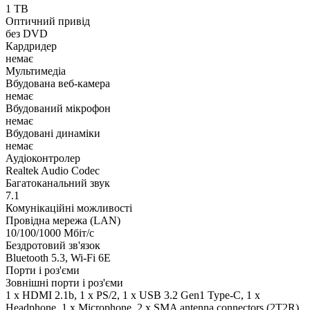
1 TB
Оптичний привід
без DVD
Кардридер
немає
Мультимедіа
Вбудована веб-камера
немає
Вбудований мікрофон
немає
Вбудовані динаміки
немає
Аудіоконтролер
Realtek Audio Codec
Багатоканальний звук
7.1
Комунікаційні можливості
Провідна мережа (LAN)
10/100/1000 Мбіт/с
Бездротовий зв'язок
Bluetooth 5.3, Wi-Fi 6E
Порти і роз'єми
Зовнішні порти і роз'єми
1 x HDMI 2.1b, 1 x PS/2, 1 x USB 3.2 Gen1 Type-C, 1 x
Нeadphone, 1 х Microphone, 2 x SMA antenna connectors (2T2R),