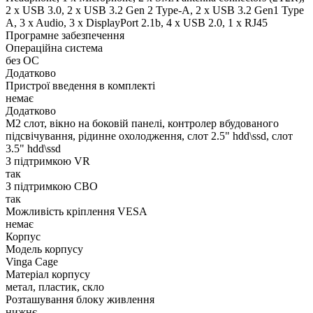
2 x USB 3.0, 2 x USB 3.2 Gen 2 Type-A, 2 x USB 3.2 Gen1 Type
A, 3 x Audio, 3 x DisplayPort 2.1b, 4 x USB 2.0, 1 x RJ45
Програмне забезпечення
Операційна система
без ОС
Додатково
Пристрої введення в комплекті
немає
Додатково
M2 слот, вікно на боковій панелі, контролер вбудованого
підсвічування, рідинне охолодження, слот 2.5" hdd\ssd, слот
3.5" hdd\ssd
З підтримкою VR
так
З підтримкою СВО
так
Можливість кріплення VESA
немає
Корпус
Модель корпусу
Vinga Cage
Матеріал корпусу
метал, пластик, скло
Розташування блоку живлення
нижнє