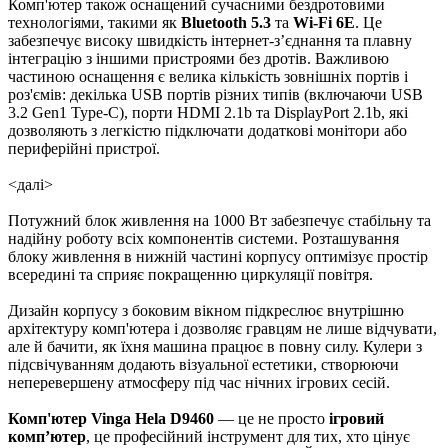
Комп'ютер також оснащений сучасними бездротовими
технологіями, такими як
Bluetooth 5.3
та
Wi-Fi 6E
. Це
забезпечує високу швидкість інтернет-з’єднання та плавну
інтеграцію з іншими пристроями без дротів. Важливою
частиною оснащення є велика кількість зовнішніх портів і
роз'ємів: декілька USB портів різних типів (включаючи USB
3.2 Gen1 Type-C), порти HDMI 2.1b та DisplayPort 2.1b, які
дозволяють з легкістю підключати додаткові монітори або
периферійні пристрої.
<далі>
Потужний блок живлення на 1000 Вт забезпечує стабільну та
надійну роботу всіх компонентів системи. Розташування
блоку живлення в нижній частині корпусу оптимізує простір
всередині та сприяє покращенню циркуляції повітря.
Дизайн корпусу з боковим вікном підкреслює внутрішню
архітектуру комп'ютера і дозволяє гравцям не лише відчувати,
але й бачити, як їхня машина працює в повну силу. Кулери з
підсвічуванням додають візуальної естетики, створюючи
неперевершену атмосферу під час нічних ігрових сесій.
Комп'ютер Vinga Hela D9460
— це не просто
ігровий
комп’ютер
, це професійний інструмент для тих, хто цінує