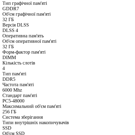
Тип графічної пам'яті
GDDR7
Об'єм графічної пам'яті
32 ГБ
Версія DLSS
DLSS 4
Оперативна пам'ять
Об'єм оперативної пам'яті
32 ГБ
Форм-фактор пам'яті
DIMM
Кількість слотів
4
Тип пам'яті
DDR5
Частота пам'яті
6000 Mhz
Стандарт пам'яті
PC5-48000
Максимальний об'єм пам'яті
256 ГБ
Система зберігання
Типи внутрішніх накопичувачів
SSD
Об'єм SSD