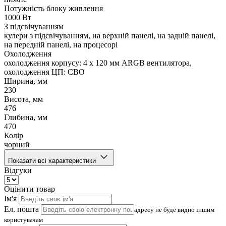
Потужність блоку живлення
1000 Вт
З підсвічуванням
кулери з підсвічуванням, на верхній панелі, на задній панелі,
на передній панелі, на процесорі
Охолодження
охолодження корпусу: 4 x 120 мм ARGB вентилятора,
охолодження ЦП: СВО
Ширина, мм
230
Висота, мм
476
Глибина, мм
470
Колір
чорний
Показати всі характеристики
Відгуки
Оцінити товар
Ім'я
Ел. пошта
адресу не буде видно іншим
користувачам