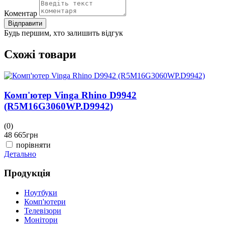
Коментар
Відправити
Будь першим, хто залишить відгук
Схожі товари
Комп'ютер Vinga Rhino D9942
(R5M16G3060WP.D9942)
(0)
(
48 665
грн
4
порівняти
Детально
Д
Продукція
Ноутбуки
Комп'ютери
Телевізори
Монітори