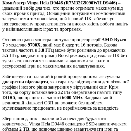
Комп’ютер Vinga Hela D9446 (R7M32G5090WH.D9446)
–
ідеальний вибір для тих, хто прагне отримати максимум від
своїх ігрових пригод. Оснащений потужними компонентами
та сучасними технологіями, цей ігровий ПК забезпечує
неперевершену продуктивність та високу якість роботи навіть
у найвимогливіших іграх та програмах.
Основою цього монстра виступає процесор серії
AMD Ryzen
7
з моделлю
9700X
, який має 8 ядер та 16 потоків. Базова
тактова частота в
3.8 ГГц
може бути розігнана до вражаючих
5.5 ГГц
, завдяки підтримці Boost режиму, що дозволяє ПК без
зусиль справлятися з важкими завданнями та грати в
ресурсоємкі ігри на максимальних налаштуваннях.
Забезпечувати плавний ігровий процес допомагає сучасна
дискретна відеокарта
, яка гарантує відтворення деталізованої
графіки і нового рівня занурення у віртуальний світ. Крім
того, на борту встановлено
32 ГБ
оперативної пам’яті типу
DDR5
, що працює на частоті
6000 MHz
. Завдяки такій
величезній кількості ОЗП ви зможете без проблем
мультизадачно працювати, не переймаючись за швидкість.
Зберігання даних – важливий аспект для будь-якого
користувача. Vinga Hela D9446 оснащено SSD-накопичувачем
об'ємом
2 TB
, що дозволяє швидко завантажувати ігри та