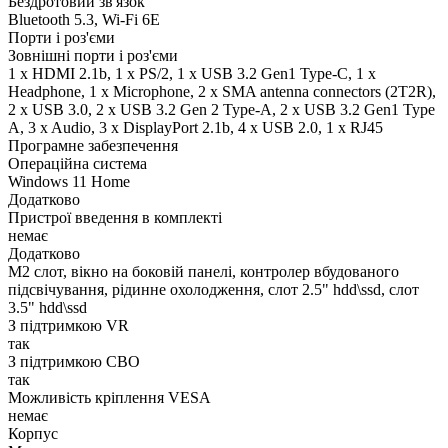
Бездротовий зв'язок
Bluetooth 5.3, Wi-Fi 6E
Порти і роз'єми
Зовнішні порти і роз'єми
1 x HDMI 2.1b, 1 x PS/2, 1 x USB 3.2 Gen1 Type-C, 1 x
Нeadphone, 1 х Microphone, 2 x SMA antenna connectors (2T2R),
2 x USB 3.0, 2 x USB 3.2 Gen 2 Type-A, 2 x USB 3.2 Gen1 Type
A, 3 x Audio, 3 x DisplayPort 2.1b, 4 x USB 2.0, 1 x RJ45
Програмне забезпечення
Операційна система
Windows 11 Home
Додатково
Пристрої введення в комплекті
немає
Додатково
M2 слот, вікно на боковій панелі, контролер вбудованого
підсвічування, рідинне охолодження, слот 2.5" hdd\ssd, слот
3.5" hdd\ssd
З підтримкою VR
так
З підтримкою СВО
так
Можливість кріплення VESA
немає
Корпус