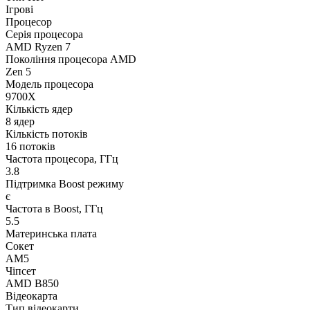
Ігрові
Процесор
Серія процесора
AMD Ryzen 7
Покоління процесора AMD
Zen 5
Модель процесора
9700X
Кількість ядер
8 ядер
Кількість потоків
16 потоків
Частота процесора, ГГц
3.8
Підтримка Boost режиму
є
Частота в Boost, ГГц
5.5
Материнська плата
Сокет
AM5
Чіпсет
AMD B850
Відеокарта
Тип відеокарти