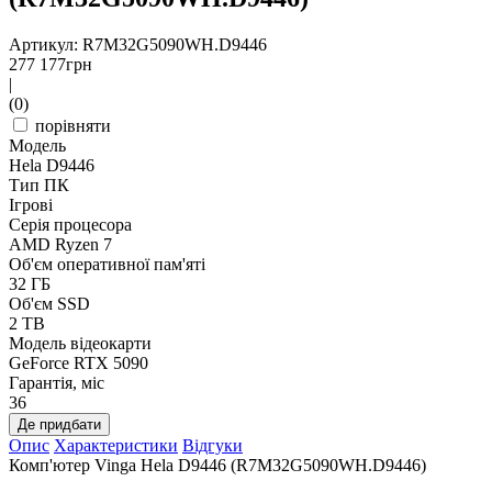
Артикул: R7M32G5090WH.D9446
277 177
грн
|
(0)
порівняти
Модель
Hela D9446
Тип ПК
Ігрові
Серія процесора
AMD Ryzen 7
Об'єм оперативної пам'яті
32 ГБ
Об'єм SSD
2 TB
Модель відеокарти
GeForce RTX 5090
Гарантія, міс
36
Де придбати
Опис
Характеристики
Відгуки
Комп'ютер Vinga Hela D9446 (R7M32G5090WH.D9446)