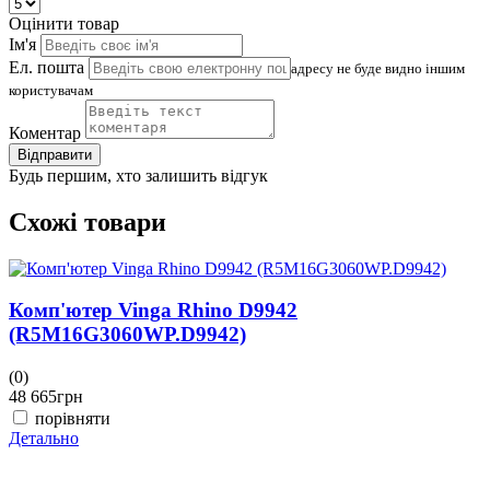
Оцінити товар
Ім'я
Ел. пошта
адресу не буде видно іншим
користувачам
Коментар
Відправити
Будь першим, хто залишить відгук
Схожі товари
Комп'ютер Vinga Rhino D9942
(R5M16G3060WP.D9942)
(0)
(
48 665
грн
4
порівняти
Детально
Д