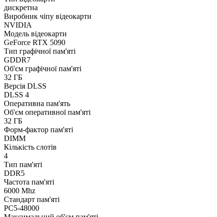
дискретна
Виробник чіпу відеокарти
NVIDIA
Модель відеокарти
GeForce RTX 5090
Тип графічної пам'яті
GDDR7
Об'єм графічної пам'яті
32 ГБ
Версія DLSS
DLSS 4
Оперативна пам'ять
Об'єм оперативної пам'яті
32 ГБ
Форм-фактор пам'яті
DIMM
Кількість слотів
4
Тип пам'яті
DDR5
Частота пам'яті
6000 Mhz
Стандарт пам'яті
PC5-48000
Максимальний об'єм пам'яті