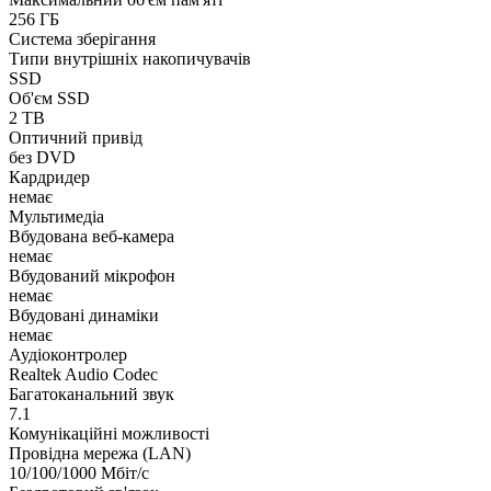
256 ГБ
Система зберігання
Типи внутрішніх накопичувачів
SSD
Об'єм SSD
2 TB
Оптичний привід
без DVD
Кардридер
немає
Мультимедіа
Вбудована веб-камера
немає
Вбудований мікрофон
немає
Вбудовані динаміки
немає
Аудіоконтролер
Realtek Audio Codec
Багатоканальний звук
7.1
Комунікаційні можливості
Провідна мережа (LAN)
10/100/1000 Мбіт/с