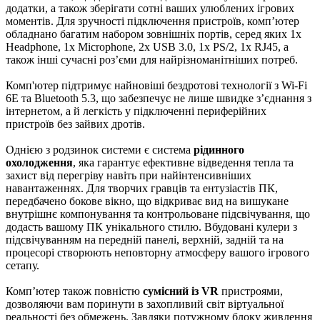
додатки, а також зберігати сотні ваших улюблених ігрових
моментів. Для зручності підключення пристроїв, комп’ютер
обладнано багатим набором зовнішніх портів, серед яких 1x
Headphone, 1x Microphone, 2x USB 3.0, 1x PS/2, 1x RJ45, а
також інші сучасні роз’єми для найрізноманітніших потреб.
Комп'ютер підтримує найновіші бездротові технології з Wi-Fi
6E та Bluetooth 5.3, що забезпечує не лише швидке з’єднання з
інтернетом, а й легкість у підключенні периферійних
пристроїв без зайвих дротів.
Однією з родзинок системи є система
рідинного
охолодження
, яка гарантує ефективне відведення тепла та
захист від перегріву навіть при найінтенсивніших
навантаженнях. Для творчих гравців та ентузіастів ПК,
передбачено бокове вікно, що відкриває вид на вишукане
внутрішнє компонування та контрольоване підсвічування, що
додасть вашому ПК унікального стилю. Вбудовані кулери з
підсвічуванням на передній панелі, верхній, задній та на
процесорі створюють неповторну атмосферу вашого ігрового
сетапу.
Комп’ютер також повністю
сумісний із VR
пристроями,
дозволяючи вам поринути в захопливий світ віртуальної
реальності без обмежень. Завдяки потужному блоку живлення